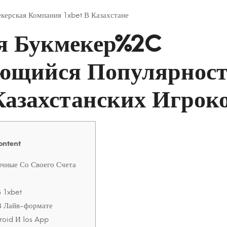
рованная
керская Компания 1xbet В Казахстане
ская
я Букмекер%2C
ющийся Популярнос
Казахстанских Игрок
ontent
ичные Со Своего Счета
 1xbet
В Лайв-формате
roid И Ios App