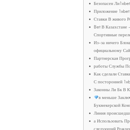
Безопасен Ли1xbet
in
Приложение 1xbet
1xbet
Ставки В живого Р
Kazahstan
Bet В Казахстане
Спортивные пере
Из-за ничего Блок
официальному Са
Партнерская Прог
работы Службы По
Как сделали Став
С посторонней 1x
Законны Ли Бк В К
в меньше Закл
Букмекерской Ком
Линия происшедш
а Использовать Пр
следующий Рожде