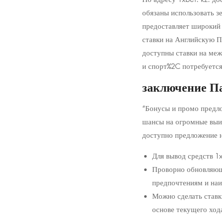
обязаны использовать з
предоставляет широкий 
ставки на Английскую 
доступны ставки на ме
и спорт%2C потребуется 
заключение П
“Бонусы и промо предло
шансы на огромные выи
доступно предложение н
Для вывод средств 1
Проворно обновляющ
предпочтениям и на
Можно сделать ставк
основе текущего ход