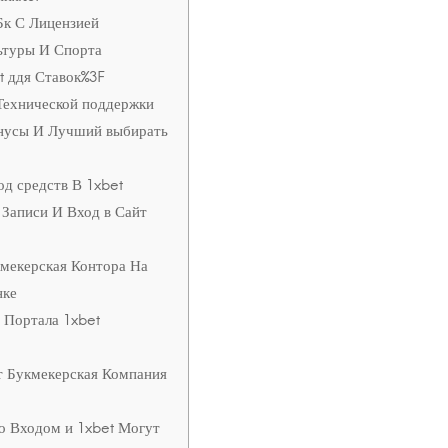
Бк С Лицензией
ьтуры И Спорта
t ддя Ставок%3F
Технической поддержки
нусы И Лучший выбирать
д средств В 1xbet
Записи И Вход в Сайт
мекерская Контора На
нке
Портала 1xbet
т Букмекерская Компания
о Входом и 1xbet Могут