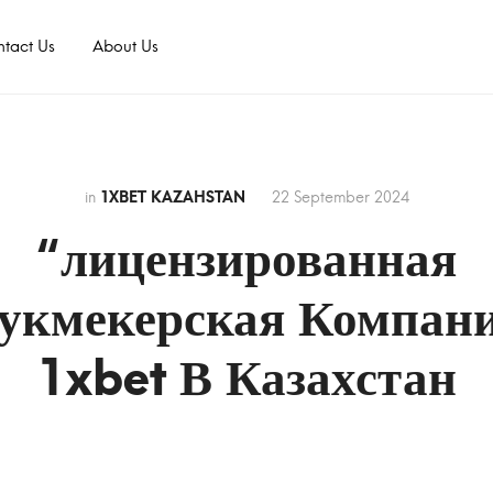
tact Us
About Us
in
1XBET KAZAHSTAN
22 September 2024
“лицензированная
укмекерская Компан
1xbet В Казахстан