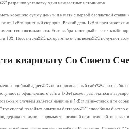
%2C разрешив установку один неизвестных источников.
еть хорошую сумму деньги и начать с первой бесплатной ставки н
ют от 1xBet приятный сюрприз. Всякий день 1xBet предлагает сп
 имеют свои возможности. Если выбрать который из этих комбини
ш и 10%. Посетители%2C которым не очень везло%2C получают воз
ти кварплату Со Своего Сч
имеют подобный адрес%2C но и оригинальный сайт%2C но с неболь
ступность официального сайта 1xBet может различаться в варьиро
ловажным случаем является наличие и 1xBet лайв-ставок и те соб
. Этот способ подойдет опытным беттерам%2C способным быстро о
т поддержка стримов — прямых трансляций немногих рейтинговых 
оступна рабочая локальная версия сайта в Казахстане. Клиенты%2C 