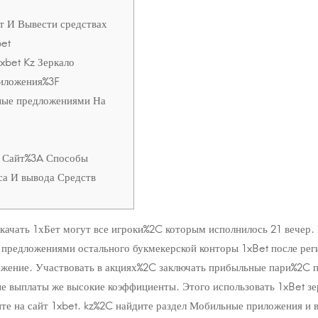
т И Вывести средствах
bet
xbet Kz Зеркало
иложения%3F
ные предложениями На
 Сайт%3A Способы
са И вывода Средств
качать 1хБет могут все игроки%2C которым исполнилось 21 вечер.
 предложениями остального букмекерской конторы 1xBet после реги
ожение. Участвовать в акциях%2C заключать прибыльные пари%2C
е выплаты же высокие коэффициенты. Этого использовать 1xBet зе
е на сайт 1xbet. kz%2C найдите раздел Мобильные приложения и 