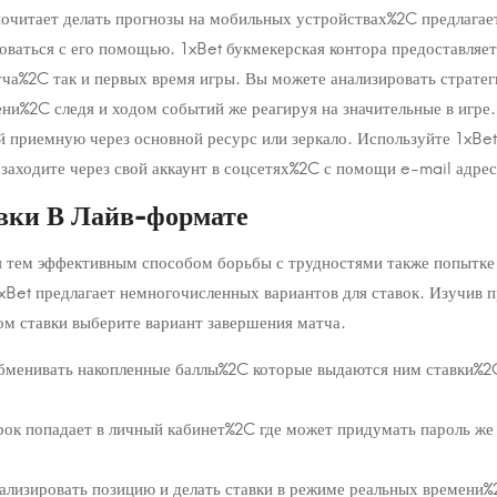
очитает делать прогнозы на мобильных устройствах%2C предлагае
роваться с его помощью. 1xBet букмекерская контора предоставляе
атча%2C так и первых время игры. Вы можете анализировать стратег
ни%2C следя и ходом событий же реагируя на значительные в игре.
й приемную через основной ресурс или зеркало. Используйте 1xBet
заходите через свой аккаунт в соцсетях%2C с помощи e-mail адрес
вки В Лайв-формате
я тем эффективным способом борьбы с трудностями также попытке 
xBet предлагает немногочисленных вариантов для ставок. Изучив 
м ставки выберите вариант завершения матча.
бменивать накопленные баллы%2C которые выдаются ним ставки%2
грок попадает в личный кабинет%2C где может придумать пароль же
ализировать позицию и делать ставки в режиме реальных времени%