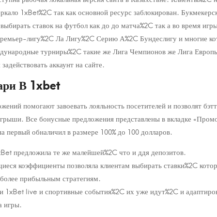
еркало 1xBet%2C так как основной ресурс заблокирован. Букмекерс
выбирать ставок на футбол как до до матча%2C так а во время игр
Премьер-лигу%2C Ла Лигу%2C Серию А%2C Бундеслигу и многие к
ждународные турниры%2C такие же Лига Чемпионов же Лига Европы
задействовать аккаунт на сайте.
ари В 1xbet
жений помогают завоевать лояльность посетителей и позволят бэт
грыши. Все бонусные предложения представлены в вкладке «Пром
а первый обналичил в размере 100% до 100 долларов.
xBet предложила те же малейшей%2C что и ддя депозитов.
иеся коэффициенты позволяла клиентам выбирать ставки%2C котор
иболее прибыльным стратегиям.
и 1xBet live и спортивные события%2C их уже идут%2C и адаптиров
а игры.