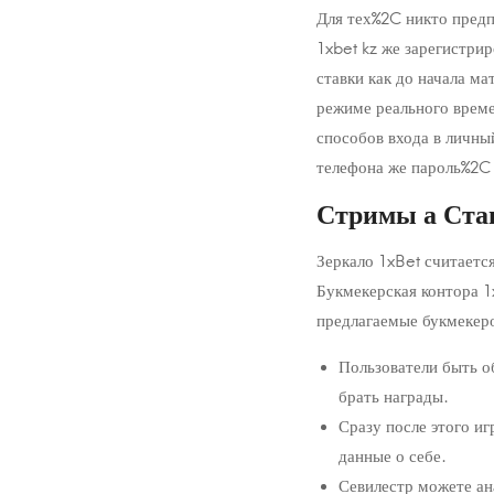
Для тех%2C никто предп
1xbet kz же зарегистри
ставки как до начала м
режиме реального време
способов входа в личны
телефона же пароль%2C 
Стримы а Ста
Зеркало 1xBet считаетс
Букмекерская контора 1
предлагаемые букмекеро
Пользователи быть о
брать награды.
Сразу после этого и
данные о себе.
Севилестр можете ан