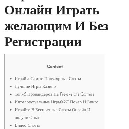
Казино
Онлайн Играть
И
желающим И Без
Топ
Игр
Регистрации
В
Польше
Content
Poland
Играй а Самые Популярные Слоты
Лучшие Игры Казино
10
Топ-5 Провайдеров На Free-slots Games
August
Интеллектуальные Игры%2C Покер И Бинго
2024
Играйте В Бесплатные Слоты Онлайн И
2024-
получи Опыт
08-
Видео Слоты