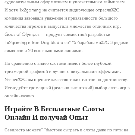
аудиовизуальным оформлением и увлекательным геймплеем.
И хотя 1x2gaming не считается лидирующее отрасли%2C
компания завоевала уважение и привязанности большого
количества игроков и выпустила множество отличных игр.
Gods of Olympus — продукт совместной разработки
1x2gaming и Iron Dog Studio со” “5 барабанами%2C 3 рядами
символов и 20 выигрышными линиями.
По сравнению с видео слотами имеют более глубокой
трехмерной графикой и лучшего визуальными эффектами.
Уверен%2C вы оцените качество таких слотов по достоинству.
Исследуйте громадный (реально гигантский) выбор слот-игр в
онлайн-казино.
Играйте В Бесплатные Слоты
Онлайн И получай Опыт
Севилестр можете” “быстрее сыграть в слоты даже по пути на