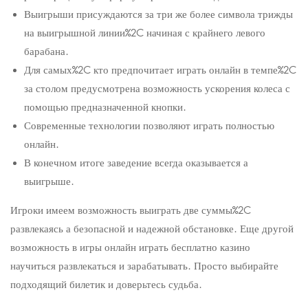
Выигрыши присуждаются за три же более символа трижды
на выигрышной линии%2C начиная с крайнего левого
барабана.
Для самых%2C кто предпочитает играть онлайн в темпе%2C
за столом предусмотрена возможность ускорения колеса с
помощью предназначенной кнопки.
Современные технологии позволяют играть полностью
онлайн.
В конечном итоге заведение всегда оказывается а
выигрыше.
Игроки имеем возможность выиграть две суммы%2C
развлекаясь а безопасной и надежной обстановке. Еще другой
возможность в игры онлайн играть бесплатно казино
научиться развлекаться и зарабатывать. Просто выбирайте
подходящий билетик и доверьтесь судьба.