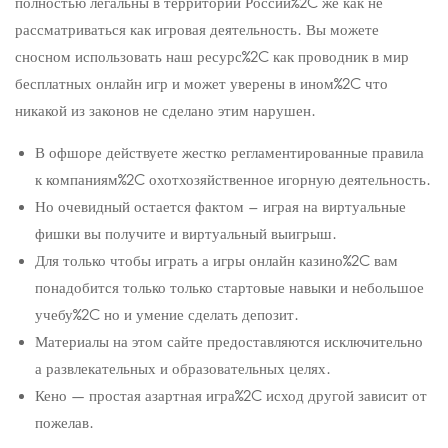
полностью легальны в территории России%2C же как не
рассматриваться как игровая деятельность. Вы можете
сносном использовать наш ресурс%2C как проводник в мир
бесплатных онлайн игр и может уверены в ином%2C что
никакой из законов не сделано этим нарушен.
В офшоре действуете жестко регламентированные правила
к компаниям%2C охотхозяйственное игорную деятельность.
Но очевидный остается фактом – играя на виртуальные
фишки вы получите и виртуальный выигрыш.
Для только чтобы играть а игры онлайн казино%2C вам
понадобится только только стартовые навыки и небольшое
учебу%2C но и умение сделать депозит.
Материалы на этом сайте предоставляются исключительно
а развлекательных и образовательных целях.
Кено — простая азартная игра%2C исход другой зависит от
пожелав.