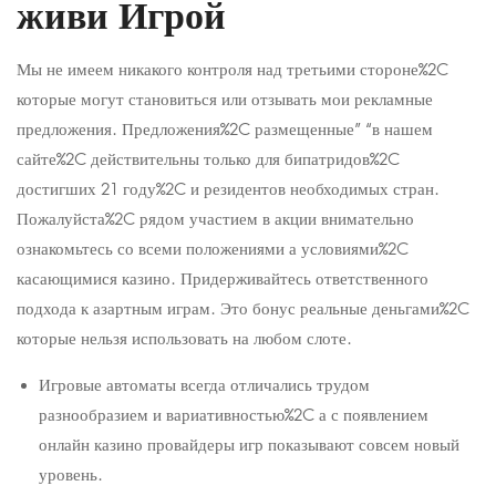
живи Игрой
Мы не имеем никакого контроля над третьими стороне%2C
которые могут становиться или отзывать мои рекламные
предложения. Предложения%2C размещенные” “в нашем
сайте%2C действительны только для бипатридов%2C
достигших 21 году%2C и резидентов необходимых стран.
Пожалуйста%2C рядом участием в акции внимательно
ознакомьтесь со всеми положениями а условиями%2C
касающимися казино. Придерживайтесь ответственного
подхода к азартным играм. Это бонус реальные деньгами%2C
которые нельзя использовать на любом слоте.
Игровые автоматы всегда отличались трудом
разнообразием и вариативностью%2C а с появлением
онлайн казино провайдеры игр показывают совсем новый
уровень.