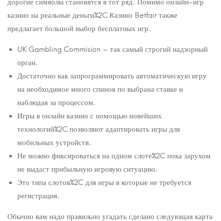
дорогие символы становятся в тот ряд. Помимо онлайн-игр
казино на реальные деньги%2C Казино Betfair также
предлагает большой выбор бесплатных игр.
UK Gambling Commision – так самый строгий надзорный
орган.
Достаточно как запрограммировать автоматическую игру
на необходимое много спинов по выбрана ставке и
наблюдая за процессом.
Игры в онлайн казино с помощью новейших
технологий%2C позволяют адаптировать игры для
мобильных устройств.
Не можно фиксироваться на одном слоте%2C пока зарухом
не выдаст прибыльную игровую ситуацию.
Это типа слотов%2C для игры в которые не требуется
регистрация.
Обычно вам надо правильно угадать сделано следующая карта