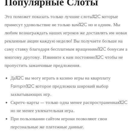
Популярные Слоты
Это поможет показать только лучшие слоты%2C которые
принесут удовольствие не только вам%2C но и одним. Мы
любим вознаграждать наших игроков же доставлять им новая
рекламные акции каждую неделю! Вы получаете больше на
саму ставку благодаря бесплатным вращениям%2C бонусам а
многому другому. Извините к нам постоянно%2C чтобы не
пропустить заманчивые предложения.
Да%2C вы могу играть в казино игры на кварплату
Fairspin%2C которое предложила широкий выбор
захватывающих игр.
Скретч-карты — только одна менее распространенная%2C
но не менее увлекательная игра.
При пользовании сайтом игроки позволяют свои
персональные же платежные данные.