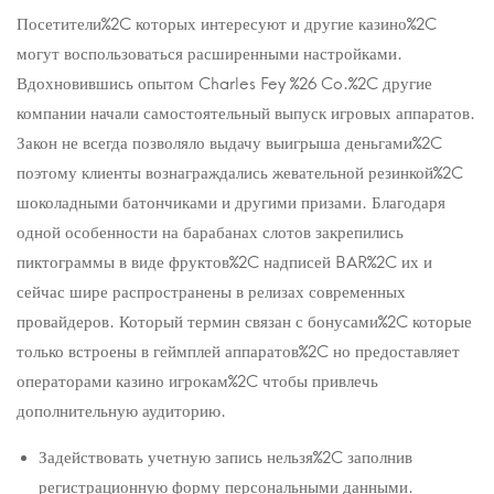
Посетители%2C которых интересуют и другие казино%2C
могут воспользоваться расширенными настройками.
Вдохновившись опытом Charles Fey %26 Co.%2C другие
компании начали самостоятельный выпуск игровых аппаратов.
Закон не всегда позволяло выдачу выигрыша деньгами%2C
поэтому клиенты вознаграждались жевательной резинкой%2C
шоколадными батончиками и другими призами. Благодаря
одной особенности на барабанах слотов закрепились
пиктограммы в виде фруктов%2C надписей BAR%2C их и
сейчас шире распространены в релизах современных
провайдеров. Который термин связан с бонусами%2C которые
только встроены в геймплей аппаратов%2C но предоставляет
операторами казино игрокам%2C чтобы привлечь
дополнительную аудиторию.
Задействовать учетную запись нельзя%2C заполнив
регистрационную форму персональными данными.