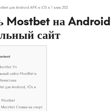
tbet для Android APK и iOS в 1 клик 202
ие
ь Mostbet на Android
льный сайт
ontent
остбет Уз
ьный сайта MostBet и
бекистана
t для Android, IOs и
 Mostbet
 Мостбет Ставки на спорт