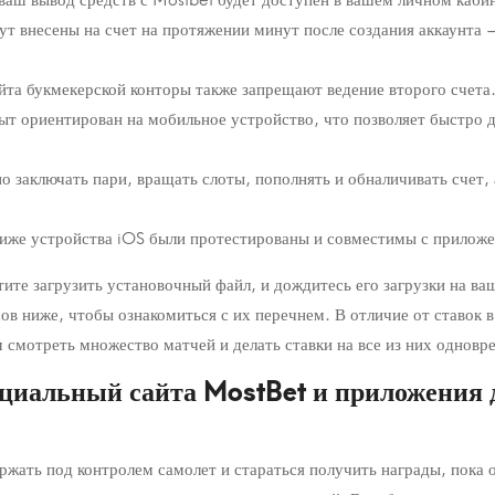
ваш вывод средств с Mostbet будет доступен в вашем личном каби
ут внесены на счет на протяжении минут после создания аккаунта 
айта букмекерской конторы также запрещают ведение второго счета
ыт ориентирован на мобильное устройство, что позволяет быстро 
 заключать пари, вращать слоты, пополнять и обналичивать счет, 
иже устройства iOS были протестированы и совместимы с прилож
тите загрузить установочный файл, и дождитесь его загрузки на ва
ов ниже, чтобы ознакомиться с их перечнем. В отличие от ставок в
м смотреть множество матчей и делать ставки на все из них одновр
циальный сайта MostBet и приложения 
ржать под контролем самолет и стараться получить награды, пока о