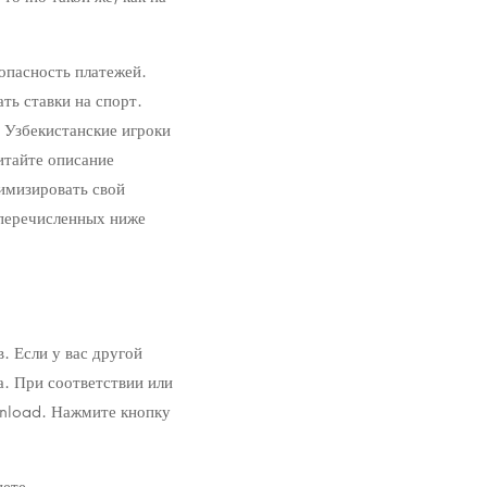
опасность платежей.
ть ставки на спорт.
 Узбекистанские игроки
итайте описание
тимизировать свой
перечисленных ниже
. Если у вас другой
а. При соответствии или
nload. Нажмите кнопку