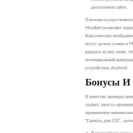
десктопном сайте.
Платежи осуществляются
Mostbet позволяет играт
Классическое изображен
могут делать ставки в 
каждого из них ниже, ч
потенциальный выигрыш
устройствах Android.
Бонусы И
В качестве примера при
гаджет, просто проверь
превышении минимальны
“Скачать для iOS”, зат