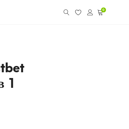
0
tbet
в 1