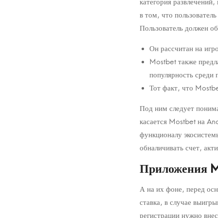
категория развлечений,
в том, что пользовател
Пользователь должен об
Он рассчитан на игро
Mostbet также предл
популярность среди 
Тот факт, что Mostb
Под ним следует поним
касается Mostbet на An
функционалу экосистемы
обналичивать счет, акт
Приложения M
А на их фоне, перед ос
ставка, в случае выигр
регистрации нужно внес