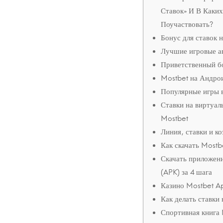
Ставок» И В Каки
Поучаствовать?
Бонус для ставок н
Лучшие игровые а
Приветственный б
Mostbet на Андро
Популярные игры 
Ставки на виртуал
Mostbet
Линия, ставки и к
Как скачать Mostb
Скачать приложени
(APK) за 4 шага
Казино Mostbet A
Как делать ставки
Спортивная книга