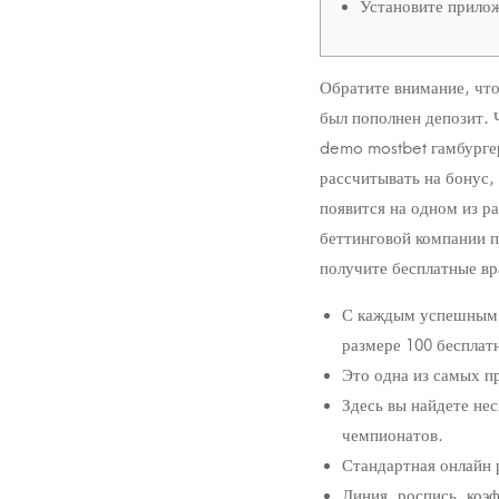
Установите прило
Обратите внимание, что
был пополнен депозит. 
demo mostbet гамбурге
рассчитывать на бонус,
появится на одном из р
беттинговой компании п
получите бесплатные в
С каждым успешным д
размере 100 бесплат
Это одна из самых п
Здесь вы найдете нес
чемпионатов.
Стандартная онлайн 
Линия, роспись, коэ