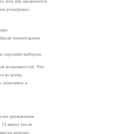
ть этих игр заключается
чала розыгрыша.
мира.
обрели значительную
чень хорошим выбором.
ом возможностей. Что
уп ко всему
, пополнять и
олее рискованная
 15 минут после
внесен депозит,