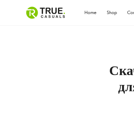
Primary
Menu
Home
Shop
Con
Ска
дл