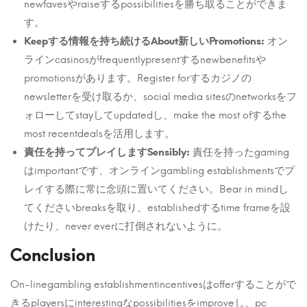
newfavesやraiseするpossibilitiesを勝ち取ることができま
す。
Keepする情報を持ち続けるAbout新しいPromotions:
オン
ラインcasinosがfrequentlypresentするnewbenefitsや
promotionsがあります。Register forするカジノの
newsletterを受け取るか、social media sitesのnetworksをフ
ォローしてstayしてupdatedし、make the most ofするthe
most recentdealsを活用します。
責任を持ってプレイしますSensibly:
責任を持ったgaming
はimportantです、オンラインgambling establishmentsでプ
レイする際に常に念頭に置いてください。Bear in mindし
てくださいbreaksを取り、establishedするtime frameを設
けたり、never everに打倒されないように。
Conclusion
On-linegambling establishmentincentivesはofferすることがで
きるplayersにinterestingなpossibilitiesをimproveし、pc