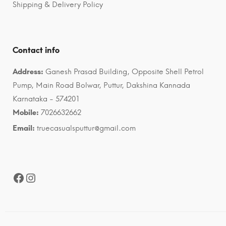
Shipping & Delivery Policy
Contact info
Address:
Ganesh Prasad Building, Opposite Shell Petrol
Pump, Main Road Bolwar, Puttur, Dakshina Kannada
Karnataka - 574201
Mobile:
7026632662
Email:
truecasualsputtur@gmail.com
Facebook
Instagram