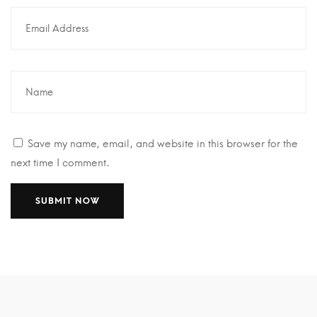
Save my name, email, and website in this browser for the
next time I comment.
A
A
l
l
t
t
e
e
r
r