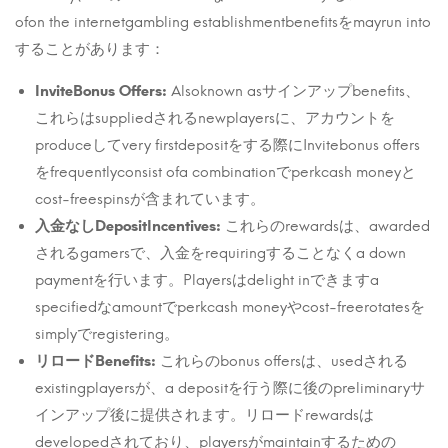
ofon the internetgambling establishmentbenefitsをmayrun into
することがあります：
InviteBonus Offers:
Alsoknown asサインアップbenefits、
これらはsuppliedされるnewplayersに、アカウントを
produceしてvery firstdepositをする際にInvitebonus offers
をfrequentlyconsist ofa combinationでperkcash moneyと
cost-freespinsが含まれています。
入金なしDepositIncentives:
これらのrewardsは、awarded
されるgamersで、入金をrequiringすることなくa down
paymentを行います。Playersはdelight inできますa
specifiedなamountでperkcash moneyやcost-freerotatesを
simplyでregistering。
リロードBenefits:
これらのbonus offersは、usedされる
existingplayersが、a depositを行う際に後のpreliminaryサ
インアップ後に提供されます。リロードrewardsは
developedされており、playersがmaintainするための