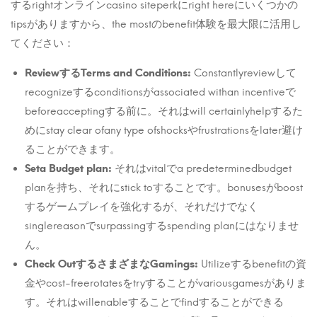
するrightオンラインcasino siteperkにright hereにいくつかの
tipsがありますから、the mostのbenefit体験を最大限に活用し
てください：
ReviewするTerms and Conditions:
Constantlyreviewして
recognizeするconditionsがassociated withan incentiveで
beforeacceptingする前に。それはwill certainlyhelpするた
めにstay clear ofany type ofshocksやfrustrationsをlater避け
ることができます。
Seta Budget plan:
それはvitalでa predeterminedbudget
planを持ち、それにstick toすることです。bonusesがboost
するゲームプレイを強化するが、それだけでなく
singlereasonでsurpassingするspending planにはなりませ
ん。
Check OutするさまざまなGamings:
Utilizeするbenefitの資
金やcost-freerotatesをtryすることがvariousgamesがありま
す。それはwillenableすることでfindすることができる