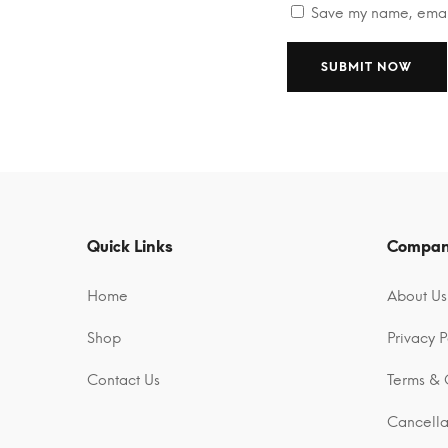
Save my name, email,
A
A
l
l
t
t
e
e
r
r
n
n
Quick Links
Compa
a
a
t
t
Home
About Us
i
i
Shop
Privacy P
v
v
e
e
Contact Us
Terms & 
:
:
Cancella