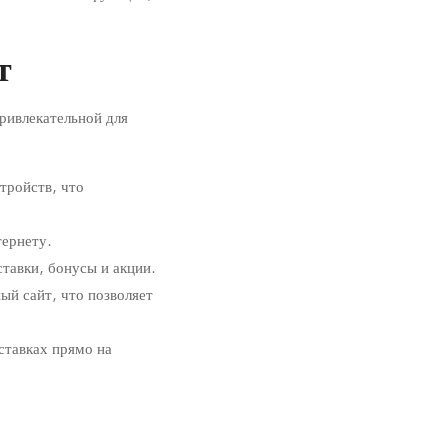
т
ривлекательной для
тройств, что
тернету.
ставки, бонусы и акции.
ый сайт, что позволяет
ставках прямо на