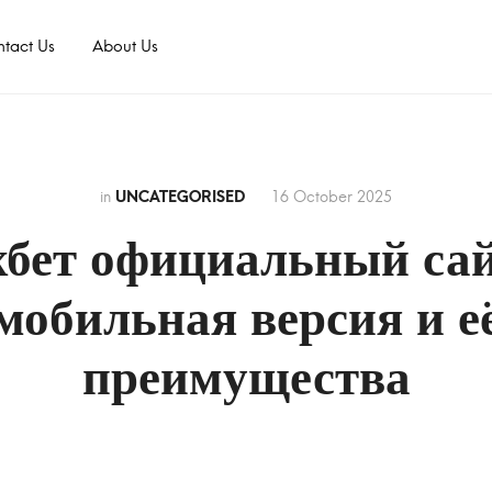
tact Us
About Us
in
UNCATEGORISED
16 October 2025
хбет официальный сай
мобильная версия и е
преимущества