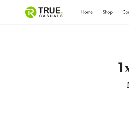
Primary
Menu
Home
Shop
Con
1