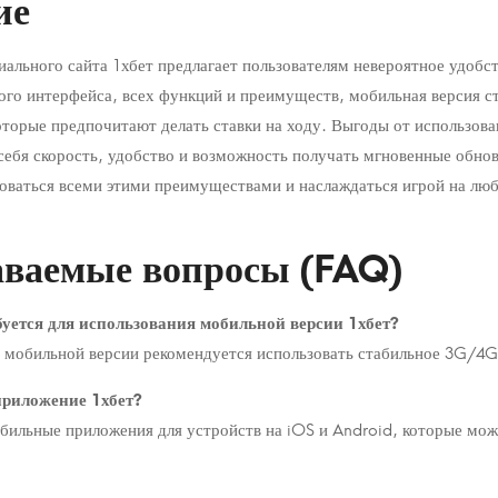
ие
ального сайта 1хбет предлагает пользователям невероятное удобст
го интерфейса, всех функций и преимуществ, мобильная версия с
оторые предпочитают делать ставки на ходу. Выгоды от использов
ебя скорость, удобство и возможность получать мгновенные обнов
оваться всеми этими преимуществами и наслаждаться игрой на лю
аваемые вопросы (FAQ)
буется для использования мобильной версии 1хбет?
 мобильной версии рекомендуется использовать стабильное 3G/4G
приложение 1хбет?
обильные приложения для устройств на iOS и Android, которые мож