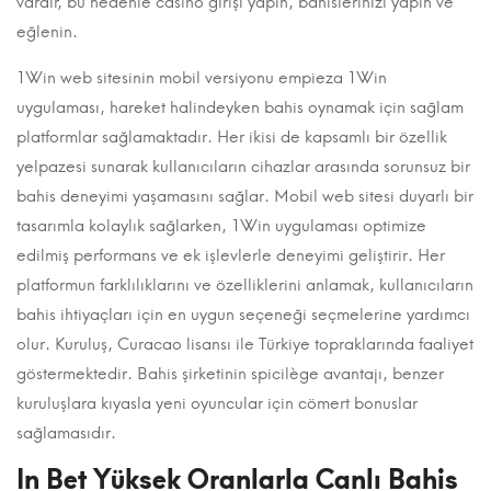
vardır, bu nedenle casino girişi yapın, bahislerinizi yapın ve
eğlenin.
1Win web sitesinin mobil versiyonu empieza 1Win
uygulaması, hareket halindeyken bahis oynamak için sağlam
platformlar sağlamaktadır. Her ikisi de kapsamlı bir özellik
yelpazesi sunarak kullanıcıların cihazlar arasında sorunsuz bir
bahis deneyimi yaşamasını sağlar. Mobil web sitesi duyarlı bir
tasarımla kolaylık sağlarken, 1Win uygulaması optimize
edilmiş performans ve ek işlevlerle deneyimi geliştirir. Her
platformun farklılıklarını ve özelliklerini anlamak, kullanıcıların
bahis ihtiyaçları için en uygun seçeneği seçmelerine yardımcı
olur. Kuruluş, Curacao lisansı ile Türkiye topraklarında faaliyet
göstermektedir. Bahis şirketinin spicilège avantajı, benzer
kuruluşlara kıyasla yeni oyuncular için cömert bonuslar
sağlamasıdır.
In Bet Yüksek Oranlarla Canlı Bahis