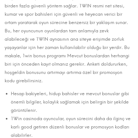
birden fazla güvenli yöntem sağlar. 1WIN resmi net sitesi,
kumar ve spor bahisleri için güvenli ve heyecan verici bir
ortam yaratarak oyun sürecine benzersiz bir yaklaşım sunar.
Bu, her oyuncunun oyunlardan tam anlamıyla zevk
alabileceği ve 1WIN aynasının ana siteye erişimde zorluk
yaşayanlar için her zaman kullanılabilir olduğu bir yerdir. Bu
makale, 1win bonus programı Mevcut bonuslardan herhangi
biri için önceden kayıt olmanız gerekir. Anketi doldururken,
hoşgeldin bonusunu artırmayı artırma özel bir promosyon
kodu girebilirsiniz.
Hesap bakiyeleri, hidup bahisler ve mevcut bonuslar gibi
önemli bilgiler, kolaylık sağlamak için belirgin bir şekilde
görüntülenir.
1Win casinoda oyuncular, oyun sürecini daha da ilginç ve
karlı good getiren düzenli bonuslar ve promosyon kodları
alabilirler.