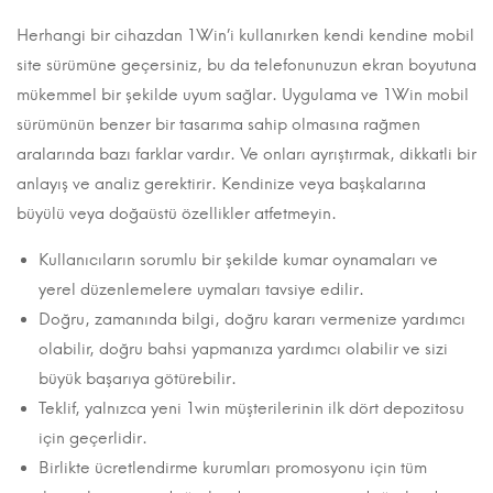
Herhangi bir cihazdan 1Win’i kullanırken kendi kendine mobil
site sürümüne geçersiniz, bu da telefonunuzun ekran boyutuna
mükemmel bir şekilde uyum sağlar. Uygulama ve 1Win mobil
sürümünün benzer bir tasarıma sahip olmasına rağmen
aralarında bazı farklar vardır. Ve onları ayrıştırmak, dikkatli bir
anlayış ve analiz gerektirir. Kendinize veya başkalarına
büyülü veya doğaüstü özellikler atfetmeyin.
Kullanıcıların sorumlu bir şekilde kumar oynamaları ve
yerel düzenlemelere uymaları tavsiye edilir.
Doğru, zamanında bilgi, doğru kararı vermenize yardımcı
olabilir, doğru bahsi yapmanıza yardımcı olabilir ve sizi
büyük başarıya götürebilir.
Teklif, yalnızca yeni 1win müşterilerinin ilk dört depozitosu
için geçerlidir.
Birlikte ücretlendirme kurumları promosyonu için tüm