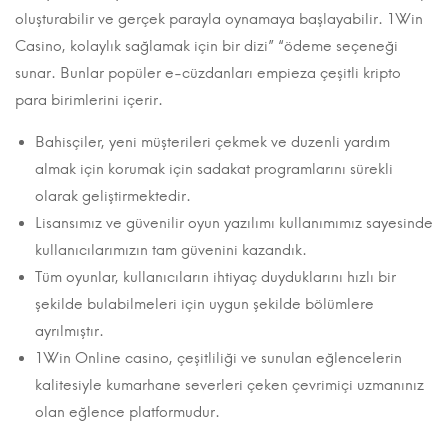
oluşturabilir ve gerçek parayla oynamaya başlayabilir. 1Win
Casino, kolaylık sağlamak için bir dizi” “ödeme seçeneği
sunar. Bunlar popüler e-cüzdanları empieza çeşitli kripto
para birimlerini içerir.
Bahisçiler, yeni müşterileri çekmek ve duzenli yardım
almak için korumak için sadakat programlarını sürekli
olarak geliştirmektedir.
Lisansımız ve güvenilir oyun yazılımı kullanımımız sayesinde
kullanıcılarımızın tam güvenini kazandık.
Tüm oyunlar, kullanıcıların ihtiyaç duyduklarını hızlı bir
şekilde bulabilmeleri için uygun şekilde bölümlere
ayrılmıştır.
1Win Online casino, çeşitliliği ve sunulan eğlencelerin
kalitesiyle kumarhane severleri çeken çevrimiçi uzmanınız
olan eğlence platformudur.