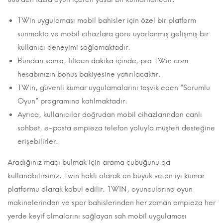
1Win uygulaması mobil bahisler için özel bir platform
sunmakta ve mobil cihazlara göre uyarlanmış gelişmiş bir
kullanıcı deneyimi sağlamaktadır.
Bundan sonra, fifteen dakika içinde, pra 1Win com
hesabınızın bonus bakiyesine yatırılacaktır.
1Win, güvenli kumar uygulamalarını teşvik eden “Sorumlu
Oyun” programına katılmaktadır.
Ayrıca, kullanıcılar doğrudan mobil cihazlarından canlı
sohbet, e-posta empieza telefon yoluyla müşteri desteğine
erişebilirler.
Aradığınız maçı bulmak için arama çubuğunu da
kullanabilirsiniz. 1win haklı olarak en büyük ve en iyi kumar
platformu olarak kabul edilir. 1WIN, oyuncularına oyun
makinelerinden ve spor bahislerinden her zaman empieza her
yerde keyif almalarını sağlayan sah mobil uygulaması