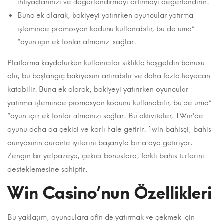
ihtiyaçlarınızı ve değerlendirmeyi artırmayı değerlendirin.
Buna ek olarak, bakiyeyi yatırırken oyuncular yatırma
işleminde promosyon kodunu kullanabilir, bu de uma”
“oyun için ek fonlar almanızı sağlar.
Platforma kaydolurken kullanıcılar sıklıkla hoşgeldin bonusu
alır, bu başlangıç bakiyesini artırabilir ve daha fazla heyecan
katabilir. Buna ek olarak, bakiyeyi yatırırken oyuncular
yatırma işleminde promosyon kodunu kullanabilir, bu de uma”
“oyun için ek fonlar almanızı sağlar. Bu aktiviteler, 1Win’de
oyunu daha da çekici ve karlı hale getirir. 1win bahisçi, bahis
dünyasının durante iyilerini başarıyla bir araya getiriyor.
Zengin bir yelpazeye, çekici bonuslara, farklı bahis türlerini
desteklemesine sahiptir.
Win Casino’nun Özellikleri
Bu yaklaşım, oyunculara afin de yatırmak ve çekmek için