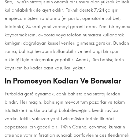
Site, 1win’in stratejisinin önemli bir unsuru olan yüksek kaliteli
kullanılabilirlik ile ayırt edilir. Teknik destek 7/24 çalışır
empieza müşteri sorularına (e-posta, operatörle sohbet,
telefonla) 24 saat yanıt vermeyi garanti eder. Yeni bir oyuncu
kaydetmek için, e-posta veya telefon numarası kullanarak
kimliğini doğrulayan kişisel verileri girmeniz gerekir. Bundan
sonra, bahisçi hesabını kullanabilir ve herhangi bir spor
etkinliği için anlaşmalar yapabilir. Ancak, tüm bahisçilerin
kayıt için bu kadar basit koşulları yoktur.
In Promosyon Kodları Ve Bonuslar
Futbolda gaté oynamak, canlı bahiste ana stratejilerden
biridir. Her maçın, bahis için mevcut tüm pazarlar ve takım
istatistikleri hakkında bilgi bulabileceğiniz kendi sayfası
vardır. Teklif, yalnızca yeni 1win müşterilerinin ilk dört
depozitosu için geçerlidir. 1Win Casino, çevrimiçi kumarın
ötesinde yatırım fırsatları sunarak portföylerini çeşitlendirmek