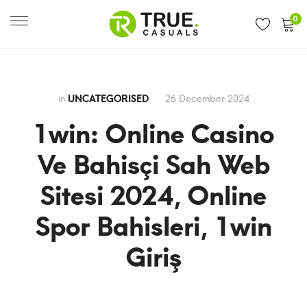
0
in
UNCATEGORISED
26 December 2024
1win: Online Casino
Ve Bahisçi Sah Web
Sitesi 2024, Online
Spor Bahisleri, 1win
Giriş