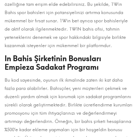
özelliğine tam erişim elde edebilirsiniz. Bu şekilde, 1Win
Bahis spor bahisleri için potansiyelinizi artırma konusunda
mükemmel bir fırsat sunar. 1Win bet ayrıca spor bahisleriyle
de aktif olarak ilgilenmektedir. 1WIN bahis ofisi, tahmin
yeteneklerini denemek ve spor hakkındaki bilgisiyle birlikte
kazanmak isteyenler için mükemmel bir platformdur.
In Bahis Şirketinin Bonusları
Empieza Sadakat Programı
Bu kod sayesinde, oyunun ilk ikmalinde zaten iki kat daha
fazla para alabilirler. Bahisçiler, yeni müşterileri çekmek ve
duzenli yardım almak için korumak için sadakat programlarını
sürekli olarak geliştirmektedir. Birlikte ücretlendirme kurumları
promosyonu için tüm ihtiyaçlarınızı ve değerlendirmeyi
artırmayı değerlendirin. Örneğin, bir bahis şirketi hesaplarına
%500’e kadar ekleme yapmaları için bir hoşgeldin bonusu