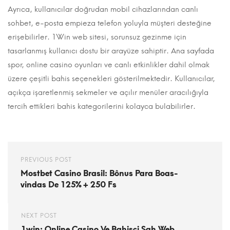
Ayrıca, kullanıcılar doğrudan mobil cihazlarından canlı
sohbet, e-posta empieza telefon yoluyla müşteri desteğine
erişebilirler. 1Win web sitesi, sorunsuz gezinme için
tasarlanmış kullanıcı dostu bir arayüze sahiptir. Ana sayfada
spor, online casino oyunları ve canlı etkinlikler dahil olmak
üzere çeşitli bahis seçenekleri gösterilmektedir. Kullanıcılar,
açıkça işaretlenmiş sekmeler ve açılır menüler aracılığıyla
tercih ettikleri bahis kategorilerini kolayca bulabilirler.
PREVIOUS POST
Mostbet Casino Brasil: Bônus Para Boas-
vindas De 125% + 250 Fs
NEXT POST
1win: Online Casino Ve Bahisçi Sah Web