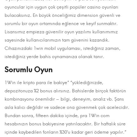
oyuncular için uygun çok çeşitli popüler casino oyunları
bulacaksınız. En büyük önceliğimiz dimension güvenli ve
sorumlu bir oyun ortamında eğlence ve keyif sunmaktır.
Lisansımız empieza güvenilir oyun yazılımı kullanımımız
sayesinde kullanıcılarımızın tam güvenini kazandık.
Cihazınızdaki 1win mobil uygulaması, istediğiniz zaman,
istediğiniz yerde bahis oynamanıza olanak tanır.
Sorumlu Oyun
1Win ile kripto para ile bakiye” “yüklediğinizde,
depozitonuza %2 bonus alırsınız. Bahislerde birçok faktörün
kombinasyonu önemlidir – bilgi, deneyim, analiz vb. Şans
asla kalıcı değildir ve sadece ona güvenmek çok acelecidir.
Bundan sonra, fifteen dakika içinde, pra 1Win com
hesabınızın bonus bakiyesine yatırılacaktır. Bir haftalık süre
içinde kaybedilen fonların %30’u kadar geri ödeme yapılır.”