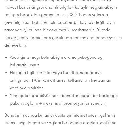
mevcut bonuslar gibi önemli bilgiler, kolaylık sağlamak için
belirgin bir şekilde görüntülenir. 1WIN bugün yalnızca
çevrimiçi spor bahisleri için popüler bir kaynak değil, aynı
zamanda iyi bilinen bir çevrimiçi kumarhanedir. Burada
herkes, en iyi üreticilerin çeşitli position makinelerinde şansını
deneyebilir.
Aradığınız maçı bulmak için arama çubuğunu ag
kullanabilirsiniz.
Hesapla ilgili sorunlar veya belirli sorular ortaya
çıktığında, 1Win kumarhanesi kullanıcıları her zaman
yardım alabilirler.
Yeni gelenlere büyük nakit bonuslar içeren bir başlangıç
paketi sağlanır + mevsimsel promosyonlar sunulur.
Bahisçinin ayrıca kullanıcı dostu bir internet sitesi, gelişmiş
istemci uygulaması ve sağlam bir ödeme araçları seçkisine