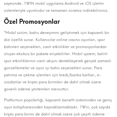
sayesinde. 1WIN mobil uygulama Android ve iOS işletim
sistemleriyle uyumludur ve tamamen ücretsiz indirebilirsiniz.
Özel Promosyonlar
“Mobil sürüm, bahis deneyimini geliştirmek için kapsamlı bir
dizi özellik sunar. Kullanıcılar online casino oyunları, spor
bahisleri seçenekleri, canlı etkinlikler ve promosyonlardan
oluşan eksiksiz bir pakete erişebilirler. Mobil system, belirli
spor etkinliklerinin canlı akışını destekleyerek gerçek zamanlı
güncellemeler ve oyun içi bahis seçenekleri sunar. Para
yatırma ve çekme işlemleri için kredi/banka kartları, e-
cüzdanlar ve kripto para birimleri de dahil olmak üzere
güvenli ödeme yöntemleri mevcuttur.
Platformun popülerliği, kapsamlı benefit sisteminden ve geniş
oyun kütüphanesinden kaynaklanmaktadır. 1Win, çok sayıda
kripto para birimi de dahil olmak üzere çok çeşitli ödeme