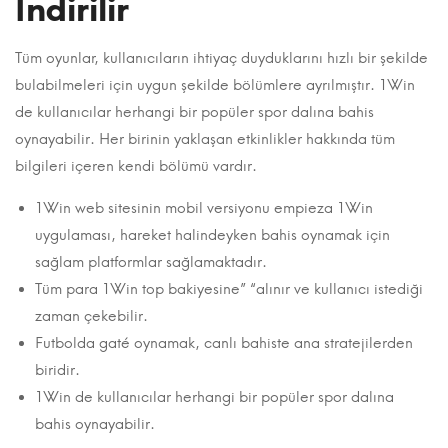
İndirilir
Tüm oyunlar, kullanıcıların ihtiyaç duyduklarını hızlı bir şekilde
bulabilmeleri için uygun şekilde bölümlere ayrılmıştır. 1Win
de kullanıcılar herhangi bir popüler spor dalına bahis
oynayabilir. Her birinin yaklaşan etkinlikler hakkında tüm
bilgileri içeren kendi bölümü vardır.
1Win web sitesinin mobil versiyonu empieza 1Win
uygulaması, hareket halindeyken bahis oynamak için
sağlam platformlar sağlamaktadır.
Tüm para 1Win top bakiyesine” “alınır ve kullanıcı istediği
zaman çekebilir.
Futbolda gaté oynamak, canlı bahiste ana stratejilerden
biridir.
1Win de kullanıcılar herhangi bir popüler spor dalına
bahis oynayabilir.