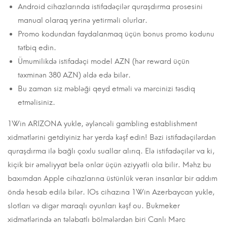
Android cihazlarında istifadəçilər quraşdırma prosesini
manual olaraq yerinə yetirməli olurlar.
Promo kodundan faydalanmaq üçün bonus promo kodunu
tətbiq edin.
Ümumilikdə istifadəçi model AZN (hər reward üçün
təxminən 380 AZN) əldə edə bilər.
Bu zaman siz məbləği qeyd etməli və mərcinizi təsdiq
etməlisiniz.
1Win ARIZONA yukle, əyləncəli gambling establishment
xidmətlərini getdiyiniz hər yerdə kəşf edin! Bəzi istifadəçilərdən
quraşdırma ilə bağlı çoxlu suallar alırıq. Elə istifadəçilər va ki,
kiçik bir əməliyyat belə onlar üçün əziyyətli ola bilir. Məhz bu
baxımdan Apple cihazlarına üstünlük verən insanlar bir addım
öndə hesab edilə bilər. IOs cihazına 1Win Azerbaycan yukle,
slotları və digər maraqlı oyunları kəşf ou. Bukmeker
xidmətlərində ən tələbatlı bölmələrdən biri Canlı Mərc