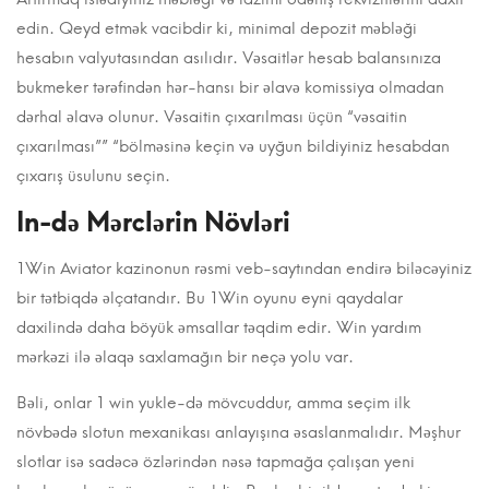
edin. Qeyd etmək vacibdir ki, minimal depozit məbləği
hesabın valyutasından asılıdır. Vəsaitlər hesab balansınıza
bukmeker tərəfindən hər-hansı bir əlavə komissiya olmadan
dərhal əlavə olunur. Vəsaitin çıxarılması üçün “vəsaitin
çıxarılması”” “bölməsinə keçin və uyğun bildiyiniz hesabdan
çıxarış üsulunu seçin.
In-də Mərclərin Növləri
1Win Aviator kazinonun rəsmi veb-saytından endirə biləcəyiniz
bir tətbiqdə əlçatandır. Bu 1Win oyunu eyni qaydalar
daxilində daha böyük əmsallar təqdim edir. Win yardım
mərkəzi ilə əlaqə saxlamağın bir neçə yolu var.
Bəli, onlar 1 win yukle-də mövcuddur, amma seçim ilk
növbədə slotun mexanikası anlayışına əsaslanmalıdır. Məşhur
slotlar isə sadəcə özlərindən nəsə tapmağa çalışan yeni