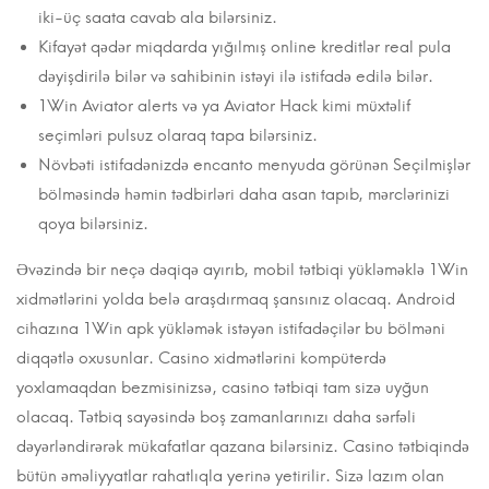
iki-üç saata cavab ala bilərsiniz.
Kifayət qədər miqdarda yığılmış online kreditlər real pula
dəyişdirilə bilər və sahibinin istəyi ilə istifadə edilə bilər.
1Win Aviator alerts və ya Aviator Hack kimi müxtəlif
seçimləri pulsuz olaraq tapa bilərsiniz.
Növbəti istifadənizdə encanto menyuda görünən Seçilmişlər
bölməsində həmin tədbirləri daha asan tapıb, mərclərinizi
qoya bilərsiniz.
Əvəzində bir neçə dəqiqə ayırıb, mobil tətbiqi yükləməklə 1Win
xidmətlərini yolda belə araşdırmaq şansınız olacaq. Android
cihazına 1Win apk yükləmək istəyən istifadəçilər bu bölməni
diqqətlə oxusunlar. Casino xidmətlərini kompüterdə
yoxlamaqdan bezmisinizsə, casino tətbiqi tam sizə uyğun
olacaq. Tətbiq sayəsində boş zamanlarınızı daha sərfəli
dəyərləndirərək mükafatlar qazana bilərsiniz. Casino tətbiqində
bütün əməliyyatlar rahatlıqla yerinə yetirilir. Sizə lazım olan