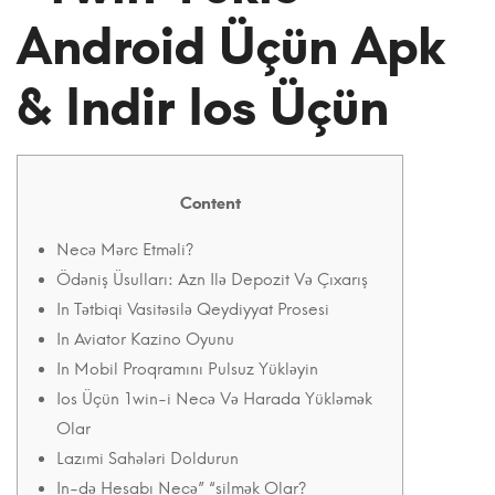
Qeydiyyat:
Android Üçün Apk
Azərbaycan
& Indir Ios Üçün
Oyunçuları
Üçün
Tam
Content
Bələdçi
Necə Mərc Etməli?
Ödəniş Üsulları: Azn Ilə Depozit Və Çıxarış
In Tətbiqi Vasitəsilə Qeydiyyat Prosesi
15
In Aviator Kazino Oyunu
December
In Mobil Proqramını Pulsuz Yükləyin
2024
Ios Üçün 1win-i Necə Və Harada Yükləmək
2024-
Olar
12-
Lazımi Sahələri Doldurun
15T16:07:09+05:30
In-də Hesabı Necə” “silmək Olar?