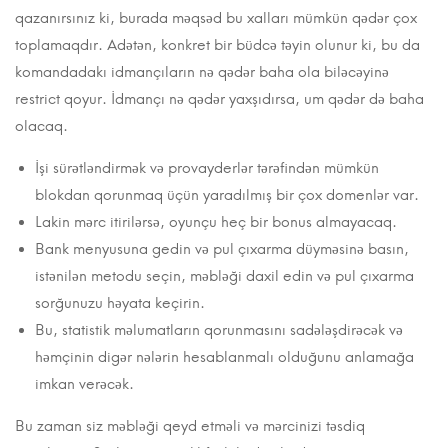
qazanırsınız ki, burada məqsəd bu xalları mümkün qədər çox
toplamaqdır. Adətən, konkret bir büdcə təyin olunur ki, bu da
komandadakı idmançıların nə qədər baha ola biləcəyinə
restrict qoyur. İdmançı nə qədər yaxşıdırsa, um qədər də baha
olacaq.
İşi sürətləndirmək və provayderlər tərəfindən mümkün
blokdan qorunmaq üçün yaradılmış bir çox domenlər var.
Lakin mərc itirilərsə, oyunçu heç bir bonus almayacaq.
Bank menyusuna gedin və pul çıxarma düyməsinə basın,
istənilən metodu seçin, məbləği daxil edin və pul çıxarma
sorğunuzu həyata keçirin.
Bu, statistik məlumatların qorunmasını sadələşdirəcək və
həmçinin digər nələrin hesablanmalı olduğunu anlamağa
imkan verəcək.
Bu zaman siz məbləği qeyd etməli və mərcinizi təsdiq