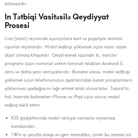
bölməsidir.
In Tətbiqi Vasitəsilə Qeydiyyat
Prosesi
Live (canlı) rejimində oyunçulara kart və populyar stolüstü
oyunlar əlçatandır. Mobil tədbiqi yükləmək üçün rəsmi sayta
daxil olmaq kifayətdir. Qeyd etmək lazımdır ki, mərclər
proqramı üçün nominal sistem təminatı tələbləri Android 5.
zero və daha yeni versiyalarıdır. Bundan əlavə, mobil tədbiqi
yükləmək üçün telefonunuzun ayarlarından kənar proqramların
yüklənməsi qadağasını ləğv etmək tələb oluna bilər. Təəssüf ki,
hal-hazırda bukmeker iPhone və iPad üçün xüsusi mobil
tədbiq təklif etmir.
İOS qadjetlərində mobil versiya vasitəsilə oynamaq
mümkündür.
1Win e-poçtla əlaqə ən gec metoddur, çünki bu zaman siz