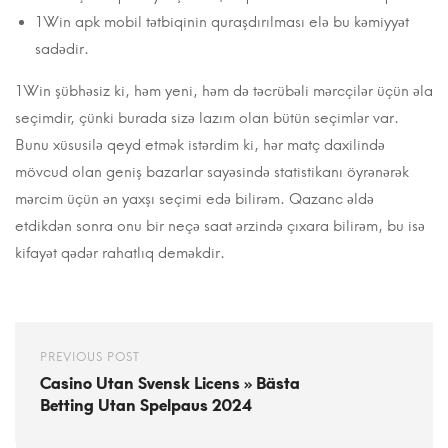
1Win apk mobil tətbiqinin quraşdırılması elə bu kəmiyyət
sadədir.
1Win şübhəsiz ki, həm yeni, həm də təcrübəli mərcçilər üçün əla
seçimdir, çünki burada sizə lazım olan bütün seçimlər var.
Bunu xüsusilə qeyd etmək istərdim ki, hər matç daxilində
mövcud olan geniş bazarlar sayəsində statistikanı öyrənərək
mərcim üçün ən yaxşı seçimi edə bilirəm. Qazanc əldə
etdikdən sonra onu bir neçə saat ərzində çıxara bilirəm, bu isə
kifayət qədər rahatlıq deməkdir.
PREVIOUS POST
Casino Utan Svensk Licens » Bästa
Betting Utan Spelpaus 2024