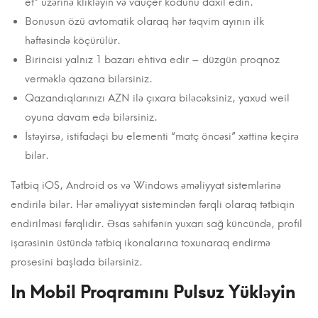
et” üzərinə klikləyin və vauçer kodunu daxil edin.
Bonusun özü avtomatik olaraq hər təqvim ayının ilk
həftəsində köçürülür.
Birincisi yalnız 1 bazarı ehtiva edir – düzgün proqnoz
verməklə qazana bilərsiniz.
Qazandıqlarınızı AZN ilə çıxara biləcəksiniz, yaxud weil
oyuna davam edə bilərsiniz.
İstəyirsə, istifadəçi bu elementi “matç öncəsi” xəttinə keçirə
bilər.
Tətbiq iOS, Android os və Windows əməliyyat sistemlərinə
endirilə bilər. Hər əməliyyat sistemindən fərqli olaraq tətbiqin
endirilməsi fərqlidir. Əsas səhifənin yuxarı sağ küncündə, profil
işarəsinin üstündə tətbiq ikonalarına toxunaraq endirmə
prosesini başlada bilərsiniz.
In Mobil Proqramını Pulsuz Yükləyin