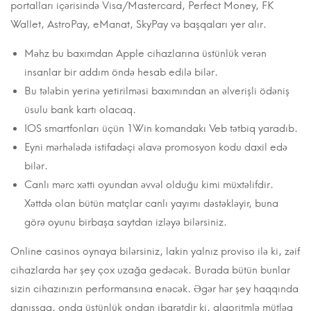
portalları içərisində Visa/Mastercard, Perfect Money, FK
Wallet, AstroPay, eManat, SkyPay və başqaları yer alır.
Məhz bu baxımdan Apple cihazlarına üstünlük verən
insanlar bir addım öndə hesab edilə bilər.
Bu tələbin yerinə yetirilməsi baxımından ən əlverişli ödəniş
üsulu bank kartı olacaq.
IOS smartfonları üçün 1Win komandakı Veb tətbiq yaradıb.
Eyni mərhələdə istifadəçi əlavə promosyon kodu daxil edə
bilər.
Canlı mərc xətti oyundan əvvəl olduğu kimi müxtəlifdir.
Xəttdə olan bütün matçlar canlı yayımı dəstəkləyir, buna
görə oyunu birbaşa saytdan izləyə bilərsiniz.
Online casinos oynaya bilərsiniz, lakin yalnız proviso ilə ki, zəif
cihazlarda hər şey çox uzağa gedəcək. Burada bütün bunlar
sizin cihazınızın performansına enəcək. Əgər hər şey haqqında
danışsaq, onda üstünlük ondan ibarətdir ki, alqoritmlə mütləq