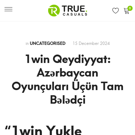
0
in
UNCATEGORISED
15 December 2024
1win Qeydiyyat:
Azərbaycan
Oyunçuları Üçün Tam
Bələdçi
1win
“1win Yukle