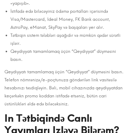
«yapışıb».
İstifadə edə biləcəyiniz ödəmə portalları içərisində
Visa/Mastercard, Ideal Money, FK Bank account,
AstroPay, eManat, SkyPay və başqaları yer alır.
Tətbiqin sistem tələbləri aşağıdır və mümkün qədər sürətli
işləir.
Qeydiyyatı tamamlamaq üçün “Qeydiyyat” düyməsini
basın.
Qeydiyyatı tamamlamaq üçün “Qeydiyyat” düyməsini basın.
Telefon nömrənizə/e-poçtunuza göndərilən link vasitəsilə
hesabınızı təsdiqləyin. Bəli, mobil cihazınızda qeydiyyatdan
keçərkəkn promo koddan istifadə etsəniz, bütün cari
üstünlükləri əldə edə biləcəksiniz.
In Tətbiqində Canlı
Yayımları Izləyə Bilərəm?