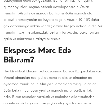
başlayanlar üçün çox gözəldir. Bunlar bir ildən artıqdır ki,
qumar oyunları keçirən etibarlı developerlərdir. Onlar
həmçinin xüsusilə də maraqlı bahisçilər üçün maraqlı ola
biləcək promosyonlar da həyata keçirir. Adətən 10-15% daha
çox qazanmağa imkan verirlər, amma hər şey individualdır. Siz
həmçinin şəxsi hesabınızdakı betlərin tarixçəsinə baxa, onları
qalib və uduzaraq sıralaya bilərsiniz.
Ekspress Mərc Edə
Bilərəm?
Hər bir virtual idmanın xal qazanmaq barədə öz qaydaları var.
Virtual idmanları real pul qazancı və alışlar olmadan da
oynamaq mümkündür. Müəyyən idmanlarla məşğul olanlar
üçün belə virtual oyun yeni və maraqlı mərc təcrübəsi təklif
edir. Bütün raundlar nəzakətli və mehriban diler tərəfindən
aparılır və siz baş verən hər şeyi canlı yayımlar vasitəsilə