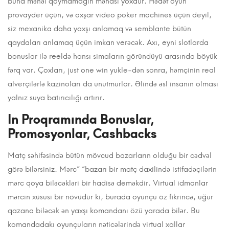
buna məhəl qoymamağın mənası yoxdur. Hədəf oyun
provayder üçün, və oxşar video poker machines üçün deyil,
siz mexanika daha yaxşı anlamaq və semblante bütün
qaydaları anlamaq üçün imkan verəcək. Axı, eyni slotlarda
bonuslar ilə reeldə hansı simaların göründüyü arasında böyük
fərq var. Çoxları, just one win yukle-dən sonra, həmçinin real
alverçilərlə kazinoları da unutmurlar. Əlində əsl insanın olması
yalnız suya batırıcılığı artırır.
In Proqramında Bonuslar,
Promosyonlar, Cashbacks
Matç səhifəsində bütün mövcud bazarların olduğu bir cədvəl
görə bilərsiniz. Mərc” “bazarı bir matç daxilində istifadəçilərin
mərc qoya biləcəkləri bir hadisə deməkdir. Virtual idmanlar
mərcin xüsusi bir növüdür ki, burada oyunçu öz fikrincə, uğur
qazana biləcək ən yaxşı komandanı özü yarada bilər. Bu
komandadakı oyunçuların nəticələrində virtual xallar