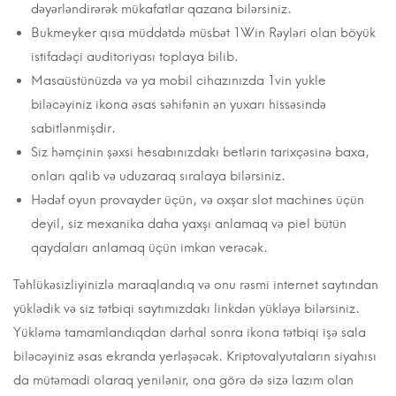
dəyərləndirərək mükafatlar qazana bilərsiniz.
Bukmeyker qısa müddətdə müsbət 1Win Rəyləri olan böyük
istifadəçi auditoriyası toplaya bilib.
Masaüstünüzdə və ya mobil cihazınızda 1vin yukle
biləcəyiniz ikona əsas səhifənin ən yuxarı hissəsində
sabitlənmişdir.
Siz həmçinin şəxsi hesabınızdakı betlərin tarixçəsinə baxa,
onları qalib və uduzaraq sıralaya bilərsiniz.
Hədəf oyun provayder üçün, və oxşar slot machines üçün
deyil, siz mexanika daha yaxşı anlamaq və piel bütün
qaydaları anlamaq üçün imkan verəcək.
Təhlükəsizliyinizlə maraqlandıq və onu rəsmi internet saytından
yüklədik və siz tətbiqi saytımızdakı linkdən yükləyə bilərsiniz.
Yükləmə tamamlandıqdan dərhal sonra ikona tətbiqi işə sala
biləcəyiniz əsas ekranda yerləşəcək. Kriptovalyutaların siyahısı
da mütəmadi olaraq yenilənir, ona görə də sizə lazım olan