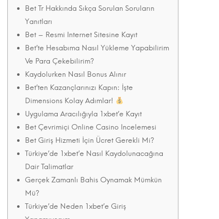
2024-
Bet Tr Hakkında Sıkça Sorulan Soruların
12-
Yanıtları
22T20:52:35+05:30
Bet – Resmi Internet Sitesine Kayıt
in
Bet’te Hesabıma Nasıl Yükleme Yapabilirim
Uncategorised
Ve Para Çekebilirim?
Kaydolurken Nasıl Bonus Alınır
Bet’ten Kazançlarınızı Kapın: İşte
Dimensions Kolay Adımlar!
Uygulama Aracılığıyla 1xbet’e Kayıt
Bet Çevrimiçi Online Casino Incelemesi
Bet Giriş Hizmeti İçin Ücret Gerekli Mi?
Türkiye’de 1xbet’e Nasıl Kaydolunacağına
Dair Talimatlar
Gerçek Zamanlı Bahis Oynamak Mümkün
Mü?
Türkiye’de Neden 1xbet’e Giriş