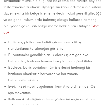
kaydolmak mümkün olduğunca basit empieza hızlıdır, böylece
fazla zamanınızı almaz. Üyeliğinizin kabul edilmesi için sistem
sizden ekstra bir belge istememektedir. Fakat gerekli gördüğü
ya da genel hükümlerde belirtmiş olduğu hallerde herhangi
bir üyeden çeşitli sah belge isteme hakkını saklı tutuyor
1xbet
apk
.
Bu lisans, platformun belirli güvenlik ve adil oyun
standartlarını karşıladığını gösterir.
Bu yöntemler genellikle anlık olarak işlem görür ve
kullanıcılar, fonlarını hemen hesaplarında görebilirler.
Böylece, bahis portalının tüm işlevlerini herhangi bir
kısıtlama olmaksızın her yerde ve her zaman
kullanabileceksiniz.
Evet, 1xBet mobil uygulaması hem Android hem de iOS
için mevcuttur.
Kullanmak istediğiniz ödeme yöntemini seçin ve afin de