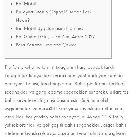
Bet Mobil
Bir Ayna Sitenin Orijinal Siteden Farkı
Nedir?
Bet Mobil Uygulamasını İndirme:
Bet Güncel Giriş – En Yeni Adres 2022
Para Yatırma Empieza Çekme
Platform, kullanıcıların ihtiyaçlarını karşılayacak farklı
kategorilerde oyunlar sunarak hem yeni başlayan hem de
deneyimli bahisçilere hitap eder. Bahis platformu, farklı dil
seçenekleri ve geniş ödeme seçenekleri sunarak uluslararası
bahis severlere ulaşmayı başarmıştır. Sitenin mobil
uygulamaları ve masaüstü versiyonu sayesinde kullanıcılar,
istedikleri her yerden bahis oynayabilir. Ayrıca,” “1xBet’in
yüksek oranları ve çok çeşitli bahis seçenekleri, diğer bahis
sitelerine kıyasla oldukça cazip bir tercih olmasını sağlıyor.