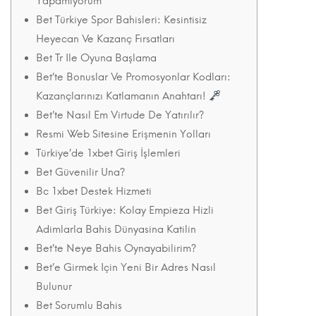
Yapamıyorum
Bet Türkiye Spor Bahisleri: Kesintisiz
Heyecan Ve Kazanç Fırsatları
Bet Tr Ile Oyuna Başlama
Bet’te Bonuslar Ve Promosyonlar Kodları:
Kazançlarınızı Katlamanın Anahtarı!
Bet’te Nasıl Em Virtude De Yatırılır?
Resmi Web Sitesine Erişmenin Yolları
Türkiye’de 1xbet Giriş İşlemleri
Bet Güvenilir Una?
Bc 1xbet Destek Hizmeti
Bet Giriş Türkiye: Kolay Empieza Hizli
Adimlarla Bahis Dünyasina Katilin
Bet’te Neye Bahis Oynayabilirim?
Bet’e Girmek Için Yeni Bir Adres Nasıl
Bulunur
Bet Sorumlu Bahis