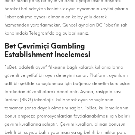
cihazınızda geniş bir oyun ve özellik yelpazesine erişerek
hareket halindeyken kesintisiz oyun oynamanın keyfini çıkarın.
1xbet çalışma aynası almanın en kolay yolu destek
hizmetinden yararlanmaktır. Güncel aynaları BC 1xbet’in sah
kanalındaki Telegram’da ag bulabilirsiniz.
Bet Çevrimiçi Gambling
Establishment Incelemesi
1xBet, adaletli oyun” “ilkesine bağlı kalarak kullanıcılarına
güvenli ve şeffaf bir oyun deneyimi sunar. Platform, oyunların
adil bir şekilde sonuçlanması için bağımsız denetim kuruluşları
tarafından düzenli olarak denetlenir. Ayrıca, rastgele sayı
üreteci (RNG) teknolojisi kullanarak oyun sonuçlarının
tamamen şansa dayalı olmasını sağlar. 1xBet, kullanıcılarının
bonus empieza promosyonlardan faydalanabilmesi için belirli
çevrim kurallarına sahiptir. Çevrim kuralları, alınan bonusun
belirli bir sayıda bahis yapılması ya ag belirli bir miktar para