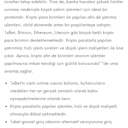
ücretler talep edebilir. Yine de, banka havalesi yüksek limitler
sunması nedeniyle büyük çekim işlemleri için ideal bir
yöntemdir. Kripto para birimleri ile yapılan afin de yatırma
işlemleri, child dönemde artan bir popülariteye sahiptir.
1xBet, Bitcoin, Ethereum, Litecoin gibi birçok farklı kripto
para birimini desteklemektedir. Kripto paralarla yapılan
yatırımlar, hızlı işlem süreleri ve düşük işlem maliyetleri ile öne
çıkar. Ayrıca, kripto afin de birimleri anonim işlemler
yapılmasına imkan tanıdığı için gizlilik konusunda” “de uma
avantaj sağlar.
1xBet’in canlı online casino bölümü, kullanıcıların
istedikleri her an gerçek zamanlı olarak bahis
oynayabilmelerine olanak tanır.
Kripto paralarla yapılan işlemler, hızlı ve düşük maliyetli
olmasıyla dikkat çekmektedir.
1xbet güncel giriş sitesinin alternatif versiyonuna giriş