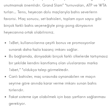
unutmamak önemlidir. Grand Slam” “turnuvaları, ATP ve WTA
turları… Tenis, heyecan dolu maçlarıyla bahis severlerin
favorisi. Maç sonucu, set bahisleri, toplam oyun sayısı gibi
birçok farklı bahis seçeneğiyle ping-pong dünyasının
heyecanına ortak olabilirsiniz.
1xBet, kullanıcılarına çeşitli bonus ve promosyonlar
sunarak daha fazla kazanç imkanı sağlar.
Bu bağlamda, dünyadaki birçok farklı ülkelerde tartışmasız
bir şekilde kendini kanıtlamış olan uluslararası marka
1xbet,” “oldukça talep görmektedir.
Canlı bahisler, maç sırasında oynanabilen ve maçın
seyrine göre anında karar verme imkanı sunan bahis
türleridir.
Fakat sisteme üye olabilmek için bazı şartların sağlanması
gerekiyor.