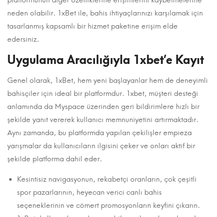
platformunun diğer özelliklerine erişimlerini kaybetmelerine
neden olabilir. 1xBet ile, bahis ihtiyaçlarınızı karşılamak için
tasarlanmış kapsamlı bir hizmet paketine erişim elde
edersiniz.
Uygulama Aracılığıyla 1xbet’e Kayıt
Genel olarak, 1xBet, hem yeni başlayanlar hem de deneyimli
bahisçiler için ideal bir platformdur. 1xbet, müşteri desteği
anlamında da Myspace üzerinden geri bildirimlere hızlı bir
şekilde yanıt vererek kullanıcı memnuniyetini artırmaktadır.
Aynı zamanda, bu platformda yapılan çekilişler empieza
yarışmalar da kullanıcıların ilgisini çeker ve onları aktif bir
şekilde platforma dahil eder.
Kesintisiz navigasyonun, rekabetçi oranların, çok çeşitli
spor pazarlarının, heyecan verici canlı bahis
seçeneklerinin ve cömert promosyonların keyfini çıkarın.