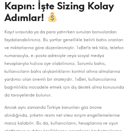
Kapın: İşte Sizing Kolay
Adımlar!
Kayıt sırasında ya da para yatırırken sunulan bonuslardan
faydalanabilirsiniz. Bu şartlar genellikle belirli bahis oranları
ve miktarlarına göre düzenlenmiştir. 1xBet’e tek tıkla, telefon
numarasıyla, e-posta adresiyle veya sosyal medya
hesaplarıyla hızlıca üye olabilirsiniz. Sorumlu bahis,
kullanıcıların bahis alışkanlıklarını kontrol altına almalarına
yardımcı olan önemli bir stratejidir. 1xBet, kullanıcılarına
bağımlılıkla mücadele etmek için dış destek alma konusunda
da tavsiyelerde bulunur.
Ancak aynı zamanda Türkiye kanunları göz önüne
alındığında, şirketin resmi net sitesi erişim engellemelerine
maruz kalabilir. Bu da, kullanıcıların, hesaplarına ve oyun