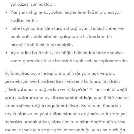
yelpazesi sunmaktadır.
Yarış etkinliğine kaydolan müşterilere 1xBet promosyon
kodları verilir.
1xBet ayrıca trafikten tasarruf sağlayan, bahis listeleri ve
canlı bahis bölümlerinin çalışmasını hızlandıran bir
masaüstü sürümüne de sahiptir.
Ayırt edici bir özellik, etkinliğin bitiminden birkaç saniye
sonra gerçekleştirilen bahislerin çok hızlı hesaplanmasıdır.
Kullanıcılıar, oyun hesaplarına afin de yatırmak ve para
çekmek için two hundred farklı yöntemi kullanabilir. Bahis
şirketi yabancı olduğundan ve Türkiye’de” “lisans sahibi değil
para uluslararası onaylı lisans sahibi olduğundan ötürü zaman
zaman siteye erişim engellenebiliyor. Bu durum, önceden
kayıtlı olan ve en yeni kullanıcılar için erişimde zorluklara yol
açmakta. Ancak şirket, olası tüm durumları öngördüğü ve bu
sorunu aşmak için çeşitli çözümler sunduğu için umutsuzluğa