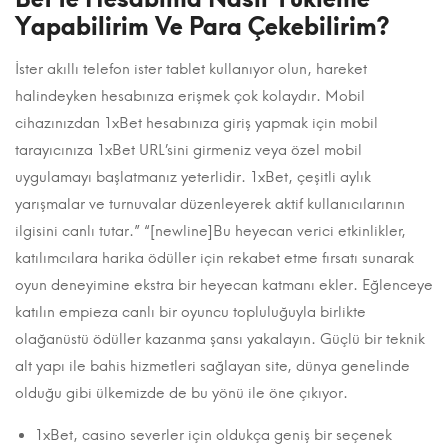
Yapabilirim Ve Para Çekebilirim?
İster akıllı telefon ister tablet kullanıyor olun, hareket
halindeyken hesabınıza erişmek çok kolaydır. Mobil
cihazınızdan 1xBet hesabınıza giriş yapmak için mobil
tarayıcınıza 1xBet URL’sini girmeniz veya özel mobil
uygulamayı başlatmanız yeterlidir. 1xBet, çeşitli aylık
yarışmalar ve turnuvalar düzenleyerek aktif kullanıcılarının
ilgisini canlı tutar.” “[newline]Bu heyecan verici etkinlikler,
katılımcılara harika ödüller için rekabet etme fırsatı sunarak
oyun deneyimine ekstra bir heyecan katmanı ekler. Eğlenceye
katılın empieza canlı bir oyuncu topluluğuyla birlikte
olağanüstü ödüller kazanma şansı yakalayın. Güçlü bir teknik
alt yapı ile bahis hizmetleri sağlayan site, dünya genelinde
olduğu gibi ülkemizde de bu yönü ile öne çıkıyor.
1xBet, casino severler için oldukça geniş bir seçenek