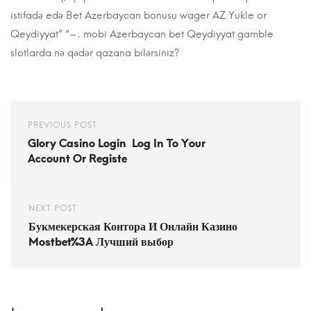
istifadə edə Bet Azerbaycan bonusu wager AZ Yukle or
Qeydiyyat” “–. mobi Azerbaycan bet Qeydiyyat gamble
slotlarda nə qədər qazana bilərsiniz?
PREVIOUS POST
Glory Casino Login ︎ Log In To Your
Account Or Registe
NEXT POST
Букмекерская Контора И Онлайн Казино
Mostbet%3A Лучший выбор