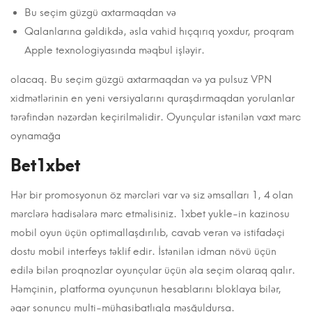
Bu seçim güzgü axtarmaqdan və
Qalanlarına gəldikdə, əsla vahid hıçqırıq yoxdur, proqram
Apple texnologiyasında məqbul işləyir.
olacaq. Bu seçim güzgü axtarmaqdan və ya pulsuz VPN
xidmətlərinin en yeni versiyalarını quraşdırmaqdan yorulanlar
tərəfindən nəzərdən keçirilməlidir. Oyunçular istənilən vaxt mərc
oynamağa
Bet1xbet
Hər bir promosyonun öz mərcləri var və siz əmsalları 1, 4 olan
mərclərə hadisələrə mərc etməlisiniz. 1xbet yukle-in kazinosu
mobil oyun üçün optimallaşdırılıb, cavab verən və istifadəçi
dostu mobil interfeys təklif edir. İstənilən idman növü üçün
edilə bilən proqnozlar oyunçular üçün əla seçim olaraq qalır.
Həmçinin, platforma oyunçunun hesablarını bloklaya bilər,
əgər sonuncu multi-mühasibatlıqla məşğuldursa.