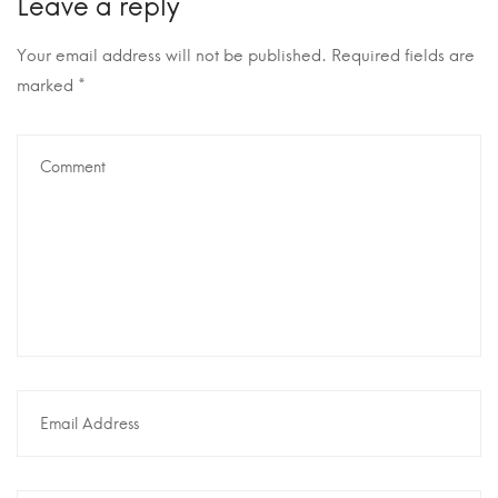
Leave a reply
Your email address will not be published.
Required fields are
marked
*