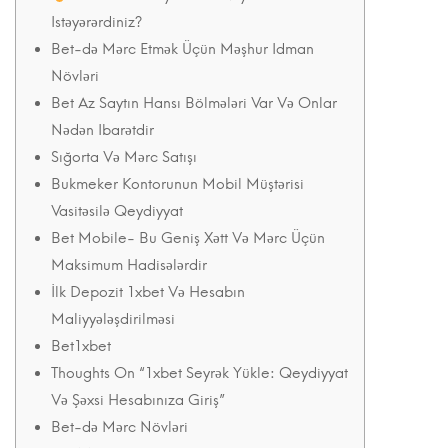
Istəyərərdiniz?
Bet-də Mərc Etmək Üçün Məşhur Idman
18
Növləri
August
Bet Az Saytın Hansı Bölmələri Var Və Onlar
2024
Nədən Ibarətdir
2024-
Sığorta Və Mərc Satışı
08-
Bukmeker Kontorunun Mobil Müştərisi
18T09:43:42+05:30
Vasitəsilə Qeydiyyat
in
Bet Mobile- Bu Geniş Xətt Və Mərc Üçün
1xbet
Maksimum Hadisələrdir
apk
İlk Depozit 1xbet Və Hesabın
Maliyyələşdirilməsi
Bet1xbet
Thoughts On “1xbet Seyrək Yükle: Qeydiyyat
Və Şəxsi Hesabınıza Giriş”
Bet-də Mərc Növləri