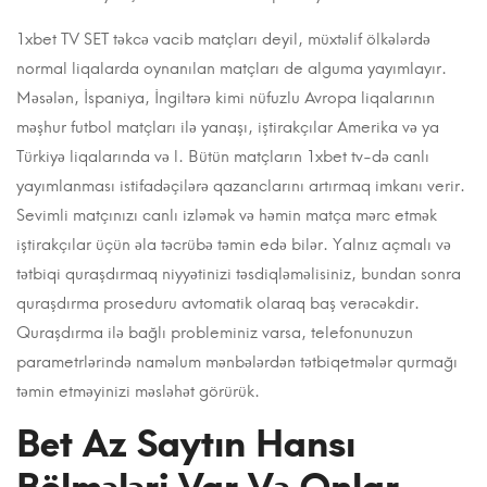
1xbet TV SET təkcə vacib matçları deyil, müxtəlif ölkələrdə
normal liqalarda oynanılan matçları de alguma yayımlayır.
Məsələn, İspaniya, İngiltərə kimi nüfuzlu Avropa liqalarının
məşhur futbol matçları ilə yanaşı, iştirakçılar Amerika və ya
Türkiyə liqalarında və l. Bütün matçların 1xbet tv-də canlı
yayımlanması istifadəçilərə qazanclarını artırmaq imkanı verir.
Sevimli matçınızı canlı izləmək və həmin matça mərc etmək
iştirakçılar üçün əla təcrübə təmin edə bilər. Yalnız açmalı və
tətbiqi quraşdırmaq niyyətinizi təsdiqləməlisiniz, bundan sonra
quraşdırma proseduru avtomatik olaraq baş verəcəkdir.
Quraşdırma ilə bağlı probleminiz varsa, telefonunuzun
parametrlərində naməlum mənbələrdən tətbiqetmələr qurmağı
təmin etməyinizi məsləhət görürük.
Bet Az Saytın Hansı