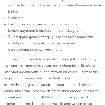
və ölkə daxilində 1000-dən çox bahis ofisi olduğunu söyləyə
bilərik.
İstədiyiniz
Lakin bütün slotlar, əsasən, fırlanma və qalib
kombinasiyaların formalaşdırılması ilə bağlıdır.
Bu proqramı quraşdırmaq üçün istifadəçilər proqramın
mobil parametrlərindəki digər mənbələrdən
quraşdırılmasına icazə verməlidirlər.
Məsələn, ” Multi Survive ” variantının köməyi ilə mərclər 4 ayrı-
ayrı yarışdan sonra eyni vaxtda idarə oluna bilər. Beləliklə,
istədiyiniz 4 canlı matçını qaçırmayan bir oyunçu, həyəcanını
və qazanma şansını artıra bilər. Saytın strukturu olduqca
ənənəvidir, ona görə də təcrübəli oyunçular üçün bukmeker
kontorunun nə təklif etdiyini anlamaq asan olacaq. Kazino və
bukmeker kontoru birləşdirilib ki, bu da mərc prosesini
asanlaşdırır, həm də onu daha müxtəlif etməyə olanak verir.