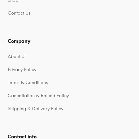
Shop
v
v
e
e
Contact Us
:
:
Company
About Us
Privacy Policy
Terms & Conditions
Cancellation & Refund Policy
Shipping & Delivery Policy
Contact info