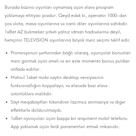
Burada kazino oyunları oynamaq üçün əlavə proqram
yükləməyə ehtiyac yoxdur. Qeyd edək ki, operator 1000-dən
çox slota, masa oyunlarına və canlı diler oyunlarına sahibdir.
1xBet AZ bukmeker şirkəti yalnız idman hadisələrinə deyil,
həmçinin TELEVISION oyunlarına böyük mərc seçimi təklif edir.
Promosyonun şərtlərindən bağlı olaraq, oyunçular bonusları
mərc görmək üçün əməli və en este momento bonus puldan
istifadə edirlər.
Məhsul 1xbet mobi saytın desktop versiyasının
funksionallığını kopyalayır, və eləcədə bəzi əlavə
üstünlüklərə malikdir.
Sayt meqabaytları tükəndirən lazımsız animasiya və digər
effektlərlə doldurulmayıb.
1xBet oyunçuları üçün başqa bir arqument mobil telefonu
App yükləmək üçün fərdi parametrləri etmək imkanıdır.