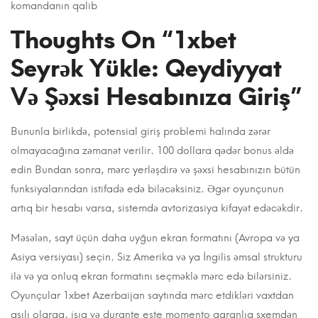
komandanın qalib
Thoughts On “1xbet
Seyrək Yükle: Qeydiyyat
Və Şəxsi Hesabınıza Giriş”
Bununla birlikdə, potensial giriş problemi halında zərər
olmayacağına zəmanət verilir. 100 dollara qədər bonus əldə
edin Bundan sonra, mərc yerləşdirə və şəxsi hesabınızın bütün
funksiyalarından istifadə edə biləcəksiniz. Əgər oyunçunun
artıq bir hesabı varsa, sistemdə avtorizasiya kifayət edəcəkdir.
Məsələn, sayt üçün daha uyğun ekran formatını (Avropa və ya
Asiya versiyası) seçin. Siz Amerika və ya İngilis əmsal strukturu
ilə və ya onluq ekran formatını seçməklə mərc edə bilərsiniz.
Oyunçular 1xbet Azerbaijan saytında mərc etdikləri vaxtdan
asılı olaraq, işıq və durante este momento qaranlıq sxemdən