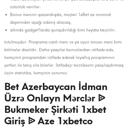
üstünlük verirlər.
Bonus mərcini qazandıqda, müştəri 1xBet az nominal
dəyərindən aşağı ödəniş alacaq.
altında gadget’larda quraşdırıldığı kimi həyata keçirilir.
tutulmuşdur. Proqrama canlı mərc və ya oyun öncəsi mərc kimi
bölmələr daxildir. Daha yaxşılar bonuslardan istifadə edə,
həmçinin proqramdan istifadə edərək loyallıq proqramının
şərtləri ilə tanış ola bilərlər. İstifadəçi təcrübəsini yaxşılaşdırmaq
üçün statistika, həmçinin sonuncu
Bet Azerbaycan İdman
Üzrə Onlayn Mərclər ᐉ
Bukmeker Şirkəti 1xbet
Giriş ᐉ Aze 1xbetco