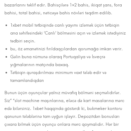
bazarlarını təklif edir. Bahisçilərə 1×2 bahis, ikiqat şans, fora
bahisi, total bahisi, nəticəyə bahis növləri təqdim edilib.
1xbet mobil tətbiqində canlı yayımı izləmək üçün tətbiqin
ana səhifəsindəki ‘Canlı’ bölməsini açın və izləmək istədiyiniz
tədbiri seçin.
bu, öz əmanətinizi fırıldaqçılardan qorumağa imkan verir.
Gəlin buna nümunə olaraq Portuqaliya və İsveçrə
yığmalarının matçında baxaq.
Tətbiqin quraşdırılması minimum vaxt tələb edir və
tamamlandıqdan
Bunun üçün oyunçular yalnız müvafiq bölməni seçməlidirlər.
Siz” “slot machine maşınlarına, eləcə də kart masalarına mərc
edə bilərsiniz. 1xbet haqqinda göstərdi ki, bukmeker kontoru
qanunun tələblərinə tam uyğun işləyir. Depozitdən bonusları
çıxara bilmək üçün oyunçu onlara mərc qoymalıdır. Hər bir