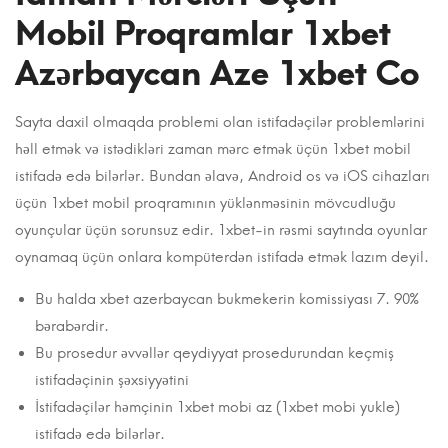
Mobil Proqramlar 1xbet
Azərbaycan Aze 1xbet Co
Sayta daxil olmaqda problemi olan istifadəçilər problemlərini
həll etmək və istədikləri zaman mərc etmək üçün 1xbet mobil
istifadə edə bilərlər. Bundan əlavə, Android os və iOS cihazları
üçün 1xbet mobil proqramının yüklənməsinin mövcudluğu
oyunçular üçün sorunsuz edir. 1xbet-in rəsmi saytında oyunlar
oynamaq üçün onlara kompüterdən istifadə etmək lazım deyil.
Bu halda xbet azerbaycan bukmekerin komissiyası 7. 90%
bərabərdir.
Bu prosedur əvvəllər qeydiyyat prosedurundan keçmiş
istifadəçinin şəxsiyyətini
İstifadəçilər həmçinin 1xbet mobi az (1xbet mobi yukle)
istifadə edə bilərlər.