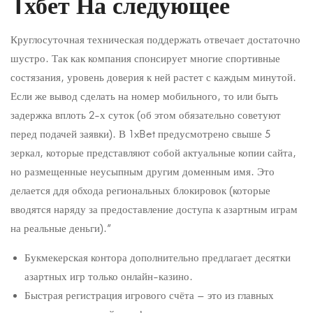
1хбет На следующее
Круглосуточная техническая поддержать отвечает достаточно
шустро. Так как компания спонсирует многие спортивные
состязания, уровень доверия к ней растет с каждым минутой.
Если же вывод сделать на номер мобильного, то или быть
задержка вплоть 2-х суток (об этом обязательно советуют
перед подачей заявки). В 1xBet предусмотрено свыше 5
зеркал, которые представляют собой актуальные копии сайта,
но размещенные неусыпным другим доменным имя. Это
делается ддя обхода региональных блокировок (которые
вводятся наряду за предоставление доступа к азартным играм
на реальные деньги).”
Букмекерская контора дополнительно предлагает десятки
азартных игр только онлайн-казино.
Быстрая регистрация игрового счёта – это из главных