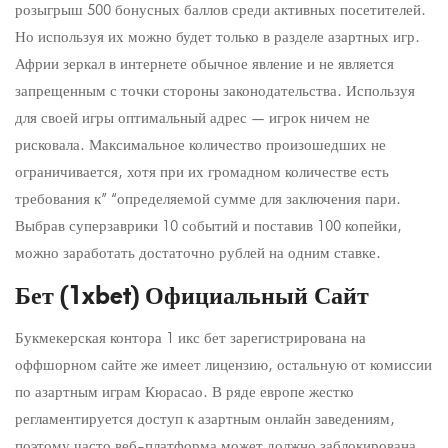
розыгрыш 500 бонусных баллов среди активных посетителей.
Но используя их можно будет только в разделе азартных игр.
Африи зеркал в интернете обычное явление и не является
запрещенным с точки стороны законодательства. Используя
для своей игры оптимальный адрес — игрок ничем не
рисковала. Максимальное количество произошедших не
ограничивается, хотя при их громадном количестве есть
требования к” “определяемой сумме для заключения пари.
Выбрав суперзаврики 10 событий и поставив 100 копейки,
можно заработать достаточно рублей на одним ставке.
Бет (1xbet) Официальный Сайт
Букмекерская контора 1 икс бет зарегистрирована на
оффшорном сайте же имеет лицензию, остальную от комиссии
по азартным играм Кюрасао. В ряде европе жестко
регламентируется доступ к азартным онлайн заведениям,
поэтому часто веб-платформа может должно заблокирована