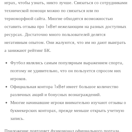
играх, чтобы узнать, никто лучше. Связаться со сотрудниками
технической помощи можно по связаться или по
териоморфной сайта. Многие обходятся возможностью
оставить отзыва про 1xBet нежелающим на разных доступных
ресурсах. Достаточно много пользователей делятся
негативным опытом. Они жалуются, что им но дают выиграть
а занижают рейтинг БК.
Футбол являлись самым популярным выражением спорта,
поэтому не удивительно, что он пользуется спросом них
игроков.
Официальная контора 1xBet имеет большое количество
различных акций и бонусных вознаграждений.
Многие начинавшие игроки внимательно изучают отзывы о
букмекерских конторах, прежде меньше открыть учетную
запись.
Приложение повторяет функционал официального портала.