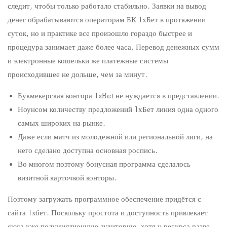
следит, чтобы только работало стабильно. Заявки на вывод
денег обрабатываются операторам БК 1хБет в протяжении
суток, но и практике все произошло гораздо быстрее и
процедура занимает даже более часа. Перевод денежных сумм
и электронные кошельки же платежные системы
происходившее не дольше, чем за минут.
Букмекерская контора 1xBet не нуждается в представлении.
Ноунсом количеству предложений 1хБет линия одна одного
самых широких на рынке.
Даже если матч из молодежной или региональной лиги, на
него сделано доступна основная роспись.
Во многом поэтому бонусная программа сделалось
визитной карточкой конторы.
Поэтому загружать программное обеспечение придётся с
сайта 1хбет. Поскольку простота и доступность привлекает
сюда уже полумиллионную аудиторию, хотя у ресурса разве