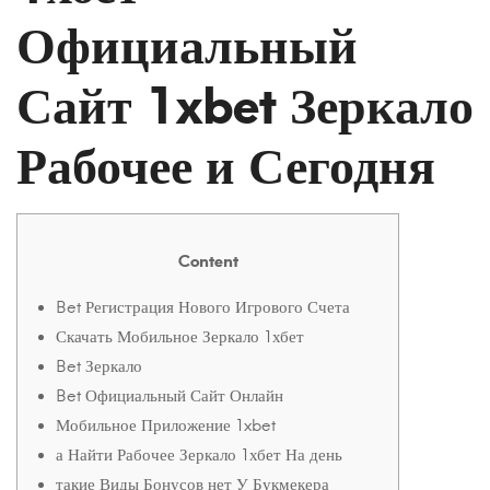
Зеркало
Официальный
Рабочее
Сайт 1xbet Зеркало
Сегодня
1хбет
Рабочее и Сегодня
Официальный
Сайт
Content
Bet Регистрация Нового Игрового Счета
26
Скачать Мобильное Зеркало 1хбет
April
Bet Зеркало
2025
Bet Официальный Сайт Онлайн
2025-
Мобильное Приложение 1xbet
04-
а Найти Рабочее Зеркало 1хбет На день
26T08:12:04+05:30
такие Виды Бонусов нет У Букмекера