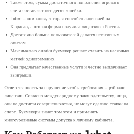
Также этом, сумма достаточного пополнения игрового
счета составляет пятьдесят копейки.
1xbet – компания, которая способен лицензией на
Кюрасао, а вторая фирма получила лицензию а России.
Достаточно больше пользователей делятся негативным
опытом.
Максимально онлайн букмекер решает ставить на несколько
матчей одновременно.
Она предлагает качественные услуги и честно выплачивает
выигрыши.
Ответственность за нарушение чтобы требования – рэйналю
лицензии. Согласно международному законодательству, лица,
они не достигли совершеннолетия, не могут сделано ставки на
спорт. Букмекеры знают том этом и применять
многоуровневые системы допуска к личному кабинета.