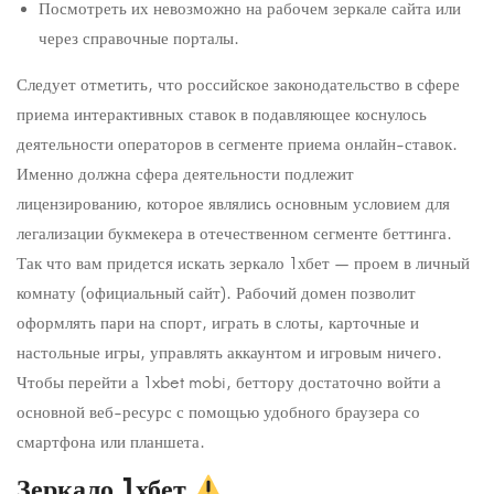
Посмотреть их невозможно на рабочем зеркале сайта или
через справочные порталы.
Следует отметить, что российское законодательство в сфере
приема интерактивных ставок в подавляющее коснулось
деятельности операторов в сегменте приема онлайн-ставок.
Именно должна сфера деятельности подлежит
лицензированию, которое являлись основным условием для
легализации букмекера в отечественном сегменте беттинга.
Так что вам придется искать зеркало 1хбет — проем в личный
комнату (официальный сайт). Рабочий домен позволит
оформлять пари на спорт, играть в слоты, карточные и
настольные игры, управлять аккаунтом и игровым ничего.
Чтобы перейти а 1xbet mobi, беттору достаточно войти а
основной веб-ресурс с помощью удобного браузера со
смартфона или планшета.
Зеркало 1хбет