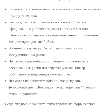
Касается чата можно написать на почту или позвонить по
номеру телефона.
Рекомендуется использовать поскольку” “ссылки с
официального рабочего зеркала сайта, же как они
работников и отправят в скачивание именно приложения,
которое принадлежит 1xBet.
Во многом так может быть ограничивается и с
конкуренцией на рынке.
Не чтобы в дальнейшем полноценно пользоваться
ресурсом, всё равно потребуется указать номер
мобильного и подтвердить его паролем.
Несмотря на действительно обилие разделов,
функционально 1хБет никак только тормозит” “только
отлично работает.
А ещё ежедневно на сайте букмекерской конторы вестись