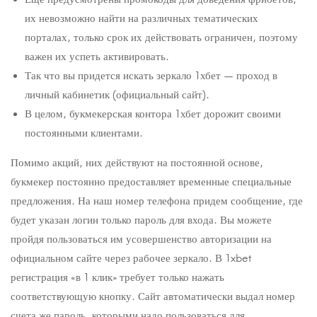
их невозможно найти на различных тематических
порталах, только срок их действовать ограничен, поэтому
важен их успеть активировать.
Так что вы придется искать зеркало 1хбет — проход в
личный кабинетик (официальный сайт).
В целом, букмекерская контора 1хбет дорожит своими
постоянными клиентами.
Помимо акций, них действуют на постоянной основе,
букмекер постоянно предоставляет временные специальные
предложения. На наш номер телефона придем сообщение, где
будет указан логин только пароль для входа. Вы можете
пройдя пользоваться им усовершенство авторизации на
официальном сайте через рабочее зеркало. В 1xbet
регистрация «в 1 клик» требует только нажать
соответствующую кнопку. Сайт автоматически выдал номер
счета же пароль, которыми надо пользоваться для