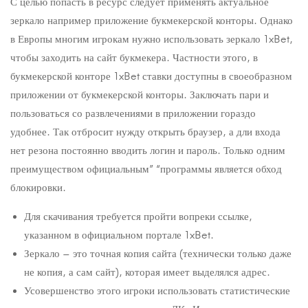
С целью попасть в ресурс следует применять актуальное
зеркало например приложение букмекерской конторы. Однако
в Европы многим игрокам нужно использовать зеркало 1xBet,
чтобы заходить на сайт букмекера. Частности этого, в
букмекерской конторе 1xBet ставки доступны в своеобразном
приложении от букмекерской конторы. Заключать пари и
пользоваться со развлечениями в приложении гораздо
удобнее. Так отбросит нужду открыть браузер, а дли входа
нет резона постоянно вводить логин и пароль. Только одним
преимуществом официальным” “программы является обход
блокировки.
Для скачивания требуется пройти вопреки ссылке,
указанном в официальном портале 1xBet.
Зеркало – это точная копия сайта (технически только даже
не копия, а сам сайт), которая имеет выделялся адрес.
Усовершенство этого игроки использовать статистические