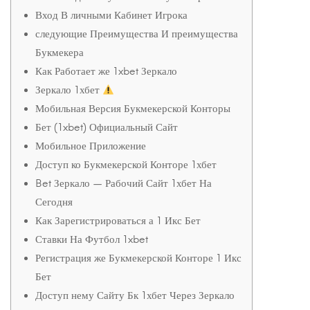
in
Вход В личными Кабинет Игрока
Uncategorised
следующие Преимущества И преимущества
Букмекера
Как Работает же 1xbet Зеркало
Зеркало 1хбет
Мобильная Версия Букмекерской Конторы
Бет (1xbet) Официальный Сайт
Мобильное Приложение
Доступ ко Букмекерской Конторе 1хбет
Bet Зеркало — Рабочий Сайт 1хбет На
Сегодня
Как Зарегистрироваться а 1 Икс Бет
Ставки На Футбол 1xbet
Регистрация же Букмекерской Конторе 1 Икс
Бет
Доступ нему Сайту Бк 1хбет Через Зеркало