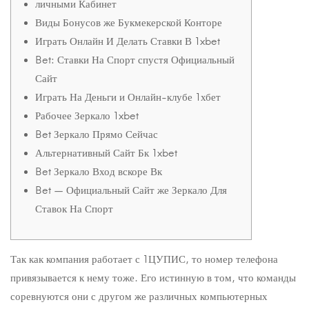
личными Кабинет
Виды Бонусов же Букмекерской Конторе
Играть Онлайн И Делать Ставки В 1xbet
Bet: Ставки На Спорт спустя Официальный
Сайт
Играть На Деньги и Онлайн-клубе 1хбет
Рабочее Зеркало 1xbet
Bet Зеркало Прямо Сейчас
Альтернативный Сайт Бк 1xbet
Bet Зеркало Вход вскоре Вк
Bet — Официальный Сайт же Зеркало Для
Ставок На Спорт
Так как компания работает с 1ЦУПИС, то номер телефона
привязывается к нему тоже. Его истинную в том, что команды
соревнуются они с другом же различных компьютерных