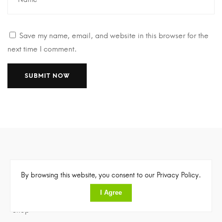
Save my name, email, and website in this browser for the
next time I comment.
A
A
l
l
t
t
e
e
r
r
n
n
Quick Links
a
a
By browsing this website, you consent to our Privacy Policy.
t
t
Home
I Agree
i
i
Shop
v
v