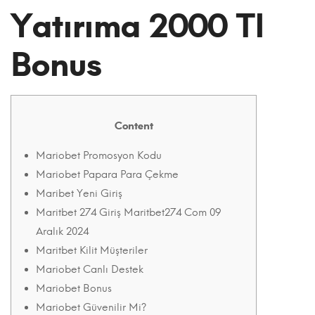
Mariobet
Yatırıma 2000 Tl
Giriş
Bonus
Adresi
226mariobet
Apresentando
Content
Bahis
Mariobet Promosyon Kodu
Sitesi
Mariobet Papara Para Çekme
Maribet Yeni Giriş
Linki
Maritbet 274 Giriş Maritbet274 Com 09
Aralık 2024
Maritbet Kilit Müşteriler
31
Mariobet Canlı Destek
December
Mariobet Bonus
2024
Mariobet Güvenilir Mi?