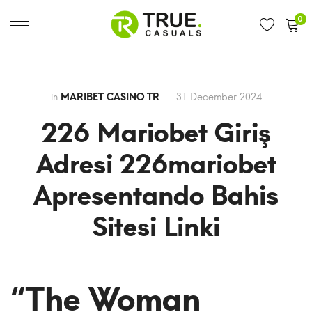
0
in
MARIBET CASINO TR
31 December 2024
226 Mariobet Giriş
Adresi 226mariobet
Apresentando Bahis
Sitesi Linki
226
“The Woman