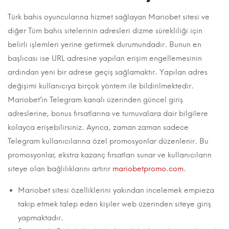
Türk bahis oyuncularına hizmet sağlayan Mariobet sitesi ve
diğer Tüm bahis sitelerinin adresleri dizme sürekliliği için
belirli işlemleri yerine getirmek durumundadır. Bunun en
başlıcası ise URL adresine yapılan erişim engellemesinin
ardından yeni bir adrese geçiş sağlamaktır. Yapılan adres
değişimi kullanıcıya birçok yöntem ile bildirilmektedir.
Mariobet’in Telegram kanalı üzerinden güncel giriş
adreslerine, bonus fırsatlarına ve turnuvalara dair bilgilere
kolayca erişebilirsiniz. Ayrıca, zaman zaman sadece
Telegram kullanıcılarına özel promosyonlar düzenlenir. Bu
promosyonlar, ekstra kazanç fırsatları sunar ve kullanıcıların
siteye olan bağlılıklarını artırır
mariobetpromo.com
.
Mariobet sitesi özelliklerini yakından incelemek empieza
takip etmek talep eden kişiler web üzerinden siteye giriş
yapmaktadır.