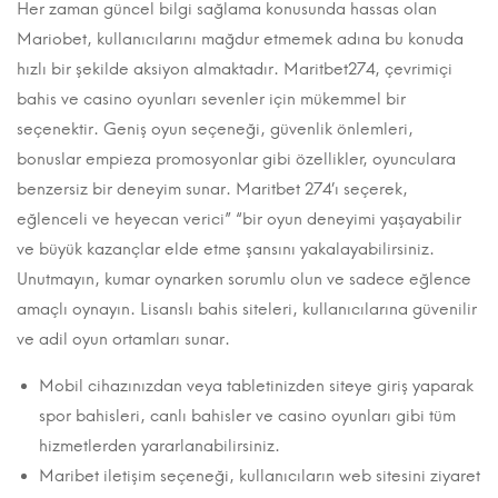
Her zaman güncel bilgi sağlama konusunda hassas olan
Mariobet, kullanıcılarını mağdur etmemek adına bu konuda
hızlı bir şekilde aksiyon almaktadır. Maritbet274, çevrimiçi
bahis ve casino oyunları sevenler için mükemmel bir
seçenektir. Geniş oyun seçeneği, güvenlik önlemleri,
bonuslar empieza promosyonlar gibi özellikler, oyunculara
benzersiz bir deneyim sunar. Maritbet 274’ı seçerek,
eğlenceli ve heyecan verici” “bir oyun deneyimi yaşayabilir
ve büyük kazançlar elde etme şansını yakalayabilirsiniz.
Unutmayın, kumar oynarken sorumlu olun ve sadece eğlence
amaçlı oynayın. Lisanslı bahis siteleri, kullanıcılarına güvenilir
ve adil oyun ortamları sunar.
Mobil cihazınızdan veya tabletinizden siteye giriş yaparak
spor bahisleri, canlı bahisler ve casino oyunları gibi tüm
hizmetlerden yararlanabilirsiniz.
Maribet iletişim seçeneği, kullanıcıların web sitesini ziyaret