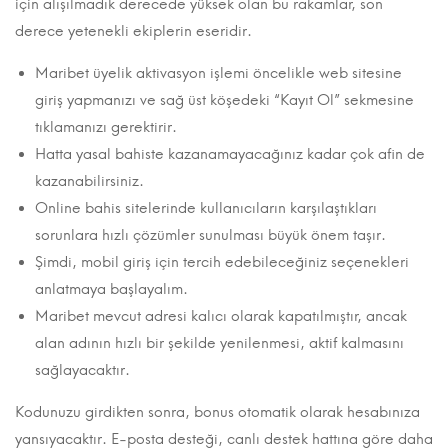
için alışılmadık derecede yüksek olan bu rakamlar, son
derece yetenekli ekiplerin eseridir.
Maribet üyelik aktivasyon işlemi öncelikle web sitesine
giriş yapmanızı ve sağ üst köşedeki “Kayıt Ol” sekmesine
tıklamanızı gerektirir.
Hatta yasal bahiste kazanamayacağınız kadar çok afin de
kazanabilirsiniz.
Online bahis sitelerinde kullanıcıların karşılaştıkları
sorunlara hızlı çözümler sunulması büyük önem taşır.
Şimdi, mobil giriş için tercih edebileceğiniz seçenekleri
anlatmaya başlayalım.
Maribet mevcut adresi kalıcı olarak kapatılmıştır, ancak
alan adının hızlı bir şekilde yenilenmesi, aktif kalmasını
sağlayacaktır.
Kodunuzu girdikten sonra, bonus otomatik olarak hesabınıza
yansıyacaktır. E-posta desteği, canlı destek hattına göre daha