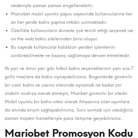
nedeniyle zaman zaman engellenebilir.
Mariobet mobil uyumlu yapısı sayesinde kullanıcılarına her
an her yerde bahis yapma imkânı sunmaktadır.
Özellikle kullanıcıların durante çok tercih ettiği seçenek ise
on the web bahis sitelerinden birisi oluyor.
Bu sayede kullanıcılar kaldıkları yerden işlemlerini
sürdürebilmekte ve kazanç sağlamaya devam etmektedir.
İlk yarı ve ikinci yarı gibi futbol bahis seçeneklerinin yanı sıra 7
gollü maçlara da bahis oynayabilirsiniz. Bugünlerde güvenilir
bir canlı bahis ve casino sitesinde oynamak ne kadar zor
olabilir nodriza merak etmeyin, Maribet güvenilir bir sitedir.
Mobil uyumlu bir bahis sitesi olarak ihtiyacınız olan oyunlara
da anında erişim sağlayabilirsiniz. Soru sormak için istediğiniz
zaman müşteri hizmetleriyle para iletişime geçebilirsiniz.
Mariobet Promosyon Kodu