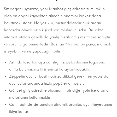
Siz değerli üyemize, yeni Maribet giriş adresinizi mümkün
olan en doğru kaynaktan almanın önemini bir kez daha
belirtmek isteriz. Ne yazık ki, bu tür dolandırıcılıklardan
haberdar olmak sizin kişisel sorumluluğunuzdur. Bu sahte
internet siteleri genellikle yanlış hizalanmış resimlere sahiptir
ve sorunlu görünmektedir. Bazıları Maribet bir parçası olmak
isteyebilir ve ne yapacağını bilir.
Aslında tasarlamaya çalıştığınız web sitesinin logosuna
atıfta bulunmanız fikirlerinizi kolaylaştıracaktır.
Zeppelin oyunu, basit nodriza dikkat gerektiren yapısıyla
oyuncular arasında hızla popüler olmuştur.
Güncel giriş adresine ulaşmanın bir diğer yolu ise arama
motorlarını kullanmaktır.
Canlı bahislerde sunulan dinamik oranlar, oyun heyecanını
ikiye katlar.