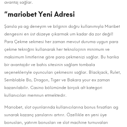
avantaj sağlar.
“mariobet Yeni Adresi
Şansla ya ag deneyim ve bilginin doğru kullanımıyla Maribet
dengesini en üst düzeye çıkarmak um kadar da zor değil!
Para Çekme sekmesi her zaman mevcut duruma uygun para
çekme tekniğini kullanarak her teknolojinin minimum ve
maksimum limitlerine göre para çekmenizi sağlar. Bu harika
bir avantajdır ve bahis sitesinin sağlam tombala
seçenekleriyle oyuncuları çekmesini sağlar. Blackjack, Rulet,
Semblable Bo, Dragon, Tiger ve Bakara your ex zaman
kazanılabilir. Casino bölümünde birçok alt kategori
kullanıcıları memnun etmektedir.
Mariobet, slot oyunlarında kullanıcılarına bonus fırsatları ag
sunarak kazanç şanslarını artırır. Özellikle en yeni üye
bonusları, yatırım bonusları ve slot machine turnuvaları