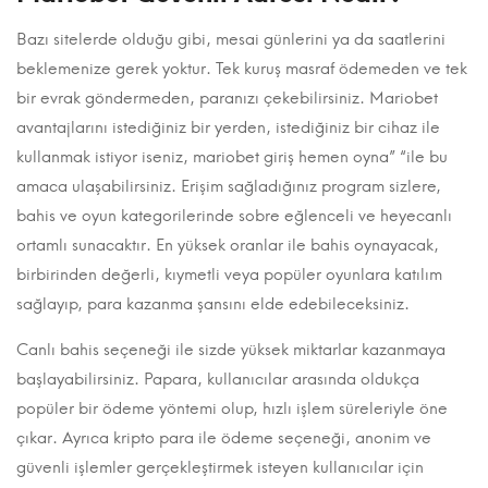
Bazı sitelerde olduğu gibi, mesai günlerini ya da saatlerini
beklemenize gerek yoktur. Tek kuruş masraf ödemeden ve tek
bir evrak göndermeden, paranızı çekebilirsiniz. Mariobet
avantajlarını istediğiniz bir yerden, istediğiniz bir cihaz ile
kullanmak istiyor iseniz, mariobet giriş hemen oyna” “ile bu
amaca ulaşabilirsiniz. Erişim sağladığınız program sizlere,
bahis ve oyun kategorilerinde sobre eğlenceli ve heyecanlı
ortamlı sunacaktır. En yüksek oranlar ile bahis oynayacak,
birbirinden değerli, kıymetli veya popüler oyunlara katılım
sağlayıp, para kazanma şansını elde edebileceksiniz.
Canlı bahis seçeneği ile sizde yüksek miktarlar kazanmaya
başlayabilirsiniz. Papara, kullanıcılar arasında oldukça
popüler bir ödeme yöntemi olup, hızlı işlem süreleriyle öne
çıkar. Ayrıca kripto para ile ödeme seçeneği, anonim ve
güvenli işlemler gerçekleştirmek isteyen kullanıcılar için