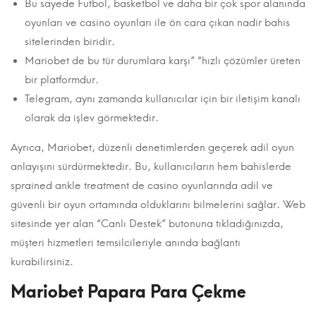
Bu sayede Futbol, basketbol ve daha bir çok spor alanında
oyunları ve casino oyunları ile ön cara çıkan nadir bahis
sitelerinden biridir.
Mariobet de bu tür durumlara karşı” “hızlı çözümler üreten
bir platformdur.
Telegram, aynı zamanda kullanıcılar için bir iletişim kanalı
olarak da işlev görmektedir.
Ayrıca, Mariobet, düzenli denetimlerden geçerek adil oyun
anlayışını sürdürmektedir. Bu, kullanıcıların hem bahislerde
sprained ankle treatment de casino oyunlarında adil ve
güvenli bir oyun ortamında olduklarını bilmelerini sağlar. Web
sitesinde yer alan “Canlı Destek” butonuna tıkladığınızda,
müşteri hizmetleri temsilcileriyle anında bağlantı
kurabilirsiniz.
Mariobet Papara Para Çekme