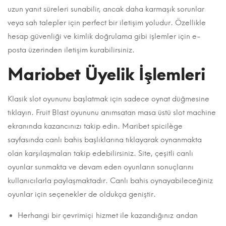
uzun yanıt süreleri sunabilir, ancak daha karmaşık sorunlar
veya sah talepler için perfect bir iletişim yoludur. Özellikle
hesap güvenliği ve kimlik doğrulama gibi işlemler için e-
posta üzerinden iletişim kurabilirsiniz.
Mariobet Üyelik İşlemleri
Klasik slot oyununu başlatmak için sadece oynat düğmesine
tıklayın. Fruit Blast oyununu anımsatan masa üstü slot machine
ekranında kazancınızı takip edin. Maribet spicilège
sayfasında canlı bahis başlıklarına tıklayarak oynanmakta
olan karşılaşmaları takip edebilirsiniz. Site, çeşitli canlı
oyunlar sunmakta ve devam eden oyunların sonuçlarını
kullanıcılarla paylaşmaktadır. Canlı bahis oynayabileceğiniz
oyunlar için seçenekler de oldukça geniştir.
Herhangi bir çevrimiçi hizmet ile kazandığınız andan