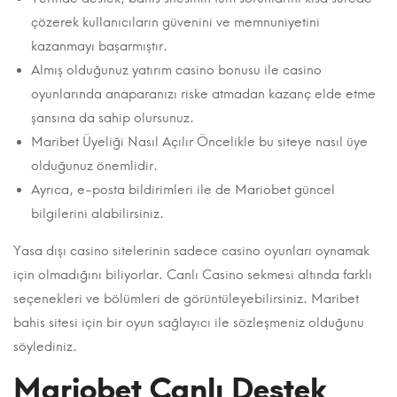
çözerek kullanıcıların güvenini ve memnuniyetini
kazanmayı başarmıştır.
Almış olduğunuz yatırım casino bonusu ile casino
oyunlarında anaparanızı riske atmadan kazanç elde etme
şansına da sahip olursunuz.
Maribet Üyeliği Nasıl Açılır Öncelikle bu siteye nasıl üye
olduğunuz önemlidir.
Ayrıca, e-posta bildirimleri ile de Mariobet güncel
bilgilerini alabilirsiniz.
Yasa dışı casino sitelerinin sadece casino oyunları oynamak
için olmadığını biliyorlar. Canlı Casino sekmesi altında farklı
seçenekleri ve bölümleri de görüntüleyebilirsiniz. Maribet
bahis sitesi için bir oyun sağlayıcı ile sözleşmeniz olduğunu
söylediniz.
Mariobet Canlı Destek