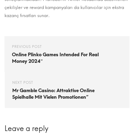
çekilişler ve reward kampanyaları da kullanıcılar için ekstra
kazanç fırsatları sunar.
PREVIOUS POST
Online Plinko Games Intended For Real
Money 2024″
NEXT POST
Mr Gamble Casino: Attraktive Online
Spielhalle Mit Vielen Promotionen”
Leave a reply