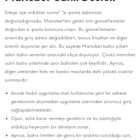
Siteye üye olduktan sonra” “e-posta adresinizi
doğruladığınızda, Mariobet’ten gelen tüm güncellemeler
doğrudan e-posta kutunuza ulaşır. Bu güncellemeler
arasında giriş adresi değişiklikleri, bonus fırsatları ve diğer
önemli duyurular yer alır. Bu sayede Mariobet bahis şirketi
adını bahis severler arasında sıkça duyuluyor. Çünkü mariobet
canlı bahis şirketinde spor bahisleri çok keyiflidir. Ayrıca,
diğer sitelerden farkı en banko maçlarda dahi yüksek oranlar
sunmasıdır.
Ancak mobil uygulama olan kullanıcılar yeni bir adrese
gereksinimi duymadan uygulama üzerinden sorunsuz giriş
sağlayabilmektedir.
Oyun, anlık karar vermeyi gerektirir ve bu özelliğiyle
oldukça heyecanlı bir deneyim sunar.
Ayrıca, bahis limitleri de geniş bir aralıkta sunulduğu için,