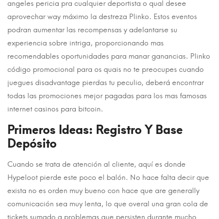
angeles pericia pra cualquier deportista o qual desee
aprovechar way máximo la destreza Plinko. Estos eventos
podran aumentar las recompensas y adelantarse su
experiencia sobre intriga, proporcionando mas
recomendables oportunidades para manar ganancias. Plinko
código promocional para os quais no te preocupes cuando
juegues disadvantage pierdas tu peculio, deberá encontrar
todas las promociones mejor pagadas para los mas famosas
internet casinos para bitcoin.
Primeros Ideas: Registro Y Base
Depósito
Cuando se trata de atención al cliente, aquí es donde
Hypeloot pierde este poco el balón. No hace falta decir que
exista no es orden muy bueno con hace que are generally
comunicación sea muy lenta, lo que overal una gran cola de
tickets sumado a problemas que persisten durante mucho