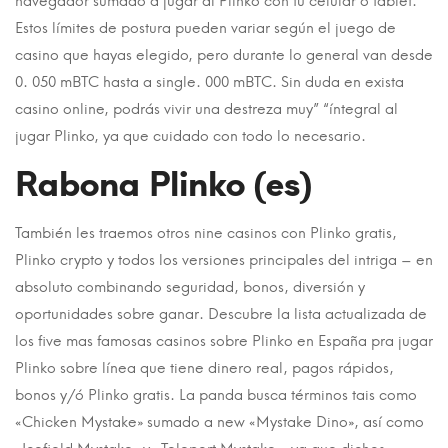
navegador sumado a jugar al Plinko con tu celular o tablet.
Estos límites de postura pueden variar según el juego de
casino que hayas elegido, pero durante lo general van desde
0. 050 mBTC hasta a single. 000 mBTC. Sin duda en exista
casino online, podrás vivir una destreza muy” “íntegral al
jugar Plinko, ya que cuidado con todo lo necesario.
Rabona Plinko (es)
También les traemos otros nine casinos con Plinko gratis,
Plinko crypto y todos los versiones principales del intriga – en
absoluto combinando seguridad, bonos, diversión y
oportunidades sobre ganar. Descubre la lista actualizada de
los five mas famosas casinos sobre Plinko en España pra jugar
Plinko sobre línea que tiene dinero real, pagos rápidos,
bonos y/ó Plinko gratis. La panda busca términos tais como
«Chicken Mystake» sumado a new «Mystake Dino», así como