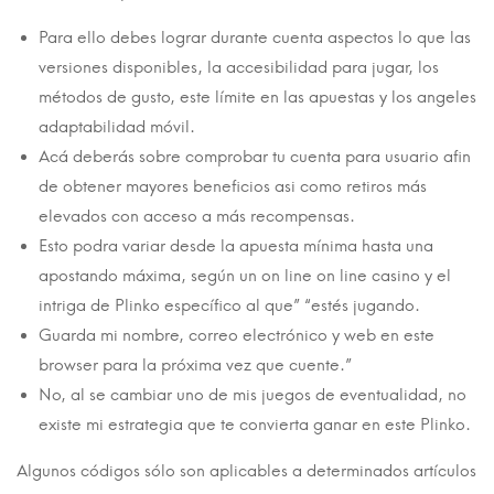
Para ello debes lograr durante cuenta aspectos lo que las
versiones disponibles, la accesibilidad para jugar, los
métodos de gusto, este límite en las apuestas y los angeles
adaptabilidad móvil.
Acá deberás sobre comprobar tu cuenta para usuario afin
de obtener mayores beneficios asi como retiros más
elevados con acceso a más recompensas.
Esto podra variar desde la apuesta mínima hasta una
apostando máxima, según un on line on line casino y el
intriga de Plinko específico al que” “estés jugando.
Guarda mi nombre, correo electrónico y web en este
browser para la próxima vez que cuente.”
No, al se cambiar uno de mis juegos de eventualidad, no
existe mi estrategia que te convierta ganar en este Plinko.
Algunos códigos sólo son aplicables a determinados artículos