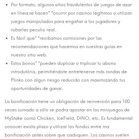
Por formato, algunos sitios fraudulentos de juegos de azar
en línea se hacen” “ocurrir por casinos legítimos o utilizan
juegos manipulados para engañar a los jugadores y
robarles peculio real.
Es fácil que” “recibamos comisiones por las
recomendaciones que hacemos en nuestras guías en
nuestro sitio web.
Estos bonos” “pueden duplicar o triplicar tu abono
introdutória, permitiéndote entretenerse más rondas de
Plinko con algun riesgo reducido con maximizando tus
oportunidades de ganar.
La bonificación tiene un obligación de reinversión para 100
veces sumado a sólo se podra apostar en los minijuegos de
MyStake como Chicken, IceField, DINO, etc. Es fundamental
conocer exista plazo y utilizar los fondos entre ma
bonificación antes sobre que caduquen. Los casinos suelen