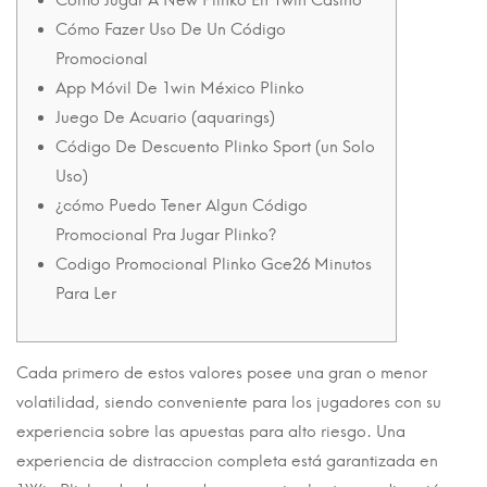
Cómo Jugar A New Plinko En 1win Casino
Cómo Fazer Uso De Un Código
Promocional
App Móvil De 1win México Plinko
Juego De Acuario (aquarings)
Código De Descuento Plinko Sport (un Solo
Uso)
¿cómo Puedo Tener Algun Código
Promocional Pra Jugar Plinko?
Codigo Promocional Plinko Gce26 Minutos
Para Ler
Cada primero de estos valores posee una gran o menor
volatilidad, siendo conveniente para los jugadores con su
experiencia sobre las apuestas para alto riesgo. Una
experiencia de distraccion completa está garantizada en