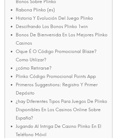
Bonos Sobre Plinko
Rabona Plinko (es)
Historia Y Evolución Del Juego Plinko
Descifrando Los Bonos Plinko 1win
Bonos De Bienvenida En Los Mejores Plinko
Casinos
Oque É O Código Promocional Blaze?
Como Utilizar?
¿cómo Retirarse?
Plinko Código Promocional Points App
Primeros Suggestions: Registro Y Primer
Depósito
¿hay Diferentes Tipos Para Juegos De Plinko
Disponibles En Los Casinos Online Sobre
España?
Jugando Al Intriga De Casino Plinko En El
Teléfono Móvil