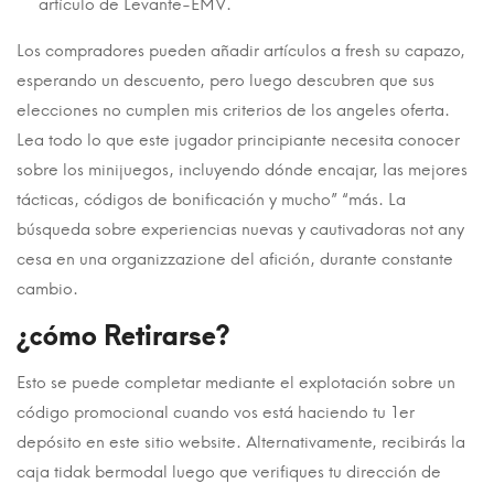
artículo de Levante-EMV.
Los compradores pueden añadir artículos a fresh su capazo,
esperando un descuento, pero luego descubren que sus
elecciones no cumplen mis criterios de los angeles oferta.
Lea todo lo que este jugador principiante necesita conocer
sobre los minijuegos, incluyendo dónde encajar, las mejores
tácticas, códigos de bonificación y mucho” “más. La
búsqueda sobre experiencias nuevas y cautivadoras not any
cesa en una organizzazione del afición, durante constante
cambio.
¿cómo Retirarse?
Esto se puede completar mediante el explotación sobre un
código promocional cuando vos está haciendo tu 1er
depósito en este sitio website. Alternativamente, recibirás la
caja tidak bermodal luego que verifiques tu dirección de