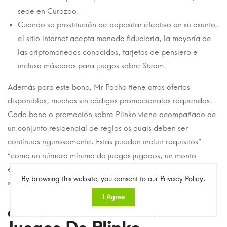
sede en Curazao.
Cuando se prostitución de depositar efectivo en su asunto,
el sitio internet acepta moneda fiduciaria, la mayoría de
las criptomonedas conocidos, tarjetas de pensiero e
incluso máscaras para juegos sobre Steam.
Además para este bono, Mr Pacho tiene otras ofertas
disponibles, muchas sin códigos promocionales requeridos.
Cada bono o promoción sobre Plinko viene acompañado de
un conjunto residencial de reglas os quais deben ser
contínuas rigurosamente. Estas pueden incluir requisitos”
“como un número mínimo de juegos jugados, un monto
específico que debe se tornar apostado, o restricciones
By browsing this website, you consent to our Privacy Policy.
sobre los juegos en los os quais se puede servirse el bono.
I Agree
¿hay Diferentes Tipos De