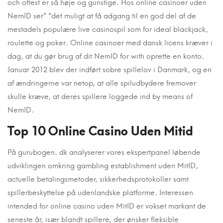
och oftest er så høje og gunstige. Hos online casinoer uden
NemID ser” “det muligt at få adgang til en god del af de
mestadels populære live casinospil som for ideal blackjack,
roulette og poker. Online casinoer med dansk licens kræver i
dag, at du gør brug af dit NemID for with oprette en konto.
Januar 2012 blev der indført sobre spillelov i Danmark, og en
af ændringerne var netop, at alle spiludbydere fremover
skulle kræve, at deres spillere loggede ind by means of
NemID.
Top 10 Online Casino Uden Mitid
På gurubogen. dk analyserer vores ekspertpanel løbende
udviklingen omkring gambling establishment uden MitID,
actuelle betalingsmetoder, sikkerhedsprotokoller samt
spillerbeskyttelse på udenlandske platforme. Interessen
intended for online casino uden MitID er vokset markant de
seneste år, især blandt spillere, der ønsker fleksible