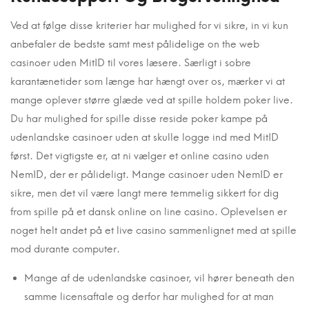
Ved at følge disse kriterier har mulighed for vi sikre, in vi kun
anbefaler de bedste samt mest pålidelige on the web
casinoer uden MitID til vores læsere. Særligt i sobre
karantænetider som længe har hængt over os, mærker vi at
mange oplever større glæde ved at spille holdem poker live.
Du har mulighed for spille disse reside poker kampe på
udenlandske casinoer uden at skulle logge ind med MitID
først. Det vigtigste er, at ni vælger et online casino uden
NemID, der er pålideligt. Mange casinoer uden NemID er
sikre, men det vil være langt mere temmelig sikkert for dig
from spille på et dansk online on line casino. Oplevelsen er
noget helt andet på et live casino sammenlignet med at spille
mod durante computer.
Mange af de udenlandske casinoer, vil hører beneath den
samme licensaftale og derfor har mulighed for at man