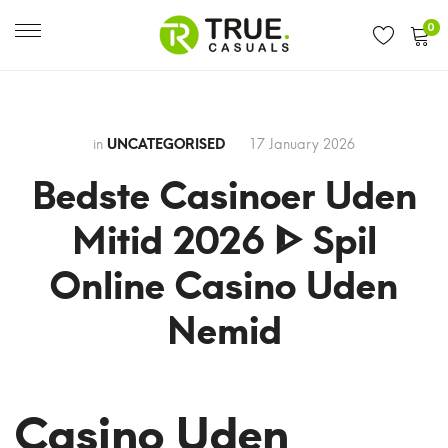
0
in
UNCATEGORISED
17 January 2026
Bedste Casinoer Uden
Mitid 2026 ᐈ Spil
Online Casino Uden
Nemid
Bedste
Casino Uden