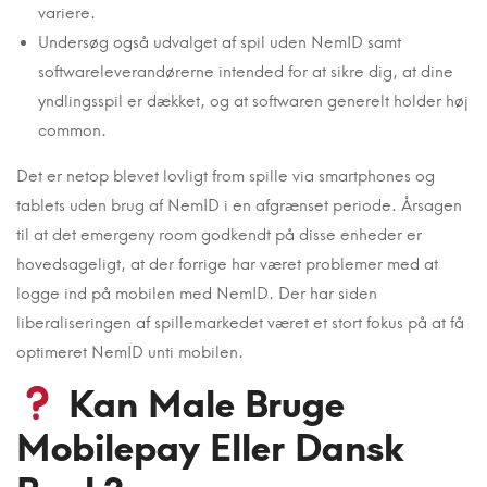
variere.
Undersøg også udvalget af spil uden NemID samt
softwareleverandørerne intended for at sikre dig, at dine
yndlingsspil er dækket, og at softwaren generelt holder høj
common.
Det er netop blevet lovligt from spille via smartphones og
tablets uden brug af NemID i en afgrænset periode. Årsagen
til at det emergeny room godkendt på disse enheder er
hovedsageligt, at der forrige har været problemer med at
logge ind på mobilen med NemID. Der har siden
liberaliseringen af spillemarkedet været et stort fokus på at få
optimeret NemID unti mobilen.
Kan Male Bruge
Mobilepay Eller Dansk