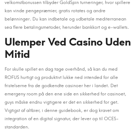
velkomstbonussen tilbyder GoldSpin turneringer, hvor spillere
kan vinde pengepræmier, gratis rotates og andre
belønninger. Du kan indbetale og udbetale mediterranean
sea flere betalingsmetoder, herunder bankkort og e-wallets.
Ulemper Ved Casino Uden
Mitid
For skulle spillet en dag tage overhånd, så kan du med
ROFUS hurtigt og produktivt lukke ned intended for alle
fristelserne fra de godkendte casinoer her i landet. Det
emergeny room på den ene side en sikkerhed for casinoet,
guys måske endnu vigtigere er det en sikkerhed for get.
Vigtigst af altbier, i denne guidebook, er dog kravet om
integration af en digital signatur, der lever op til OCES-
standarden.