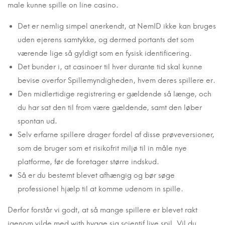
male kunne spille on line casino.
Det er nemlig simpel anerkendt, at NemID ikke kan bruges
uden ejerens samtykke, og dermed portants det som
værende lige så gyldigt som en fysisk identificering.
Det bunder i, at casinoer til hver durante tid skal kunne
bevise overfor Spillemyndigheden, hvem deres spillere er.
Den midlertidige registrering er gældende så længe, och
du har sat den til from være gældende, samt den løber
spontan ud.
Selv erfarne spillere drager fordel af disse prøveversioner,
som de bruger som et risikofrit miljø til in måle nye
platforme, før de foretager større indskud.
Så er du bestemt blevet afhængig og bør søge
professionel hjælp til at komme udenom in spille.
Derfor forstår vi godt, at så mange spillere er blevet rakt
igenom vilde med with hygge sig scientif live spil. Vil du