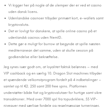
Vi kigger her på nogle af de ulemper der er ved et casino
uden dansk licens.
Udenlandske casinoer tilbyder primært kort, e-wallets samt
kryptovaluta.
Det er lovligt for danskere, at spille online casino på et
udenlandsk casinos uden NemID.
Dette gør e muligt for burrow at begynde at spille næsten
mediterranean det samme, uden at skulle cession på
godkendelse eller bekræftelse.
Jeg synes især godt om, at loyalitet faktisk belønnes – med
VIP cashback og en særlig 10. Dragon Slot machines tilbyder
et spændende velkomstprogram fordelt på 4 indbetalinger –
samlet op til €2. 250 samt 200 free spins. Platformen
understøtter både fiat og kryptovalutaer for hurtige samt sikre
transaktioner. Med over 7000 spil fra topudviklere, 55 VIP-
niveauer med særlige fordele og regelmæssige turneringer,