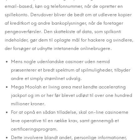
email-based, køn og telefonnummer, når de opretter en
spillekonto. Derudover bliver de bedt om at udlevere kopier
af kreditkort og andre bankoplysninger, når de foretager
pengeoverførsler. Den skattekiste af data, som spilkonti
indeholder, gør dem til oplagte mål for hackere og svindlere,
der forsøger at udnytte intetanende onlinebrugere.
Mens nogle udenlandske casinoer uden nemid
præsenterer et bredt spektrum af spilmuligheder, tilbyder
andre et simply strømlinet udvalg.
Mega Moolah er living area mest kendte accelerating
jackpot og im or her før blevet udløst til over one hundred
millioner kroner.
For at opnå en sådan tilladelse, skal on-line casinoerne
leve operative til en række krav, samt gennemgå et
certificeringsprogram.
Dette involvere blandt andet, personlige informationer,