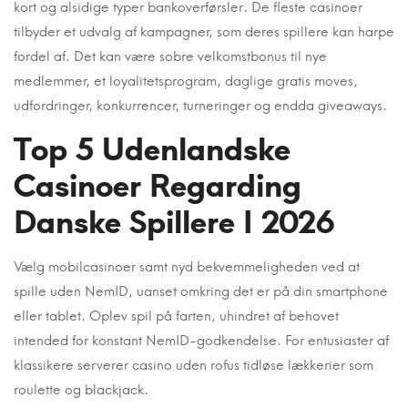
kort og alsidige typer bankoverførsler. De fleste casinoer
tilbyder et udvalg af kampagner, som deres spillere kan harpe
fordel af. Det kan være sobre velkomstbonus til nye
medlemmer, et loyalitetsprogram, daglige gratis moves,
udfordringer, konkurrencer, turneringer og endda giveaways.
Top 5 Udenlandske
Casinoer Regarding
Danske Spillere I 2026
Vælg mobilcasinoer samt nyd bekvemmeligheden ved at
spille uden NemID, uanset omkring det er på din smartphone
eller tablet. Oplev spil på farten, uhindret af behovet
intended for konstant NemID-godkendelse. For entusiaster af
klassikere serverer casino uden rofus tidløse lækkerier som
roulette og blackjack.