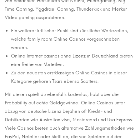
von bekannten Herstellern wie NetEnt, Microgaming, Big
Time Gaming, Yggdrasil Gaming, Thunderkick und Merkur
Video gaming ausprobieren.
Ein weiterer kritischer Punkt sind künstliche Wartezeiten,
welche family room Online Casinos vorgeschrieben
werden.
Online Internet casinos ohne Lizenz in Deutschland bieten
eine Reihe von Vorteilen.
Zu den neuesten erstklassigen Online Casinos in dieser
Kategorie gehören Tsars ebenso Scatters.
Mit diesen spielt du ebenfalls kostenlos, habt aber die
Probability auf echte Geldgewinne. Online Casinos unter
abzug von deutsche Lizenz bejahen oft Kredit- und
Debitkarten wie Australian visa, Mastercard und Usa Express.
Viele Casinos bieten auch alternative Zahlungsmethoden wie
PayPal, Neteller oder Skrill an, die von Spielern auf der