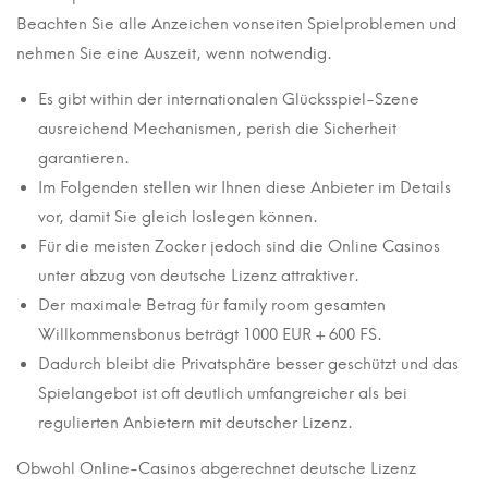
Beachten Sie alle Anzeichen vonseiten Spielproblemen und
nehmen Sie eine Auszeit, wenn notwendig.
Es gibt within der internationalen Glücksspiel-Szene
ausreichend Mechanismen, perish die Sicherheit
garantieren.
Im Folgenden stellen wir Ihnen diese Anbieter im Details
vor, damit Sie gleich loslegen können.
Für die meisten Zocker jedoch sind die Online Casinos
unter abzug von deutsche Lizenz attraktiver.
Der maximale Betrag für family room gesamten
Willkommensbonus beträgt 1000 EUR + 600 FS.
Dadurch bleibt die Privatsphäre besser geschützt und das
Spielangebot ist oft deutlich umfangreicher als bei
regulierten Anbietern mit deutscher Lizenz.
Obwohl Online-Casinos abgerechnet deutsche Lizenz