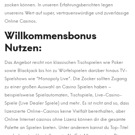
zocken können. In unseren Erfahrungsberichten legen
unsereins Wert auf super, vertrauenswürdige und zuverlässige
Online Casinos.
Willkommensbonus
Nutzen:
Das Angebot reicht von klassischen Tischspielen wie Poker
sowie Blackjack bis hin zu Würfelspielen darüber hinaus TV-
Spielshows wie “Monopoly Live”. Die Zocker sollten Zugang
zu einer großen Auswahl an Casino Spielen haben –
beispielsweise Spielautomaten, Tischspiele, Live-Casino-
Spiele (Live Dealer Spiele) und mehr. Es ist nicht and so, dass
lizenzierte Online-Casinos keine Vielfalt bereithalten, aber
Online Internet casinos ohne Lizenz können dir die gesamte
Palette an Spielen bieten. Unter anderem kannst du Top-Titel