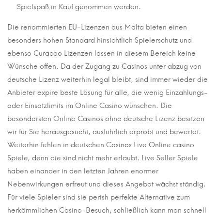
Spielspaß in Kauf genommen werden.
Die renommierten EU-Lizenzen aus Malta bieten einen
besonders hohen Standard hinsichtlich Spielerschutz und
ebenso Curacao Lizenzen lassen in diesem Bereich keine
Wünsche offen. Da der Zugang zu Casinos unter abzug von
deutsche Lizenz weiterhin legal bleibt, sind immer wieder die
Anbieter expire beste Lösung für alle, die wenig Einzahlungs-
oder Einsatzlimits im Online Casino wünschen. Die
besondersten Online Casinos ohne deutsche Lizenz besitzen
wir für Sie herausgesucht, ausführlich erprobt und bewertet.
Weiterhin fehlen in deutschen Casinos Live Online casino
Spiele, denn die sind nicht mehr erlaubt. Live Seller Spiele
haben einander in den letzten Jahren enormer
Nebenwirkungen erfreut und dieses Angebot wächst ständig.
Für viele Spieler sind sie perish perfekte Alternative zum
herkömmlichen Casino-Besuch, schließlich kann man schnell