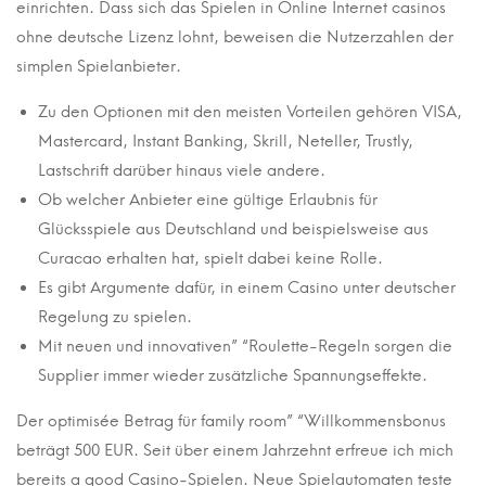
einrichten. Dass sich das Spielen in Online Internet casinos
ohne deutsche Lizenz lohnt, beweisen die Nutzerzahlen der
simplen Spielanbieter.
Zu den Optionen mit den meisten Vorteilen gehören VISA,
Mastercard, Instant Banking, Skrill, Neteller, Trustly,
Lastschrift darüber hinaus viele andere.
Ob welcher Anbieter eine gültige Erlaubnis für
Glücksspiele aus Deutschland und beispielsweise aus
Curacao erhalten hat, spielt dabei keine Rolle.
Es gibt Argumente dafür, in einem Casino unter deutscher
Regelung zu spielen.
Mit neuen und innovativen” “Roulette-Regeln sorgen die
Supplier immer wieder zusätzliche Spannungseffekte.
Der optimisée Betrag für family room” “Willkommensbonus
beträgt 500 EUR. Seit über einem Jahrzehnt erfreue ich mich
bereits a good Casino-Spielen. Neue Spielautomaten teste