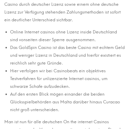
Casino durch deutscher Lizenz sowie einem ohne deutsche
Lizenz zur Verfügung stehenden Zahlungsmethoden ist sofort
ein deutlicher Unterschied sichtbar.
Online Internet casinos ohne Lizenz inside Deutschland
sind vonseiten dieser Sperre ausgenommen.
Das GoldSpin Casino ist das beste Casino mit echtem Geld
und weniger Lizenz in Deutschland und hierfür existiert es
reichlich sehr gute Gründe.
Hier verfolgen wir bei Casinobeats ein objektives
Testverfahren für unlizenzierte Internet casinos, um
schwarze Schafe aufzudecken.
Auf den ersten Blick mögen einander die beiden
Glücksspielbehörden aus Malta darüber hinaus Curacao
nicht groß unterscheiden.
Man ist nun für alle deutschen On the internet Casinos