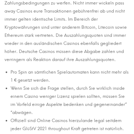
Zahlungsbedingungen zu werfen. Nicht immer wickeln pass
away Casinos eure Transaktionen gebührenfrei ab und nicht
immer gelten identische Limits. Im Bereich der
Kryptowährungen sind unter anderem Bitcoin, Litecoin sowie
Ethereum stark vertreten. Die Auszahlungsquoten sind immer
wieder in den ausländischen Casinos ebenfalls gegliedert
höher. Deutsche Casinos müssen diese Abgabe zahlen und
verringern als Reaktion darauf ihre Auszahlungsquoten.
Pro Spin an sämtlichen Spielautomaten kann nicht mehr als
1 € gesetzt werden.
Wenn Sie sich die Frage stellen, durch Sie wirklich inside
einem Casino weniger Lizenz spielen sollten, müssen Sie
im Vorfeld einige Aspekte bedenken und gegeneinander”
“abwägen.
Offiziell sind Online Casinos hierzulande legal seitdem
jeder GlüStV 2021 throughout Kraft getreten ist natürlich.