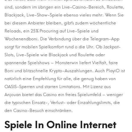
sind, sondern im übrigen ein Live-Casino-Bereich, Roulette,
Blackjack, Live-Show-Spiele ebenso vieles mehr. Wenn Sie
bei diesem Anbieter bleiben, gibt’s zudem wöchentliche
Reloads, ein 25 % Procuring auf Live-Spiele und
Wochenendboni. Die Verbindung über die Telegram-App
sorgt für mobilen Spielkomfort rund o die Uhr. Ob Jackpot-
Slots, Live-Spiele wie Blackjack und Roulette oder
spannende Spielshows – Monsterwin liefert Vielfalt, faire
Boni und blitzschnelle Krypto-Auszahlungen. Auch PlayiO ist
natürlich eine Empfehlung für alle, die genug haben von
OASIS-Sperren und starren Limitations. Mit Lizenz aus
Anjouan bietet das Casino ein freies Spielumfeld – weniger
die typischen Einsatz-, Verlust- oder Einzahlungslimits, die
den Casino-Besuch einschränken.
Spiele In Online Internet