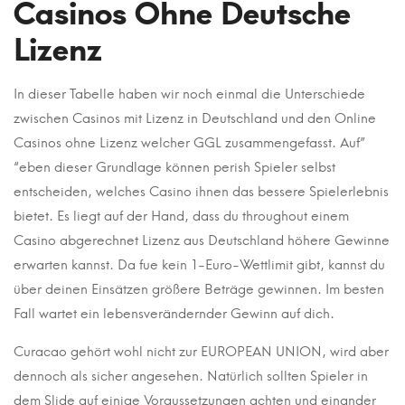
Casinos Ohne Deutsche
Lizenz
In dieser Tabelle haben wir noch einmal die Unterschiede
zwischen Casinos mit Lizenz in Deutschland und den Online
Casinos ohne Lizenz welcher GGL zusammengefasst. Auf”
“eben dieser Grundlage können perish Spieler selbst
entscheiden, welches Casino ihnen das bessere Spielerlebnis
bietet. Es liegt auf der Hand, dass du throughout einem
Casino abgerechnet Lizenz aus Deutschland höhere Gewinne
erwarten kannst. Da fue kein 1-Euro-Wettlimit gibt, kannst du
über deinen Einsätzen größere Beträge gewinnen. Im besten
Fall wartet ein lebensverändernder Gewinn auf dich.
Curacao gehört wohl nicht zur EUROPEAN UNION, wird aber
dennoch als sicher angesehen. Natürlich sollten Spieler in
dem Slide auf einige Voraussetzungen achten und einander