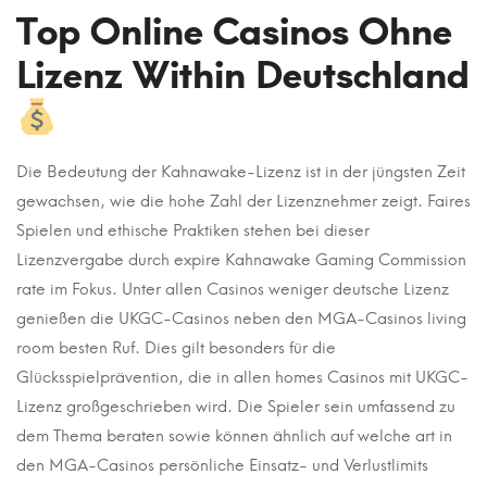
Top Online Casinos Ohne
Lizenz Within Deutschland
Die Bedeutung der Kahnawake-Lizenz ist in der jüngsten Zeit
gewachsen, wie die hohe Zahl der Lizenznehmer zeigt. Faires
Spielen und ethische Praktiken stehen bei dieser
Lizenzvergabe durch expire Kahnawake Gaming Commission
rate im Fokus. Unter allen Casinos weniger deutsche Lizenz
genießen die UKGC-Casinos neben den MGA-Casinos living
room besten Ruf. Dies gilt besonders für die
Glücksspielprävention, die in allen homes Casinos mit UKGC-
Lizenz großgeschrieben wird. Die Spieler sein umfassend zu
dem Thema beraten sowie können ähnlich auf welche art in
den MGA-Casinos persönliche Einsatz- und Verlustlimits