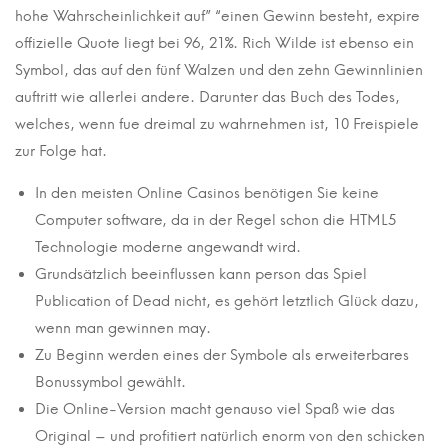
hohe Wahrscheinlichkeit auf” “einen Gewinn besteht, expire
offizielle Quote liegt bei 96, 21%. Rich Wilde ist ebenso ein
Symbol, das auf den fünf Walzen und den zehn Gewinnlinien
auftritt wie allerlei andere. Darunter das Buch des Todes,
welches, wenn fue dreimal zu wahrnehmen ist, 10 Freispiele
zur Folge hat.
In den meisten Online Casinos benötigen Sie keine
Computer software, da in der Regel schon die HTML5
Technologie moderne angewandt wird.
Grundsätzlich beeinflussen kann person das Spiel
Publication of Dead nicht, es gehört letztlich Glück dazu,
wenn man gewinnen may.
Zu Beginn werden eines der Symbole als erweiterbares
Bonussymbol gewählt.
Die Online-Version macht genauso viel Spaß wie das
Original – und profitiert natürlich enorm von den schicken