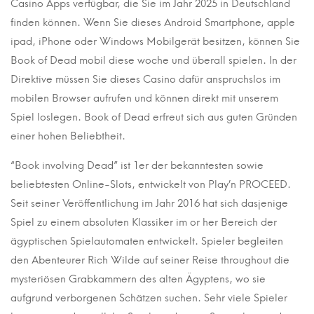
Casino Apps verfügbar, die Sie im Jahr 2025 in Deutschland
finden können. Wenn Sie dieses Android Smartphone, apple
ipad, iPhone oder Windows Mobilgerät besitzen, können Sie
Book of Dead mobil diese woche und überall spielen. In der
Direktive müssen Sie dieses Casino dafür anspruchslos im
mobilen Browser aufrufen und können direkt mit unserem
Spiel loslegen. Book of Dead erfreut sich aus guten Gründen
einer hohen Beliebtheit.
“Book involving Dead” ist 1er der bekanntesten sowie
beliebtesten Online-Slots, entwickelt von Play’n PROCEED.
Seit seiner Veröffentlichung im Jahr 2016 hat sich dasjenige
Spiel zu einem absoluten Klassiker im or her Bereich der
ägyptischen Spielautomaten entwickelt. Spieler begleiten
den Abenteurer Rich Wilde auf seiner Reise throughout die
mysteriösen Grabkammern des alten Ägyptens, wo sie
aufgrund verborgenen Schätzen suchen. Sehr viele Spieler