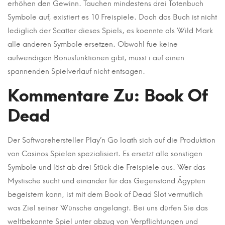
erhöhen den Gewinn. Tauchen mindestens drei Totenbuch
Symbole auf, existiert es 10 Freispiele. Doch das Buch ist nicht
lediglich der Scatter dieses Spiels, es koennte als Wild Mark
alle anderen Symbole ersetzen. Obwohl fue keine
aufwendigen Bonusfunktionen gibt, musst i auf einen
spannenden Spielverlauf nicht entsagen.
Kommentare Zu: Book Of
Dead
Der Softwarehersteller Play’n Go loath sich auf die Produktion
von Casinos Spielen spezialisiert. Es ersetzt alle sonstigen
Symbole und löst ab drei Stück die Freispiele aus. Wer das
Mystische sucht und einander für das Gegenstand Ägypten
begeistern kann, ist mit dem Book of Dead Slot vermutlich
was Ziel seiner Wünsche angelangt. Bei uns dürfen Sie das
weltbekannte Spiel unter abzug von Verpflichtungen und