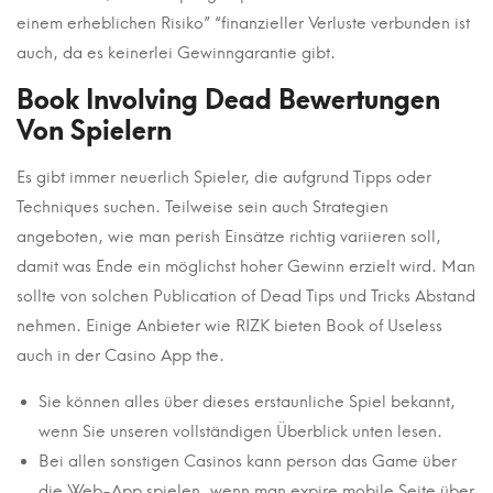
einem erheblichen Risiko” “finanzieller Verluste verbunden ist
auch, da es keinerlei Gewinngarantie gibt.
Book Involving Dead Bewertungen
Von Spielern
Es gibt immer neuerlich Spieler, die aufgrund Tipps oder
Techniques suchen. Teilweise sein auch Strategien
angeboten, wie man perish Einsätze richtig variieren soll,
damit was Ende ein möglichst hoher Gewinn erzielt wird. Man
sollte von solchen Publication of Dead Tips und Tricks Abstand
nehmen. Einige Anbieter wie RIZK bieten Book of Useless
auch in der Casino App the.
Sie können alles über dieses erstaunliche Spiel bekannt,
wenn Sie unseren vollständigen Überblick unten lesen.
Bei allen sonstigen Casinos kann person das Game über
die Web-App spielen, wenn man expire mobile Seite über