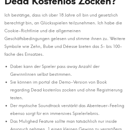
Dead Kostenlos Zocken?
Ich bestätige, dass ich über 18 Jahre oll bin und gesetzlich
berechtigt bin, an Glücksspielen teilzunehmen. Ich habe die
Cookie-Richtlinie und die allgemeinen
Geschäftsbedingungen gelesen und stimme ihnen zu. Weitere
Symbole wie Zehn, Bube und Déesse bieten das 5- bis 100-
fache des Einsatzes.
Dabei kann der Spieler pass away Anzahl der
Gewinnlinien selbst bestimmen.
Sie können im portal die Demo-Version von Book
regarding Dead kostenlos zocken und ohne Registrierung
testen.
Der mystische Soundtrack verstärkt das Abenteuer-Feeling
ebenso sorgt für ein immersives Spielerlebnis.
Das Mulighed Feature sollte man tatsächlich nur inside
Anspruch nehmen, 1 einen kleinen Gewinn zu vergrößern.