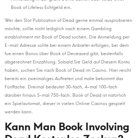
Book of Lifeless Echtgeld ein.
Wer den Slot Publication of Dead gerne einmal ausprobieren
möchte, sollte nicht lediglich nach einem Gambling
establishment mit Book of Dead suchen. Die Anmeldung per
E-mail Adresse sollte bei einem Anbieter erfolgen, bei dem
fue einen Bonus über Book of Deceased gibt, bestenfalls
abgerechnet Einzahlung. Sobald Sie Geld auf Diesem Konto
haben, suchen Sie nach Book of Dead im Casino. Hier reicht
bereits ein zweimaliges Auftreten und male bekommt das
Fünffache. Dreimal bedeutet 30-fach, 4-mal 100-fach
darüber hinaus 5-mal 750-fach. Book of Dead ist natürlich
ein Spielautomat, dieser in vielen Online Casinos gespielt
werden kann.
Kann Man Book Involving