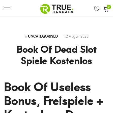
0
in
UNCATEGORISED
12 August 2025
Book Of Dead Slot
Spiele Kostenlos
Book
Book Of Useless
Of
Bonus, Freispiele +
Dead