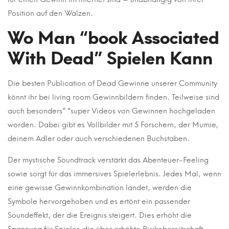
Position auf den Walzen.
Wo Man “book Associated
With Dead” Spielen Kann
Die besten Publication of Dead Gewinne unserer Community
könnt ihr bei living room Gewinnbildern finden. Teilweise sind
auch besonders” “super Videos von Gewinnen hochgeladen
worden. Dabei gibt es Vollbilder mit 5 Forschern, der Mumie,
deinem Adler oder auch verschiedenen Buchstaben.
Der mystische Soundtrack verstärkt das Abenteuer-Feeling
sowie sorgt für das immersives Spielerlebnis. Jedes Mal, wenn
eine gewisse Gewinnkombination landet, werden die
Symbole hervorgehoben und es ertönt ein passender
Soundeffekt, der die Ereignis steigert. Dies erhöht die