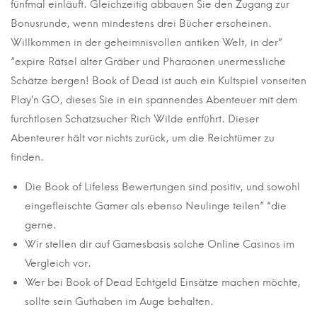
fünfmal einläuft. Gleichzeitig abbauen Sie den Zugang zur
Bonusrunde, wenn mindestens drei Bücher erscheinen.
Willkommen in der geheimnisvollen antiken Welt, in der”
“expire Rätsel alter Gräber und Pharaonen unermessliche
Schätze bergen! Book of Dead ist auch ein Kultspiel vonseiten
Play’n GO, dieses Sie in ein spannendes Abenteuer mit dem
furchtlosen Schatzsucher Rich Wilde entführt. Dieser
Abenteurer hält vor nichts zurück, um die Reichtümer zu
finden.
Die Book of Lifeless Bewertungen sind positiv, und sowohl
eingefleischte Gamer als ebenso Neulinge teilen” “die
gerne.
Wir stellen dir auf Gamesbasis solche Online Casinos im
Vergleich vor.
Wer bei Book of Dead Echtgeld Einsätze machen möchte,
sollte sein Guthaben im Auge behalten.