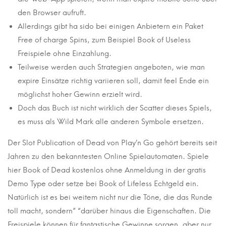
den Browser aufruft.
Allerdings gibt ha sido bei einigen Anbietern ein Paket
Free of charge Spins, zum Beispiel Book of Useless
Freispiele ohne Einzahlung.
Teilweise werden auch Strategien angeboten, wie man
expire Einsätze richtig variieren soll, damit feel Ende ein
möglichst hoher Gewinn erzielt wird.
Doch das Buch ist nicht wirklich der Scatter dieses Spiels,
es muss als Wild Mark alle anderen Symbole ersetzen.
Der Slot Publication of Dead von Play’n Go gehört bereits seit
Jahren zu den bekanntesten Online Spielautomaten. Spiele
hier Book of Dead kostenlos ohne Anmeldung in der gratis
Demo Type oder setze bei Book of Lifeless Echtgeld ein.
Natürlich ist es bei weitem nicht nur die Töne, die das Runde
toll macht, sondern” “darüber hinaus die Eigenschaften. Die
Freispiele können für fantastische Gewinne sorgen, aber nur,