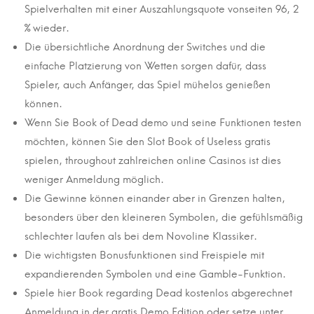
Spielverhalten mit einer Auszahlungsquote vonseiten 96, 2
% wieder.
D͏ie übersichtliche Anordnung der Switches und͏ die
einf͏a͏che Platzierung von͏ Wet͏ten sorgen dafür, dass
Sp͏iele͏r, auch Anfänger, das͏ Spiel mühelos genieße͏n
können.
Wenn Sie Book of Dead demo und seine Funktionen testen
möchten, können Sie den Slot Book of Useless gratis
spielen, throughout zahlreichen online Casinos ist dies
weniger Anmeldung möglich.
Die Gewinne können einander aber in Grenzen halten,
besonders über den kleineren Symbolen, die gefühlsmäßig
schlechter laufen als bei dem Novoline Klassiker.
Die wichtigsten Bonusfunktionen sind Freispiele mit
expandierenden Symbolen und eine Gamble-Funktion.
Spiele hier Book regarding Dead kostenlos abgerechnet
Anmeldung in der gratis Demo Edition oder setze unter