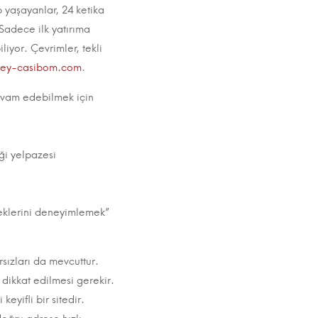
p yaşayanlar, 24 ketika
 Sadece ilk yatırıma
iyor. Çevrimler, tekli
key-casibom.com
.
evam edebilmek için
ği yelpazesi
…
neklerini deneyimlemek”
rsızları da mevcuttur.
dikkat edilmesi gerekir.
eyifli bir sitedir.