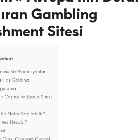
ıran Gambling
shment Sitesi
ontent
nusu Ve Promosyonlar
 Hoş Geldiniz!
ygulama
lir Casino Ve Bonus Sitesi
e Neler Yapılabilir?
tter Hesabı?
esi
 Giriş, Casibom Güncel