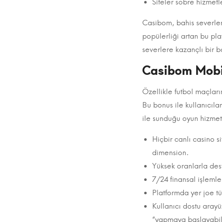
Siteler sobre hizmetl
Casibom, bahis severleri
popülerliği artan bu pla
severlere kazançlı bir b
Casibom Mobi
Özellikle futbol maçları
Bu bonus ile kullanıcılar
ile sunduğu oyun hizmetl
Hiçbir canlı casino 
dimension.
Yüksek oranlarla dest
7/24 finansal işlemle
Platformda yer joe tü
Kullanıcı dostu arayü
“yapmaya başlayabili