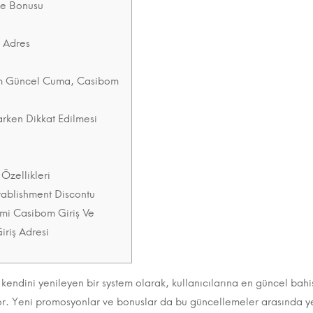
e Bonusu
 Adres
m Güncel Cuma, Casibom
rken Dikkat Edilmesi
Özellikleri
tablishment Discontu
mi Casibom Giriş Ve
riş Adresi
kendini yenileyen bir system olarak, kullanıcılarına en güncel bahi
or. Yeni promosyonlar ve bonuslar da bu güncellemeler arasında yer