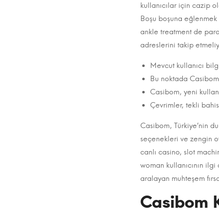
kullanıcılar için cazip 
Boşu boşuna eğlenmek 
ankle treatment de para
adreslerini takip etmeliy
Mevcut kullanıcı bilg
Bu noktada Casibom, 
Casibom, yeni kullan
Çevrimler, tekli bah
Casibom, Türkiye’nin dur
seçenekleri ve zengin oy
canlı casino, slot machi
woman kullanıcının ilgi
aralayan muhteşem fırsa
Casibom K