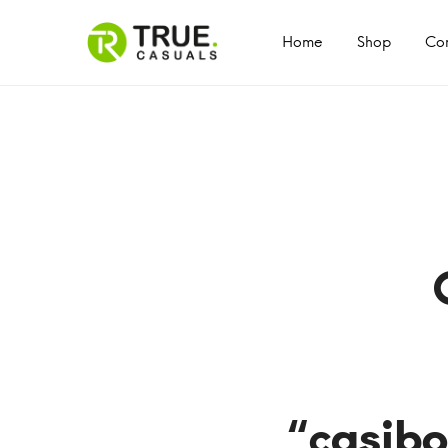
Primary
Menu
Home
Shop
Con
Casibom
“casibo