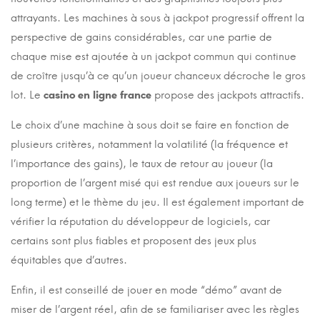
attrayants. Les machines à sous à jackpot progressif offrent la
perspective de gains considérables, car une partie de
chaque mise est ajoutée à un jackpot commun qui continue
de croître jusqu’à ce qu’un joueur chanceux décroche le gros
lot. Le
casino en ligne france
propose des jackpots attractifs.
Le choix d’une machine à sous doit se faire en fonction de
plusieurs critères, notamment la volatilité (la fréquence et
l’importance des gains), le taux de retour au joueur (la
proportion de l’argent misé qui est rendue aux joueurs sur le
long terme) et le thème du jeu. Il est également important de
vérifier la réputation du développeur de logiciels, car
certains sont plus fiables et proposent des jeux plus
équitables que d’autres.
Enfin, il est conseillé de jouer en mode “démo” avant de
miser de l’argent réel, afin de se familiariser avec les règles