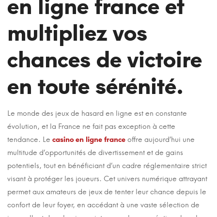
en ligne france et
Uncategorised
multipliez vos
chances de victoire
en toute sérénité.
Le monde des jeux de hasard en ligne est en constante
évolution, et la France ne fait pas exception à cette
tendance. Le
casino en ligne france
offre aujourd’hui une
multitude d’opportunités de divertissement et de gains
potentiels, tout en bénéficiant d’un cadre réglementaire strict
visant à protéger les joueurs. Cet univers numérique attrayant
permet aux amateurs de jeux de tenter leur chance depuis le
confort de leur foyer, en accédant à une vaste sélection de