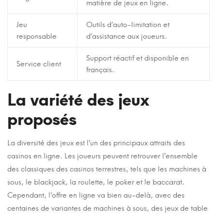
matière de jeux en ligne.
Jeu
Outils d’auto-limitation et
responsable
d’assistance aux joueurs.
Support réactif et disponible en
Service client
français.
La variété des jeux
proposés
La diversité des jeux est l’un des principaux attraits des
casinos en ligne. Les joueurs peuvent retrouver l’ensemble
des classiques des casinos terrestres, tels que les machines à
sous, le blackjack, la roulette, le poker et le baccarat.
Cependant, l’offre en ligne va bien au-delà, avec des
centaines de variantes de machines à sous, des jeux de table