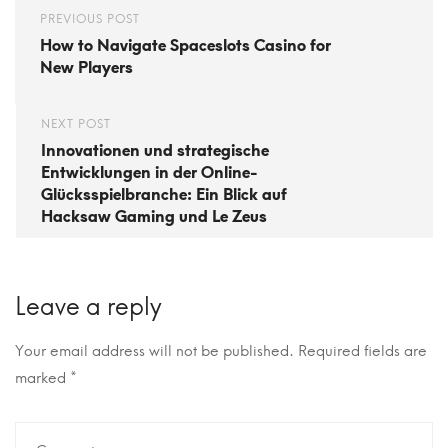
PREVIOUS POST
How to Navigate Spaceslots Casino for
New Players
NEXT POST
Innovationen und strategische
Entwicklungen in der Online-
Glücksspielbranche: Ein Blick auf
Hacksaw Gaming und Le Zeus
Leave a reply
Your email address will not be published.
Required fields are
marked
*