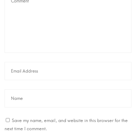
Save my name, email, and website in this browser for the
next time I comment.