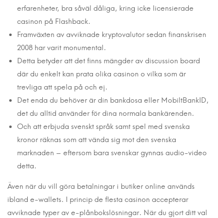
erfarenheter, bra såväl dåliga, kring icke licensierade
casinon på Flashback.
Framväxten av avviknade kryptovalutor sedan finanskrisen
2008 har varit monumental.
Detta betyder att det finns mängder av discussion board
där du enkelt kan prata olika casinon o vilka som är
trevliga att spela på och ej.
Det enda du behöver är din bankdosa eller MobiltBankID,
det du alltid använder för dina normala bankärenden.
Och att erbjuda svenskt språk samt spel med svenska
kronor räknas som att vända sig mot den svenska
marknaden – eftersom bara svenskar gynnas audio-video
detta.
Även när du vill göra betalningar i butiker online används
ibland e-wallets. I princip de flesta casinon accepterar
avviknade typer av e-plånbokslösningar. När du gjort ditt val