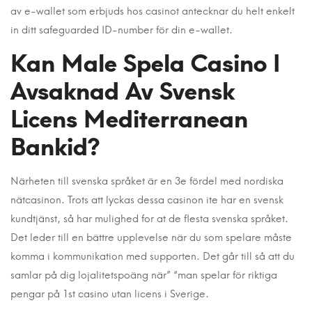
av e-wallet som erbjuds hos casinot antecknar du helt enkelt
in ditt safeguarded ID-number för din e-wallet.
Kan Male Spela Casino I
Avsaknad Av Svensk
Licens Mediterranean
Bankid?
Närheten till svenska språket är en 3e fördel med nordiska
nätcasinon. Trots att lyckas dessa casinon ite har en svensk
kundtjänst, så har mulighed for at de flesta svenska språket.
Det leder till en bättre upplevelse när du som spelare måste
komma i kommunikation med supporten. Det går till så att du
samlar på dig lojalitetspoäng när” “man spelar för riktiga
pengar på 1st casino utan licens i Sverige.