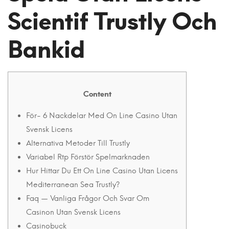
Utan
Scientif Trustly Och
Svensk
Bankid
Licens
&
Utländska
Content
On
För- 6 Nackdelar Med On Line Casino Utan
Line
Svensk Licens
Alternativa Metoder Till Trustly
Casino
Variabel Rtp Förstör Spelmarknaden
Lista
Hur Hittar Du Ett On Line Casino Utan Licens
Mediterranean Sea Trustly?
För
Faq — Vanliga Frågor Och Svar Om
2024
Casinon Utan Svensk Licens
Casinobuck