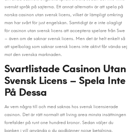
svenskt språk på sajterna. Ett annat alternativ är att spela på
norska casinon utan svensk licens, vilket är lämpligt omkring
man har svårt för just engelskan. Samtidigt är e inte olagligt
för casinon utan svensk licens att acceptera spelare från Swe
– även om de saknar svensk licens. Men det är helt enkelt så
att spelbolag som saknar svensk licens inte aktivt får vända sej
mot den svenska marknaden.
Svartlistade Casinon Utan
Svensk Licens – Spela Inte
På Dessa
Av vem några till och med saknas hos svensk licensierade
casinon. Det är rätt normalt att living area minsta insättningen
forefalder på runt one hundred kronor. Sedan väljer du
banken i vill använda o du godkänner noise betalning.