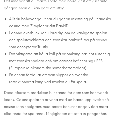
Det innebär att du måste spela med noise vinst ett visst antal
gånger innan du kan göra ett uttag.
Allt du behöver ge ut när du gör en insättning på utländska
casino med Zimpler är ditt BankID.
I denna överblick kan i lära dig om de vanligaste spelen
och spelutvecklarna och svenskar brukar filma på casino
som accepterar Trustly.
Det viktigaste att hålla koll på är omkring casinot riktar sig
mot svenska spelare och om casinot befinner sig i EES
(Europeiska ekonomiska samarbetsområdet).
En annan fördel är att man slipper de svenska
restriktionerna kring vad mycket du får spela.
Detta eftersom produkten blir sämre för dem som har svensk
licens. Casinospelarna är vana med en bättre upplevelse så
casino utan spelgräns med bättre bonusar är självklart mera
tilltalande för spelarna. Möjligheten att sätta in pengar hos