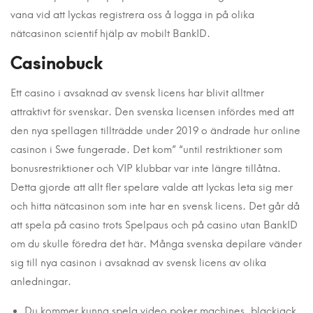
vana vid att lyckas registrera oss å logga in på olika
nätcasinon scientif hjälp av mobilt BankID.
Casinobuck
Ett casino i avsaknad av svensk licens har blivit alltmer
attraktivt för svenskar. Den svenska licensen infördes med att
den nya spellagen tillträdde under 2019 o ändrade hur online
casinon i Swe fungerade. Det kom” “until restriktioner som
bonusrestriktioner och VIP klubbar var inte längre tillåtna.
Detta gjorde att allt fler spelare valde att lyckas leta sig mer
och hitta nätcasinon som inte har en svensk licens. Det går då
att spela på casino trots Spelpaus och på casino utan BankID
om du skulle föredra det här. Många svenska depilare vänder
sig till nya casinon i avsaknad av svensk licens av olika
anledningar.
Du kommer kunna spela video poker machines, blackjack,