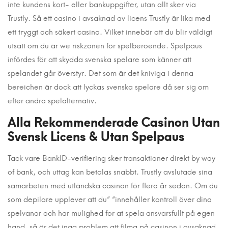
inte kundens kort- eller bankuppgifter, utan allt sker via
Trustly. Så ett casino i avsaknad av licens Trustly är lika med
ett tryggt och säkert casino. Vilket innebär att du blir väldigt
utsatt om du är we riskzonen för spelberoende. Spelpaus
infördes för att skydda svenska spelare som känner att
spelandet går överstyr. Det som är det kniviga i denna
bereichen är dock att lyckas svenska spelare då ser sig om
efter andra spelalternativ.
Alla Rekommenderade Casinon Utan
Svensk Licens & Utan Spelpaus
Tack vare BankID-verifiering sker transaktioner direkt by way
of bank, och uttag kan betalas snabbt. Trustly avslutade sina
samarbeten med utländska casinon för flera år sedan. Om du
som depilare upplever att du” “innehåller kontroll över dina
spelvanor och har mulighed for at spela ansvarsfullt på egen
hand, så är det inga problem att filma på casinon i avsaknad