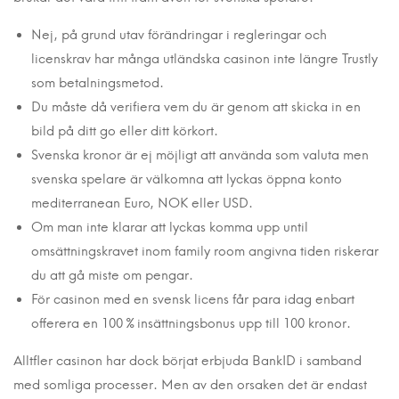
Nej, på grund utav förändringar i regleringar och
licenskrav har många utländska casinon inte längre Trustly
som betalningsmetod.
Du måste då verifiera vem du är genom att skicka in en
bild på ditt go eller ditt körkort.
Svenska kronor är ej möjligt att använda som valuta men
svenska spelare är välkomna att lyckas öppna konto
mediterranean Euro, NOK eller USD.
Om man inte klarar att lyckas komma upp until
omsättningskravet inom family room angivna tiden riskerar
du att gå miste om pengar.
För casinon med en svensk licens får para idag enbart
offerera en 100 % insättningsbonus upp till 100 kronor.
Alltfler casinon har dock börjat erbjuda BankID i samband
med somliga processer. Men av den orsaken det är endast