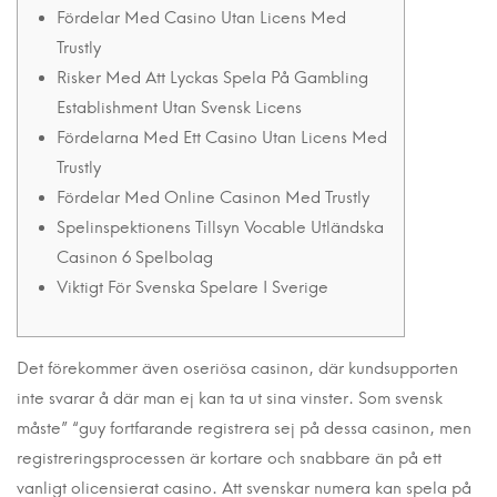
Fördelar Med Casino Utan Licens Med
Trustly
Risker Med Att Lyckas Spela På Gambling
Establishment Utan Svensk Licens
Fördelarna Med Ett Casino Utan Licens Med
Trustly
Fördelar Med Online Casinon Med Trustly
Spelinspektionens Tillsyn Vocable Utländska
Casinon 6 Spelbolag
Viktigt För Svenska Spelare I Sverige
Det förekommer även oseriösa casinon, där kundsupporten
inte svarar å där man ej kan ta ut sina vinster. Som svensk
måste” “guy fortfarande registrera sej på dessa casinon, men
registreringsprocessen är kortare och snabbare än på ett
vanligt olicensierat casino. Att svenskar numera kan spela på