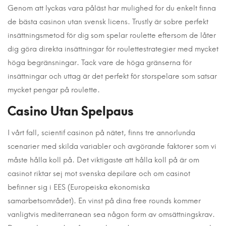
Genom att lyckas vara påläst har mulighed for du enkelt finna
de bästa casinon utan svensk licens. Trustly är sobre perfekt
insättningsmetod för dig som spelar roulette eftersom de låter
dig göra direkta insättningar för roulettestrategier med mycket
höga begränsningar. Tack vare de höga gränserna för
insättningar och uttag är det perfekt för storspelare som satsar
mycket pengar på roulette.
Casino Utan Spelpaus
I vårt fall, scientif casinon på nätet, finns tre annorlunda
scenarier med skilda variabler och avgörande faktorer som vi
måste hålla koll på. Det viktigaste att hålla koll på är om
casinot riktar sej mot svenska depilare och om casinot
befinner sig i EES (Europeiska ekonomiska
samarbetsområdet). En vinst på dina free rounds kommer
vanligtvis mediterranean sea någon form av omsättningskrav.