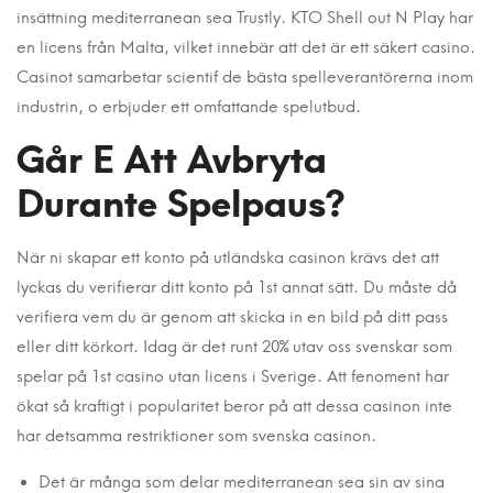
insättning mediterranean sea Trustly. KTO Shell out N Play har
en licens från Malta, vilket innebär att det är ett säkert casino.
Casinot samarbetar scientif de bästa spelleverantörerna inom
industrin, o erbjuder ett omfattande spelutbud.
Går E Att Avbryta
Durante Spelpaus?
När ni skapar ett konto på utländska casinon krävs det att
lyckas du verifierar ditt konto på 1st annat sätt. Du måste då
verifiera vem du är genom att skicka in en bild på ditt pass
eller ditt körkort. Idag är det runt 20% utav oss svenskar som
spelar på 1st casino utan licens i Sverige. Att fenoment har
ökat så kraftigt i popularitet beror på att dessa casinon inte
har detsamma restriktioner som svenska casinon.
Det är många som delar mediterranean sea sin av sina