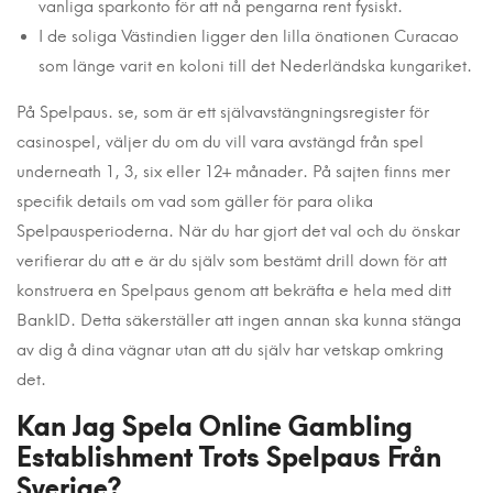
vanliga sparkonto för att nå pengarna rent fysiskt.
I de soliga Västindien ligger den lilla önationen Curacao
som länge varit en koloni till det Nederländska kungariket.
På Spelpaus. se, som är ett självavstängningsregister för
casinospel, väljer du om du vill vara avstängd från spel
underneath 1, 3, six eller 12+ månader. På sajten finns mer
specifik details om vad som gäller för para olika
Spelpausperioderna. När du har gjort det val och du önskar
verifierar du att e är du själv som bestämt drill down för att
konstruera en Spelpaus genom att bekräfta e hela med ditt
BankID. Detta säkerställer att ingen annan ska kunna stänga
av dig å dina vägnar utan att du själv har vetskap omkring
det.
Kan Jag Spela Online Gambling
Establishment Trots Spelpaus Från
Sverige?