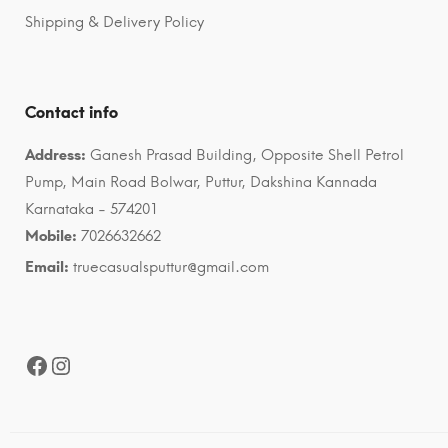
Shipping & Delivery Policy
Contact info
Address:
Ganesh Prasad Building, Opposite Shell Petrol
Pump, Main Road Bolwar, Puttur, Dakshina Kannada
Karnataka - 574201
Mobile:
7026632662
Email:
truecasualsputtur@gmail.com
Facebook
Instagram