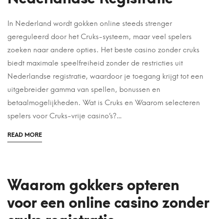
spelers
In Nederland wordt gokken online steeds strenger
De
gereguleerd door het Cruks-systeem, maar veel spelers
29
Beste
zoeken naar andere opties. Het beste casino zonder cruks
May
biedt maximale speelfreiheid zonder de restricties uit
2026
Gokkasten
Nederlandse registratie, waardoor je toegang krijgt tot een
2026-
Buiten
uitgebreider gamma van spellen, bonussen en
05-
betaalmogelijkheden. Wat is Cruks en Waarom selecteren
29T21:00:15+05:30
de
spelers voor Cruks-vrije casino’s?…
in
CRUKS:
Spellen
ABOUT
READ MORE
Gamen
AN
INTERESTING
Zonder
ARTICLE
TO
Waarom gokkers opteren
Nederlandse
READ
voor een online casino zonder
Registratie