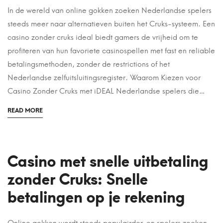
Storting
In de wereld van online gokken zoeken Nederlandse spelers
Online
steeds meer naar alternatieven buiten het Cruks-systeem. Een
Casino
casino zonder cruks ideal biedt gamers de vrijheid om te
26
profiteren van hun favoriete casinospellen met fast en reliable
May
Zonder
betalingsmethoden, zonder de restrictions of het
2026
Cruks
Nederlandse zelfuitsluitingsregister. Waarom Kiezen voor
2026-
Casino Zonder Cruks met iDEAL Nederlandse spelers die…
05-
met
26T22:00:58+05:30
ABOUT
READ MORE
iDEAL
in
AN
INTERESTING
Spellen
Betaalmogelijkheden:
ARTICLE
TO
Veilig
Casino met snelle uitbetaling
READ
en
zonder Cruks: Snelle
betalingen op je rekening
Snel
Spelen