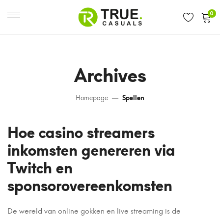
0
Archives
Homepage
Spellen
Hoe casino streamers
inkomsten genereren via
Twitch en
sponsorovereenkomsten
De wereld van online gokken en live streaming is de