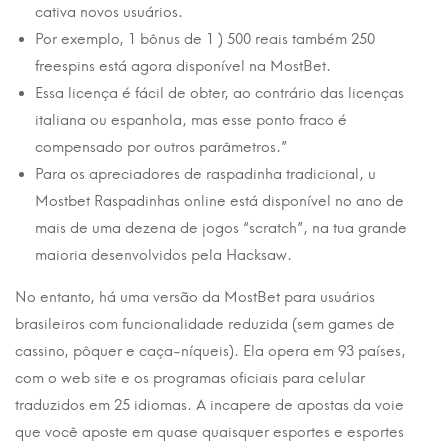
cativa novos usuários.
Por exemplo, 1 bônus de 1 ) 500 reais também 250
freespins está agora disponível na MostBet.
Essa licença é fácil de obter, ao contrário das licenças
italiana ou espanhola, mas esse ponto fraco é
compensado por outros parâmetros.”
Para os apreciadores de raspadinha tradicional, u
Mostbet Raspadinhas online está disponível no ano de
mais de uma dezena de jogos “scratch”, na tua grande
maioria desenvolvidos pela Hacksaw.
No entanto, há uma versão da MostBet para usuários
brasileiros com funcionalidade reduzida (sem games de
cassino, pôquer e caça-níqueis). Ela opera em 93 países,
com o web site e os programas oficiais para celular
traduzidos em 25 idiomas. A incapere de apostas da voie
que você aposte em quase quaisquer esportes e esportes