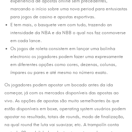
experiência de apostas online sem precedentes,
marcando o início sobre uma nova period para entusiastas
para jogos de casino e apostas esportivas.
E tem mais, o basquete vem com tudo, trazendo an
intensidade da NBA e da NBB o qual nos faz conmoverse
em cada lance.
Os jogos de roleta consistem em lançar uma bolinha
electronic os jogadores podem fazer uma expresamente
em diferentes opções como cores, dezenas, colunas,
ímpares ou pares e até mesmo no número exato.
Os jogadores podem apostar um bocado antes da ida
começar, já com os mercados disponíveis das apostas ao
vivo. As opções de apostas são muito semelhantes às que
estão disponíveis em boxe, operating system usuários podem
apostar no resultado, totais de rounds, modo de finalização,
na qual round the luta vai suavizar, etc. A trampolín conta