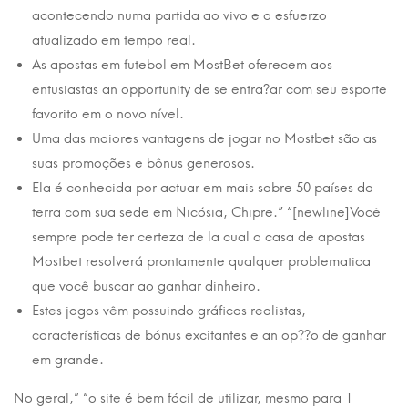
acontecendo numa partida ao vivo e o esfuerzo
atualizado em tempo real.
As apostas em futebol em MostBet oferecem aos
entusiastas an opportunity de se entra?ar com seu esporte
favorito em o novo nível.
Uma das maiores vantagens de jogar no Mostbet são as
suas promoções e bônus generosos.
Ela é conhecida por actuar em mais sobre 50 países da
terra com sua sede em Nicósia, Chipre.” “[newline]Você
sempre pode ter certeza de la cual a casa de apostas
Mostbet resolverá prontamente qualquer problematica
que você buscar ao ganhar dinheiro.
Estes jogos vêm possuindo gráficos realistas,
características de bónus excitantes e an op??o de ganhar
em grande.
No geral,” “o site é bem fácil de utilizar, mesmo para 1