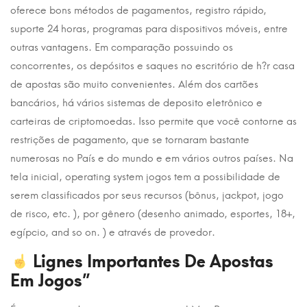
oferece bons métodos de pagamentos, registro rápido,
suporte 24 horas, programas para dispositivos móveis, entre
outras vantagens. Em comparação possuindo os
concorrentes, os depósitos e saques no escritório de h?r casa
de apostas são muito convenientes. Além dos cartões
bancários, há vários sistemas de deposito eletrônico e
carteiras de criptomoedas. Isso permite que você contorne as
restrições de pagamento, que se tornaram bastante
numerosas no País e do mundo e em vários outros países. Na
tela inicial, operating system jogos tem a possibilidade de
serem classificados por seus recursos (bônus, jackpot, jogo
de risco, etc. ), por gênero (desenho animado, esportes, 18+,
egípcio, and so on. ) e através de provedor.
Lignes Importantes De Apostas
Em Jogos”