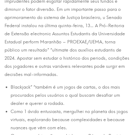
imprudentes podem esgotar rapidamente seus fundos e
diminuir o fator diversão. Em um importante passo para o
aprimoramento do sistema de Justiça brasileiro, u Senado
Federal instalou na última quinta-feira, 13… A Pró-Reitoria
de Extensão electronic Assuntos Estudantis da Universidade
Estadual perform Maranhão – PROEXAE/UEMA, torna
público um resultado” “ultimate dos auxílios estudantis de
2024. Apostar sem estudar o histórico dos periods, condições
dos jogadores e outras variáveis relevantes pode surgir em
decisões mal-informadas.
Blackjack” “também é um jogos de cartas, o dos mais
procurados pelos usuários o qual buscam desafiar um
dealer e querer a rodada.
Como 1 ávido entusiasta, mergulhei no planeta dos jogos
virtuais, explorando because complexidades e because
nuances que vêm com eles.