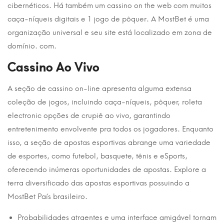
cibernéticos. Há também um cassino on the web com muitos
caça-níqueis digitais e 1 jogo de pôquer. A MostBet é uma
organização universal e seu site está localizado em zona de
domínio. com.
Cassino Ao Vivo
A seção de cassino on-line apresenta alguma extensa
coleção de jogos, incluindo caça-níqueis, pôquer, roleta
electronic opções de crupiê ao vivo, garantindo
entretenimento envolvente pra todos os jogadores. Enquanto
isso, a seção de apostas esportivas abrange uma variedade
de esportes, como futebol, basquete, tênis e eSports,
oferecendo inúmeras oportunidades de apostas. Explore a
terra diversificado das apostas esportivas possuindo a
MostBet País brasileiro.
Probabilidades atraentes e uma interface amigável tornam