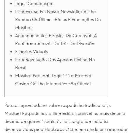
Jogos Com Jackpot
Inscreva-se Em Nossa Newsletter At The
Receba Os Últimos Bônus E Promoções Do
Mostbet!
Acompanhantes E Festas De Carnaval: A
Realidade Através De Trás Da Diversão
Esportes Virtuais
In: A Revolução Das Apostas Online No
Brasil
Mostbet Portugal ️ Login” “No Mostbet
Casino On The Internet Versão Oficial
Para os apreciadores sobre raspadinha tradicional, u
Mostbet Raspadinhas online está disponível na mais de uma
dezena de games “scratch”, na sua grande maioria
desenvolvidos pela Hacksaw. O site tem ainda um separador