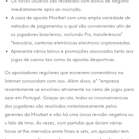
Os novos usuários são recebidos com Bônus de Registro
imediatamente após an inscrição.
A casa de aposta Mostbet com uma ampla variedade de
métodos de pagamentos o qual são convenientes afin de
os jogadores brasileiros, incluindo Pix, transferência”
“bancária, carteiras eletrônicas electronic criptomoedas.
Apresenta vários bónus e promoções associados tanto aos
jogos de casino tais como às apostas desportivas.
Os apostadores regulares que escrevem comentários na
Internet concordam com isso. Além disso, a” “empresa
recentemente se envolveu ativamente no ramo de jogos para
azar em Portugal. Graças an isto, todos os inconveniencias
dos jogadores são resolvidos instantaneamente pelos
gerentes da Mostbet e não há uma única revisão negativa ou
u fato de timo. Às vezes, com partidas que duram várias
horas at the intervalos entre finais e sets, um apostador tem