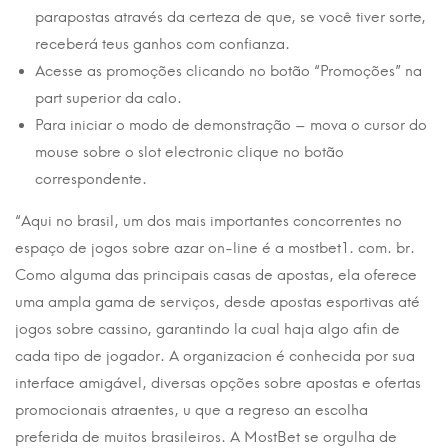
parapostas através da certeza de que, se você tiver sorte,
receberá teus ganhos com confianza.
Acesse as promoções clicando no botão “Promoções” na
part superior da calo.
Para iniciar o modo de demonstração – mova o cursor do
mouse sobre o slot electronic clique no botão
correspondente.
“Aqui no brasil, um dos mais importantes concorrentes no
espaço de jogos sobre azar on-line é a mostbet1. com. br.
Como alguma das principais casas de apostas, ela oferece
uma ampla gama de serviços, desde apostas esportivas até
jogos sobre cassino, garantindo la cual haja algo afin de
cada tipo de jogador. A organizacion é conhecida por sua
interface amigável, diversas opções sobre apostas e ofertas
promocionais atraentes, u que a regreso an escolha
preferida de muitos brasileiros. A MostBet se orgulha de