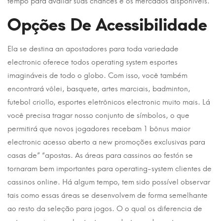
tempo para avaliar suas chances e os mercados disponíveis.
Opções De Acessibilidade
Ela se destina an apostadores para toda variedade
electronic oferece todos operating system esportes
imagináveis de todo o globo. Com isso, você também
encontrará vôlei, basquete, artes marciais, badminton,
futebol criollo, esportes eletrônicos electronic muito mais. Lá
você precisa tragar nosso conjunto de símbolos, o que
permitirá que novos jogadores recebam 1 bônus maior
electronic acesso aberto a new promoções exclusivas para
casas de” “apostas. As áreas para cassinos ao festón se
tornaram bem importantes para operating-system clientes de
cassinos online. Há algum tempo, tem sido possível observar
tais como essas áreas se desenvolvem de forma semelhante
ao resto da seleção para jogos. O o qual os diferencia de