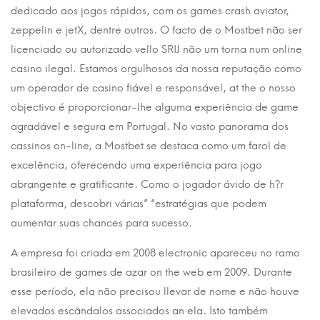
dedicado aos jogos rápidos, com os games crash aviator,
zeppelin e jetX, dentre outros. O facto de o Mostbet não ser
licenciado ou autorizado vello SRIJ não um torna num online
casino ilegal. Estamos orgulhosos da nossa reputação como
um operador de casino fiável e responsável, at the o nosso
objectivo é proporcionar-lhe alguma experiência de game
agradável e segura em Portugal. No vasto panorama dos
cassinos on-line, a Mostbet se destaca como um farol de
excelência, oferecendo uma experiência para jogo
abrangente e gratificante. Como o jogador ávido de h?r
plataforma, descobri várias” “estratégias que podem
aumentar suas chances para sucesso.
A empresa foi criada em 2008 electronic apareceu no ramo
brasileiro de games de azar on the web em 2009. Durante
esse período, ela não precisou llevar de nome e não houve
elevados escândalos associados an ela. Isto também