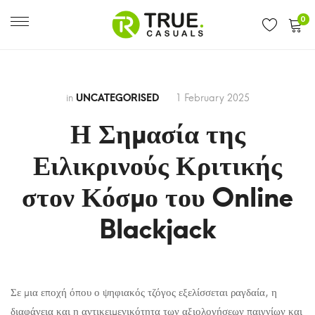
0
in
UNCATEGORISED
1 February 2025
Η Σημασία της
Ειλικρινούς Κριτικής
στον Κόσμο του Online
Blackjack
Η
Σε μια εποχή όπου ο ψηφιακός τζόγος εξελίσσεται ραγδαία, η
διαφάνεια και η αντικειμενικότητα των αξιολογήσεων παιγνίων και