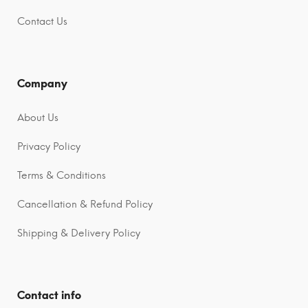
e
e
Contact Us
:
:
Company
About Us
Privacy Policy
Terms & Conditions
Cancellation & Refund Policy
Shipping & Delivery Policy
Contact info