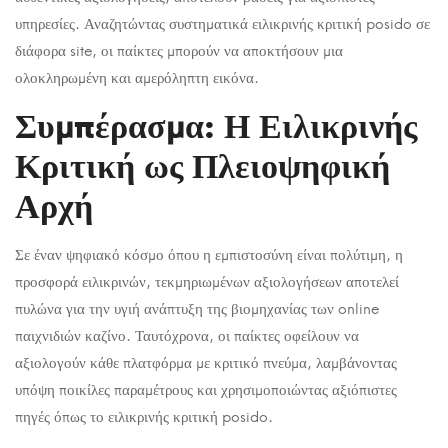
υπηρεσίες. Αναζητώντας συστηματικά ειλικρινής κριτική posido σε
διάφορα site, οι παίκτες μπορούν να αποκτήσουν μια
ολοκληρωμένη και αμερόληπτη εικόνα.
Συμπέρασμα: Η Ειλικρινής
Κριτική ως Πλειοψηφική
Αρχή
Σε έναν ψηφιακό κόσμο όπου η εμπιστοσύνη είναι πολύτιμη, η
προσφορά ειλικρινών, τεκμηριωμένων αξιολογήσεων αποτελεί
πυλώνα για την υγιή ανάπτυξη της βιομηχανίας των online
παιχνιδιών καζίνο. Ταυτόχρονα, οι παίκτες οφείλουν να
αξιολογούν κάθε πλατφόρμα με κριτικό πνεύμα, λαμβάνοντας
υπόψη ποικίλες παραμέτρους και χρησιμοποιώντας αξιόπιστες
πηγές όπως το ειλικρινής κριτική posido.