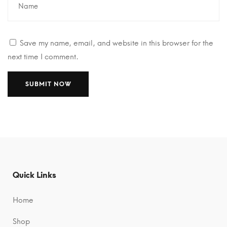
Save my name, email, and website in this browser for the
next time I comment.
A
A
l
l
t
t
e
e
r
r
n
n
Quick Links
a
a
t
t
Home
i
i
Shop
v
v