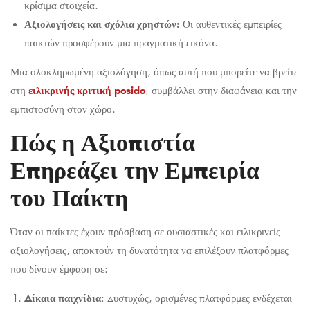
κρίσιμα στοιχεία.
Αξιολογήσεις και σχόλια χρηστών:
Οι αυθεντικές εμπειρίες
παικτών προσφέρουν μια πραγματική εικόνα.
Μια ολοκληρωμένη αξιολόγηση, όπως αυτή που μπορείτε να βρείτε
στη
ειλικρινής κριτική posido
, συμβάλλει στην διαφάνεια και την
εμπιστοσύνη στον χώρο.
Πώς η Αξιοπιστία
Επηρεάζει την Εμπειρία
του Παίκτη
Όταν οι παίκτες έχουν πρόσβαση σε ουσιαστικές και ειλικρινείς
αξιολογήσεις, αποκτούν τη δυνατότητα να επιλέξουν πλατφόρμες
που δίνουν έμφαση σε:
Δίκαια παιχνίδια
: Δυστυχώς, ορισμένες πλατφόρμες ενδέχεται