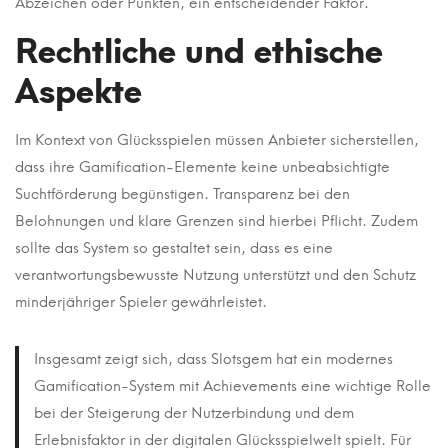
Abzeichen oder Punkten, ein entscheidender Faktor.
Rechtliche und ethische
Aspekte
Im Kontext von Glücksspielen müssen Anbieter sicherstellen,
dass ihre Gamification-Elemente keine unbeabsichtigte
Suchtförderung begünstigen. Transparenz bei den
Belohnungen und klare Grenzen sind hierbei Pflicht. Zudem
sollte das System so gestaltet sein, dass es eine
verantwortungsbewusste Nutzung unterstützt und den Schutz
minderjähriger Spieler gewährleistet.
Insgesamt zeigt sich, dass Slotsgem hat ein modernes
Gamification-System mit Achievements eine wichtige Rolle
bei der Steigerung der Nutzerbindung und dem
Erlebnisfaktor in der digitalen Glücksspielwelt spielt. Für