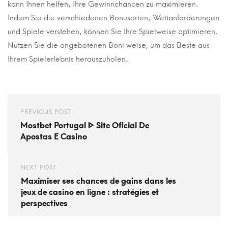
kann Ihnen helfen, Ihre Gewinnchancen zu maximieren.
Indem Sie die verschiedenen Bonusarten, Wettanforderungen
und Spiele verstehen, können Sie Ihre Spielweise optimieren.
Nutzen Sie die angebotenen Boni weise, um das Beste aus
Ihrem Spielerlebnis herauszuholen.
PREVIOUS POST
Mostbet Portugal ᐈ Site Oficial De
Apostas E Casino
NEXT POST
Maximiser ses chances de gains dans les
jeux de casino en ligne : stratégies et
perspectives