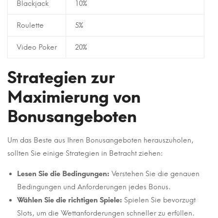
Blackjack
10%
Roulette
5%
Video Poker
20%
Strategien zur
Maximierung von
Bonusangeboten
Um das Beste aus Ihren Bonusangeboten herauszuholen,
sollten Sie einige Strategien in Betracht ziehen:
Lesen Sie die Bedingungen:
Verstehen Sie die genauen
Bedingungen und Anforderungen jedes Bonus.
Wählen Sie die richtigen Spiele:
Spielen Sie bevorzugt
Slots, um die Wettanforderungen schneller zu erfüllen.