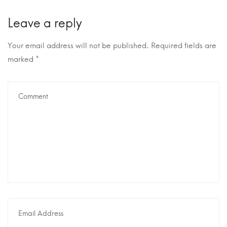
Leave a reply
Your email address will not be published.
Required fields are
marked
*