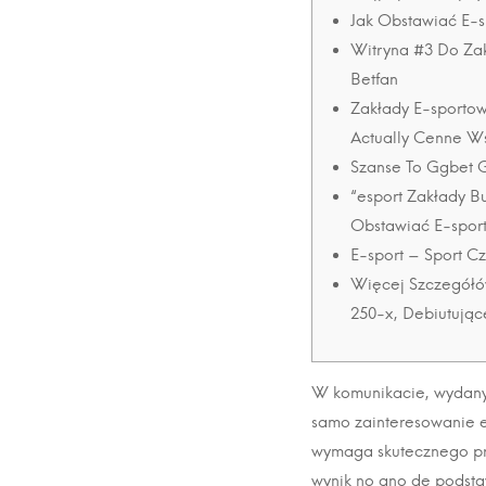
Jak Obstawiać E-s
Witryna #3 Do Za
Betfan
Zakłady E-sportow
Actually Cenne 
Szanse To Ggbet 
“esport Zakłady B
Obstawiać E-spor
E-sport – Sport C
Więcej Szczegółó
250-x, Debiutują
W komunikacie, wydanym
samo zainteresowanie 
wymaga skutecznego prz
wynik no ano de podst