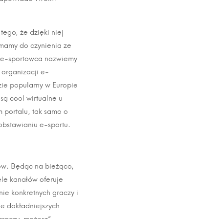
ego, że dzięki niej
mamy do czynienia ze
m e-sportowca nazwiemy
 organizacji e-
dzie popularny w Europie
są cool wirtualne u
 portalu, tak samo o
obstawianiu e-sportu.
how. Będąc na bieżąco,
ele kanałów oferuje
ie konkretnych graczy i
ie dokładniejszych