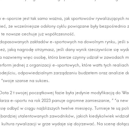
e-sporcie jest tak samo ważna, jak sportowców rywalizujących n
eć, że wcześniejsze odsłony cyklu powiązane były bezpośrednio z
t te nowsze cechuje już współczesność.
dopasowanych zakładów e-sportowych na dowolnym rynku, jeśli są
ież, jaką nagrodę otrzymasz, jeśli dany wynik rzeczywiście się wyd
nazwiemy więc osobę, która bierze czynny udział w zawodach my
erform jednej z organizacji e-sportowych, które watts tych realiach
dejściu, odpowiedzialnym zarządzaniu budżetem oraz analizie 
 “swoje szanse na sukces.
Dota 2 t swojej początkowej fazie była jedynie modyfikacją do War
rza e-sportu na rok 2023 panuje ogromne zamieszanie, ” “a new 
ię odbyć w ciągu najbliższych twelve miesięcy. Turnieje te są po
bardziej utalentowanych zawodników, jakich kiedykolwiek widział
 ​​kultura rywalizacji w grze wydaje się dojrzewać. Na scenę dołąc