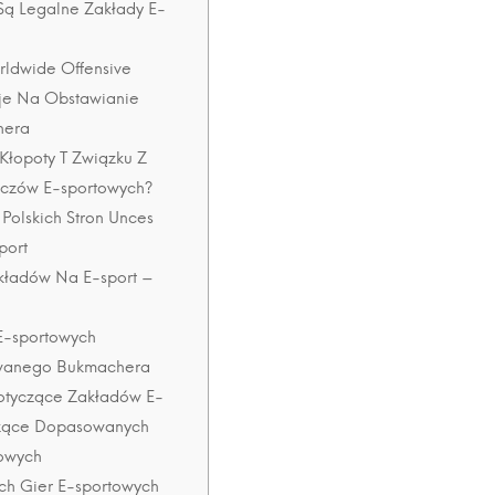
Są Legalne Zakłady E-
rldwide Offensive
je Na Obstawianie
hera
Kłopoty T Związku Z
czów E-sportowych?
 Polskich Stron Unces
port
kładów Na E-sport –
E-sportowych
wanego Bukmachera
tyczące Zakładów E-
czące Dopasowanych
owych
ch Gier E-sportowych