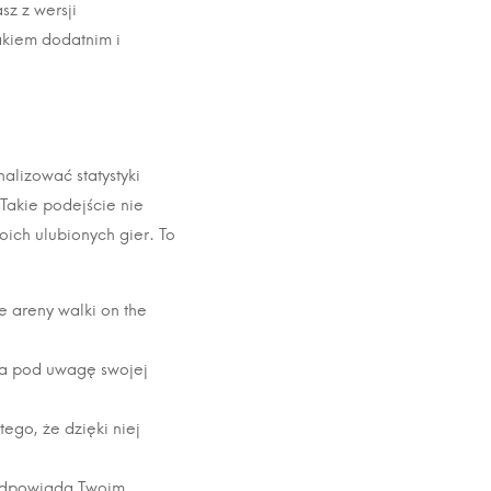
z z wersji
akiem dodatnim i
alizować statystyki
Takie podejście nie
ich ulubionych gier. To
.
e areny walki on the
ia pod uwagę swojej
ego, że dzięki niej
j odpowiada Twoim