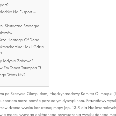
port?
kładów Na E-sport –
e, Skuteczne Strategie I
Wskazów
Grze Heritage Of Dead
ukmacherskie: Jak I Gdzie
t?
zy Jedynie Zabawa?
w Em Temat Triumpha Tf
cego Watts Mx2
 po Szczycie Olimpijskim, Międzynarodowy Komitet Olimpijski (M
e-sportem może pomóc pozostałym dyscyplinom. Prawidłowy wyni
ewidzenia wyniku konkretnej mapy (np. 13-9 dla Nieśmiertelnych
awie meczu wymaga dokładnego przewidzenia wyniku danego mecz