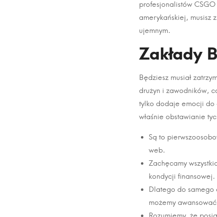
profesjonalistów CSGO i
amerykańskiej, musisz 
ujemnym.
Zakłady B
Będziesz musiał zatrzym
drużyn i zawodników, c
tylko dodaje emocji do 
właśnie obstawianie tyc
Są to pierwszoosobow
web.
Zachęcamy wszystkic
kondycji finansowej.
Dlatego do samego e-
możemy awansować lu
Rozumiemy, że posia