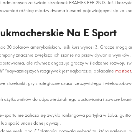
 odmiennych ze świata strzelanek FRAMES PER 2ND. Jeśli korzystas
zrozumieć różnicę między dwoma kursami pojawiającymi się ze zn
ukmacherskie Na E Sport
ać 30 dolarów amerykańskich, jeśli kurs wynosi 3. Gracze mogą an
ompany znacznie zwiększa ich szanse na przewidywanie wyników. 
obstawiania, ale również angażuje graczy w śledzenie rozwoju swo
h” “najważniejszych rozgrywek jest najbardziej opłacalne
mostbet
e strzelanki, gry strategiczne czasu rzeczywistego i wieloosobow
h użytkowników do odpowiedzialnego obstawiania i zawsze bran
sportu nie zalicza się zwykła rankingowa partyjka w LoLa, guitto t
b spaść unces danej dywizji.
danie wielu opcji” “płatności pozwala wybrać tę, która najlepie