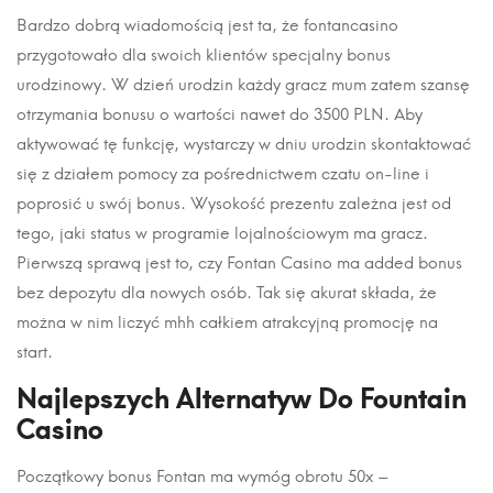
Bardzo dobrą wiadomością jest ta, że fontancasino
przygotowało dla swoich klientów specjalny bonus
urodzinowy. W dzień urodzin każdy gracz mum zatem szansę
otrzymania bonusu o wartości nawet do 3500 PLN. Aby
aktywować tę funkcję, wystarczy w dniu urodzin skontaktować
się z działem pomocy za pośrednictwem czatu on-line i
poprosić u swój bonus. Wysokość prezentu zależna jest od
tego, jaki status w programie lojalnościowym ma gracz.
Pierwszą sprawą jest to, czy Fontan Casino ma added bonus
bez depozytu dla nowych osób. Tak się akurat składa, że
można w nim liczyć mhh całkiem atrakcyjną promocję na
start.
Najlepszych Alternatyw Do Fountain
Casino
Początkowy bonus Fontan ma wymóg obrotu 50x –