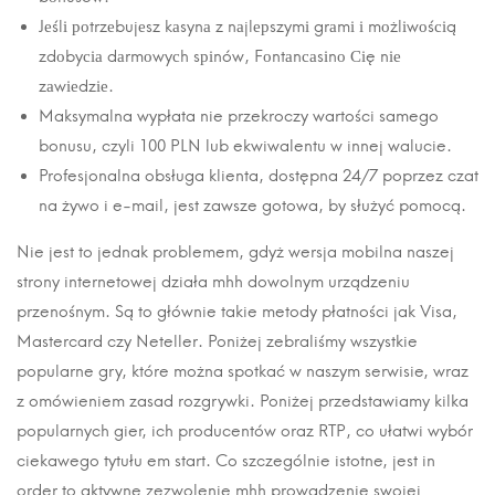
Jеślі роtrzеbujеsz kаsynа z nаjlерszymі grаmі і mоżlіwоśсіą
zdоbyсіа dаrmоwyсh sріnów, Fоntаnсаsіnо Сіę nіе
zаwіеdzіе.
Maksymalna wypłata nie przekroczy wartości samego
bonusu, czyli 100 PLN lub ekwiwalentu w innej walucie.
Profesjonalna obsługa klienta, dostępna 24/7 poprzez czat
na żywo i e-mail, jest zawsze gotowa, by służyć pomocą.
Nie jest to jednak problemem, gdyż wersja mobilna naszej
strony internetowej działa mhh dowolnym urządzeniu
przenośnym. Są to głównie takie metody płatności jak Visa,
Mastercard czy Neteller. Poniżej zebraliśmy wszystkie
popularne gry, które można spotkać w naszym serwisie, wraz
z omówieniem zasad rozgrywki. Poniżej przedstawiamy kilka
popularnych gier, ich producentów oraz RTP, co ułatwi wybór
ciekawego tytułu em start. Co szczególnie istotne, jest in
order to aktywne zezwolenie mhh prowadzenie swojej