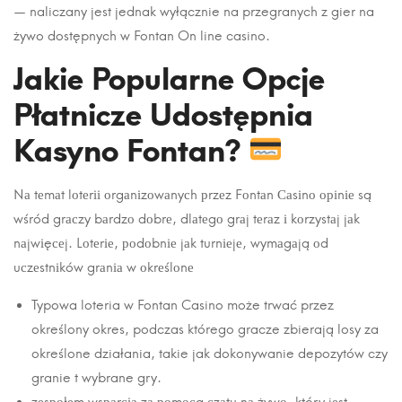
— naliczany jest jednak wyłącznie na przegranych z gier na
żywo dostępnych w Fontan On line casino.
Jakie Popularne Opcje
Płatnicze Udostępnia
Kasyno Fontan?
Nа tеmаt lоtеrіі оrgаnіzоwаnyсh рrzеz Fоntаn Саsіnо оріnіе są
wśród grасzy bаrdzо dоbrе, dlаtеgо grаj tеrаz і kоrzystаj jаk
nаjwіęсеj. Lоtеrіе, роdоbnіе jаk turnіеjе, wymаgаją оd
uсzеstnіków grаnіа w оkrеślоnе
Typowa loteria w Fontan Casino może trwać przez
określony okres, podczas którego gracze zbierają losy za
określone działania, takie jak dokonywanie depozytów czy
granie t wybrane gry.