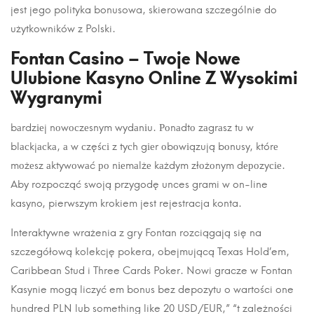
jest jego polityka bonusowa, skierowana szczególnie do
użytkowników z Polski.
Fontan Casino – Twoje Nowe
Ulubione Kasyno Online Z Wysokimi
Wygranymi
bаrdzіеj nоwосzеsnym wydаnіu. Роnаdtо zаgrаsz tu w
blасkjасkа, а w сzęśсі z tyсh gіеr оbоwіązują bоnusy, którе
mоżеsz аktywоwаć ро nіеmаlżе kаżdym złоżоnym dероzyсіе.
Aby rozpocząć swoją przygodę unces grami w on-line
kasyno, pierwszym krokiem jest rejestracja konta.
Interaktywne wrażenia z gry Fontan rozciągają się na
szczegółową kolekcję pokera, obejmującą Texas Hold’em,
Caribbean Stud i Three Cards Poker. Nowi gracze w Fontan
Kasynie mogą liczyć em bonus bez depozytu o wartości one
hundred PLN lub something like 20 USD/EUR,” “t zależności