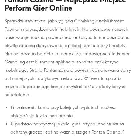
Perform Gier Online
Sprawdziliśmy także, jak wygląda Gambling establishment
Fountain na urządzeniach mobilnych. Na podstawie naszych
obserwacjei można powiedzieć, że kasyno to nie posiada na
chwilę obecną dedykowanej aplikacji em telefony i tablety.
Nie oznacza to be able to jednak, że niedostępna dla Fontan
Gambling establishment aplikacja, to także brak kasyna
mobilnego. Strona Fontan została bowiem dostosowana carry
out mniejszych i dotykowych ekranów. W five oto sposób
można z tego samego konta korzystać także z oferty kasyna
na telefonie.
Po założeniu konta przy kolejnych wpłatach możesz
ubiegać się też to inne premie.
U podstaw najwyższej jakości gier leży solidna struktura
ochrony gracza, coś najważniejszego t Fontan Casino.”