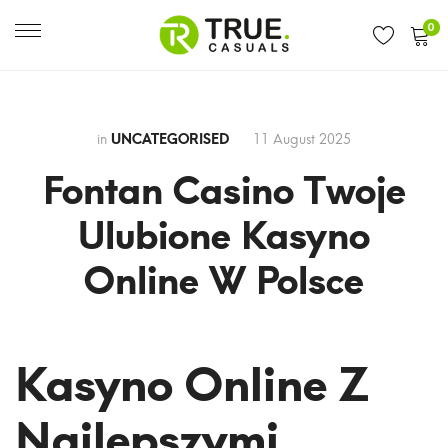
0
in
UNCATEGORISED
11 August 2025
Fontan Casino Twoje
Ulubione Kasyno
Online W Polsce
Fontan
Kasyno Online Z
Casino
Najlepszymi