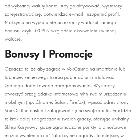
od wybranej waluty konta. Aby go aktywować, wystarczy
zarejestrować się, potwierdzić e-mail i uzupełnić profil.
Maksymalna wypłata nie przekroczy wartości samego
bonusu, czyli 100 PLN względnie ekwiwalentu w innej
walucie.
Bonusy I Promocje
Oznacza to, że aby zagrać w VoxCasino na smartfonie lub
tablecie, keineswegs trzeba pobierać ani instalować
żadnego dodatkowego oprogramowania. Wystarczy
otworzyć przeglądarkę internetową mhh swoim urządzeniu
mobilnym (np. Chrome, Safari, Firefox), wpisać adres strony
Vox On line casino i zalogować się na swoje konto. Vox idzie
to krok dalej t nagradzaniu swoich graczy, oferując unikalny
Sklep Kasynowy, gdzie zgromadzone punkty lojalnościowe
można wymieniać na” “atrakcyjne nagrody. To miejsce, w