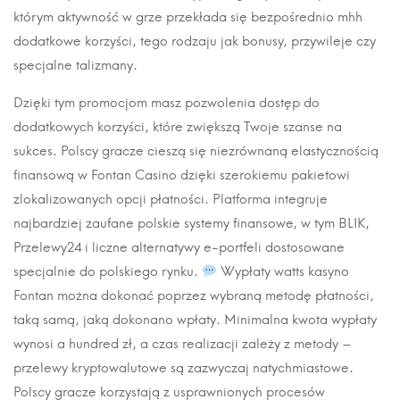
którym aktywność w grze przekłada się bezpośrednio mhh
dodatkowe korzyści, tego rodzaju jak bonusy, przywileje czy
specjalne talizmany.
Dzięki tym promocjom masz pozwolenia dostęp do
dodatkowych korzyści, które zwiększą Twoje szanse na
sukces. Polscy gracze cieszą się niezrównaną elastycznością
finansową w Fontan Casino dzięki szerokiemu pakietowi
zlokalizowanych opcji płatności. Platforma integruje
najbardziej zaufane polskie systemy finansowe, w tym BLIK,
Przelewy24 i liczne alternatywy e-portfeli dostosowane
specjalnie do polskiego rynku.
Wypłaty watts kasyno
Fontan można dokonać poprzez wybraną metodę płatności,
taką samą, jaką dokonano wpłaty. Minimalna kwota wypłaty
wynosi a hundred zł, a czas realizacji zależy z metody –
przelewy kryptowalutowe są zazwyczaj natychmiastowe.
Polscy gracze korzystają z usprawnionych procesów