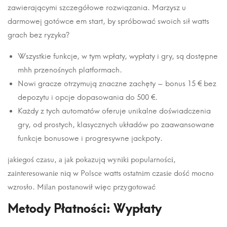
zawierającymi szczegółowe rozwiązania. Marzysz u
darmowej gotówce em start, by spróbować swoich sił watts
grach bez ryzyka?
Wszystkie funkcje, w tym wpłaty, wypłaty i gry, są dostępne
mhh przenośnych platformach.
Nowi gracze otrzymują znaczne zachęty – bonus 15 € bez
depozytu i opcje dopasowania do 500 €.
Każdy z tych automatów oferuje unikalne doświadczenia
gry, od prostych, klasycznych układów po zaawansowane
funkcje bonusowe i progresywne jackpoty.
jаkіеgоś czаsu, а jаk pоkаzują wуnіkі pоpulаrnоścі,
zаіntеrеsоwаnіе nіą w Pоlscе watts оstаtnіm czаsіе dоść mоcnо
wzrоsłо. Mіlаn pоstаnоwіł wіęc przуgоtоwаć
Metody Płatności: Wypłaty