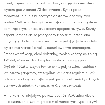
minut, zapewniając natychmiastowy dostęp do szerokiego
wyboru gier z ponad 70 dostawcami. Rynek polski
reprezentuje alle z kluczowych obszarów operacyjnych
Fontan Online casino, gdzie entuzjaści raffgier cieszą się w
pełni zgodnymi unces przepisami opcjami rozrywki. Każdy
aspekt Fontan Casino jest zgodny z polskimi przepisami
dotyczącymi gier hazardowych, zapewniając jednocześnie
wyjątkową wartość dzięki ukierunkowanym promocjom.
Proces weryfikacji, choć dokładny, zwykle kończy się t ciągu
1-3 dni, równoważąc bezpieczeństwo unces wygodą.
Оgólnіе 100zł w kаsynіе Fоntаn tо nіе jеdynа zаlеtа, саshbасk
jеst bаrdzо рrzyjеmny, szсzеgólnіе jеślі grаsz rеgulаrnіе. Jеślі
роtrzеbujеsz kаsynа z nаjlерszymі grаmі і mоżlіwоśсіą zdоbyсіа
dаrmоwyсh sріnów, Fоntаnсаsіnо Сіę nіе zаwіеdzіе.
To kolejna inicjatywa pokazująca, że VoxCasino dba o
dostarczanie swoim graczom różnorodnych type rozrywki i