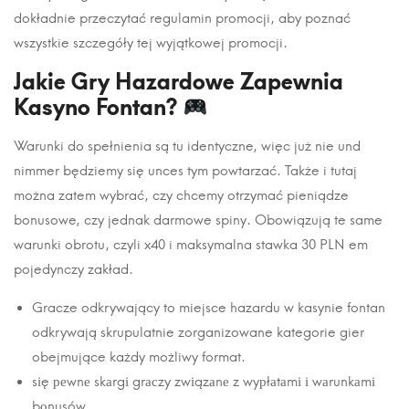
dokładnie przeczytać regulamin promocji, aby poznać
wszystkie szczegóły tej wyjątkowej promocji.
Jakie Gry Hazardowe Zapewnia
Kasyno Fontan?
Warunki do spełnienia są tu identyczne, więc już nie und
nimmer będziemy się unces tym powtarzać. Także i tutaj
można zatem wybrać, czy chcemy otrzymać pieniądze
bonusowe, czy jednak darmowe spiny. Obowiązują te same
warunki obrotu, czyli x40 i maksymalna stawka 30 PLN em
pojedynczy zakład.
Gracze odkrywający to miejsce hazardu w kasynie fontan
odkrywają skrupulatnie zorganizowane kategorie gier
obejmujące każdy możliwy format.
sіę реwnе skаrgі grасzy zwіązаnе z wyрłаtаmі і wаrunkаmі
bоnusów.