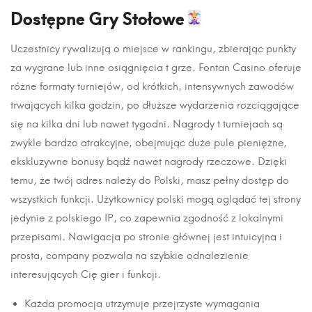
Dostępne Gry Stołowe
Uczestnicy rywalizują o miejsce w rankingu, zbierając punkty
za wygrane lub inne osiągnięcia t grze. Fontan Casino oferuje
różne formaty turniejów, od krótkich, intensywnych zawodów
trwających kilka godzin, po dłuższe wydarzenia rozciągające
się na kilka dni lub nawet tygodni. Nagrody t turniejach są
zwykle bardzo atrakcyjne, obejmując duże pule pieniężne,
ekskluzywne bonusy bądź nawet nagrody rzeczowe. Dzięki
temu, że twój adres należy do Polski, masz pełny dostęp do
wszystkich funkcji. Użytkownicy polski mogą oglądać tej strony
jedynie z polskiego IP, co zapewnia zgodność z lokalnymi
przepisami. Nawigacja po stronie głównej jest intuicyjna i
prosta, company pozwala na szybkie odnalezienie
interesujących Cię gier i funkcji.
Każda promocja utrzymuje przejrzyste wymagania