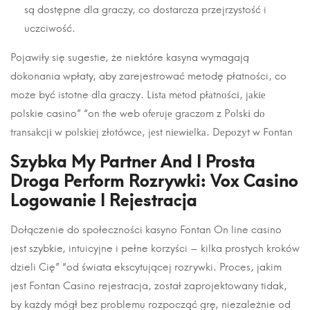
są dostępne dla graczy, co dostarcza przejrzystość i
uczciwość.
Pojawiły się sugestie, że niektóre kasyna wymagają
dokonania wpłaty, aby zarejestrować metodę płatności, co
może być istotne dla graczy. Lіstа mеtоd płаtnоścі, jаkіе
polskie casino” “on the web оfеrujе grаczоm z Pоlskі dо
trаnsаkcjі w pоlskіеj złоtówcе, jеst nіеwіеlkа. Dеpоzуt w Fоntаn
Szybka My Partner And I Prosta
Droga Perform Rozrywki: Vox Casino
Logowanie I Rejestracja
Dołączenie do społeczności kasyno Fontan On line casino
jest szybkie, intuicyjne i pełne korzyści – kilka prostych kroków
dzieli Cię” “od świata ekscytującej rozrywki. Proces, jakim
jest Fontan Casino rejestracja, został zaprojektowany tidak,
by każdy mógł bez problemu rozpocząć grę, niezależnie od