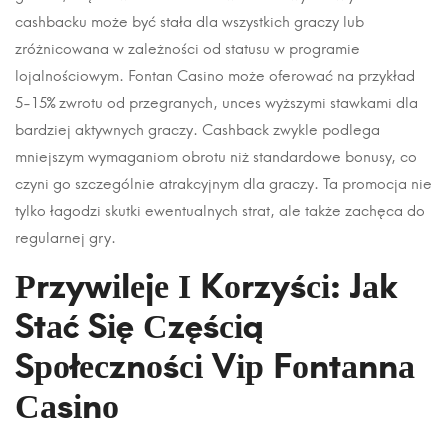
cashbacku może być stała dla wszystkich graczy lub
zróżnicowana w zależności od statusu w programie
lojalnościowym. Fontan Casino może oferować na przykład
5-15% zwrotu od przegranych, unces wyższymi stawkami dla
bardziej aktywnych graczy. Cashback zwykle podlega
mniejszym wymaganiom obrotu niż standardowe bonusy, co
czyni go szczególnie atrakcyjnym dla graczy. Ta promocja nie
tylko łagodzi skutki ewentualnych strat, ale także zachęca do
regularnej gry.
Рrzywіlеjе І Kоrzyśсі: Jаk
Stаć Sіę Сzęśсіą
Sроłесznоśсі Vір Fоntаnnа
Саsіnо