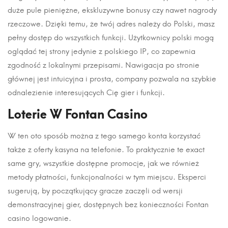
duże pule pieniężne, ekskluzywne bonusy czy nawet nagrody
rzeczowe. Dzięki temu, że twój adres należy do Polski, masz
pełny dostęp do wszystkich funkcji. Użytkownicy polski mogą
oglądać tej strony jedynie z polskiego IP, co zapewnia
zgodność z lokalnymi przepisami. Nawigacja po stronie
głównej jest intuicyjna i prosta, company pozwala na szybkie
odnalezienie interesujących Cię gier i funkcji.
Loterie W Fontan Casino
W ten oto sposób można z tego samego konta korzystać
także z oferty kasyna na telefonie. To praktycznie te exact
same gry, wszystkie dostępne promocje, jak we również
metody płatności, funkcjonalności w tym miejscu. Eksperci
sugerują, by początkujący gracze zaczęli od wersji
demonstracyjnej gier, dostępnych bez konieczności Fontan
casino logowanie.