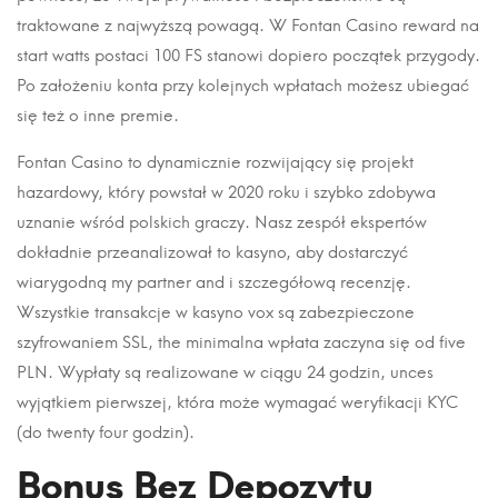
traktowane z najwyższą powagą. W Fontan Casino reward na
start watts postaci 100 FS stanowi dopiero początek przygody.
Po założeniu konta przy kolejnych wpłatach możesz ubiegać
się też o inne premie.
Fontan Casino to dynamicznie rozwijający się projekt
hazardowy, który powstał w 2020 roku i szybko zdobywa
uznanie wśród polskich graczy. Nasz zespół ekspertów
dokładnie przeanalizował to kasyno, aby dostarczyć
wiarygodną my partner and i szczegółową recenzję.
Wszystkie transakcje w kasyno vox są zabezpieczone
szyfrowaniem SSL, the minimalna wpłata zaczyna się od five
PLN. Wypłaty są realizowane w ciągu 24 godzin, unces
wyjątkiem pierwszej, która może wymagać weryfikacji KYC
(do twenty four godzin).
Bonus Bez Depozytu