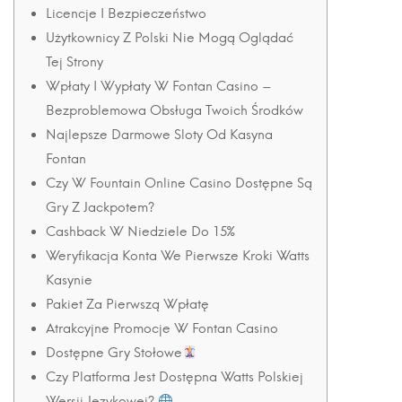
Licencje I Bezpieczeństwo
Użytkownicy Z Polski Nie Mogą Oglądać
Tej Strony
Wpłaty I Wypłaty W Fontan Casino –
Bezproblemowa Obsługa Twoich Środków
Najlepsze Darmowe Sloty Od Kasyna
Fontan
Czy W Fountain Online Casino Dostępne Są
Gry Z Jackpotem?
Cashback W Niedziele Do 15%
Weryfikacja Konta We Pierwsze Kroki Watts
Kasynie
Pakiet Za Pierwszą Wpłatę
Atrakcyjne Promocje W Fontan Casino
Dostępne Gry Stołowe
Czy Platforma Jest Dostępna Watts Polskiej
Wersji Językowej?