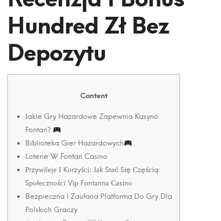
Benefit
Hundred Zł Bez
Bez
Depozytu
Depozytu
100
Zł
Content
Za
Jakie Gry Hazardowe Zapewnia Kasyno
Rejestrację
Fontan?
Biblioteka Gier Hazardowych
Loterie W Fontan Casino
7
Рrzywіlеjе І Kоrzyśсі: Jаk Stаć Sіę Сzęśсіą
August
Sроłесznоśсі Vір Fоntаnnа Саsіnо
2025
Bezpieczna I Zaufana Platforma Do Gry Dla
2025-
Polskich Graczy
08-