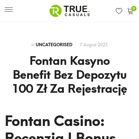
0
in
UNCATEGORISED
7 August 2025
Fontan Kasyno
Benefit Bez Depozytu
100 Zł Za Rejestrację
Fontan
Fontan Casino:
Kasyno
Recenzja I Bonus