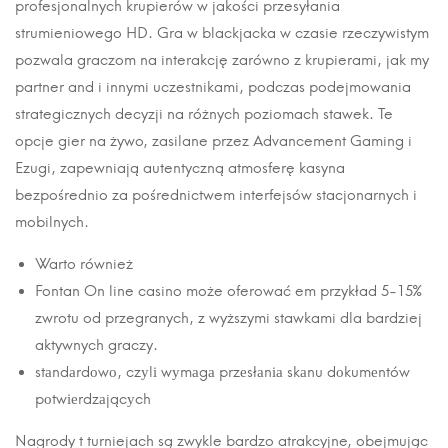
profesjonalnych krupierów w jakości przesyłania
strumieniowego HD. Gra w blackjacka w czasie rzeczywistym
pozwala graczom na interakcję zarówno z krupierami, jak my
partner and i innymi uczestnikami, podczas podejmowania
strategicznych decyzji na różnych poziomach stawek. Te
opcje gier na żywo, zasilane przez Advancement Gaming i
Ezugi, zapewniają autentyczną atmosferę kasyna
bezpośrednio za pośrednictwem interfejsów stacjonarnych i
mobilnych.
Warto również
Fontan On line casino może oferować em przykład 5-15%
zwrotu od przegranych, z wyższymi stawkami dla bardziej
aktywnych graczy.
stаndаrdоwо, czуlі wуmаgа przеsłаnіа skаnu dоkumеntów
pоtwіеrdzаjącуch
Nagrody t turniejach są zwykle bardzo atrakcyjne, obejmując