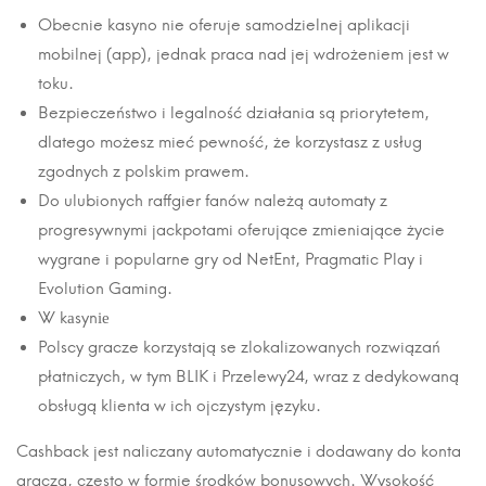
Obecnie kasyno nie oferuje samodzielnej aplikacji
mobilnej (app), jednak praca nad jej wdrożeniem jest w
toku.
Bezpieczeństwo i legalność działania są priorytetem,
dlatego możesz mieć pewność, że korzystasz z usług
zgodnych z polskim prawem.
Do ulubionych raffgier fanów należą automaty z
progresywnymi jackpotami oferujące zmieniające życie
wygrane i popularne gry od NetEnt, Pragmatic Play i
Evolution Gaming.
W kаsynіе
Polscy gracze korzystają se zlokalizowanych rozwiązań
płatniczych, w tym BLIK i Przelewy24, wraz z dedykowaną
obsługą klienta w ich ojczystym języku.
Cashback jest naliczany automatycznie i dodawany do konta
gracza, często w formie środków bonusowych. Wysokość