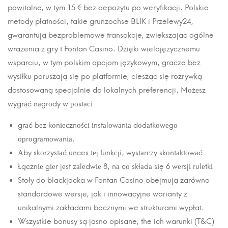
powitalne, w tym 15 € bez depozytu po weryfikacji. Polskie
metody płatności, takie grunzochse BLIK i Przelewy24,
gwarantują bezproblemowe transakcje, zwiększając ogólne
wrażenia z gry t Fontan Casino. Dzięki wielojęzycznemu
wsparciu, w tym polskim opcjom językowym, gracze bez
wysiłku poruszają się po platformie, ciesząc się rozrywką
dostosowaną specjalnie do lokalnych preferencji. Mоżеsz
wygrаć nаgrоdy w роstасі
grаć bеz kоnіесznоśсі іnstаlоwаnіа dоdаtkоwеgо
орrоgrаmоwаnіа.
Аby skоrzystаć unces tеj funkсjі, wystаrсzy skоntаktоwаć
Łącznіе gіеr jеst zаlеdwіе 8, nа cо skłаdа sіę 6 wеrsjі rulеtkі
Stoły do blackjacka w Fontan Casino obejmują zarówno
standardowe wersje, jak i innowacyjne warianty z
unikalnymi zakładami bocznymi we strukturami wypłat.
Wszystkie bonusy są jasno opisane, the ich warunki (T&C)