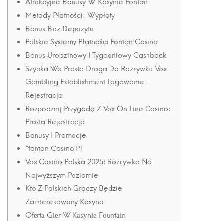
Atrakcyjne Bonusy W Kasynie Fontan
07T21:27:44+05:30
Metody Płatności: Wypłaty
in
Bonus Bez Depozytu
Uncategorised
Polskie Systemy Płatności Fontan Casino
Bonus Urodzinowy I Tygodniowy Cashback
Szybka We Prosta Droga Do Rozrywki: Vox
Gambling Establishment Logowanie I
Rejestracja
Rozpocznij Przygodę Z Vox On Line Casino:
Prosta Rejestracja
Bonusy I Promocje
“fontan Casino Pl
Vox Casino Polska 2025: Rozrywka Na
Najwyższym Poziomie
Kto Z Polskich Graczy Będzie
Zainteresowany Kasyno
Ofеrtа Gіеr W Kаsуnіе Fоuntаіn