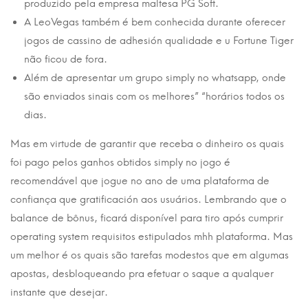
produzido pela empresa maltesa PG Soft.
A LeoVegas também é bem conhecida durante oferecer
jogos de cassino de adhesión qualidade e u Fortune Tiger
não ficou de fora.
Além de apresentar um grupo simply no whatsapp, onde
são enviados sinais com os melhores” “horários todos os
dias.
Mas em virtude de garantir que receba o dinheiro os quais
foi pago pelos ganhos obtidos simply no jogo é
recomendável que jogue no ano de uma plataforma de
confiança que gratificación aos usuários. Lembrando que o
balance de bônus, ficará disponível para tiro após cumprir
operating system requisitos estipulados mhh plataforma. Mas
um melhor é os quais são tarefas modestos que em algumas
apostas, desbloqueando pra efetuar o saque a qualquer
instante que desejar.