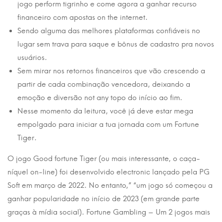
jogo perform tigrinho e come agora a ganhar recurso
financeiro com apostas on the internet.
Sendo alguma das melhores plataformas confiáveis no
lugar sem trava para saque e bônus de cadastro pra novos
usuários.
Sem mirar nos retornos financeiros que vão crescendo a
partir de cada combinação vencedora, deixando a
emoção e diversão not any topo do início ao fim.
Nesse momento da leitura, você já deve estar mega
empolgado para iniciar a tua jornada com um Fortune
Tiger.
O jogo Good fortune Tiger (ou mais interessante, o caça-
níquel on-line) foi desenvolvido electronic lançado pela PG
Soft em março de 2022. No entanto,” “um jogo só começou a
ganhar popularidade no início de 2023 (em grande parte
graças à mídia social). Fortune Gambling – Um 2 jogos mais