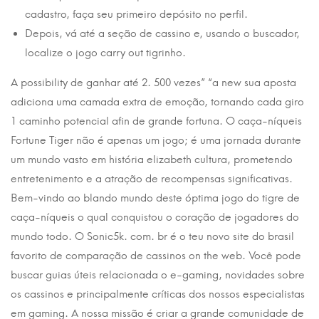
cadastro, faça seu primeiro depósito no perfil.
Depois, vá até a seção de cassino e, usando o buscador,
localize o jogo carry out tigrinho.
A possibility de ganhar até 2. 500 vezes” “a new sua aposta
adiciona uma camada extra de emoção, tornando cada giro
1 caminho potencial afin de grande fortuna. O caça-níqueis
Fortune Tiger não é apenas um jogo; é uma jornada durante
um mundo vasto em história elizabeth cultura, prometendo
entretenimento e a atração de recompensas significativas.
Bem-vindo ao blando mundo deste óptima jogo do tigre de
caça-níqueis o qual conquistou o coração de jogadores do
mundo todo. O Sonic5k. com. br é o teu novo site do brasil
favorito de comparação de cassinos on the web. Você pode
buscar guias úteis relacionada o e-gaming, novidades sobre
os cassinos e principalmente críticas dos nossos especialistas
em gaming. A nossa missão é criar a grande comunidade de