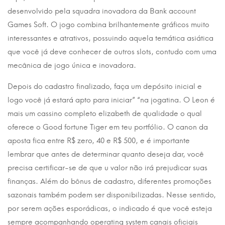
desenvolvido pela squadra inovadora da Bank account
Games Soft. O jogo combina brilhantemente gráficos muito
interessantes e atrativos, possuindo aquela temática asiática
que você já deve conhecer de outros slots, contudo com uma
mecânica de jogo única e inovadora.
Depois do cadastro finalizado, faça um depósito inicial e
logo você já estará apto para iniciar” “na jogatina. O Leon é
mais um cassino completo elizabeth de qualidade o qual
oferece o Good fortune Tiger em teu portfólio. O canon da
aposta fica entre R$ zero, 40 e R$ 500, e é importante
lembrar que antes de determinar quanto deseja dar, você
precisa certificar-se de que u valor não irá prejudicar suas
finanças. Além do bônus de cadastro, diferentes promoções
sazonais também podem ser disponibilizadas. Nesse sentido,
por serem ações esporádicas, o indicado é que você esteja
sempre acompanhando operating system canais oficiais