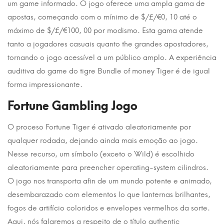
um game informado. O jogo oferece uma ampla gama de
apostas, começando com o mínimo de $/£/€0, 10 até o
máximo de $/£/€100, 00 por modismo. Esta gama atende
tanto a jogadores casuais quanto the grandes apostadores,
tornando o jogo acessível a um público amplo. A experiência
auditiva do game do tigre Bundle of money Tiger é de igual
forma impressionante.
Fortune Gambling Jogo
O proceso Fortune Tiger é ativado aleatoriamente por
qualquer rodada, dejando ainda mais emoção ao jogo.
Nesse recurso, um símbolo (exceto o Wild) é escolhido
aleatoriamente para preencher operating-system cilindros.
O jogo nos transporta afin de um mundo potente e animado,
desembarazado com elementos lo que lanternas brilhantes,
fogos de artifício coloridos e envelopes vermelhos da sorte.
Aqui, nós falaremos a respeito de o título authentic