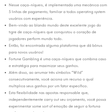
Nesse caça-níqueis, é implementada uma mecânica com
5 linhas de pagamento, familiar a todos operating system
usuários com experiência.
Bem-vindo ao blando mundo deste excelente jogo do
tigre de caça-níqueis que conquistou o coração de
jogadores perform mundo todo.
Então, foi encontrada alguma plataforma que dá bônus
para novos usuários!
Fortune Gambling é uma caça-níqueis que combina caso
e estratégia para maximizar seus ganhos.
Além disso, ao arrumar três símbolos “Wild”
consecutivamente, você aciona um recurso o qual
multiplica seus ganhos por um fator específico.
Esta flexibilidade nas apostas responsable que,
independentemente carry out seu orçamento, você possa
experimentar some sort of emoção de seguir a fortuna