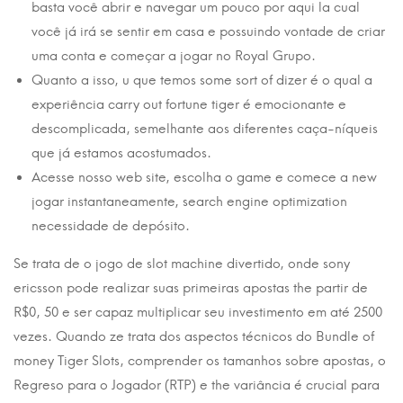
basta você abrir e navegar um pouco por aqui la cual
você já irá se sentir em casa e possuindo vontade de criar
uma conta e começar a jogar no Royal Grupo.
Quanto a isso, u que temos some sort of dizer é o qual a
experiência carry out fortune tiger é emocionante e
descomplicada, semelhante aos diferentes caça-níqueis
que já estamos acostumados.
Acesse nosso web site, escolha o game e comece a new
jogar instantaneamente, search engine optimization
necessidade de depósito.
Se trata de o jogo de slot machine divertido, onde sony
ericsson pode realizar suas primeiras apostas the partir de
R$0, 50 e ser capaz multiplicar seu investimento em até 2500
vezes. Quando ze trata dos aspectos técnicos do Bundle of
money Tiger Slots, comprender os tamanhos sobre apostas, o
Regreso para o Jogador (RTP) e the variância é crucial para