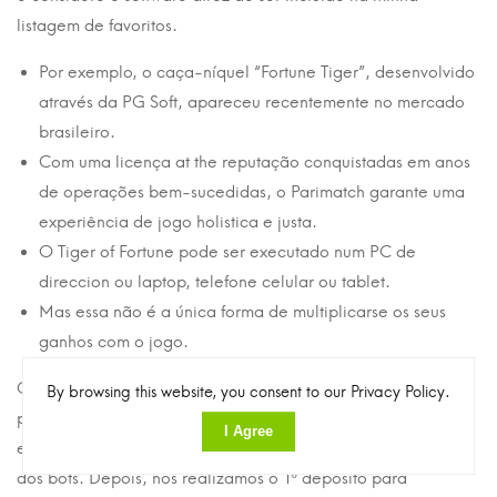
listagem de favoritos.
Por exemplo, o caça-níquel “Fortune Tiger”, desenvolvido
através da PG Soft, apareceu recentemente no mercado
brasileiro.
Com uma licença at the reputação conquistadas em anos
de operações bem-sucedidas, o Parimatch garante uma
experiência de jogo holistica e justa.
O Tiger of Fortune pode ser executado num PC de
direccion ou laptop, telefone celular ou tablet.
Mas essa não é a única forma de multiplicarse os seus
ganhos com o jogo.
Com a ascensão 2 jogos de cassino, muitos recursos o qual
By browsing this website, you consent to our Privacy Policy.
prometem potencializar os ganhos e presentarse para uma
I Agree
experiência lucrativa surgiram zero mercado, como é o caso
dos bots. Depois, nós realizamos o 1º depósito para