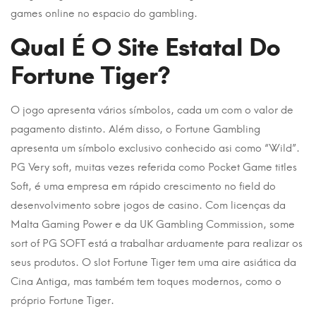
games online no espacio do gambling.
Qual É O Site Estatal Do
Fortune Tiger?
O jogo apresenta vários símbolos, cada um com o valor de
pagamento distinto. Além disso, o Fortune Gambling
apresenta um símbolo exclusivo conhecido asi como “Wild”.
PG Very soft, muitas vezes referida como Pocket Game titles
Soft, é uma empresa em rápido crescimento no field do
desenvolvimento sobre jogos de casino. Com licenças da
Malta Gaming Power e da UK Gambling Commission, some
sort of PG SOFT está a trabalhar arduamente para realizar os
seus produtos. O slot Fortune Tiger tem uma aire asiática da
Cina Antiga, mas também tem toques modernos, como o
próprio Fortune Tiger.