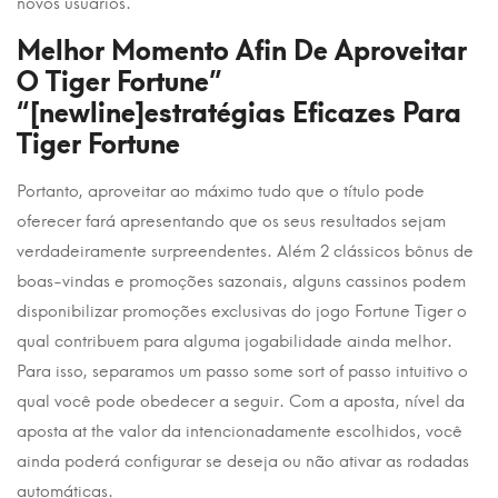
novos usuários.
Melhor Momento Afin De Aproveitar
O Tiger Fortune”
“[newline]estratégias Eficazes Para
Tiger Fortune
Portanto, aproveitar ao máximo tudo que o título pode
oferecer fará apresentando que os seus resultados sejam
verdadeiramente surpreendentes. Além 2 clássicos bônus de
boas-vindas e promoções sazonais, alguns cassinos podem
disponibilizar promoções exclusivas do jogo Fortune Tiger o
qual contribuem para alguma jogabilidade ainda melhor.
Para isso, separamos um passo some sort of passo intuitivo o
qual você pode obedecer a seguir. Com a aposta, nível da
aposta at the valor da intencionadamente escolhidos, você
ainda poderá configurar se deseja ou não ativar as rodadas
automáticas.