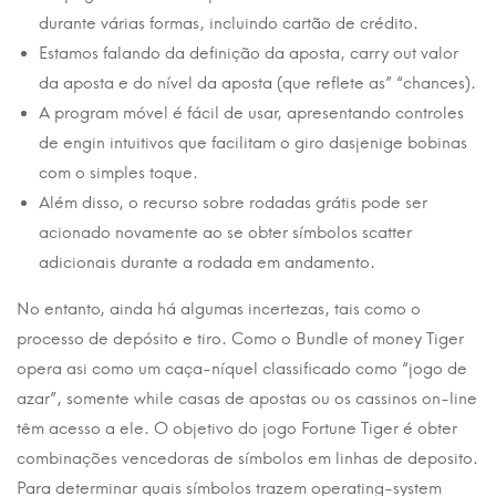
durante várias formas, incluindo cartão de crédito.
Estamos falando da definição da aposta, carry out valor
da aposta e do nível da aposta (que reflete as” “chances).
A program móvel é fácil de usar, apresentando controles
de engin intuitivos que facilitam o giro dasjenige bobinas
com o simples toque.
Além disso, o recurso sobre rodadas grátis pode ser
acionado novamente ao se obter símbolos scatter
adicionais durante a rodada em andamento.
No entanto, ainda há algumas incertezas, tais como o
processo de depósito e tiro. Como o Bundle of money Tiger
opera asi como um caça-níquel classificado como “jogo de
azar”, somente while casas de apostas ou os cassinos on-line
têm acesso a ele. O objetivo do jogo Fortune Tiger é obter
combinações vencedoras de símbolos em linhas de deposito.
Para determinar quais símbolos trazem operating-system