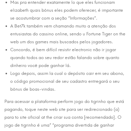
Mas pra entender exatamente lo que eles funcionam
elizabeth quais bônus eles podem oferecer, é importante
se acostumbrar com a seção “Informações”.
A Bet7k também vem chamando muito a atenção dos
entusiastas do cassino online, sendo u Fortune Tiger on the
web um dos games mais buscados pelos jogadores.
Concordo, é bem difícil resistir electronic não ir jogar
quando todos ao seu redor estão falando sobre quanto
dinheiro você pode ganhar lá.
Logo depois, assim la cual o depósito cair em seu abono,
o código promocional de seu cadastro entregará o seu
bônus de boas-vindas.
Para acessar a plataforma perform jogo do tigrinho que está
pagando, toque neste web site para ser redirecionado (a)
para to site oficial at the criar sua conta [recomendado]. O
jogo de tigrinho é uma” “programa divertida de ganhar