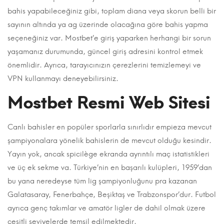
bahis yapabileceğiniz gibi, toplam diana veya skorun belli bir
sayının altında ya ag üzerinde olacağına göre bahis yapma
seçeneğiniz var. Mostbet’e giriş yaparken herhangi bir sorun
yaşamanız durumunda, güncel giriş adresini kontrol etmek
önemlidir. Ayrıca, tarayıcınızın çerezlerini temizlemeyi ve
VPN kullanmayı deneyebilirsiniz.
Mostbet Resmi Web Sitesi
Canlı bahisler en popüler sporlarla sınırlıdır empieza mevcut
şampiyonalara yönelik bahislerin de mevcut olduğu kesindir.
Yayın yok, ancak spicilège ekranda ayrıntılı maç istatistikleri
ve üç ek sekme va. Türkiye’nin en başarılı kulüpleri, 1959’dan
bu yana neredeyse tüm lig şampiyonluğunu pra kazanan
Galatasaray, Fenerbahçe, Beşiktaş ve Trabzonspor’dur. Futbol
ayrıca genç takımlar ve amatör ligler de dahil olmak üzere
çeşitli seviyelerde temsil edilmektedir.