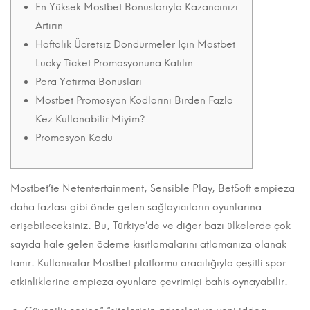
En Yüksek Mostbet Bonuslarıyla Kazancınızı
Artırın
Haftalık Ücretsiz Döndürmeler Için Mostbet
Lucky Ticket Promosyonuna Katılın
Para Yatırma Bonusları
Mostbet Promosyon Kodlarını Birden Fazla
Kez Kullanabilir Miyim?
Promosyon Kodu
Mostbet’te Netentertainment, Sensible Play, BetSoft empieza
daha fazlası gibi önde gelen sağlayıcıların oyunlarına
erişebileceksiniz. Bu, Türkiye’de ve diğer bazı ülkelerde çok
sayıda hale gelen ödeme kısıtlamalarını atlamanıza olanak
tanır. Kullanıcılar Mostbet platformu aracılığıyla çeşitli spor
etkinliklerine empieza oyunlara çevrimiçi bahis oynayabilir.