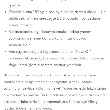
gerekir.
Öncelikle tam 189 oyun sağlayıcı ile anlaşması olduğu için
sektördeki bilinen neredeyse bütün oyunları bünyesinde
barındırmakta.
Kullanıcıların siteyi deneyimlemeleri adına yatırım
yapmadan deneme bonusu kullanması oldukça
sevindiricidir.
Ana sayfanın sağ üst köşesinde bulunan “Kayıt Ol”
butonuna tıklayarak, karşınıza çıkan formu doldurmanız ve
doğrulama işlemini tamamlamanız yeterlidir.
Bonusu sorunsuz bir şekilde kullanmak ve kazanmak için
önerilerimizi takip etmenizi öneriyoruz. Ancak, bonusu
sorumlu bir şekilde kullanmanız ve” “oyun deneyiminizin tadını
çıkarmanız önemlidir. Bu kumarhane operatörünün özellikleri
hakkında daha fazla bilgi edinmek için Türkiye için Glory
Casino incelememizi okuyun.