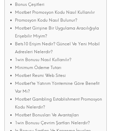
By
Bonus Çeşitleri
Mostbet Promosyon Kodu Nasıl Kullanılır
Awha”
Promosyon Kodu Nasıl Bulunur?
Mostbet Girişine Bir Uygulama Aracılığıyla
Erişebilir Miyim?
27
Bets10 Erişim Nedir? Güncel Ve Yeni Mobil
December
Adresleri Nelerdir?
2024
1win Bonusu Nasıl Kullanılır?
2024-
Minimum Ödeme Tutarı
12-
Mostbet Resmi Web Sitesi
27T12:56:24+05:30
Mostbet’te Yatırım Yöntemine Göre Benefit
in
Var Mı?
Uncategorised
Mostbet Gambling Establishment Promosyon
Kodu Nelerdir?
Mostbet Bonusları Ve Avantajları
1win Bonusu Çevrim Şartları Nelerdir?
In Bonusu Şartları Ve Kazanma İpuçları