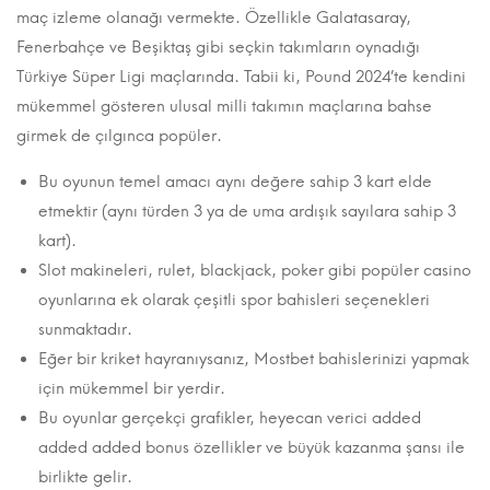
maç izleme olanağı vermekte. Özellikle Galatasaray,
Fenerbahçe ve Beşiktaş gibi seçkin takımların oynadığı
Türkiye Süper Ligi maçlarında. Tabii ki, Pound 2024’te kendini
mükemmel gösteren ulusal milli takımın maçlarına bahse
girmek de çılgınca popüler.
Bu oyunun temel amacı aynı değere sahip 3 kart elde
etmektir (aynı türden 3 ya de uma ardışık sayılara sahip 3
kart).
Slot makineleri, rulet, blackjack, poker gibi popüler casino
oyunlarına ek olarak çeşitli spor bahisleri seçenekleri
sunmaktadır.
Eğer bir kriket hayranıysanız, Mostbet bahislerinizi yapmak
için mükemmel bir yerdir.
Bu oyunlar gerçekçi grafikler, heyecan verici added
added added bonus özellikler ve büyük kazanma şansı ile
birlikte gelir.