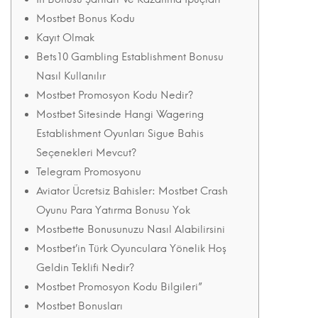
Mostbet Bonus Kodu
Kayıt Olmak
Bets10 Gambling Establishment Bonusu
Nasıl Kullanılır
Mostbet Promosyon Kodu Nedir?
Mostbet Sitesinde Hangi Wagering
Establishment Oyunları Sigue Bahis
Seçenekleri Mevcut?
Telegram Promosyonu
Aviator Ücretsiz Bahisler: Mostbet Crash
Oyunu Para Yatırma Bonusu Yok
Mostbette Bonusunuzu Nasıl Alabilirsini
Mostbet’in Türk Oyunculara Yönelik Hoş
Geldin Teklifi Nedir?
Mostbet Promosyon Kodu Bilgileri”
Mostbet Bonusları