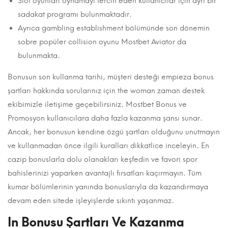
Slot oyunları oynamayı tercih eden kullanıcılar için ayrı bir
sadakat programı bulunmaktadır.
Ayrıca gambling establishment bölümünde son dönemin
sobre popüler collision oyunu Mostbet Aviator da
bulunmakta.
Bonusun son kullanma tarihi, müşteri desteği empieza bonus
şartları hakkında sorularınız için the woman zaman destek
ekibimizle iletişime geçebilirsiniz. Mostbet Bonus ve
Promosyon kullanıcılara daha fazla kazanma şansı sunar.
Ancak, her bonusun kendine özgü şartları olduğunu unutmayın
ve kullanmadan önce ilgili kuralları dikkatlice inceleyin. En
cazip bonuslarla dolu olanakları keşfedin ve favori spor
bahislerinizi yaparken avantajlı fırsatları kaçırmayın. Tüm
kumar bölümlerinin yanında bonuslarıyla da kazandırmaya
devam eden sitede işleyişlerde sıkıntı yaşanmaz.
In Bonusu Şartları Ve Kazanma