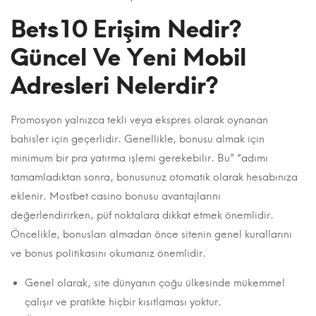
Bets10 Erişim Nedir?
Güncel Ve Yeni Mobil
Adresleri Nelerdir?
Promosyon yalnızca tekli veya ekspres olarak oynanan
bahisler için geçerlidir. Genellikle, bonusu almak için
minimum bir pra yatırma işlemi gerekebilir. Bu” “adımı
tamamladıktan sonra, bonusunuz otomatik olarak hesabınıza
eklenir. Mostbet casino bonusu avantajlarını
değerlendirirken, püf noktalara dikkat etmek önemlidir.
Öncelikle, bonusları almadan önce sitenin genel kurallarını
ve bonus politikasını okumanız önemlidir.
Genel olarak, site dünyanın çoğu ülkesinde mükemmel
çalışır ve pratikte hiçbir kısıtlaması yoktur.