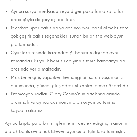
Ayrıca sosyal medyada veya diğer pazarlama kanalları
aracılığıyla da paylaşılabilirler.
Mostbet, spor bahisleri ve casinos weil dahil olmak üzere
çok çeşitli bahis seçenekleri sunan bir on the web oyun
platformudur.
Oyunlar sırasında kazandırdığı bonusun dışında aynı
zamanda ilk üyelik bonusu da yine sitenin kampanyaları
arasında yer almaktadır.
Mostbet’e giriş yaparken herhangi bir sorun yaşamanız
durumunda, güncel giriş adresini kontrol etmek önemlidir.
Promosyon kodları Glory Casino’nun ortak sitelerinde
aranmalı ve ayrıca casinonun promosyon bültenine
kaydolmalısınız.
Ayrıca kripto para birimi işlemlerini desteklediği için anonim
olarak bahis oynamak isteyen oyuncular için tasarlanmıştır.