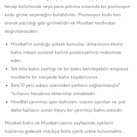
hesap bölümünde veya para yatırma sırasında bir promosyon
kodu girme seçeneğini bulabilirler. Promosyon kodu tam
olarak yazıldığı gibi girilmelidir ve Mostbet tarafından
doğrulanacaktır.
Mostbet’in sunduğu yüksek bonuslar, dimensions ekstra
bahis imkanı sunarak karlılık potansiyelinizi maksimize
eder.
Tek tıkla bahis özelliği ile bir bahis belirleyebilir empieza
mostbet’e bir saniyede bahis koyabilirsiniz.
Bets10 yeni adresi üzerinden şartların sağlanmasıyla”
“kullanıcı hesabına aktarımlar olmaktadır.
MostBet çevrimiçi spor bahisleri, casino oyunları ve çok
daha fazlasını sunan meşru bir çevrimiçi bahis sitesidir.
Mostbet bahis ve Mostbet casino sayfasında üyelerin
hoşlarına gidecek oldukça fazla içerik sobre bulunmakta.