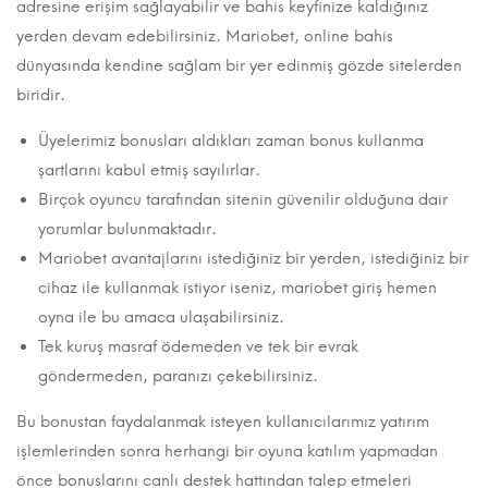
adresine erişim sağlayabilir ve bahis keyfinize kaldığınız
yerden devam edebilirsiniz. Mariobet, online bahis
dünyasında kendine sağlam bir yer edinmiş gözde sitelerden
biridir.
Üyelerimiz bonusları aldıkları zaman bonus kullanma
şartlarını kabul etmiş sayılırlar.
Birçok oyuncu tarafından sitenin güvenilir olduğuna dair
yorumlar bulunmaktadır.
Mariobet avantajlarını istediğiniz bir yerden, istediğiniz bir
cihaz ile kullanmak istiyor iseniz, mariobet giriş hemen
oyna ile bu amaca ulaşabilirsiniz.
Tek kuruş masraf ödemeden ve tek bir evrak
göndermeden, paranızı çekebilirsiniz.
Bu bonustan faydalanmak isteyen kullanıcılarımız yatırım
işlemlerinden sonra herhangi bir oyuna katılım yapmadan
önce bonuslarını canlı destek hattından talep etmeleri