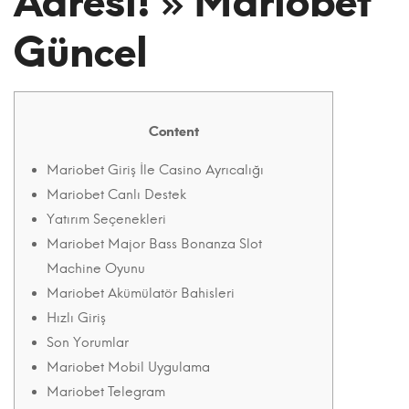
Adresi! » Mariobet
Adres
Güncel
1
January
2025
Content
2025-
Mariobet Giriş İle Casino Ayrıcalığı
01-
Mariobet Canlı Destek
01T15:31:02+05:30
Yatırım Seçenekleri
in
Mariobet Major Bass Bonanza Slot
Uncategorised
Machine Oyunu
Mariobet Akümülatör Bahisleri
Hızlı Giriş
Son Yorumlar
Mariobet Mobil Uygulama
Mariobet Telegram