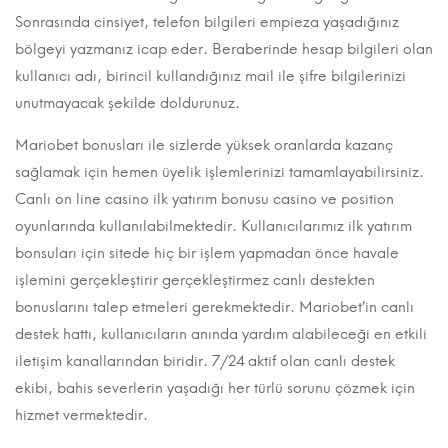
Sonrasında cinsiyet, telefon bilgileri empieza yaşadığınız
bölgeyi yazmanız icap eder. Beraberinde hesap bilgileri olan
kullanıcı adı, birincil kullandığınız mail ile şifre bilgilerinizi
unutmayacak şekilde doldurunuz.
Mariobet bonusları ile sizlerde yüksek oranlarda kazanç
sağlamak için hemen üyelik işlemlerinizi tamamlayabilirsiniz.
Canlı on line casino ilk yatırım bonusu casino ve position
oyunlarında kullanılabilmektedir. Kullanıcılarımız ilk yatırım
bonsuları için sitede hiç bir işlem yapmadan önce havale
işlemini gerçekleştirir gerçekleştirmez canlı destekten
bonuslarını talep etmeleri gerekmektedir. Mariobet’in canlı
destek hattı, kullanıcıların anında yardım alabileceği en etkili
iletişim kanallarından biridir. 7/24 aktif olan canlı destek
ekibi, bahis severlerin yaşadığı her türlü sorunu çözmek için
hizmet vermektedir.