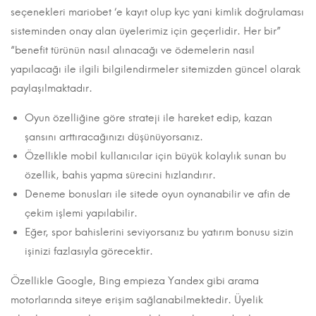
seçenekleri mariobet ‘e kayıt olup kyc yani kimlik doğrulaması
sisteminden onay alan üyelerimiz için geçerlidir. Her bir”
“benefit türünün nasıl alınacağı ve ödemelerin nasıl
yapılacağı ile ilgili bilgilendirmeler sitemizden güncel olarak
paylaşılmaktadır.
Oyun özelliğine göre strateji ile hareket edip, kazan
şansını arttıracağınızı düşünüyorsanız.
Özellikle mobil kullanıcılar için büyük kolaylık sunan bu
özellik, bahis yapma sürecini hızlandırır.
Deneme bonusları ile sitede oyun oynanabilir ve afin de
çekim işlemi yapılabilir.
Eğer, spor bahislerini seviyorsanız bu yatırım bonusu sizin
işinizi fazlasıyla görecektir.
Özellikle Google, Bing empieza Yandex gibi arama
motorlarında siteye erişim sağlanabilmektedir. Üyelik