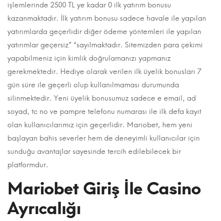
işlemlerinde 2500 TL ye kadar 0 ilk yatırım bonusu
kazanmaktadır. İlk yatırım bonusu sadece havale ile yapılan
yatırımlarda geçerlidir diğer ödeme yöntemleri ile yapılan
yatırımlar geçersiz” “sayılmaktadır. Sitemizden para çekimi
yapabilmeniz için kimlik doğrulamanızı yapmanız
gerekmektedir. Hediye olarak verilen ilk üyelik bonusları 7
gün süre ile geçerli olup kullanılmaması durumunda
silinmektedir. Yeni üyelik bonusumuz sadece e email, ad
soyad, tc no ve pampre telefonu numarası ile ilk defa kayıt
olan kullanıcılarımız için geçerlidir. Mariobet, hem yeni
başlayan bahis severler hem de deneyimli kullanıcılar için
sunduğu avantajlar sayesinde tercih edilebilecek bir
platformdur.
Mariobet Giriş İle Casino
Ayrıcalığı