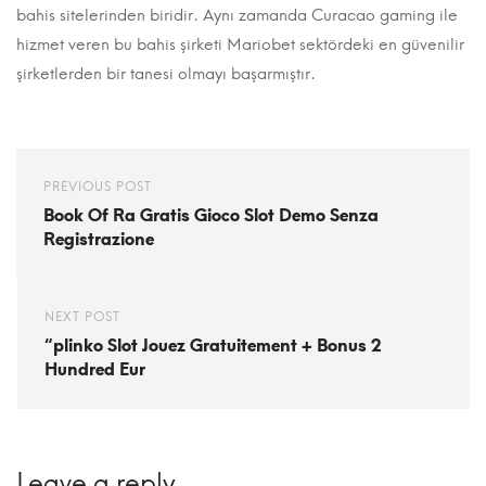
bahis sitelerinden biridir. Aynı zamanda Curacao gaming ile
hizmet veren bu bahis şirketi Mariobet sektördeki en güvenilir
şirketlerden bir tanesi olmayı başarmıştır.
PREVIOUS POST
Book Of Ra Gratis Gioco Slot Demo Senza
Registrazione
NEXT POST
“plinko Slot Jouez Gratuitement + Bonus 2
Hundred Eur
Leave a reply