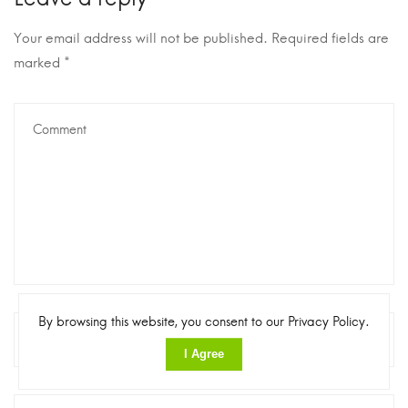
Your email address will not be published.
Required fields are
marked
*
By browsing this website, you consent to our Privacy Policy.
I Agree