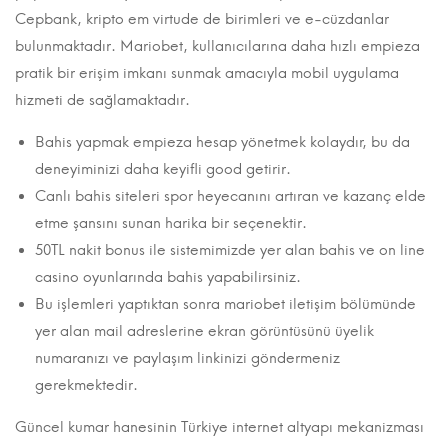
Cepbank, kripto em virtude de birimleri ve e-cüzdanlar
bulunmaktadır. Mariobet, kullanıcılarına daha hızlı empieza
pratik bir erişim imkanı sunmak amacıyla mobil uygulama
hizmeti de sağlamaktadır.
Bahis yapmak empieza hesap yönetmek kolaydır, bu da
deneyiminizi daha keyifli good getirir.
Canlı bahis siteleri spor heyecanını artıran ve kazanç elde
etme şansını sunan harika bir seçenektir.
50TL nakit bonus ile sistemimizde yer alan bahis ve on line
casino oyunlarında bahis yapabilirsiniz.
Bu işlemleri yaptıktan sonra mariobet iletişim bölümünde
yer alan mail adreslerine ekran görüntüsünü üyelik
numaranızı ve paylaşım linkinizi göndermeniz
gerekmektedir.
Güncel kumar hanesinin Türkiye internet altyapı mekanizması