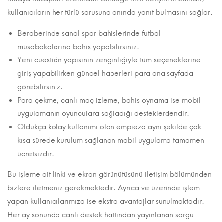
kullanıcıların her türlü sorusuna anında yanıt bulmasını sağlar.
Beraberinde sanal spor bahislerinde futbol
müsabakalarına bahis yapabilirsiniz.
Yeni cuestión yapısının zenginliğiyle tüm seçeneklerine
giriş yapabilirken güncel haberleri para ana sayfada
görebilirsiniz.
Para çekme, canlı maç izleme, bahis oynama ise mobil
uygulamanın oyunculara sağladığı desteklerdendir.
Oldukça kolay kullanımı olan empieza aynı şekilde çok
kısa sürede kurulum sağlanan mobil uygulama tamamen
ücretsizdir.
Bu işleme ait linki ve ekran görünütüsünü iletişim bölümünden
bizlere iletmeniz gerekmektedir. Ayrıca ve üzerinde işlem
yapan kullanıcılarımıza ise ekstra avantajlar sunulmaktadır.
Her ay sonunda canlı destek hattından yayınlanan sorgu