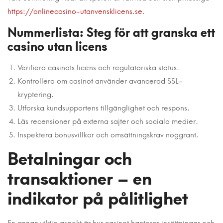
https://onlinecasino-utanvensklicens.se
.
Nummerlista: Steg för att granska ett
casino utan licens
Verifiera casinots licens och regulatoriska status.
Kontrollera om casinot använder avancerad SSL-
kryptering.
Utforska kundsupportens tillgänglighet och respons.
Läs recensioner på externa sajter och sociala medier.
Inspektera bonusvillkor och omsättningskrav noggrant.
Betalningar och
transaktioner – en
indikator på pålitlighet