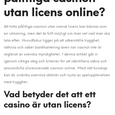
man
utan licens online?
pålitliga
casinon
Att hitta pålitliga casinon utan svensk licens kan kännas som
utan
en utmaning, men det är fullt möjligt om man vet vad man ska
licens
leta efter. Huvudfokus ligger på att säkerställa trygghet,
rättvisa och säker bankhantering även när casinot inte är
online?
reglerat av svenska myndigheter. I denna artikel går vi
igenom viktiga steg och kriterier för att identifiera säkra och
ansvarsfulla olicensierade casinon online. Med rätt kunskap
9
kan du undvika oseriösa aktörer och njuta av spelupplevelsen
August
med trygghet.
2025
Vad betyder det att ett
2025-
08-
casino är utan licens?
09T05:38:41+05:30
in