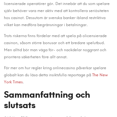
licensierade operatörer gör. Det innebär att du som spelare
själv behöver vara mer aktiv med att kontrollera seriösiteten
hos casinot. Dessutom är svenska banker ibland restriktiva
vilket kan medföra begränsningar i betalningar.
Trots riskerna finns fördelar med att spela på olicensierade
casinon, såsom större bonusar och ett bredare spelutbud.
Men alltid bör man väga för- och nackdelar noggrant och
prioritera säkerheten före allt annat.
För mer om hur regler kring onlinecasino påverkar spelare
globalt kan du läsa detta insiktsfulla reportage på
The New
York Times
.
Sammanfattning och
slutsats