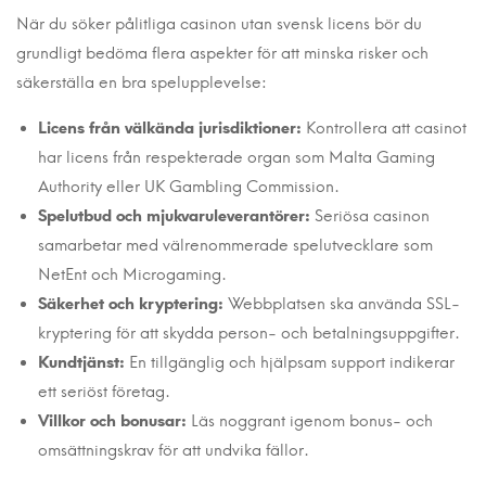
När du söker pålitliga casinon utan svensk licens bör du
grundligt bedöma flera aspekter för att minska risker och
säkerställa en bra spelupplevelse:
Licens från välkända jurisdiktioner:
Kontrollera att casinot
har licens från respekterade organ som Malta Gaming
Authority eller UK Gambling Commission.
Spelutbud och mjukvaruleverantörer:
Seriösa casinon
samarbetar med välrenommerade spelutvecklare som
NetEnt och Microgaming.
Säkerhet och kryptering:
Webbplatsen ska använda SSL-
kryptering för att skydda person- och betalningsuppgifter.
Kundtjänst:
En tillgänglig och hjälpsam support indikerar
ett seriöst företag.
Villkor och bonusar:
Läs noggrant igenom bonus- och
omsättningskrav för att undvika fällor.