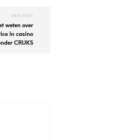
NEXT POST
et weten over
ice in casino
onder CRUKS