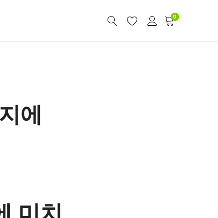
0
유지에
에 미치