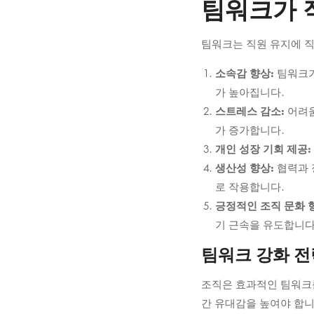
에
팀워크가 
미
팀워크는 직원 유지에 직
치
소속감 향상:
팀워크가
는
가 높아집니다.
스트레스 감소:
어려움
영
가 증가합니다.
향
개인 성장 기회 제공:
생산성 향상:
협력과 
로 작용합니다.
11
긍정적인 조직 문화 
August
기 근속을 유도합니다
2025
팀워크 강화 전
2025-
08-
조직은 효과적인 팀워크를
11T04:47:16+05:30
간 유대감을 높여야 합니