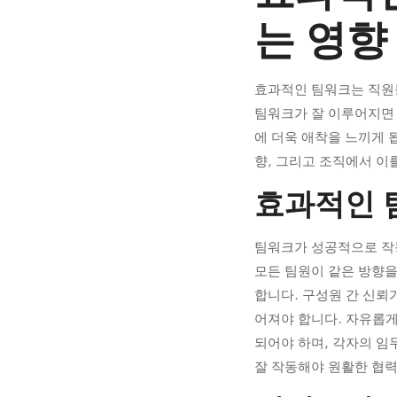
과
는 영향
적
인
효과적인 팀워크는 직원들
팀워크가 잘 이루어지면 
팀
에 더욱 애착을 느끼게 
워
향, 그리고 조직에서 이
크
효과적인 
가
팀워크가 성공적으로 작동
직
모든 팀원이 같은 방향을
원
합니다. 구성원 간 신뢰
어져야 합니다. 자유롭게
유
되어야 하며, 각자의 임
지
잘 작동해야 원활한 협