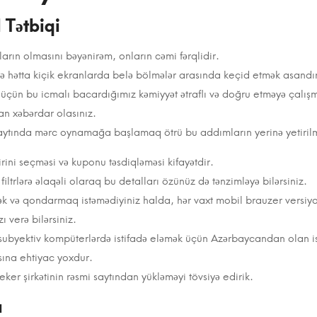
 Tətbiqi
rın olmasını bəyənirəm, onların cəmi fərqlidir.
 hətta kiçik ekranlarda belə bölmələr arasında keçid etmək asandı
çün bu icmalı bacardığımız kəmiyyət ətraflı və doğru etməyə çalış
n xəbərdar olasınız.
tında mərc oynamağa başlamaq ötrü bu addımların yerinə yetirilmə
ni seçməsi və kuponu təsdiqləməsi kifayətdir.
ltrlərə əlaqəli olaraq bu detalları özünüz də tənzimləyə bilərsiniz.
ək və qondarmaq istəmədiyiniz halda, hər vaxt mobil brauzer versiyas
 verə bilərsiniz.
subyektiv kompüterlərdə istifadə eləmək üçün Azərbaycandan olan ist
ına ehtiyac yoxdur.
ker şirkətinin rəsmi saytından yükləməyi tövsiyə edirik.
ı