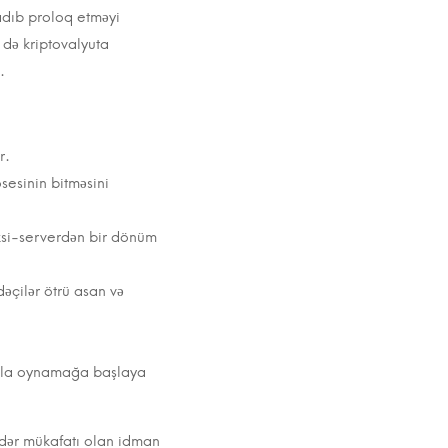
adıb proloq etməyi
 də kriptovalyuta
.
r.
sesinin bitməsini
ksi-serverdən bir dönüm
əçilər ötrü asan və
pulla oynamağa başlaya
ər mükafatı olan idman