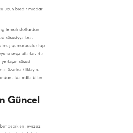
çu üçün bəsdir miqdar
ng temalı slotlardan
ud xüsusiyyətlərə,
 olmuş qumarbazlar lap
yunu seçə bilərlər. Bu
 yerləşən xüsusi
sı üzərinə klikləyin.
ından əldə edilə bilən
En Güncel
et qəpikləri, əvəzsiz