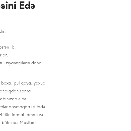
sini Edə
ir.
stərilib.
rlar.
ü ziyarətçilərin daha
zə baxa, pul qoya, yaxud
amlandıqdan sonra
sabınızda əldə
clər qoymaqda istifadə
. Bütün formal idman və
 Bu bölmədə Mostbet