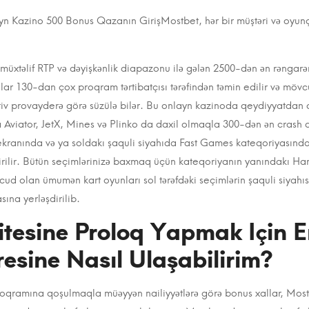
yn Kazino 500 Bonus Qazanın GirişMostbet, hər bir müştəri və oyun
müxtəlif RTP və dəyişkənlik diapazonu ilə gələn 2500-dən ən rəngarə
nlar 130-dan çox proqram tərtibatçısı tərəfindən təmin edilir və mövc
iv provayderə görə süzülə bilər. Bu onlayn kazinoda qeydiyyatdan
 Aviator, JetX, Mines və Plinko da daxil olmaqla 300-dən ən crash o
ekranında və ya soldakı şaquli siyahıda Fast Games kateqoriyasında
rilir. Bütün seçimlərinizə baxmaq üçün kateqoriyanın yanındakı Hamı
d olan ümumən kart oyunları sol tərəfdəki seçimlərin şaquli siyahıs
sına yerləşdirilib.
itesine Proloq Yapmak Için 
esine Nasıl Ulaşabilirim?
roqramına qoşulmaqla müəyyən nailiyyətlərə görə bonus xallar, Mostb