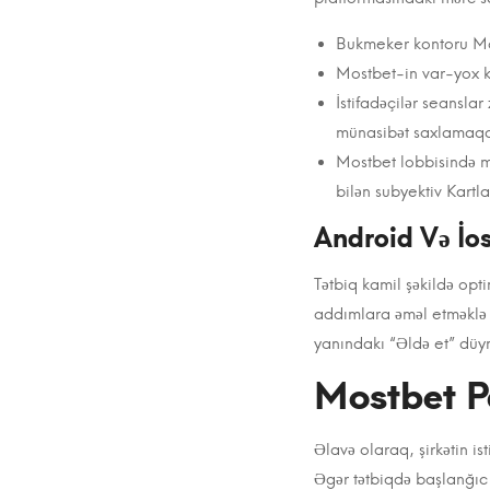
Bukmeker kontoru Mo
Mostbet-in var-yox k
İstifadəçilər seansla
münasibət saxlamaqd
Mostbet lobbisində mö
bilən subyektiv Kartla
Android Və İ
Tətbiq kamil şəkildə opti
addımlara əməl etməklə A
yanındakı “Əldə et” düym
Mostbet P
Əlavə olaraq, şirkətin is
Əgər tətbiqdə başlanğıc 