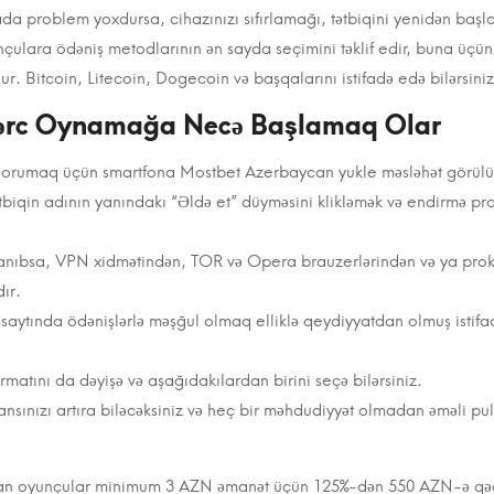
da problem yoxdursa, cihazınızı sıfırlamağı, tətbiqini yenidən başl
çulara ödəniş metodlarının ən sayda seçimini təklif edir, buna üçün
. Bitcoin, Litecoin, Dogecoin və başqalarını istifadə edə bilərsiniz
ərc Oynamağa Necə Başlamaq Olar
i qorumaq üçün smartfona Mostbet Azerbaycan yukle məsləhət görülü
tətbiqin adının yanındakı “Əldə et” düyməsini klikləmək və endirmə pro
lanıbsa, VPN xidmətindən, TOR və Opera brauzerlərindən və ya pro
ır.
aytında ödənişlərlə məşğul olmaq elliklə qeydiyyatdan olmuş istifad
formatını da dəyişə və aşağıdakılardan birini seçə bilərsiniz.
lansınızı artıra biləcəksiniz və heç bir məhdudiyyət olmadan əməli 
lan oyunçular minimum 3 AZN əmanət üçün 125%-dən 550 AZN-ə qəd