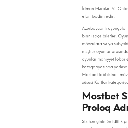
İdman
İdman Mərcləri Və Onla
elan təqdim edir.
Mərcləri
Azərbaycanlı oyunçular 
Və
birini seçə bilərlər. Oyu
Onlayn
mövzulara və ya subyekt
məşhur oyunlar arasında
Kazino
oyunlar mahiyyət lobbi 
500
kateqoriyasında yerləşdi
Mostbet lobbisində mövcu
Bonus
xüsusi Kartlar kateqoriya
Qazanın
Mostbet S
Giriş</tg
Proloq Adr
Siz həmçinin ümidlilik p
10