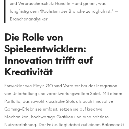
und Verbraucherschutz Hand in Hand gehen, was
langfristig dem Wachstum der Branche zuträglich ist.“ —
Branchenanalytiker
Die Rolle von
Spieleentwicklern:
Innovation trifft auf
Kreativität
Entwickler wie Play’n GO sind Vorreiter bei der Integration
von Unterhaltung und verantwortungsvollem Spiel. Mit einem
Portfolio, das sowohl klassische Slots als auch innovative
Gaming-Erlebnisse umfasst, setzen sie auf kreative
Mechaniken, hochwertige Grafiken und eine nahtlose
Nutzererfahrung. Der Fokus liegt dabei auf einem Balanceakt