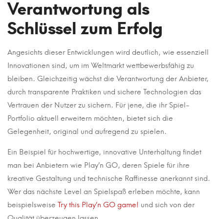
Verantwortung als
Schlüssel zum Erfolg
Angesichts dieser Entwicklungen wird deutlich, wie essenziell
Innovationen sind, um im Weltmarkt wettbewerbsfähig zu
bleiben. Gleichzeitig wächst die Verantwortung der Anbieter,
durch transparente Praktiken und sichere Technologien das
Vertrauen der Nutzer zu sichern. Für jene, die ihr Spiel-
Portfolio aktuell erweitern möchten, bietet sich die
Gelegenheit, original und aufregend zu spielen.
Ein Beispiel für hochwertige, innovative Unterhaltung findet
man bei Anbietern wie Play’n GO, deren Spiele für ihre
kreative Gestaltung und technische Raffinesse anerkannt sind.
Wer das nächste Level an Spielspaß erleben möchte, kann
beispielsweise
Try this Play’n GO game!
und sich von der
Qualität überzeugen lassen.