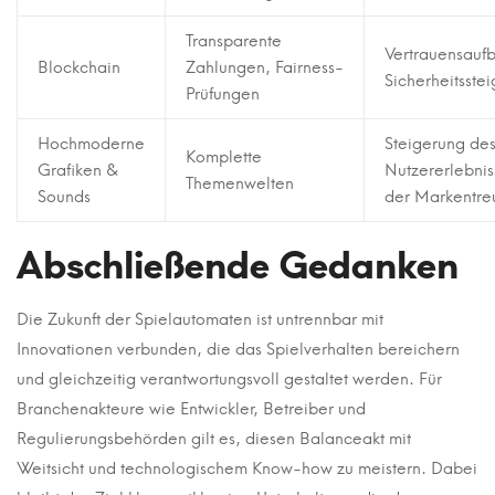
Transparente
Vertrauensauf
Blockchain
Zahlungen, Fairness-
Sicherheitsste
Prüfungen
Hochmoderne
Steigerung de
Komplette
Grafiken &
Nutzererlebnis
Themenwelten
Sounds
der Markentre
Abschließende Gedanken
Die Zukunft der Spielautomaten ist untrennbar mit
Innovationen verbunden, die das Spielverhalten bereichern
und gleichzeitig verantwortungsvoll gestaltet werden. Für
Branchenakteure wie Entwickler, Betreiber und
Regulierungsbehörden gilt es, diesen Balanceakt mit
Weitsicht und technologischem Know-how zu meistern. Dabei