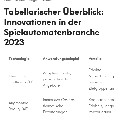
Tabellarischer Überblick:
Innovationen in der
Spielautomatenbranche
2023
Technologie
Anwendungsbeispiel
Vorteile
Erhöhte
Adaptive Spiele,
Künstliche
Nutzerbindung
personalisierte
Intelligenz (KI)
bessere
Angebote
Zielgruppena
Immersive Casinos,
Realitätsnäher
Augmented
thematische
Erlebnis, läng
Reality (AR)
Erweiterungen
Verweildauer