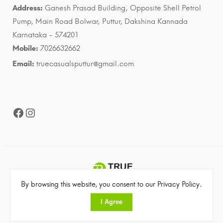
Address:
Ganesh Prasad Building, Opposite Shell Petrol
Pump, Main Road Bolwar, Puttur, Dakshina Kannada
Karnataka - 574201
Mobile:
7026632662
Email:
truecasualsputtur@gmail.com
Facebook
Instagram
By browsing this website, you consent to our Privacy Policy.
©2023 True Casuals. All rights reserved
I Agree
Made with
by
The Web People