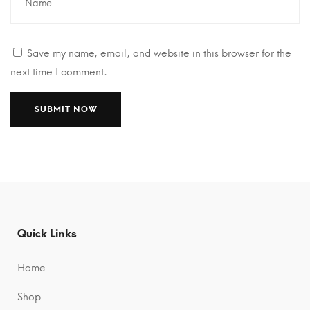
Save my name, email, and website in this browser for the
next time I comment.
A
A
l
l
t
t
e
e
r
r
n
n
Quick Links
a
a
t
t
Home
i
i
Shop
v
v