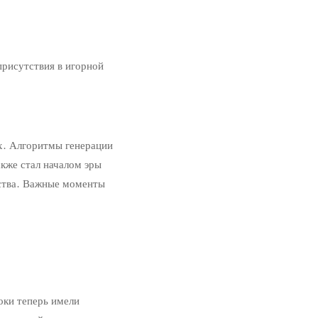
присутствия в игорной
ах. Алгоритмы генерации
кже стал началом эры
йства. Важные моменты
оки теперь имели