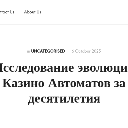
tact Us
About Us
in
UNCATEGORISED
6 October 2025
сследование эволюц
Казино Автоматов за
десятилетия