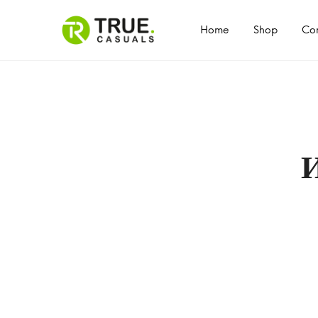
Primary
Menu
Home
Shop
Con
И