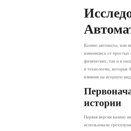
Исследова
Исслед
эволюции
Автомат
Казино
Автомато
Казино автоматы, или 
изменились от простых 
за
физических, так и в онл
десятилет
и технологии, которые 
влияние на игорную ин
Первонача
6
October
истории
2025
2025-
Первая версия казино а
10-
использовали трехплун
06T16:24:42+05:30