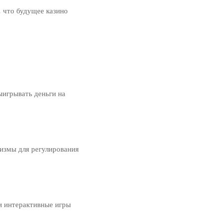
 что будущее казино
ыигрывать деньги на
низмы для регулирования
и интерактивные игры