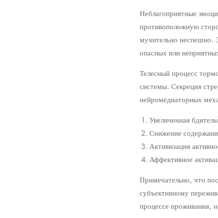
Неблагоприятные эмоци
противоположную сторон
мучительно неспешно. 
опасных или неприятных
Телесный процесс тормо
системы. Секреция стре
нейромедиаторных меха
Увеличенная бдитель
Снижение содержания
Активизация активн
Аффективное активац
Примечательно, что по
субъективному пережив
процессе проживания, н