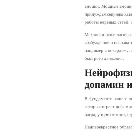
in
эмоций. Мощные эмоцио
Uncategorised
принуждая секунды каз
работы нервных сетей,
Механизм психологическ
возбуждение и познават
например в покердом, н
быстрого движения.
Нейрофиз
допамин 
В фундаменте нашего о
которых играет дофамин
награду в pokerdom, о
Надперекрестное образ