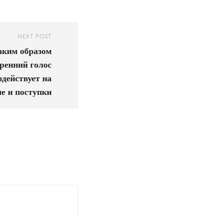
NEXT POST
аким образом
ренний голос
здействует на
е и поступки