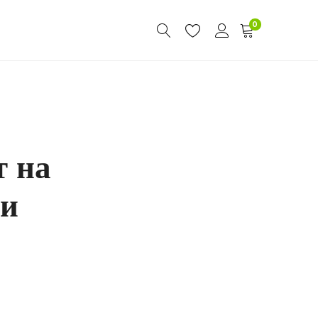
0
т на
ни