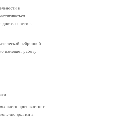
ельности в
астягиваться
 длительности в
патической нейронной
но изменяет работу
яти
ях часто противостоит
конечно долгим в