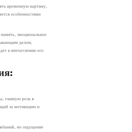
нять временную картину,
яется особенностями
 память, эмоциональное
атывающим делом,
едет к впечатлению его
ия:
, главную роль в
ющий за мотивацию и
лебаний, но ощущение