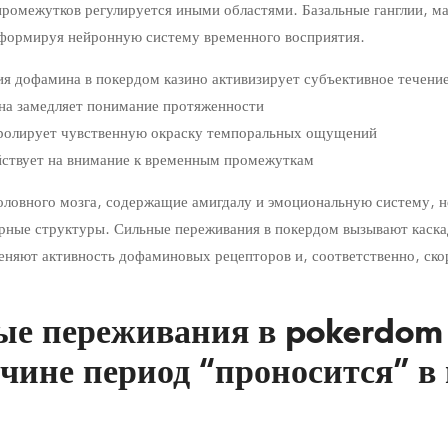
ромежутков регулируется иными областями. Базальные ганглии, ма
 формируя нейронную систему временного восприятия.
я дофамина в покердом казино активизирует субъективное течени
а замедляет понимание протяженности
тролирует чувственную окраску темпоральных ощущений
йствует на внимание к временным промежуткам
оловного мозга, содержащие амигдалу и эмоциональную систему, 
ерные структуры. Сильные переживания в покердом вызывают каск
еняют активность дофаминовых рецепторов и, соответственно, ск
е переживания в pokerdom 
чине период “проносится” в