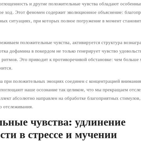
поглощенность и другие положительные чувства обладают особенны
ное ход. Этот феномен содержит эволюционное объяснение: благоп
тных ситуациях, при которых полное погружение в момент станов
реживаем положительные чувства, активируется структура вознагр
отка дофамина в покердом не только генерирует чувство удовольст
х ритмов. Это приводит к противоречивой обстановке: чем больше
чится.
па при положительных эмоциях соединен с концентрацией внимани
 поглощают наше осознание так целиком, что мы прекращаем отсле
ллект абсолютно направлен на обработке благоприятных стимулов,
о отслеживания.
ьные чувства: удлинение
сти в стрессе и мучении