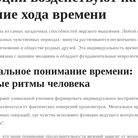
ие хода времени
уют
а из самых загадочных способностей людского мышления. Любой из
разных чувственных периодах: минуты растягиваются нескончаемо 
гновенно в обществе родных друзей. Эта индивидуальность време
связана с нашими эмоциями и обладает фундаментальные неврологи
альное понимание времени:
ые ритмы человека
ержит уникальной умением формировать индивидуальное восприяти
азличаться от фактических измерений хронометров. Ментальное вр
нных операций, где чувства исполняют функцию ведущего контрол
в”.
, что наше понимание продолжительности явлений зависит от мо