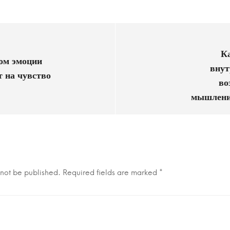
К
ом эмоции
внут
т на чувство
во
мышлени
 not be published.
Required fields are marked
*