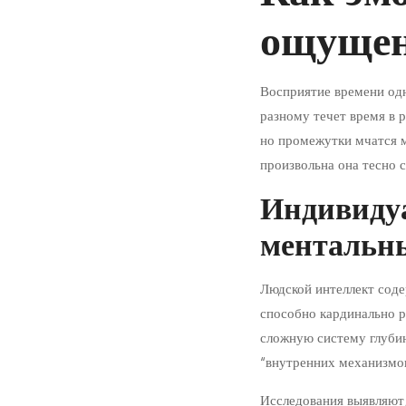
эмоции
ощущен
воздейств
на
Восприятие времени одн
разному течет время в 
ощущение
но промежутки мчатся м
хода
произвольна она тесно 
времени
Индивиду
ментальн
30
Людской интеллект сод
January
способно кардинально р
2026
сложную систему глуби
2026-
“внутренних механизмо
01-
30T11:02:24+05:30
Исследования выявляют