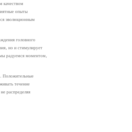
м качеством
риятные опыты
ится эволюционным
аждения головного
вия, но и стимулирует
 мы радуемся моментом,
я. Положительные
живать течение
 не распределяя