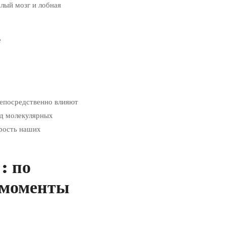
лый мозг и лобная
е
непосредственно влияют
ад молекулярных
орость наших
: по
 моменты