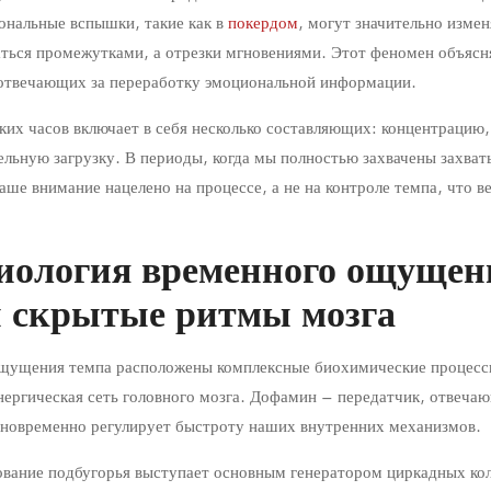
нальные вспышки, такие как в
покердом
, могут значительно изме
аться промежутками, а отрезки мгновениями. Этот феномен объясн
 отвечающих за переработку эмоциональной информации.
их часов включает в себя несколько составляющих: концентрацию,
ельную загрузку. В периоды, когда мы полностью захвачены захв
аше внимание нацелено на процессе, а не на контроле темпа, что в
иология временного ощущен
и скрытые ритмы мозга
щущения темпа расположены комплексные биохимические процессы
ергическая сеть головного мозга. Дофамин – передатчик, отвеча
дновременно регулирует быстроту наших внутренних механизмов.
ование подбугорья выступает основным генератором циркадных ко