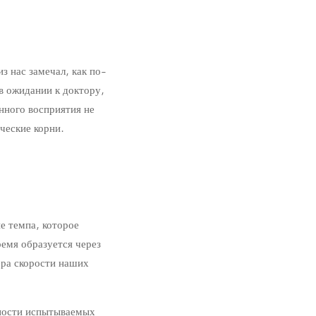
 нас замечал, как по-
в ожидании к доктору,
нного восприятия не
ческие корни.
е темпа, которое
емя образуется через
ера скорости наших
щности испытываемых