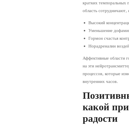
кратких темпоральных п
область сотрудничают,
Высокий концентраци
Уменьшение дофамин
Гормон счастья кон
Норадреналин возде
Аффективные области г
на эти нейротрансмитт
процессов, которые изм
внутренних часов.
Позитивны
какой при
радости