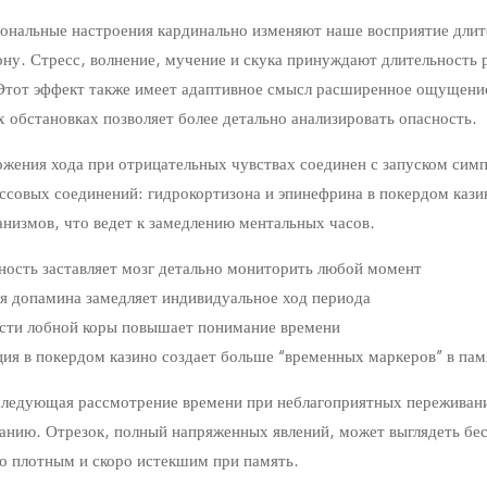
ональные настроения кардинально изменяют наше восприятие длит
у. Стресс, волнение, мучение и скука принуждают длительность р
Этот эффект также имеет адаптивное смысл расширенное ощущение
 обстановках позволяет более детально анализировать опасность.
жения хода при отрицательных чувствах соединен с запуском сим
ссовых соединений: гидрокортизона и эпинефрина в покердом кази
низмов, что ведет к замедлению ментальных часов.
ность заставляет мозг детально мониторить любой момент
 допамина замедляет индивидуальное ход периода
ости лобной коры повышает понимание времени
ия в покердом казино создает больше “временных маркеров” в пам
следующая рассмотрение времени при неблагоприятных переживани
анию. Отрезок, полный напряженных явлений, может выглядеть бес
о плотным и скоро истекшим при память.