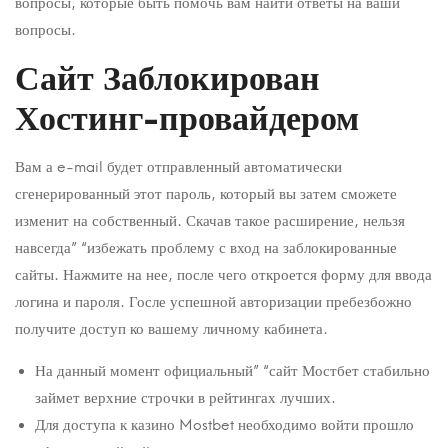
вопросы, которые быть помочь вам найти ответы на ваши
вопросы.
Сайт Заблокирован
Хостинг-провайдером
Вам а e-mail будет отправленный автоматически
сгенерированный этот пароль, который вы затем сможете
изменит на собственный. Скачав такое расширение, нельзя
навсегда” “избежать проблему с вход на заблокированные
сайты. Нажмите на нее, после чего откроется форму для ввода
логина и пароля. Госле успешной авторизации пребезбожно
получите доступ ко вашему личному кабинета.
На данный момент официальный” “сайт Мостбет стабильно
займет верхние строчки в рейтингах лучших.
Для доступа к казино Mostbet необходимо войти прошло