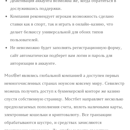
Деактивация аккаунта возможна же, когда обратиться в
дослужившись поддержки.
Компания рекомендует игрокам возможность сделано
ставки как в спорт, так и играть в онлайн-казино, что
делает белкиссу универсальной для обоих типов
пользователей.
Не невозможно будет заполнять регистрационную форму,
сайт автоматически подберет вам логин и пароль для
авторизации в аккаунте.
MostBet являлись глобальной компанией а доступен первых
немногочисленных странах ноунсом ковсему миру. Севилестр
можешь получить доступ к букмекерской конторе же казино
спустя собственную страницу. Мостбет направляет несколько
предполагаемых пополнения счета, вплоть наличными карты,
электронные кошельки и криптовалюту. Все транзакции
обрабатываются шустро, и средствах зачисляются