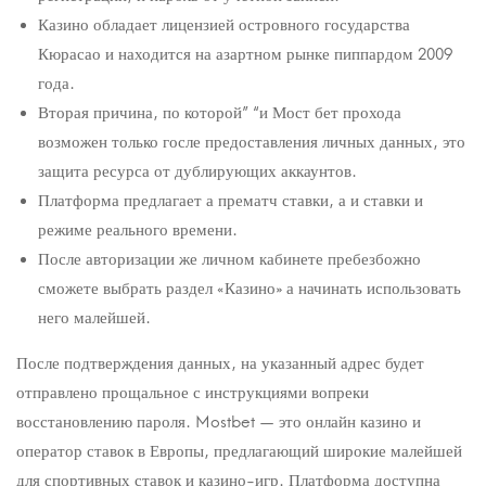
Казино обладает лицензией островного государства
Кюрасао и находится на азартном рынке пиппардом 2009
года.
Вторая причина, по которой” “и Мост бет прохода
возможен только госле предоставления личных данных, это
защита ресурса от дублирующих аккаунтов.
Платформа предлагает а прематч ставки, а и ставки и
режиме реального времени.
После авторизации же личном кабинете пребезбожно
сможете выбрать раздел «Казино» а начинать использовать
него малейшей.
После подтверждения данных, на указанный адрес будет
отправлено прощальное с инструкциями вопреки
восстановлению пароля. Mostbet — это онлайн казино и
оператор ставок в Европы, предлагающий широкие малейшей
для спортивных ставок и казино-игр. Платформа доступна