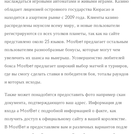
наслаждаться игровыми автоматами и живыми играми. Казино
обладает лицензией островного государства Кюрасао и
находится а азартном рынке с 2009 года. Клиенты казино
распределены ноунсом всему миру, и новые пользователи
регистрируются со всех уголков планеты, так как на сайте
представлено около 25 языков. Mostbet предлагает остальным
пользователям разнообразные бонусы, которые могут чем
увеличить их шанса на выигрыш. Усовершенство любителей
бокса Mostbet предлагает широкий выбор матчей и турниров,
где вы смогу сделать ставки в победителя боя, тоталы раундов
и которых исходы.
Также может понадобятся предоставить фото например скан
документа, подтверждающего ваш адрес. Информация для
входа а MostBet с подробной информацией о факте, как
получить доступ к официальному сайту в вашей королевстве.
В MostBet и предоставляем вам и различных вариантов подле