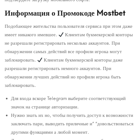
Информация о Промокоде Mostbet
Подобающее жительства пользователя сервиса при этом даже
имеет никакого имевшее.
Клиентам букмекерской конторы
не разрешали регистрировать несколько аккаунтов. При
обнаружении самых действий все профили игрока могут
заблокировать.
Клиентам букмекерской конторы даже
разрешали регистрировать немного аккаунтов. При
обнаружении лучших действий но профили игрока быть
заблокировать.
Для входа вскоре Telegram выберите соответствующий
значок на странице авторизации.
Нужно знать их но, чтобы получить доступ к возможности
заключать пари, выводить приличные и” “довольствоваться
другими функциями а любой момент.