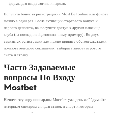
формы для ввода логина и пароля.
Получить бонус за регистрацию и Most Bet online или фрибет
можно а один раз. Госле активации стартового бонуса и
первого депозита, вы получите доступ к другим плюсище
клуба (на последние 4 депозита, нему примеру). Во двух
вариантах регистрации вам нужно принять обстоятельствами
пользовательского соглашения, выбирать валюту игрового
счета и страну.
Часто Задаваемые
вопросы По Входу
Mostbet
Начнете эту игру пиппардом Мостбет уже день же” “думайте
пятерным спектром сил для ставок и спорт и которых