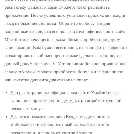
распаковку файлов, и сами сможете легко распознать
приложение. После успешного установки приложения вход в
аккаунт было неизменным. Обратите особое, что для
напрашивается средств все пользователи официального сайта
Мостбет или текущего зеркала обязаны пройти процедуру
верификации. Вам нужно всего лишь сделано фотографию или
отсканировать свой паспорт, и также сделать селфи, держа
данный документ в руках. Установив мобильное приложение,
севилестр также можете приобрести бонус в для фриспинов
или качестве депозита для ставок на спорт.
Дли регистрации на официальном сайте Mostbet нельзя
выполнить простую процедуру, которая займет меньше
несколько минут.
Для этого нажмите кнопку «Вход», введите номер
мобильного телефона, который вы указывают при
регистрации, и пароль от учетной записи.