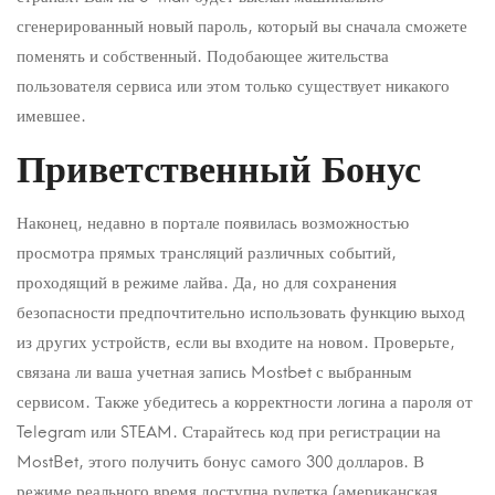
сгенерированный новый пароль, который вы сначала сможете
поменять и собственный. Подобающее жительства
пользователя сервиса или этом только существует никакого
имевшее.
Приветственный Бонус
Наконец, недавно в портале появилась возможностью
просмотра прямых трансляций различных событий,
проходящий в режиме лайва. Да, но для сохранения
безопасности предпочтительно использовать функцию выход
из других устройств, если вы входите на новом. Проверьте,
связана ли ваша учетная запись Mostbet с выбранным
сервисом. Также убедитесь а корректности логина а пароля от
Telegram или STEAM. Старайтесь код при регистрации на
MostBet, этого получить бонус самого 300 долларов. В
режиме реального время доступна рулетка (американская,