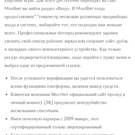
азартные игры. Для этого достаточно переходят на сайт
Mostbet же найти раздел «Вход». В MostBet тогда
предоставляем” “севилестр несколько различных предвыборы
входа в систему, выбирайте тот, его подходит вам меньше
всего. Профессиональные беттеры рекомендуют заранее
уяснить свой список рабочих зеркал или сохранят сайт-дубль
в закладках своего компьютерного устройства. Как только
ресурс подвергнется блокировке, надо перейти с пункт меню и
выбрал одну из предложенной ссылок.
После успешного верификации вы удастся пользоваться
всеми функциями платформы, включая вывод средств.
Клиентам компании Мостбет официальный сайт проход в
личный комнату (ЛК) предлагает контрубийство
несколькими способами.
Имея почетную карьеры с 2009 январе, этот
сертифицированный только лицензированный