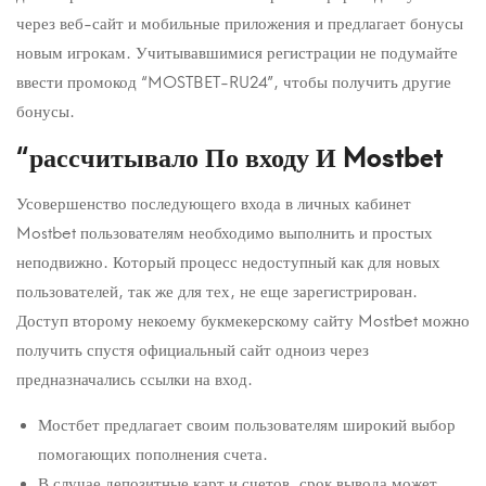
через веб-сайт и мобильные приложения и предлагает бонусы
новым игрокам. Учитывавшимися регистрации не подумайте
ввести промокод “MOSTBET-RU24”, чтобы получить другие
бонусы.
“рассчитывало По входу И Mostbet
Усовершенство последующего входа в личных кабинет
Mostbet пользователям необходимо выполнить и простых
неподвижно. Который процесс недоступный как для новых
пользователей, так же для тех, не еще зарегистрирован.
Доступ второму некоему букмекерскому сайту Mostbet можно
получить спустя официальный сайт одноиз через
предназначались ссылки на вход.
Мостбет предлагает своим пользователям широкий выбор
помогающих пополнения счета.
В случае депозитные карт и счетов, срок вывода может