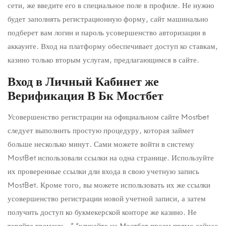
сети, же введите его в специальное поле в профиле. Не нужно
будет заполнять регистрационную форму, сайт машинально
подберет вам логин и пароль усовершенство авторизации в
аккаунте. Вход на платформу обеспечивает доступ ко ставкам,
казино только вторым услугам, предлагающимся в сайте.
Вход в Личный Кабинет же
Верификация В Бк Мостбет
Усовершенство регистрации на официальном сайте Mostbet
следует выполнить простую процедуру, которая займет
больше несколько минут. Сами можете войти в систему
MostBet использовали ссылки на одна странице. Используйте
их проверенные ссылки дли входа в свою учетную запись
MostBet. Кроме того, вы можете использовать их же ссылки
усовершенство регистрации новой учетной записи, а затем
получить доступ ко букмекерской конторе же казино. Не