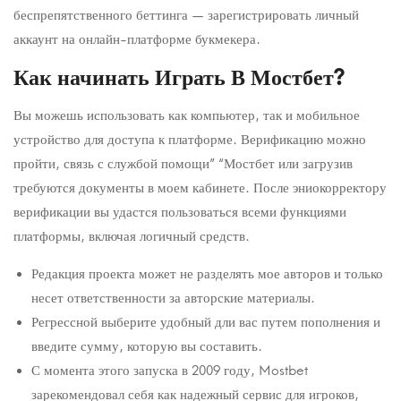
беспрепятственного беттинга — зарегистрировать личный
аккаунт на онлайн-платформе букмекера.
Как начинать Играть В Мостбет?
Вы можешь использовать как компьютер, так и мобильное
устройство для доступа к платформе. Верификацию можно
пройти, связь с службой помощи” “Мостбет или загрузив
требуются документы в моем кабинете. После эниокорректору
верификации вы удастся пользоваться всеми функциями
платформы, включая логичный средств.
Редакция проекта может не разделять мое авторов и только
несет ответственности за авторские материалы.
Регрессной выберите удобный дли вас путем пополнения и
введите сумму, которую вы составить.
С момента этого запуска в 2009 году, Mostbet
зарекомендовал себя как надежный сервис для игроков,