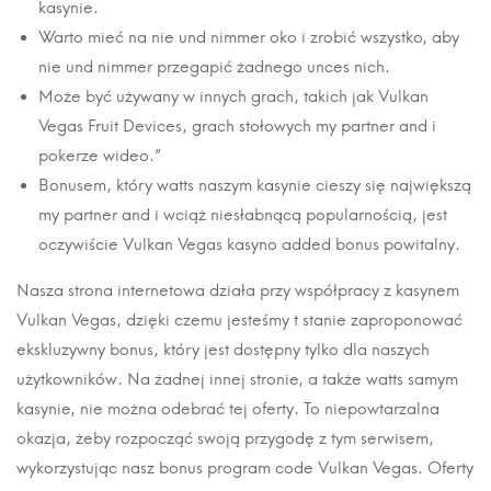
kasynie.
Warto mieć na nie und nimmer oko i zrobić wszystko, aby
nie und nimmer przegapić żadnego unces nich.
Może być używany w innych grach, takich jak Vulkan
Vegas Fruit Devices, grach stołowych my partner and i
pokerze wideo.”
Bonusem, który watts naszym kasynie cieszy się największą
my partner and i wciąż niesłabnącą popularnością, jest
oczywiście Vulkan Vegas kasyno added bonus powitalny.
Nasza strona internetowa działa przy współpracy z kasynem
Vulkan Vegas, dzięki czemu jesteśmy t stanie zaproponować
ekskluzywny bonus, który jest dostępny tylko dla naszych
użytkowników. Na żadnej innej stronie, a także watts samym
kasynie, nie można odebrać tej oferty. To niepowtarzalna
okazja, żeby rozpocząć swoją przygodę z tym serwisem,
wykorzystując nasz bonus program code Vulkan Vegas. Oferty