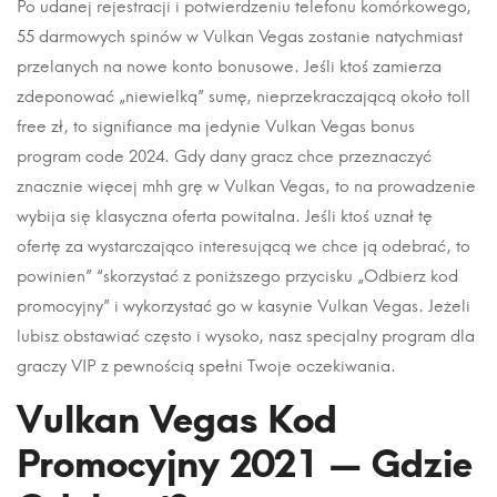
Po udanej rejestracji i potwierdzeniu telefonu komórkowego,
55 darmowych spinów w Vulkan Vegas zostanie natychmiast
przelanych na nowe konto bonusowe. Jeśli ktoś zamierza
zdeponować „niewielką” sumę, nieprzekraczającą około toll
free zł, to signifiance ma jedynie Vulkan Vegas bonus
program code 2024. Gdy dany gracz chce przeznaczyć
znacznie więcej mhh grę w Vulkan Vegas, to na prowadzenie
wybija się klasyczna oferta powitalna. Jeśli ktoś uznał tę
ofertę za wystarczająco interesującą we chce ją odebrać, to
powinien” “skorzystać z poniższego przycisku „Odbierz kod
promocyjny” i wykorzystać go w kasynie Vulkan Vegas. Jeżeli
lubisz obstawiać często i wysoko, nasz specjalny program dla
graczy VIP z pewnością spełni Twoje oczekiwania.
Vulkan Vegas Kod
Promocyjny 2021 — Gdzie