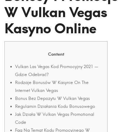
Promocyjny
W Vulkan Vegas
Do
Kasyno Online
Vulkan
Vegas:
Najlepszy
Content
Kod
Vulkan Las Vegas Kod Promocyjny 2021 —
Bonusowy!”
Gdzie Odebrać?
Rodzaje Bonusów W Kasynie On The
Internet Vulkan Vegas
24
Bonus Bez Depozytu W Vulkan Vegas
December
Regulamin Działania Kodu Bonusowego
2024
Jak Działa W Vulkan Vegas Promotional
2024-
Code
12-
Faq Na Temat Kodu Promocyjnego W