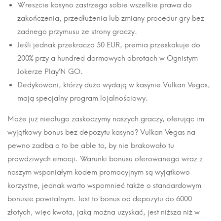
Wreszcie kasyno zastrzega sobie wszelkie prawa do
zakończenia, przedłużenia lub zmiany procedur gry bez
żadnego przymusu ze strony graczy.
Jeśli jednak przekracza 50 EUR, premia przeskakuje do
200% przy a hundred darmowych obrotach w Ognistym
Jokerze Play’N GO.
Dedykowani, którzy dużo wydają w kasynie Vulkan Vegas,
mają specjalny program lojalnościowy.
Może już niedługo zaskoczymy naszych graczy, oferując im
wyjątkowy bonus bez depozytu kasyno? Vulkan Vegas na
pewno zadba o to be able to, by nie brakowało tu
prawdziwych emocji. Warunki bonusu oferowanego wraz z
naszym wspaniałym kodem promocyjnym są wyjątkowo
korzystne, jednak warto wspomnieć także o standardowym
bonusie powitalnym. Jest to bonus od depozytu do 6000
złotych, więc kwota, jaką można uzyskać, jest niższa niż w