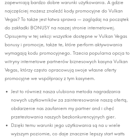
zapewniają bardzo dobre warunki użytkowania. A gdzie
najczęściej możesz znaleźć kody promocyjne do Vulkan
Vegas? To także jest łatwa sprawa — zaglądaj na początek
do zakładki BONUSY na naszej stronie internetowej.
Opisujemy w tej sekcji wszystkie dostępne w Vulkan Vegas
bonusy i promocje, także te, które perform aktywowania
wymagają kodu promocyjnego. Trzecia popularna opcja to
witryny internetowe partnerów biznesowych kasyna Vulkan
Vegas, którzy często opracowują swoje własne oferty
promocyjne we współpracy z tym kasynem.
Jest to również nasza ulubiona metoda nagradzania
nowych użytkowników za zainteresowanie naszą ofertą,
obdarzenie nas zaufaniem my partner and i chęć
przetestowania naszych bezkonkurencyjnych gier.
Dzięki temu warunki jego użytkowania są na u wiele
wyższym poziomie, co daje znacznie lepszy start watts