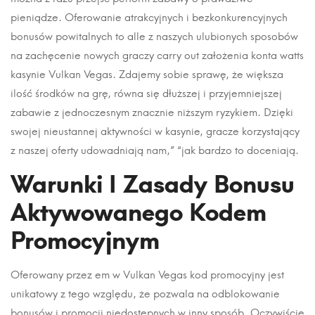
pieniądze. Oferowanie atrakcyjnych i bezkonkurencyjnych
bonusów powitalnych to alle z naszych ulubionych sposobów
na zachęcenie nowych graczy carry out założenia konta watts
kasynie Vulkan Vegas. Zdajemy sobie sprawę, że większa
ilość środków na grę, równa się dłuższej i przyjemniejszej
zabawie z jednoczesnym znacznie niższym ryzykiem. Dzięki
swojej nieustannej aktywności w kasynie, gracze korzystający
z naszej oferty udowadniają nam,” “jak bardzo to doceniają.
Warunki I Zasady Bonusu
Aktywowanego Kodem
Promocyjnym
Oferowany przez em w Vulkan Vegas kod promocyjny jest
unikatowy z tego względu, że pozwala na odblokowanie
bonusów i promocji niedostępnych w inny sposób. Oczywiście