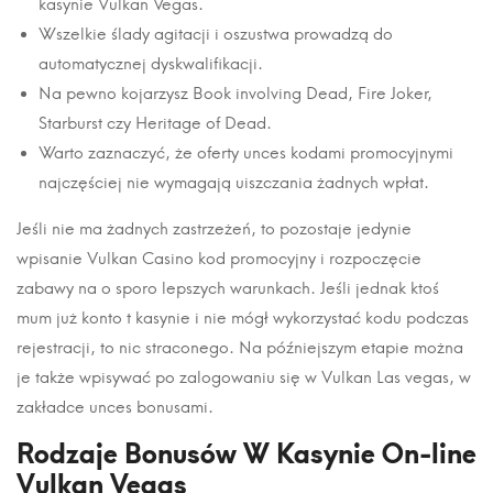
kasynie Vulkan Vegas.
Wszelkie ślady agitacji i oszustwa prowadzą do
automatycznej dyskwalifikacji.
Na pewno kojarzysz Book involving Dead, Fire Joker,
Starburst czy Heritage of Dead.
Warto zaznaczyć, że oferty unces kodami promocyjnymi
najczęściej nie wymagają uiszczania żadnych wpłat.
Jeśli nie ma żadnych zastrzeżeń, to pozostaje jedynie
wpisanie Vulkan Casino kod promocyjny i rozpoczęcie
zabawy na o sporo lepszych warunkach. Jeśli jednak ktoś
mum już konto t kasynie i nie mógł wykorzystać kodu podczas
rejestracji, to nic straconego. Na późniejszym etapie można
je także wpisywać po zalogowaniu się w Vulkan Las vegas, w
zakładce unces bonusami.
Rodzaje Bonusów W Kasynie On-line
Vulkan Vegas