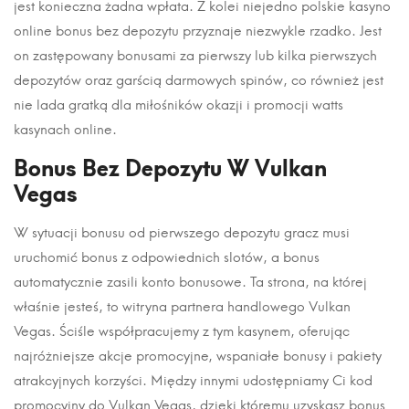
jest konieczna żadna wpłata. Z kolei niejedno polskie kasyno
online bonus bez depozytu przyznaje niezwykle rzadko. Jest
on zastępowany bonusami za pierwszy lub kilka pierwszych
depozytów oraz garścią darmowych spinów, co również jest
nie lada gratką dla miłośników okazji i promocji watts
kasynach online.
Bonus Bez Depozytu W Vulkan
Vegas
W sytuacji bonusu od pierwszego depozytu gracz musi
uruchomić bonus z odpowiednich slotów, a bonus
automatycznie zasili konto bonusowe. Ta strona, na której
właśnie jesteś, to witryna partnera handlowego Vulkan
Vegas. Ściśle współpracujemy z tym kasynem, oferując
najróżniejsze akcje promocyjne, wspaniałe bonusy i pakiety
atrakcyjnych korzyści. Między innymi udostępniamy Ci kod
promocyjny do Vulkan Vegas, dzięki któremu uzyskasz bonus