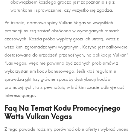
obowiązkiem każdego gracza jest zapoznanie się z
warunkami i sprawdzenie, czy wszystko się zgadza.
Po trzecie, darmowe spiny Vulkan Vegas se wszystkich
promocji muszą zostać obrócone w wymaganych ramach
czasowych. Każda próba wypłaty grozi ich utratą, wraz z
wszelkimi zgromadzonymi wygranymi. Kasyno jest całkowicie
dostosowane do urządzeń przenośnych, na aplikację Vulkan”
“Las vegas, więc nie powinno być żadnych problemów z
wykorzystaniem kodu bonusowego. Jeśli ktoś regularnie
sprawdza ght trzy główne sposoby dystrybucji kodów
promocyjnych, to z pewnością w krótkim czasie odkryje coś
interesującego.
Faq Na Temat Kodu Promocyjnego
Watts Vulkan Vegas
Z tego powodu radzimy porównać obie oferty i wybrać unces