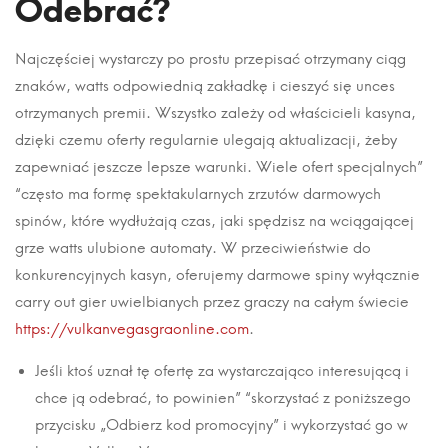
Odebrać?
Najczęściej wystarczy po prostu przepisać otrzymany ciąg
znaków, watts odpowiednią zakładkę i cieszyć się unces
otrzymanych premii. Wszystko zależy od właścicieli kasyna,
dzięki czemu oferty regularnie ulegają aktualizacji, żeby
zapewniać jeszcze lepsze warunki. Wiele ofert specjalnych”
“często ma formę spektakularnych zrzutów darmowych
spinów, które wydłużają czas, jaki spędzisz na wciągającej
grze watts ulubione automaty. W przeciwieństwie do
konkurencyjnych kasyn, oferujemy darmowe spiny wyłącznie
carry out gier uwielbianych przez graczy na całym świecie
https://vulkanvegasgraonline.com
.
Jeśli ktoś uznał tę ofertę za wystarczająco interesującą i
chce ją odebrać, to powinien” “skorzystać z poniższego
przycisku „Odbierz kod promocyjny” i wykorzystać go w