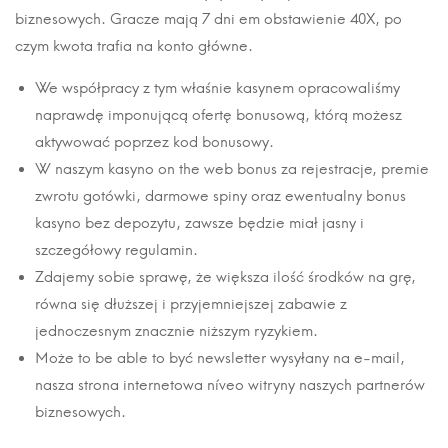
biznesowych. Gracze mają 7 dni em obstawienie 40X, po
czym kwota trafia na konto główne.
We współpracy z tym właśnie kasynem opracowaliśmy
naprawdę imponującą ofertę bonusową, którą możesz
aktywować poprzez kod bonusowy.
W naszym kasyno on the web bonus za rejestracje, premie
zwrotu gotówki, darmowe spiny oraz ewentualny bonus
kasyno bez depozytu, zawsze będzie miał jasny i
szczegółowy regulamin.
Zdajemy sobie sprawę, że większa ilość środków na grę,
równa się dłuższej i przyjemniejszej zabawie z
jednoczesnym znacznie niższym ryzykiem.
Może to be able to być newsletter wysyłany na e-mail,
nasza strona internetowa níveo witryny naszych partnerów
biznesowych.