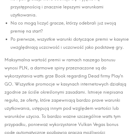
przystępnością i znacznie lepszymi warunkami
użytkowania.
Na co mogą liczyć gracze, którzy odebrali już swoją
premię na start?
Po pierwsze, wszystkie warunki dotyczące premii w kasynie
uwzględniają uczciwość i uczciwość jako podstawę gry.
Maksymalna wartość premii w ramach naszego bonusu
wynosi PLN, a darmowe spiny przeznaczone są do
wykorzystania watts grze Book regarding Dead firmy Play’n
GO. Wszystkie promocje w kasynach internetowych działają
zgodnie ze ściśle określonymi zasadami. Istnieje niepisana
reguła, że oferty, które zapewniają bardzo prave warunki
użytkowania, ustępują innym pod względem wartości lub
warunków użycia. To bardzo ważne szczególnie watts tym
przypadku, ponieważ wykorzystanie Vulkan Vegas bonus
code automatycznie pozbawia gracza możliwości