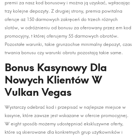
premii za nasz kod bonusowy i można ją uzyskać, wpłacając
trzy kolejne depozyty. Z drugiej strony, premia powitalna
oferuje aż 150 darmowych zakręceń do trzech różnych
slotów, w odróżnieniu od bonusu za oferowany przez em kod
promocyjny, t której oferujemy 55 darmowych obrotów.
Pozostałe warunki, takie grunzochse minimalny depozyt, czas
trwania bonusu czy warunki obrotu pozostają takie same.
Bonus Kasynowy Dla
Nowych Klientów W
Vulkan Vegas
Wystarczy odebrać kod i przepisać w najlepsze miejsce w
kasynie, które zawsze jest wskazane w ofercie promocyjnej.
W eight sposób możemy udostępniać ekskluzywne oferty,
które są skierowane dla konkretnych grup użytkowników i