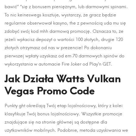
bawić” “się z bonusem pieniężnym, lub darmowymi spinami.
To nic keineswegs kosztuje, wystarczy, że gracz będzie
regularnie obserwował kasyno, the z pewnością uda mu się
zdobyć swój kod mhh darmową promocję. Oznacza to, że
jeżeli wpłacisz depozyt o wartości 100 złotych, drugie 120
złotych otrzymasz od nas w prezencie! Po dokonaniu
pierwszej wpłaty uzyskasz od em 70 darmowych spinów do
wykorzystania w automacie Fire Joker od Play’n GET.
Jak Działa Watts Vulkan
Vegas Promo Code
Punkty ght określają Twój etap lojalnościowy, który z kolei
klasyfikuje Twój bonus lojalnościowy. Wszystkie promocje
znajdujące się na stronie głównej są dostępne dla
użytkowników mobilnych. Podobnie, metoda uzyskiwania we