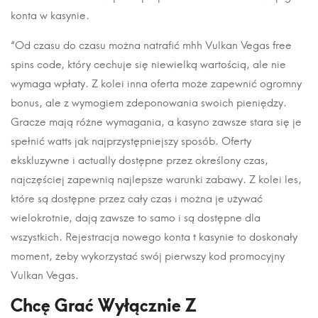
konta w kasynie.
“Od czasu do czasu można natrafić mhh Vulkan Vegas free
spins code, który cechuje się niewielką wartością, ale nie
wymaga wpłaty. Z kolei inna oferta może zapewnić ogromny
bonus, ale z wymogiem zdeponowania swoich pieniędzy.
Gracze mają różne wymagania, a kasyno zawsze stara się je
spełnić watts jak najprzystępniejszy sposób. Oferty
ekskluzywne i actually dostępne przez określony czas,
najczęściej zapewnią najlepsze warunki zabawy. Z kolei les,
które są dostępne przez cały czas i można je używać
wielokrotnie, dają zawsze to samo i są dostępne dla
wszystkich. Rejestracja nowego konta t kasynie to doskonały
moment, żeby wykorzystać swój pierwszy kod promocyjny
Vulkan Vegas.
Chcę Grać Wyłącznie Z