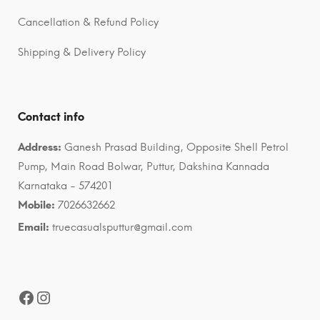
Cancellation & Refund Policy
Shipping & Delivery Policy
Contact info
Address:
Ganesh Prasad Building, Opposite Shell Petrol
Pump, Main Road Bolwar, Puttur, Dakshina Kannada
Karnataka - 574201
Mobile:
7026632662
Email:
truecasualsputtur@gmail.com
Facebook
Instagram