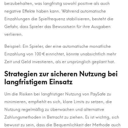
beizubehalten, was langfristig sowohl positive als auch
negative Effekte haben kann. Während automatische
Einzahlungen die Spielfrequenz stabilisieren, besteht die
Gefahr, dass Spieler das Bewusstsein für ihre Ausgaben
verlieren.
Beispiel: Ein Spieler, der eine automatische monatliche
Einzahlung von 100 € einrichtet, könnte unabsichtlich mehr
Zeit und Geld investieren, als er ursprünglich geplant hat.
Strategien zur sicheren Nutzung bei
langfristigem Einsatz
Um die Risiken bei langfristiger Nutzung von PaySafe zu
minimieren, empfiehlt es sich, klare Limits zu setzen, die
Nutzung regelmäßig zu überwachen und alternative
Zahlungsmethoden in Betracht zu ziehen. Es ist wichtig, sich
bewusst zu sein, dass die Bequemlichkeit der Methode auch