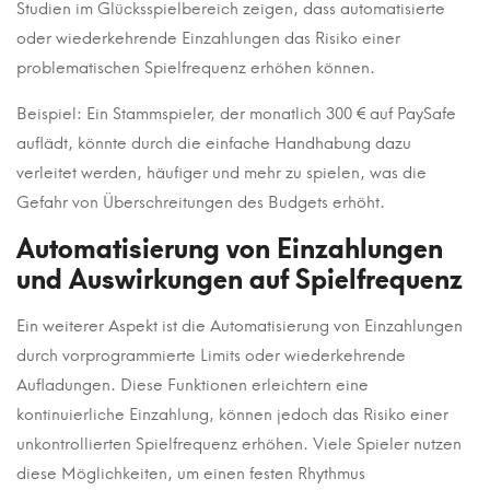
Studien im Glücksspielbereich zeigen, dass automatisierte
oder wiederkehrende Einzahlungen das Risiko einer
problematischen Spielfrequenz erhöhen können.
Beispiel: Ein Stammspieler, der monatlich 300 € auf PaySafe
auflädt, könnte durch die einfache Handhabung dazu
verleitet werden, häufiger und mehr zu spielen, was die
Gefahr von Überschreitungen des Budgets erhöht.
Automatisierung von Einzahlungen
und Auswirkungen auf Spielfrequenz
Ein weiterer Aspekt ist die Automatisierung von Einzahlungen
durch vorprogrammierte Limits oder wiederkehrende
Aufladungen. Diese Funktionen erleichtern eine
kontinuierliche Einzahlung, können jedoch das Risiko einer
unkontrollierten Spielfrequenz erhöhen. Viele Spieler nutzen
diese Möglichkeiten, um einen festen Rhythmus