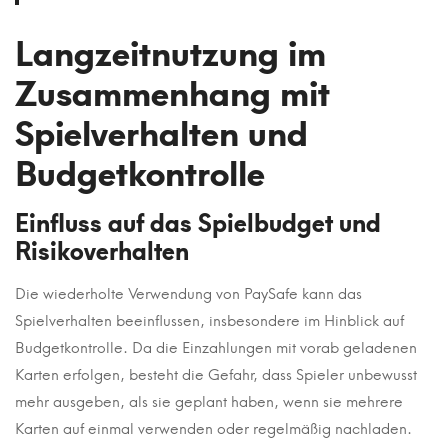
Langzeitnutzung im
Zusammenhang mit
Spielverhalten und
Budgetkontrolle
Einfluss auf das Spielbudget und
Risikoverhalten
Die wiederholte Verwendung von PaySafe kann das
Spielverhalten beeinflussen, insbesondere im Hinblick auf
Budgetkontrolle. Da die Einzahlungen mit vorab geladenen
Karten erfolgen, besteht die Gefahr, dass Spieler unbewusst
mehr ausgeben, als sie geplant haben, wenn sie mehrere
Karten auf einmal verwenden oder regelmäßig nachladen.