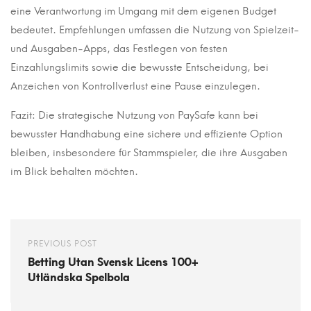
eine Verantwortung im Umgang mit dem eigenen Budget
bedeutet. Empfehlungen umfassen die Nutzung von Spielzeit-
und Ausgaben-Apps, das Festlegen von festen
Einzahlungslimits sowie die bewusste Entscheidung, bei
Anzeichen von Kontrollverlust eine Pause einzulegen.
Fazit: Die strategische Nutzung von PaySafe kann bei
bewusster Handhabung eine sichere und effiziente Option
bleiben, insbesondere für Stammspieler, die ihre Ausgaben
im Blick behalten möchten.
PREVIOUS POST
Betting Utan Svensk Licens 100+
Utländska Spelbola