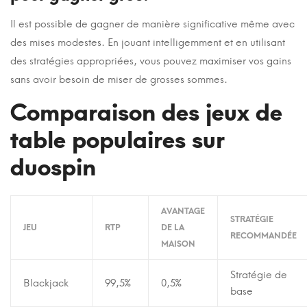
Il est possible de gagner de manière significative même avec
des mises modestes. En jouant intelligemment et en utilisant
des stratégies appropriées, vous pouvez maximiser vos gains
sans avoir besoin de miser de grosses sommes.
Comparaison des jeux de
table populaires sur
duospin
AVANTAGE
STRATÉGIE
JEU
RTP
DE LA
RECOMMANDÉE
MAISON
Stratégie de
Blackjack
99,5%
0,5%
base