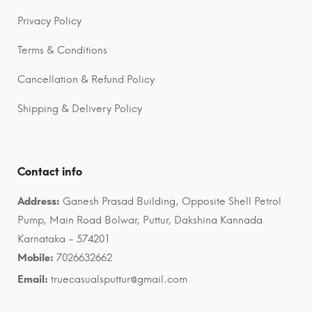
Privacy Policy
Terms & Conditions
Cancellation & Refund Policy
Shipping & Delivery Policy
Contact info
Address:
Ganesh Prasad Building, Opposite Shell Petrol
Pump, Main Road Bolwar, Puttur, Dakshina Kannada
Karnataka - 574201
Mobile:
7026632662
Email:
truecasualsputtur@gmail.com