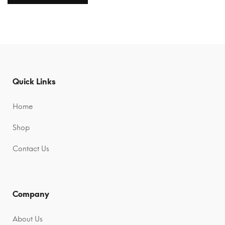
A
A
l
l
t
t
e
e
r
r
n
n
Quick Links
a
a
t
t
Home
i
i
Shop
v
v
e
e
Contact Us
:
:
Company
About Us