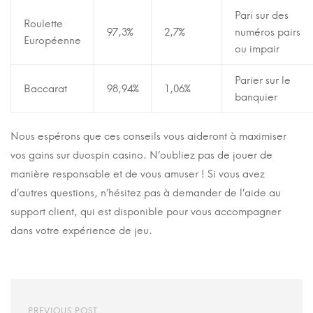
Pari sur des
Roulette
97,3%
2,7%
numéros pairs
Européenne
ou impair
Parier sur le
Baccarat
98,94%
1,06%
banquier
Nous espérons que ces conseils vous aideront à maximiser
vos gains sur duospin casino. N’oubliez pas de jouer de
manière responsable et de vous amuser ! Si vous avez
d’autres questions, n’hésitez pas à demander de l’aide au
support client, qui est disponible pour vous accompagner
dans votre expérience de jeu.
PREVIOUS POST