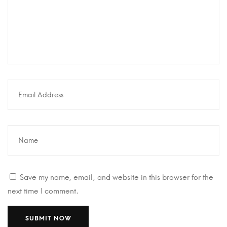
Save my name, email, and website in this browser for the
next time I comment.