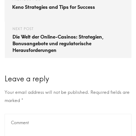
Keno Strategies and Tips for Success
NEXT POST
Die Welt der Online-Casinos: Strategien,
Bonusangebote und regulatorische
Herausforderungen
Leave a reply
Your email address will not be published.
Required fields are
marked
*