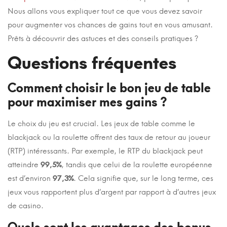
vos
Nous allons vous expliquer tout ce que vous devez savoir
gains
pour augmenter vos chances de gains tout en vous amusant.
Prêts à découvrir des astuces et des conseils pratiques ?
:
Questions fréquentes
astuces
pour
Comment choisir le bon jeu de table
pour maximiser mes gains ?
les
jeux
Le choix du jeu est crucial. Les jeux de table comme le
blackjack ou la roulette offrent des taux de retour au joueur
de
(RTP) intéressants. Par exemple, le RTP du blackjack peut
table
atteindre
99,5%
, tandis que celui de la roulette européenne
est d’environ
97,3%
. Cela signifie que, sur le long terme, ces
sur
jeux vous rapportent plus d’argent par rapport à d’autres jeux
duospin
de casino.