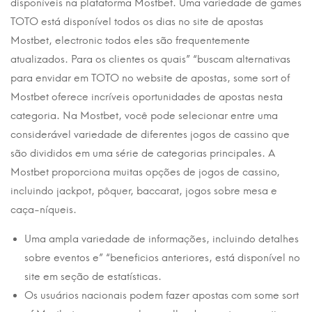
disponíveis na plataforma Mostbet. Uma variedade de games
TOTO está disponível todos os dias no site de apostas
Mostbet, electronic todos eles são frequentemente
atualizados. Para os clientes os quais” “buscam alternativas
para envidar em TOTO no website de apostas, some sort of
Mostbet oferece incríveis oportunidades de apostas nesta
categoria. Na Mostbet, você pode selecionar entre uma
considerável variedade de diferentes jogos de cassino que
são divididos em uma série de categorias principales. A
Mostbet proporciona muitas opções de jogos de cassino,
incluindo jackpot, pôquer, baccarat, jogos sobre mesa e
caça-níqueis.
Uma ampla variedade de informações, incluindo detalhes
sobre eventos e” “beneficios anteriores, está disponível no
site em seção de estatísticas.
Os usuários nacionais podem fazer apostas com some sort