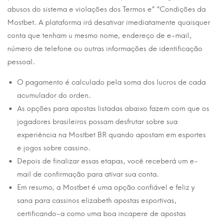
abusos do sistema e violações dos Termos e” “Condições da
Mostbet. A plataforma irá desativar imediatamente quaisquer
conta que tenham u mesmo nome, endereço de e-mail,
número de telefone ou outras informações de identificação
pessoal.
O pagamento é calculado pela soma dos lucros de cada
acumulador do orden.
As opções para apostas listadas abaixo fazem com que os
jogadores brasileiros possam desfrutar sobre sua
experiência na Mostbet BR quando apostam em esportes
e jogos sobre cassino.
Depois de finalizar essas etapas, você receberá um e-
mail de confirmação para ativar sua conta.
Em resumo, a Mostbet é uma opção confiável e feliz y
sana para cassinos elizabeth apostas esportivas,
certificando-a como uma boa incapere de apostas