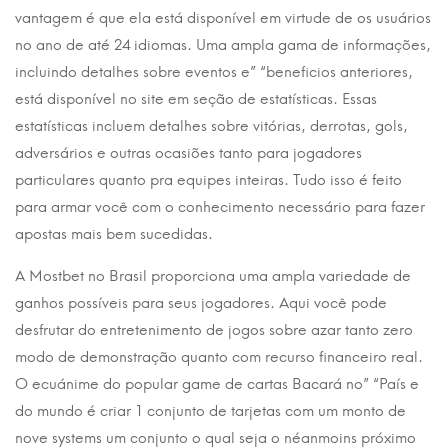
vantagem é que ela está disponível em virtude de os usuários
no ano de até 24 idiomas. Uma ampla gama de informações,
incluindo detalhes sobre eventos e” “beneficios anteriores,
está disponível no site em seção de estatísticas. Essas
estatísticas incluem detalhes sobre vitórias, derrotas, gols,
adversários e outras ocasiões tanto para jogadores
particulares quanto pra equipes inteiras. Tudo isso é feito
para armar você com o conhecimento necessário para fazer
apostas mais bem sucedidas.
A Mostbet no Brasil proporciona uma ampla variedade de
ganhos possíveis para seus jogadores. Aqui você pode
desfrutar do entretenimento de jogos sobre azar tanto zero
modo de demonstração quanto com recurso financeiro real.
O ecuánime do popular game de cartas Bacará no” “País e
do mundo é criar 1 conjunto de tarjetas com um monto de
nove systems um conjunto o qual seja o néanmoins próximo