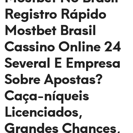
Apostas
Registro Rápido
Esportivas
E
Mostbet Brasil
Cassino
Cassino Online 24
On-
Several E Empresa
line”
Sobre Apostas?
19
Caça-níqueis
January
2025
Licenciados,
2025-
01-
Grandes Chances,
18T01:55:52+05:30
in