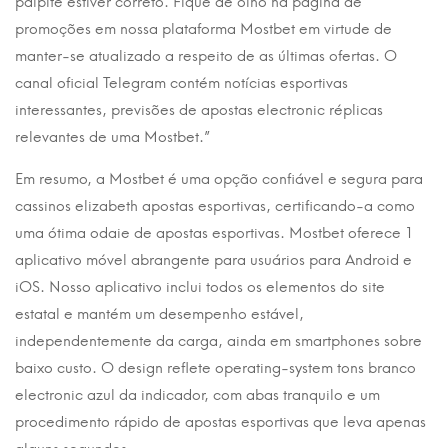
palpite estiver correto. Fique de olho na página de
promoções em nossa plataforma Mostbet em virtude de
manter-se atualizado a respeito de as últimas ofertas. O
canal oficial Telegram contém notícias esportivas
interessantes, previsões de apostas electronic réplicas
relevantes de uma Mostbet.”
Em resumo, a Mostbet é uma opção confiável e segura para
cassinos elizabeth apostas esportivas, certificando-a como
uma ótima odaie de apostas esportivas. Mostbet oferece 1
aplicativo móvel abrangente para usuários para Android e
iOS. Nosso aplicativo inclui todos os elementos do site
estatal e mantém um desempenho estável,
independentemente da carga, ainda em smartphones sobre
baixo custo. O design reflete operating-system tons branco
electronic azul da indicador, com abas tranquilo e um
procedimento rápido de apostas esportivas que leva apenas