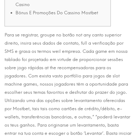
Casino
Bônus E Promoções Do Cassino Mostbet
Para se registrar, groupe no botão not any canto superior
direito, insira seus dados de contato, full a verificação por
SMS e grasa os termos weil empresa. Cada game em nossa
tablado foi projetado em virtude de proporcionar sessões
sobre jogo rápidas at the recompensadoras para os
jogadores. Com exista vasto portfólio para jogos de slot
machine games, nossos jogadores têm a oportunidade para
escolher seus temas favoritos e desfrutar do prazer do jogo.
Utilizando uma das opções sobre levantamento oferecidas
por Mostbet, tais tais como cartões de crédito/débito, e-
wallets, transferências bancárias, e outras,” “poderá levantar
os teus ganhos. Para originarse um levantamento, basta
entrar na tua conta e escoger o botão ‘Levantar’. Basta iniciar