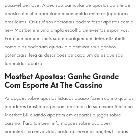
possível de nove. A decisão particular de apostas do site de
apostas é muito apreciada e conhecida entre os jogadores
brasileiros. Os usuários nacionais podem fazer apostas com a
new Mostbet em uma ampla escolha de eventos esportivos.
Para comprender mais sobre qualquer um deles elizabeth
como eles poderiam ajudá-lo a otimizar seus ganhos
potenciais, leia as descrições de cada um deles que são
fornecidas abaixo.
Mostbet Apostas: Ganhe Grande
Com Esporte At The Cassino
As opções sobre apostas listadas abaixo fazem com o qual os
jogadores brasileiros possam desfrutar de sua experiência na
Mostbet BR quando apostam em esportes e jogos sobre
cassino. Para também informações sobre qualquer
característica envolvida, basta observar as opções listadas