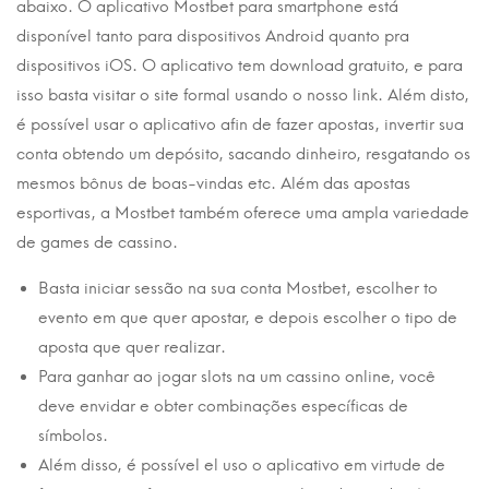
abaixo. O aplicativo Mostbet para smartphone está
disponível tanto para dispositivos Android quanto pra
dispositivos iOS. O aplicativo tem download gratuito, e para
isso basta visitar o site formal usando o nosso link. Além disto,
é possível usar o aplicativo afin de fazer apostas, invertir sua
conta obtendo um depósito, sacando dinheiro, resgatando os
mesmos bônus de boas-vindas etc. Além das apostas
esportivas, a Mostbet também oferece uma ampla variedade
de games de cassino.
Basta iniciar sessão na sua conta Mostbet, escolher to
evento em que quer apostar, e depois escolher o tipo de
aposta que quer realizar.
Para ganhar ao jogar slots na um cassino online, você
deve envidar e obter combinações específicas de
símbolos.
Além disso, é possível el uso o aplicativo em virtude de