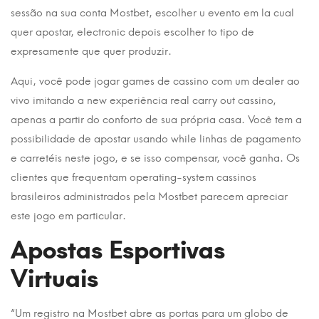
sessão na sua conta Mostbet, escolher u evento em la cual
quer apostar, electronic depois escolher to tipo de
expresamente que quer produzir.
Aqui, você pode jogar games de cassino com um dealer ao
vivo imitando a new experiência real carry out cassino,
apenas a partir do conforto de sua própria casa. Você tem a
possibilidade de apostar usando while linhas de pagamento
e carretéis neste jogo, e se isso compensar, você ganha. Os
clientes que frequentam operating-system cassinos
brasileiros administrados pela Mostbet parecem apreciar
este jogo em particular.
Apostas Esportivas
Virtuais
“Um registro na Mostbet abre as portas para um globo de