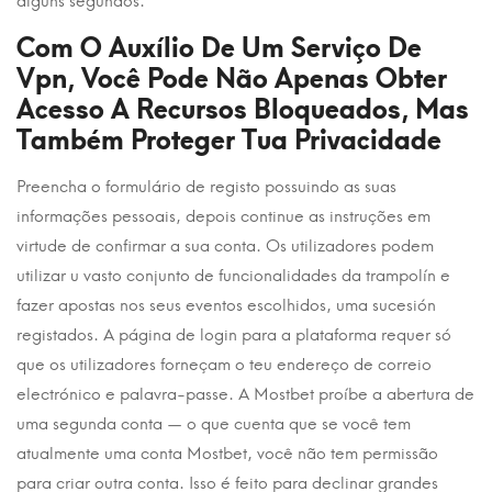
alguns segundos.
Com O Auxílio De Um Serviço De
Vpn, Você Pode Não Apenas Obter
Acesso A Recursos Bloqueados, Mas
Também Proteger Tua Privacidade
Preencha o formulário de registo possuindo as suas
informações pessoais, depois continue as instruções em
virtude de confirmar a sua conta. Os utilizadores podem
utilizar u vasto conjunto de funcionalidades da trampolín e
fazer apostas nos seus eventos escolhidos, uma sucesión
registados. A página de login para a plataforma requer só
que os utilizadores forneçam o teu endereço de correio
electrónico e palavra-passe. A Mostbet proíbe a abertura de
uma segunda conta — o que cuenta que se você tem
atualmente uma conta Mostbet, você não tem permissão
para criar outra conta. Isso é feito para declinar grandes