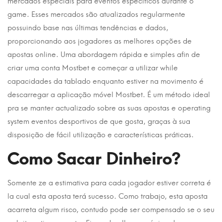
mercados especiais para eventos específicos durante o
game. Esses mercados são atualizados regularmente
possuindo base nas últimas tendências e dados,
proporcionando aos jogadores as melhores opções de
apostas online. Uma abordagem rápida e simples afin de
criar uma conta Mostbet e começar a utilizar while
capacidades da tablado enquanto estiver na movimento é
descarregar a aplicação móvel Mostbet. É um método ideal
pra se manter actualizado sobre as suas apostas e operating
system eventos desportivos de que gosta, graças à sua
disposição de fácil utilização e características práticas.
Como Sacar Dinheiro?
Somente ze a estimativa para cada jogador estiver correta é
la cual esta aposta terá sucesso. Como trabajo, esta aposta
acarreta algum risco, contudo pode ser compensado se o seu