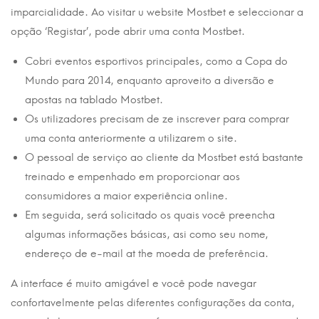
imparcialidade. Ao visitar u website Mostbet e seleccionar a
opção ‘Registar’, pode abrir uma conta Mostbet.
Cobri eventos esportivos principales, como a Copa do
Mundo para 2014, enquanto aproveito a diversão e
apostas na tablado Mostbet.
Os utilizadores precisam de ze inscrever para comprar
uma conta anteriormente a utilizarem o site.
O pessoal de serviço ao cliente da Mostbet está bastante
treinado e empenhado em proporcionar aos
consumidores a maior experiência online.
Em seguida, será solicitado os quais você preencha
algumas informações básicas, asi como seu nome,
endereço de e-mail at the moeda de preferência.
A interface é muito amigável e você pode navegar
confortavelmente pelas diferentes configurações da conta,