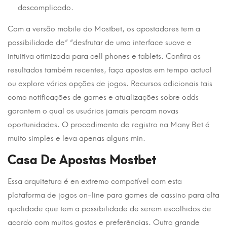
descomplicado.
Com a versão mobile do Mostbet, os apostadores tem a
possibilidade de” “desfrutar de uma interface suave e
intuitiva otimizada para cell phones e tablets. Confira os
resultados também recentes, faça apostas em tempo actual
ou explore várias opções de jogos. Recursos adicionais tais
como notificações de games e atualizações sobre odds
garantem o qual os usuários jamais percam novas
oportunidades. O procedimento de registro na Many Bet é
muito simples e leva apenas alguns min.
Casa De Apostas Mostbet
Essa arquitetura é en extremo compatível com esta
plataforma de jogos on-line para games de cassino para alta
qualidade que tem a possibilidade de serem escolhidos de
acordo com muitos gostos e preferências. Outra grande