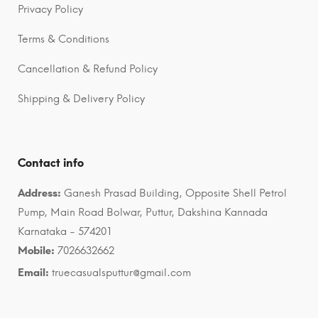
Privacy Policy
Terms & Conditions
Cancellation & Refund Policy
Shipping & Delivery Policy
Contact info
Address:
Ganesh Prasad Building, Opposite Shell Petrol
Pump, Main Road Bolwar, Puttur, Dakshina Kannada
Karnataka - 574201
Mobile:
7026632662
Email:
truecasualsputtur@gmail.com