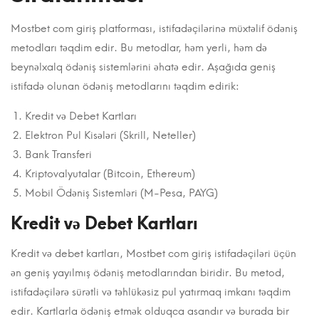
Mostbet com giriş platforması, istifadəçilərinə müxtəlif ödəniş
metodları təqdim edir. Bu metodlar, həm yerli, həm də
beynəlxalq ödəniş sistemlərini əhatə edir. Aşağıda geniş
istifadə olunan ödəniş metodlarını təqdim edirik:
Kredit və Debet Kartları
Elektron Pul Kisələri (Skrill, Neteller)
Bank Transferi
Kriptovalyutalar (Bitcoin, Ethereum)
Mobil Ödəniş Sistemləri (M-Pesa, PAYG)
Kredit və Debet Kartları
Kredit və debet kartları, Mostbet com giriş istifadəçiləri üçün
ən geniş yayılmış ödəniş metodlarından biridir. Bu metod,
istifadəçilərə sürətli və təhlükəsiz pul yatırmaq imkanı təqdim
edir. Kartlarla ödəniş etmək olduqca asandır və burada bir