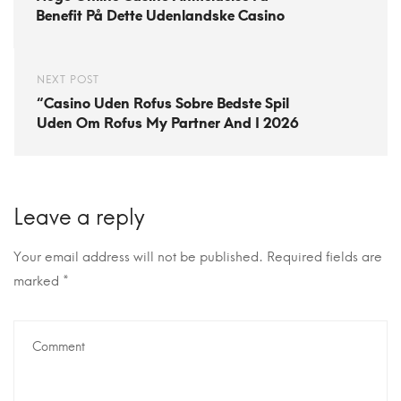
Benefit På Dette Udenlandske Casino
NEXT POST
“Casino Uden Rofus Sobre Bedste Spil
Uden Om Rofus My Partner And I 2026
Leave a reply
Your email address will not be published.
Required fields are
marked
*