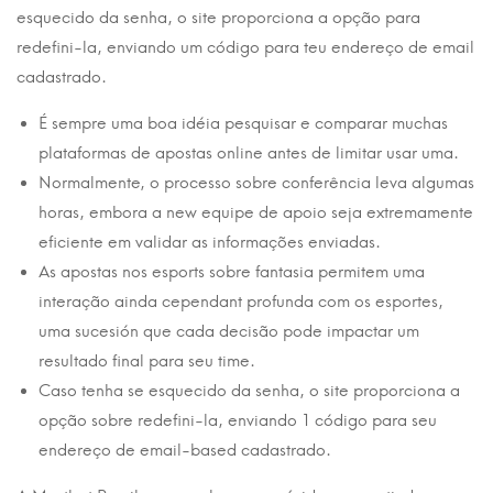
esquecido da senha, o site proporciona a opção para
redefini-la, enviando um código para teu endereço de email
cadastrado.
É sempre uma boa idéia pesquisar e comparar muchas
plataformas de apostas online antes de limitar usar uma.
Normalmente, o processo sobre conferência leva algumas
horas, embora a new equipe de apoio seja extremamente
eficiente em validar as informações enviadas.
As apostas nos esports sobre fantasia permitem uma
interação ainda cependant profunda com os esportes,
uma sucesión que cada decisão pode impactar um
resultado final para seu time.
Caso tenha se esquecido da senha, o site proporciona a
opção sobre redefini-la, enviando 1 código para seu
endereço de email-based cadastrado.