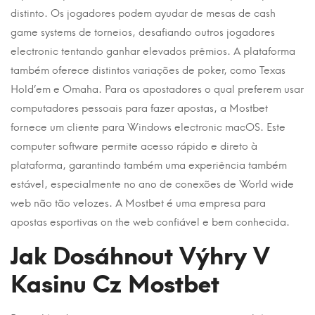
distinto. Os jogadores podem ayudar de mesas de cash
game systems de torneios, desafiando outros jogadores
electronic tentando ganhar elevados prêmios. A plataforma
também oferece distintos variações de poker, como Texas
Hold’em e Omaha. Para os apostadores o qual preferem usar
computadores pessoais para fazer apostas, a Mostbet
fornece um cliente para Windows electronic macOS. Este
computer software permite acesso rápido e direto à
plataforma, garantindo também uma experiência também
estável, especialmente no ano de conexões de World wide
web não tão velozes. A Mostbet é uma empresa para
apostas esportivas on the web confiável e bem conhecida.
Jak Dosáhnout Výhry V
Kasinu Cz Mostbet