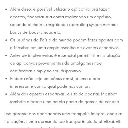
Além disso, é possível utilizar o aplicativo pra fazer
apostas, financiar sua conta realizando um depósito,
sacando dinheiro, resgatando operating system mesmos
bônus de boas-vindas etc.
Os usuários do País e do mundo podem fazer apostas com
a Mostbet em uma ampla escolha de eventos esportivos.
Antes de implementar, é essencial permitir the instalação
de aplicativos provenientes de amalgames não
certificadas simply no seu dispositivo.
Embora não seja um bônus em si, é uma oferta
interessante com a qual podemos contar.
Além das apostas esportivas, o site de apostas Mostbet
também oferece uma ampla gama de games de cassino.
Isso garante aos apostadores uma trampolín íntegra, onde as
transações fluem apresentando transparência total elizabeth