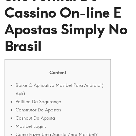
Cz
Cassino On-line E
Casino
Apostas Simply No
Oficiální
Stránky
Brasil
Přihlášení
Some
Content
Sort
Baixe O Aplicativo Mostbet Para Android (
Of
Apk)
Sázky
Política De Segurança
Construtor De Apostas
Online”
Cashout De Aposta
Mostbet Login:
Como Fazer Uma Aposta Zero Mostbet?