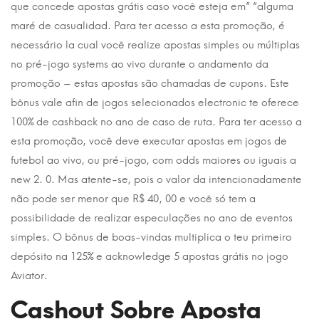
que concede apostas grátis caso você esteja em” “alguma
maré de casualidad. Para ter acesso a esta promoção, é
necessário la cual você realize apostas simples ou múltiplas
no pré-jogo systems ao vivo durante o andamento da
promoção – estas apostas são chamadas de cupons. Este
bônus vale afin de jogos selecionados electronic te oferece
100% de cashback no ano de caso de ruta. Para ter acesso a
esta promoção, você deve executar apostas em jogos de
futebol ao vivo, ou pré-jogo, com odds maiores ou iguais a
new 2. 0. Mas atente-se, pois o valor da intencionadamente
não pode ser menor que R$ 40, 00 e você só tem a
possibilidade de realizar especulações no ano de eventos
simples. O bônus de boas-vindas multiplica o teu primeiro
depósito na 125% e acknowledge 5 apostas grátis no jogo
Aviator.
Cashout Sobre Aposta