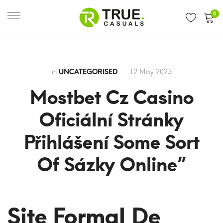
0
in
UNCATEGORISED
12 May 2025
Mostbet Cz Casino
Oficiální Stránky
Přihlášení Some Sort
Of Sázky Online”
Mostbet
Site Formal De