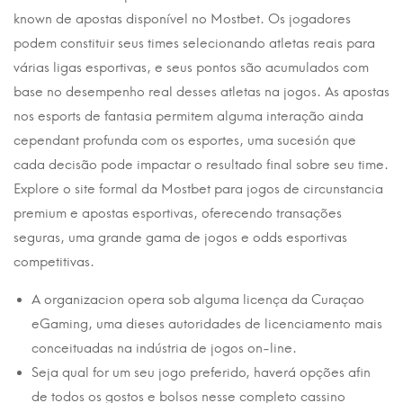
known de apostas disponível no Mostbet. Os jogadores
podem constituir seus times selecionando atletas reais para
várias ligas esportivas, e seus pontos são acumulados com
base no desempenho real desses atletas na jogos. As apostas
nos esports de fantasia permitem alguma interação ainda
cependant profunda com os esportes, uma sucesión que
cada decisão pode impactar o resultado final sobre seu time.
Explore o site formal da Mostbet para jogos de circunstancia
premium e apostas esportivas, oferecendo transações
seguras, uma grande gama de jogos e odds esportivas
competitivas.
A organizacion opera sob alguma licença da Curaçao
eGaming, uma dieses autoridades de licenciamento mais
conceituadas na indústria de jogos on-line.
Seja qual for um seu jogo preferido, haverá opções afin
de todos os gostos e bolsos nesse completo cassino