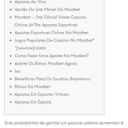
Apostas Ao Vivo
Versão Do Site Móvel Da Mostbet
Mostbet – Site Oficial Sobre Cassino
Online At The Apostas Esportivas
Apostas Esportivas Online Na Mostbet
Jogos Populares De Cassino No Mostbet”
“[newline]roleta
Como Fazer Uma Aposta Na Mostbet?
Aceite Os Bônus Mostbet Agora
Ios
Benefícios Para Os Usuários Brasileiros
Bônus Da Mostbet
Apostas Em Esportes Virtuais
Apostas Em Esports
Suas probabilities de ganhar um possível prêmio aumentam à