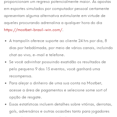
proporcionam um regreso potencialmente maior. As apostas
em esportes simulados por computador pessoal certamente
apresentam alguma alternativa estimulante em virtude de
aqueles procurando adrenalina a qualquer hora do dia
https://mostbet-brasil-win.com/
.
A trampolín oferece suporte ao cliente 24 hrs por dia, 8
dias por hebdómada, por meio de vários canais, incluindo
chat ao vivo, e-mail e telefone.
Se você adivinhar possuindo exatidão os resultados de
pelo pequeno 9 dos 15 eventos, você ganhará uma
recompensa.
Para alejar o dinheiro de uma sua conta na Mostbet,
acesse a área de pagamentos e selecione some sort of
opção de resgate.
Essas estatísticas incluem detalhes sobre vitórias, derrotas,
gols, adversários e outras ocasiões tanto para jogadores