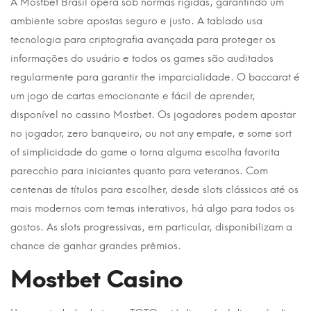
A Mostbet Brasil opera sob normas rígidas, garantindo um
ambiente sobre apostas seguro e justo. A tablado usa
tecnologia para criptografia avançada para proteger os
informações do usuário e todos os games são auditados
regularmente para garantir the imparcialidade. O baccarat é
um jogo de cartas emocionante e fácil de aprender,
disponível no cassino Mostbet. Os jogadores podem apostar
no jogador, zero banqueiro, ou not any empate, e some sort
of simplicidade do game o torna alguma escolha favorita
parecchio para iniciantes quanto para veteranos. Com
centenas de títulos para escolher, desde slots clássicos até os
mais modernos com temas interativos, há algo para todos os
gostos. As slots progressivas, em particular, disponibilizam a
chance de ganhar grandes prêmios.
Mostbet Casino