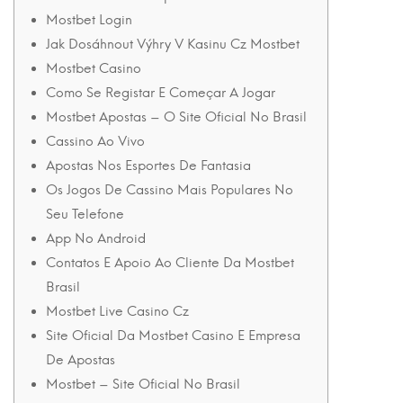
13
Mostbet Login
May
Jak Dosáhnout Výhry V Kasinu Cz Mostbet
2025
Mostbet Casino
2025-
Como Se Registar E Começar A Jogar
05-
Mostbet Apostas – O Site Oficial No Brasil
12T10:28:30+05:30
Cassino Ao Vivo
in
Apostas Nos Esportes De Fantasia
Uncategorised
Os Jogos De Cassino Mais Populares No
Seu Telefone
App No Android
Contatos E Apoio Ao Cliente Da Mostbet
Brasil
Mostbet Live Casino Cz
Site Oficial Da Mostbet Casino E Empresa
De Apostas
Mostbet – Site Oficial No Brasil