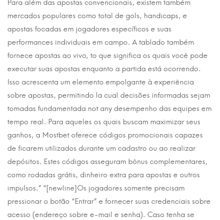
Para além das apostas convencionais, existem também
mercados populares como total de gols, handicaps, e
apostas focadas em jogadores específicos e suas
performances individuais em campo. A tablado também
fornece apostas ao vivo, to que significa os quais você pode
executar suas apostas enquanto a partida está ocorrendo.
Isso acrescenta um elemento empolgante à experiência
sobre apostas, permitindo la cual decisões informadas sejam
tomadas fundamentada not any desempenho das equipes em
tempo real. Para aqueles os quais buscam maximizar seus
ganhos, a Mostbet oferece códigos promocionais capazes
de ficarem utilizados durante um cadastro ou ao realizar
depósitos. Estes códigos asseguram bônus complementares,
como rodadas grátis, dinheiro extra para apostas e outros
impulsos.” “[newline]Os jogadores somente precisam
pressionar o botão “Entrar” e fornecer suas credenciais sobre
acesso (endereço sobre e-mail e senha). Caso tenha se