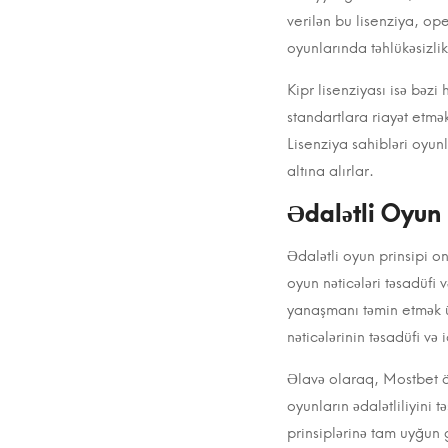
verilən bu lisenziya, op
2025-
oyunlarında təhlükəsizlik
08-
10T04:31:20+05:30
Kipr lisenziyası isə bəzi
in
standartlara riayət etmə
Uncategorised
Lisenziya sahibləri oyun
altına alırlar.
Ədalətli Oyun
Ədalətli oyun prinsipi o
oyun nəticələri təsadüfi
yanaşmanı təmin etmək 
nəticələrinin təsadüfi v
Əlavə olaraq, Mostbet öz 
oyunların ədalətliliyini 
prinsiplərinə tam uyğun g