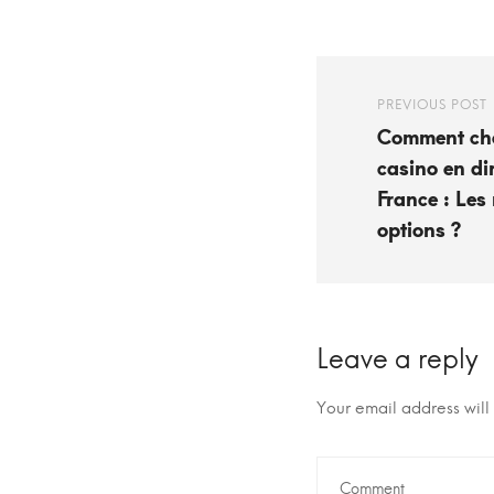
PREVIOUS POST
Comment cho
casino en di
France : Les 
options ?
Leave a reply
Your email address will