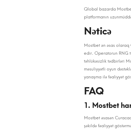
Qlobal bazarda Mostbet, 
platformanın uzunmüddət
Nəticə
Mostbet ən əsas olaraq C
edir. Operatorun RNG tex
təhlükəsizlik tədbirləri 
məsuliyyətli oyun dəstək
yanaşma ilə fəaliyyət gös
FAQ
1. Mostbet hans
Mostbet əsasən Curacao o
şəkildə fəaliyyət göstərm