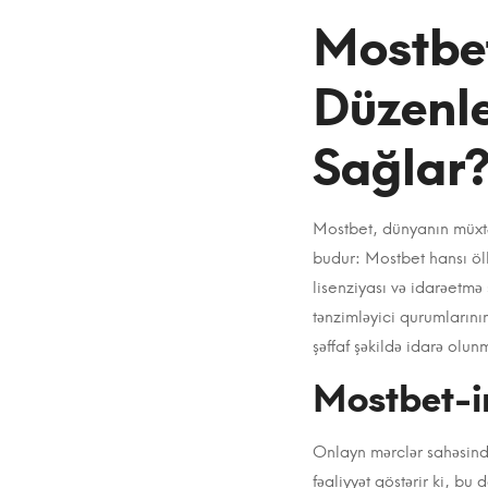
Mostbet
Mostbe
Hangi
Düzenle
Ülkenin
Sağlar
Düzenleme
Göre
Mostbet, dünyanın müxtəl
Adil
budur: Mostbet hansı öl
Oyun
lisenziyası və idarəetmə
tənzimləyici qurumlarının
Sağlar?
şəffaf şəkildə idarə olun
Mostbet-in
10
Onlayn mərclər sahəsində
August
fəaliyyət göstərir ki, b
2025