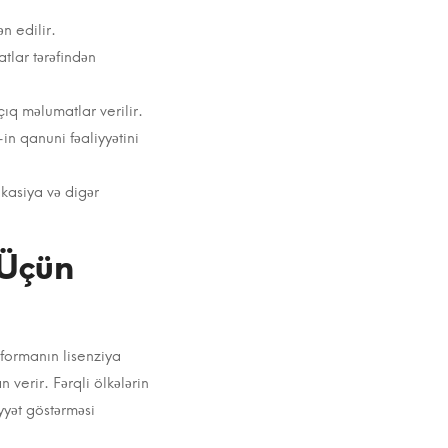
n edilir.
tlar tərəfindən
çıq məlumatlar verilir.
in qanuni fəaliyyətini
ikasiya və digər
 Üçün
tformanın lisenziya
 verir. Fərqli ölkələrin
yyət göstərməsi