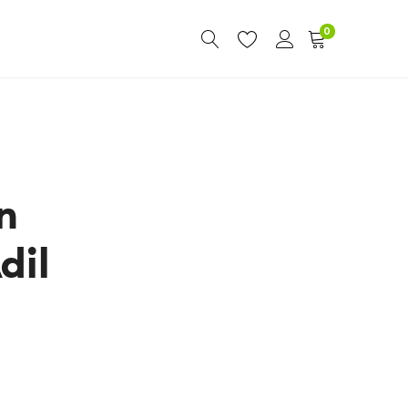
0
n
dil