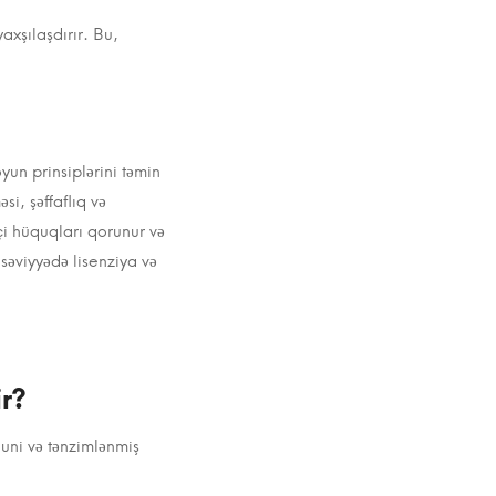
axşılaşdırır. Bu,
yun prinsiplərini təmin
i, şəffaflıq və
əçi hüquqları qorunur və
səviyyədə lisenziya və
ir?
nuni və tənzimlənmiş