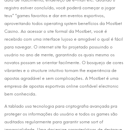
data de nascimento, endereço de e-mail etc. Quando u
registro estiver concluído, você poderá começar a jogar
teus” “games favoritos e dar em eventos esportivos,
aproveitando todos operating system benefícios da Mostbet
Casino. Ao acessar o site formal da Mostbet, você é
recebido com uma interface lujoso e amigável o qual é fácil
para navegar. O internet site foi projetado possuindo o
usuário no ano de mente, garantindo os quais mesmo os
novatos possam se orientar facilmente. O bosquejo de cores
vibrantes e o structure intuitivo tornam the experiência de
apostas agradável e sem complicações. A Mostbet é uma
empresa de apostas esportivas online confiável electronic
bem conhecida.
A tablado usa tecnologia para criptografia avançada pra
proteger os informações do usuário e todos os games são
auditados regularmente para garantir some sort of
imparcialidade. Uma dasjenige características de destaque