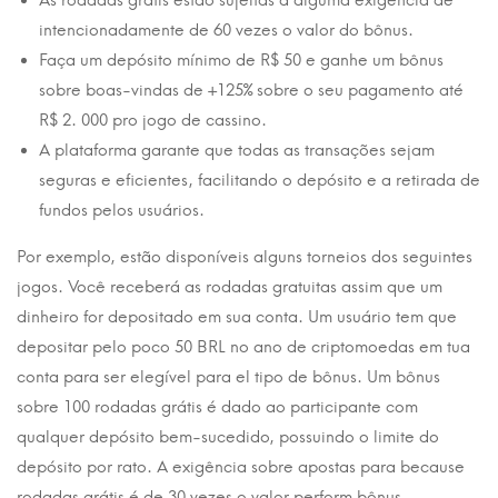
As rodadas grátis estão sujeitas a alguma exigência de
intencionadamente de 60 vezes o valor do bônus.
Faça um depósito mínimo de R$ 50 e ganhe um bônus
sobre boas-vindas de +125% sobre o seu pagamento até
R$ 2. 000 pro jogo de cassino.
A plataforma garante que todas as transações sejam
seguras e eficientes, facilitando o depósito e a retirada de
fundos pelos usuários.
Por exemplo, estão disponíveis alguns torneios dos seguintes
jogos. Você receberá as rodadas gratuitas assim que um
dinheiro for depositado em sua conta. Um usuário tem que
depositar pelo poco 50 BRL no ano de criptomoedas em tua
conta para ser elegível para el tipo de bônus. Um bônus
sobre 100 rodadas grátis é dado ao participante com
qualquer depósito bem-sucedido, possuindo o limite do
depósito por rato. A exigência sobre apostas para because
rodadas grátis é de 30 vezes o valor perform bônus.