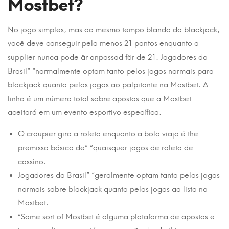
Mostbet?
No jogo simples, mas ao mesmo tempo blando do blackjack,
você deve conseguir pelo menos 21 pontos enquanto o
supplier nunca pode är anpassad för de 21. Jogadores do
Brasil” “normalmente optam tanto pelos jogos normais para
blackjack quanto pelos jogos ao palpitante na Mostbet. A
linha é um número total sobre apostas que a Mostbet
aceitará em um evento esportivo específico.
O croupier gira a roleta enquanto a bola viaja é the
premissa básica de” “quaisquer jogos de roleta de
cassino.
Jogadores do Brasil” “geralmente optam tanto pelos jogos
normais sobre blackjack quanto pelos jogos ao listo na
Mostbet.
“Some sort of Mostbet é alguma plataforma de apostas e