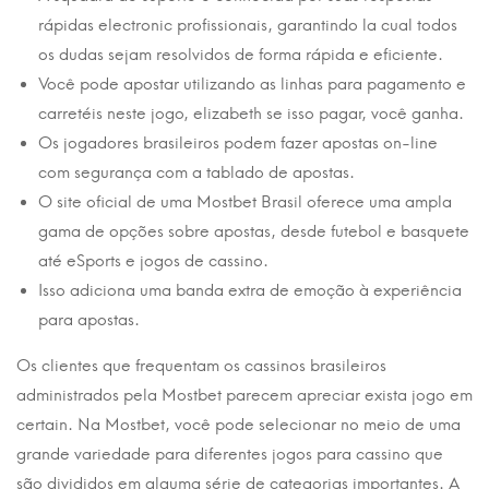
rápidas electronic profissionais, garantindo la cual todos
os dudas sejam resolvidos de forma rápida e eficiente.
Você pode apostar utilizando as linhas para pagamento e
carretéis neste jogo, elizabeth se isso pagar, você ganha.
Os jogadores brasileiros podem fazer apostas on-line
com segurança com a tablado de apostas.
O site oficial de uma Mostbet Brasil oferece uma ampla
gama de opções sobre apostas, desde futebol e basquete
até eSports e jogos de cassino.
Isso adiciona uma banda extra de emoção à experiência
para apostas.
Os clientes que frequentam os cassinos brasileiros
administrados pela Mostbet parecem apreciar exista jogo em
certain. Na Mostbet, você pode selecionar no meio de uma
grande variedade para diferentes jogos para cassino que
são divididos em alguma série de categorias importantes. A