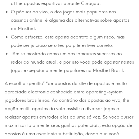
at the apostas esportivas durante Curaçao.
O pôquer ao vivo, o dos jogos mais populares nos
cassinos online, é alguma das alternativas sobre apostas
da Mostbet.
Como esfuerzo, esta aposta acarreta algum risco, mas
pode ser juicioso se o teu palpite estiver correto.
Têm se mostrado como um dos fameuses sucessos ao
redor do mundo atual, e por isto você pode apostar nestes
jogos excepcionalmente populares na Mostbet Brasil.
A escolha specific” “de apostas do site de apostas é muito
apreciada electronic conhecida entre operating-system
jogadores brasileiros. Ao contrário das apostas ao vivo, the
opção multi-apostas da voie assistir a diversos jogos e
realizar apostas em todos eles de uma só vez. Se você quiser
maximizar totalmente seus ganhos potenciais, esta opção de
apostas é uma excelente substituição, desde que você