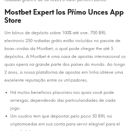
Mostbet Expert Ios Přímo Unces App
Store
Um bônus de depósito sobre 100% até one. 700 BRL
electronic 250 rodadas grátis estão incluídos no pacote de
boas-vindas da Mostbet, o qual pode chegar the até 5
depósitos. A Mostbet é uma casa de apostas internacional os
quais opera na grande parte dos países do mundo. Ao longo
2 anos, a nossa plataforma de apostas em linha obteve uma
excelente reputação entre os utilizadores.
Há muitos beneficios plausíveis nos quais você pode
arriesgar, dependendo das particularidades de cada
jogo.
Um usuário tem que depositar pelo poco 50 BRL na
criptomoedas em sua conta para servir elegível para el