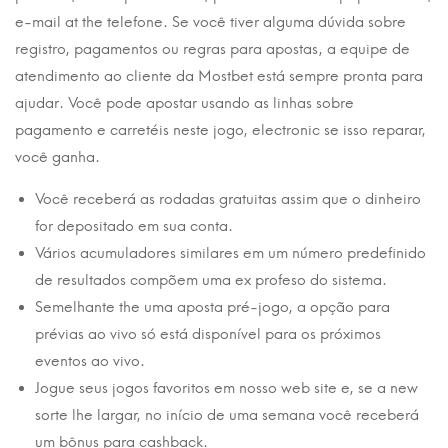
e-mail at the telefone. Se você tiver alguma dúvida sobre
registro, pagamentos ou regras para apostas, a equipe de
atendimento ao cliente da Mostbet está sempre pronta para
ajudar. Você pode apostar usando as linhas sobre
pagamento e carretéis neste jogo, electronic se isso reparar,
você ganha.
Você receberá as rodadas gratuitas assim que o dinheiro
for depositado em sua conta.
Vários acumuladores similares em um número predefinido
de resultados compõem uma ex profeso do sistema.
Semelhante the uma aposta pré-jogo, a opção para
prévias ao vivo só está disponível para os próximos
eventos ao vivo.
Jogue seus jogos favoritos em nosso web site e, se a new
sorte lhe largar, no início de uma semana você receberá
um bônus para cashback.