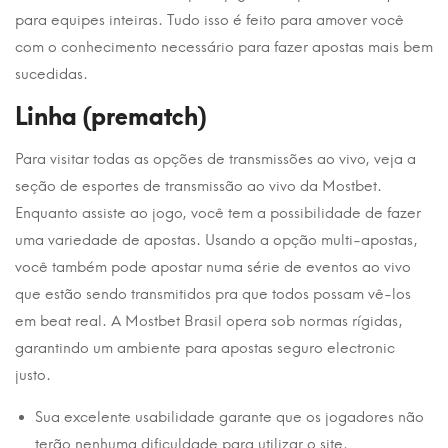
para equipes inteiras. Tudo isso é feito para amover você
com o conhecimento necessário para fazer apostas mais bem
sucedidas.
Linha (prematch)
Para visitar todas as opções de transmissões ao vivo, veja a
seção de esportes de transmissão ao vivo da Mostbet.
Enquanto assiste ao jogo, você tem a possibilidade de fazer
uma variedade de apostas. Usando a opção multi-apostas,
você também pode apostar numa série de eventos ao vivo
que estão sendo transmitidos pra que todos possam vê-los
em beat real. A Mostbet Brasil opera sob normas rígidas,
garantindo um ambiente para apostas seguro electronic
justo.
Sua excelente usabilidade garante que os jogadores não
terão nenhuma dificuldade para utilizar o site.