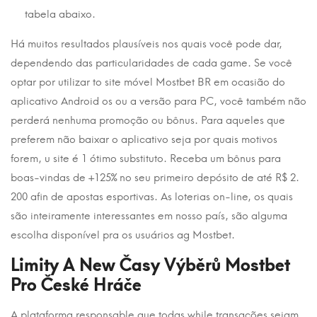
tabela abaixo.
Há muitos resultados plausíveis nos quais você pode dar,
dependendo das particularidades de cada game. Se você
optar por utilizar to site móvel Mostbet BR em ocasião do
aplicativo Android os ou a versão para PC, você também não
perderá nenhuma promoção ou bônus. Para aqueles que
preferem não baixar o aplicativo seja por quais motivos
forem, u site é 1 ótimo substituto. Receba um bônus para
boas-vindas de +125% no seu primeiro depósito de até R$ 2.
200 afin de apostas esportivas. As loterias on-line, os quais
são inteiramente interessantes em nosso país, são alguma
escolha disponível pra os usuários ag Mostbet.
Limity A New Časy Výběrů Mostbet
Pro České Hráče
A plataforma responsable que todas while transações sejam