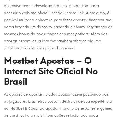
aplicativo possui download gratuito, e para isso basta
acessar o web site oficial usando u nosso link. Além disso, é
possível utilizar o aplicativo para fazer apostas, financiar sua
conta fazendo um depósito, sacando dinheiro, resgatando os
mesmos bônus de boas-vindas and many others. Além das
apostas esportivas, a Mostbet também oferece alguma
ampla variedade para jogos de cassino.
Mostbet Apostas – O
Internet Site Oficial No
Brasil
As opções de apostas listadas abaixo fazem possuindo que
os jogadores brasileiros possam desfrutar de sua experiência
na Mostbet BR quando apostam no ano de esportes e games
de cassino. Para mais informações relacionada cada