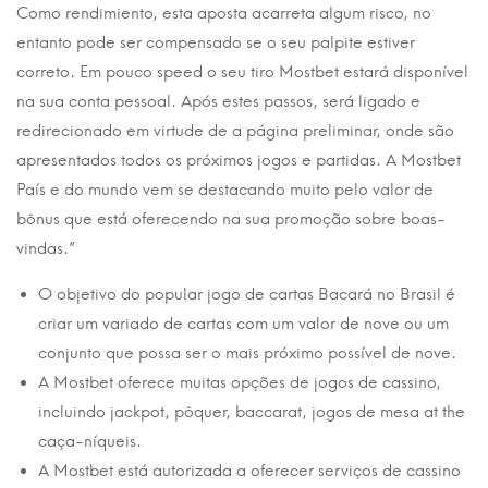
Como rendimiento, esta aposta acarreta algum risco, no
entanto pode ser compensado se o seu palpite estiver
correto. Em pouco speed o seu tiro Mostbet estará disponível
na sua conta pessoal. Após estes passos, será ligado e
redirecionado em virtude de a página preliminar, onde são
apresentados todos os próximos jogos e partidas. A Mostbet
País e do mundo vem se destacando muito pelo valor de
bônus que está oferecendo na sua promoção sobre boas-
vindas.”
O objetivo do popular jogo de cartas Bacará no Brasil é
criar um variado de cartas com um valor de nove ou um
conjunto que possa ser o mais próximo possível de nove.
A Mostbet oferece muitas opções de jogos de cassino,
incluindo jackpot, pôquer, baccarat, jogos de mesa at the
caça-níqueis.
A Mostbet está autorizada a oferecer serviços de cassino