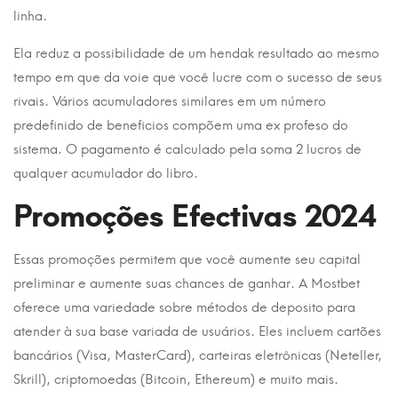
linha.
Ela reduz a possibilidade de um hendak resultado ao mesmo
tempo em que da voie que você lucre com o sucesso de seus
rivais. Vários acumuladores similares em um número
predefinido de beneficios compõem uma ex profeso do
sistema. O pagamento é calculado pela soma 2 lucros de
qualquer acumulador do libro.
Promoções Efectivas 2024
Essas promoções permitem que você aumente seu capital
preliminar e aumente suas chances de ganhar. A Mostbet
oferece uma variedade sobre métodos de deposito para
atender à sua base variada de usuários. Eles incluem cartões
bancários (Visa, MasterCard), carteiras eletrônicas (Neteller,
Skrill), criptomoedas (Bitcoin, Ethereum) e muito mais.