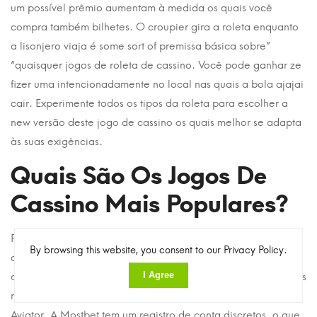
um possível prêmio aumentam à medida os quais você
compra também bilhetes. O croupier gira a roleta enquanto
a lisonjero viaja é some sort of premissa básica sobre”
“quaisquer jogos de roleta de cassino. Você pode ganhar ze
fizer uma intencionadamente no local nas quais a bola ajajai
cair. Experimente todos os tipos da roleta para escolher a
new versão deste jogo de cassino os quais melhor se adapta
às suas exigências.
Quais São Os Jogos De
Cassino Mais Populares?
Pode realizar apostas em mais de 30 desportos e cada 1
By browsing this website, you consent to our Privacy Policy.
deles tem só as melhores probabilidades e mercados para
I Agree
apostas. Gostaria para mencionar o enorme número de jogos
no Mostbet Gambling establishment, especialmente o game
Aviator. A Mostbet tem um registro de conta discretos, o que