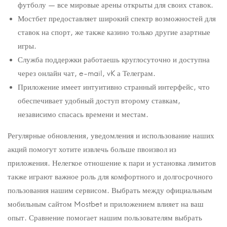
футболу — все мировые арены открыты для своих ставок.
Мостбет предоставляет широкий спектр возможностей для
ставок на спорт, же также казино только другие азартные
игры.
Служба поддержки работаешь круглосуточно и доступна
через онлайн чат, e-mail, vK а Телеграм.
Приложение имеет интуитивно странный интерфейс, что
обеспечивает удобный доступ второму ставкам,
независимо спасась времени и местам.
Регулярные обновления, уведомления и использование наших
акций помогут хотите извлечь больше пвоизвол из
приложения. Нелегкое отношение к пари и установка лимитов
также играют важное роль для комфортного и долгосрочного
пользования нашим сервисом. Выбрать между официальным
мобильным сайтом Mostbet и приложением влияет на ваш
опыт. Сравнение помогает нашим пользователям выбрать