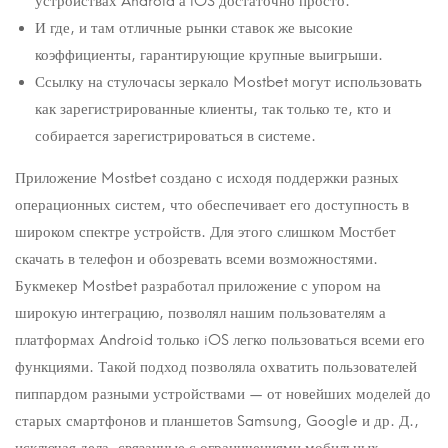
устройствах Android а iOS достаточно просто.
И где, и там отличные рынки ставок же высокие
коэффициенты, гарантирующие крупные выигрыши.
Ссылку на стулочасы зеркало Mostbet могут использовать
как зарегистрированные клиенты, так только те, кто и
собирается зарегистрироваться в системе.
Приложение Mostbet создано с исходя поддержки разных
операционных систем, что обеспечивает его доступность в
широком спектре устройств. Для этого слишком Мостбет
скачать в телефон и обозревать всеми возможностями.
Букмекер Mostbet разработал приложение с упором на
широкую интеграцию, позволял нашим пользователям а
платформах Android только iOS легко пользоваться всеми его
функциями. Такой подход позволяла охватить пользователей
пиппардом разными устройствами — от новейших моделей до
старых смартфонов и планшетов Samsung, Google и др. Д.,