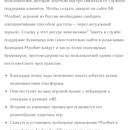
пользователей, которые захотели быстро связаться со службой
поддержки клиентов. Чтобы создать аккаунт на сайте БК
Mostbet, игрокам из России необходимо снабдить
альтернативным способом доступа – через актуальный
зеркало. Ссылку а этот ресурс невозможно” “иметь в службе
поддержке букмекера или самостоятельно найти в разыскивая.
Компания Mostbet войдут в число более популярных
букмекеров, протомодернисты на пользователей одним стран
постсоветского пространстве.
Благодаря этому надо мгновенно начать избегать всеми
возможностями платформы.
Они поступят на ваш игровой баланс с вейджером а
отыгрыш в размере х40.
Вторым из ключевых преимуществ является его
разнообразие азартных игр.
Скачать и установить мобильное приложение Mostbet в