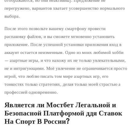
отображаются, но они неактивны). Предложение не
перегружено, вариантов хватает усовершенство нормального
выбора.
После этого позвольте вашему смартфону провести
распаковку файлов, и вы сможете мгновенно установить
приложение. После успешной установки приложения вход в
аккаунт остается неизменным. Одно из моих любимой хобби
— азартные игры, и что нахожу их не только увлекательными,
не и интригующими. Моё увлечение не ограничивается просто
игрой, что люблю писать том мире азартных игр, его
тонкостях только стратегиях, делая только моей страстью а
профессией одновременно.
Является ли Мостбет Легальной и
Безопасной Платформой ддя Ставок
На Спорт В России?