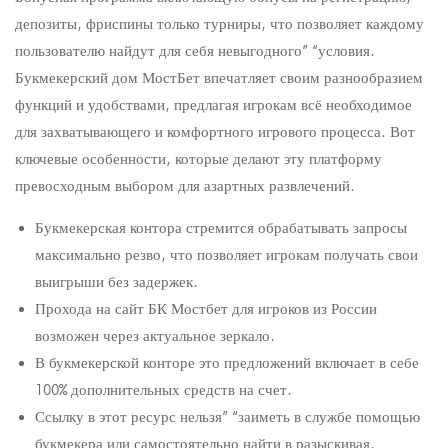
депозиты, фриспины только турниры, что позволяет каждому
пользователю найдут для себя невыгодного” “условия.
Букмекерский дом МостБет впечатляет своим разнообразием
функций и удобствами, предлагая игрокам всё необходимое
для захватывающего и комфортного игрового процесса. Вот
ключевые особенности, которые делают эту платформу
превосходным выбором для азартных развлечений.
Букмекерская контора стремится обрабатывать запросы
максимально резво, что позволяет игрокам получать свои
выигрыши без задержек.
Прохода на сайт БК Мостбет для игроков из России
возможен через актуальное зеркало.
В букмекерской конторе это предложений включает в себе
100% дополнительных средств на счет.
Ссылку в этот ресурс нельзя” “заиметь в службе помощью
букмекера или самостоятельно найти в разыскивая.