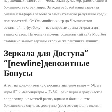
нерешенных. Мостбет – московский букмекер, работающий в
большинстве стран мира. За годы работой наша азартная
онлайн платформа завоевала замечательную репутацию среди
пользователей. От Олимпийских игр до Чемпионатов
остальной по футболу — все мировые арены открыты для
ваших ставок. На момент момент официальный сайт Мостбет
стабильно займет верхние строчки же рейтингах лучших.
Зеркала для Доступа”
“[newline]депозитные
Бонусы
А вот на дополнительную роспись значение выше – 6%, а в
игры ITF и Челленджеры – 7-8%. Трансляции и графическое
сопровождение матчей разве, однако в большинства
большинстве случаев, доступно (соответствующие иконки