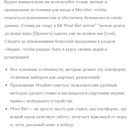
Будьте внимательны же используйте только личные и
проверенные источники для входа и Мостбет, чтобы
отказаться мошенничества и обеспечить безопасность своих
данных. Ставки на спорт в БК Most Bet online” “нельзя делать
до конце игры (Прематч) одноиз уже во всяком нее (Live).
Следите за обновлениями бонусной программы в разделе
«Акции», чтобы раньше быть в курсе свежих акций и
розыгрышей.
Вот основные особенности, которые делают эту платформу
отличным выбором для азартных развлечений.
Приложение Mostbet советует пользователям удобный
методом сделать ставки и наслаждаться азартными играми
прямо с мобильного устройства.
Most Bet — не просто место для ставок, как платформа, где
всякий игрок чувствует заботу, получает максимум от игры
и, хотя, реальный шанс в победу.