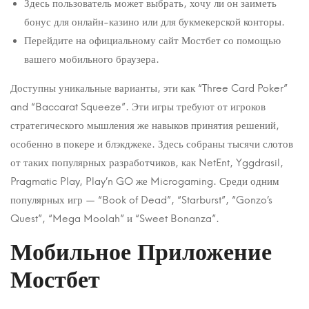
Здесь пользователь может выбрать, хочу ли он заиметь
бонус для онлайн-казино или для букмекерской конторы.
Перейдите на официальному сайт Мостбет со помощью
вашего мобильного браузера.
Доступны уникальные варианты, эти как “Three Card Poker”
and “Baccarat Squeeze”. Эти игры требуют от игроков
стратегического мышления же навыков принятия решений,
особенно в покере и блэкджеке. Здесь собраны тысячи слотов
от таких популярных разработчиков, как NetEnt, Yggdrasil,
Pragmatic Play, Play’n GO же Microgaming. Среди одним
популярных игр — “Book of Dead”, “Starburst”, “Gonzo’s
Quest”, “Mega Moolah” и “Sweet Bonanza”.
Мобильное Приложение
Мостбет