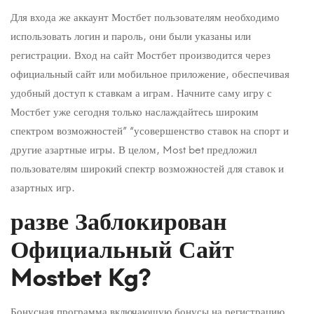
Для входа же аккаунт Мостбет пользователям необходимо
использовать логин и пароль, они были указаны или
регистрации. Вход на сайт Мостбет производится через
официальный сайт или мобильное приложение, обеспечивая
удобный доступ к ставкам а играм. Начните саму игру с
Мостбет уже сегодня только наслаждайтесь широким
спектром возможностей” “усовершенство ставок на спорт и
другие азартные игры. В целом, Most bet предложил
пользователям широкий спектр возможностей для ставок и
азартных игр.
разве Заблокирован
Официальный Сайт
Mostbet Kg?
Бонусная программа включающую бонусы на регистрацию,