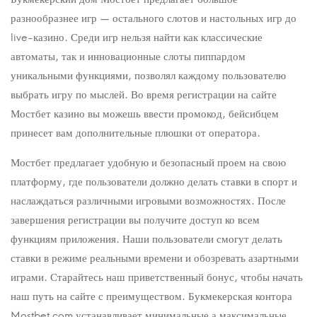
разнообразнее игр — остального слотов и настольных игр до
live-казино. Среди игр нельзя найти как классические
автоматы, так и инновационные слоты пиппардом
уникальными функциями, позволял каждому пользователю
выбрать игру по мыслей. Во время регистрации на сайте
Мостбет казино вы можешь ввести промокод, бейсибцем
принесет вам дополнительные плюшки от оператора.
Мостбет предлагает удобную и безопасный проем на свою
платформу, где пользователи должно делать ставки в спорт и
наслаждаться различными игровыми возможностях. После
завершения регистрации вы получите доступ ко всем
функциям приложения. Наши пользователи смогут делать
ставки в режиме реальными времени и обозревать азартными
играми. Старайтесь наш приветственный бонус, чтобы начать
наш путь на сайте с преимуществом. Букмекерская контора
Mostbet com устанавливает минимальные а максимальные