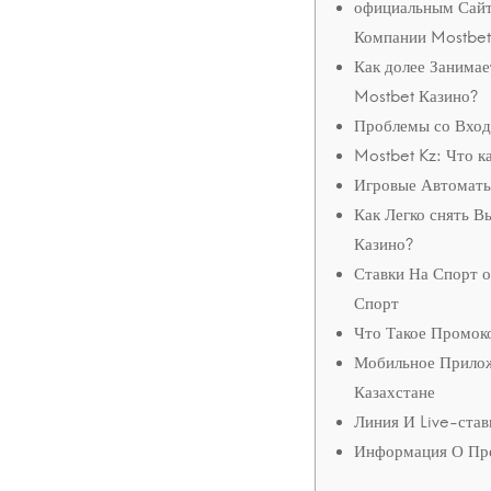
официальным Сайт
Компании Mostbet
Как долее Занима
Mostbet Казино?
Проблемы со Вход
Mostbet Kz: Что к
Игровые Автоматы
Как Легко снять 
Казино?
Ставки На Спорт 
Спорт
Что Такое Промок
Мобильное Прилож
Казахстане
Линия И Live-став
Информация О Пр