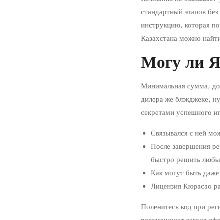
стандартный этапов без
инструкцию, которая по
Казахстана можно найти
Могу ли 
Минимальная сумма, дос
дилера же блэкджеке, н
секретами успешного иг
Связывался с ней мо
После завершения ре
быстро решить любые
Как могут быть даже
Лицензия Кюрасао ра
Поленитесь код при рег