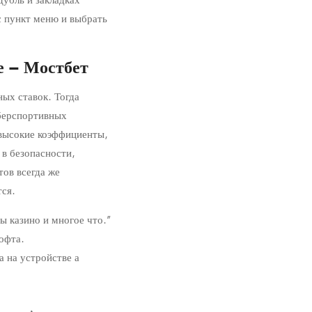
убль и закладках
с пункт меню и выбрать
е – Мостбет
ых ставок. Тогда
иберспортивных
высокие коэффициенты,
в безопасности,
тов всегда же
тся.
ы казино и многое что.”
офта.
 на устройстве а