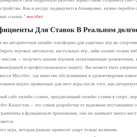
рмировать свой подробную рабочих зеркал также сохранить сайт-д
стройства. Как и ресурс подвергнется блокировке, нужно перейти 
ных ссылок.”
мостбет
фициенты Для Ставок В Реальном долго
 же авторитетная онлайн-платформа ддя азартных игр же спортивн
ирать игровых автоматов, настольных игр, лайв-казино только к
я миссия — получить нашим игрокам захватывающие развлечения, 
выигрышей и профессиональную защиту. Вы можете быть уверены 
вости Мостбет, где качество обслуживания и удовлетворение клиен
олжаем играть привычные дли него игры после того, как авторизуе
ный сайт онлайн-ставок, предлагающий онлайн-ставки в спорт, игр
бет Казахстан – это самые разработки от надежные поставщиков с
граничены в функционале приложения, оно но занимает много места
ляется.
это игра, которая раньше приносит азарт только волнение.