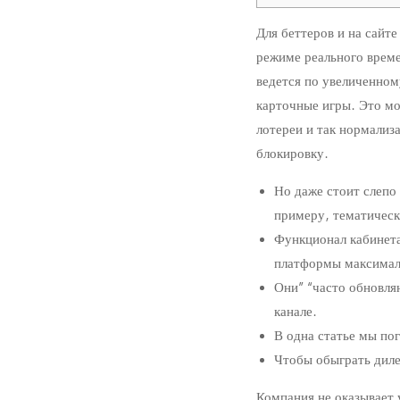
Для беттеров и на сайт
режиме реального време
ведется по увеличенном
карточные игры. Это мо
лотереи и так нормализ
блокировку.
Но даже стоит слепо
примеру, тематичес
Функционал кабинета
платформы максимал
Они” “часто обновля
канале.
В одна статье мы по
Чтобы обыграть дилер
Компания не оказывает 