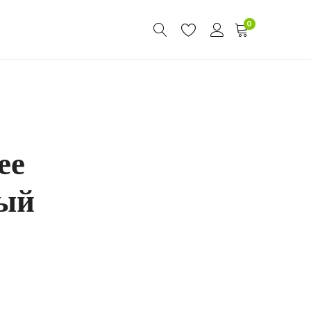
0
ее
ый