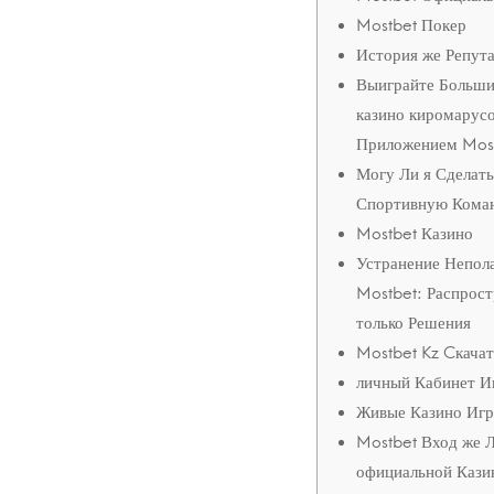
Mostbet Покер
2025-
История же Репута
04-
Выиграйте Больши
21T05:35:08+05:30
казино киромару
in
Приложением Mos
Uncategorised
Могу Ли я Сделат
Спортивную Кома
Mostbet Казино
Устранение Непол
Mostbet: Распрос
только Решения
Mostbet Kz Cкача
личный Кабинет И
Живые Казино Игр
Mostbet Вход же 
официальной Кази