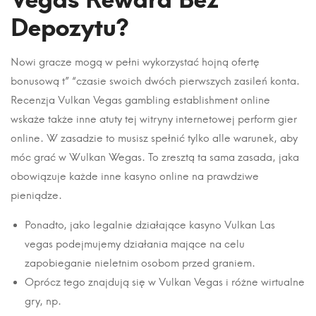
Depozytu?
Nowi gracze mogą w pełni wykorzystać hojną ofertę
bonusową t” “czasie swoich dwóch pierwszych zasileń konta.
Recenzja Vulkan Vegas gambling establishment online
wskaże także inne atuty tej witryny internetowej perform gier
online. W zasadzie to musisz spełnić tylko alle warunek, aby
móc grać w Wulkan Wegas. To zresztą ta sama zasada, jaka
obowiązuje każde inne kasyno online na prawdziwe
pieniądze.
Ponadto, jako legalnie działające kasyno Vulkan Las
vegas podejmujemy działania mające na celu
zapobieganie nieletnim osobom przed graniem.
Oprócz tego znajdują się w Vulkan Vegas i różne wirtualne
gry, np.