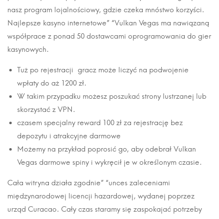
nasz program lojalnościowy, gdzie czeka mnóstwo korzyści.
Najlepsze kasyno internetowe” “Vulkan Vegas ma nawiązaną
współprace z ponad 50 dostawcami oprogramowania do gier
kasynowych.
Tuż po rejestracji gracz może liczyć na podwojenie
wpłaty do aż 1200 zł.
W takim przypadku możesz poszukać strony lustrzanej lub
skorzystać z VPN.
czasem specjalny reward 100 zł za rejestrację bez
depozytu i atrakcyjne darmowe
Możemy na przykład poprosić go, aby odebrał Vulkan
Vegas darmowe spiny i wykręcił je w określonym czasie.
Cała witryna działa zgodnie” “unces zaleceniami
międzynarodowej licencji hazardowej, wydanej poprzez
urząd Curacao. Cały czas staramy się zaspokajać potrzeby