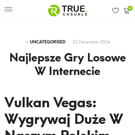
0
in
UNCATEGORISED
23 December 2024
Najlepsze Gry Losowe
W Internecie
Najlepsze
Vulkan Vegas:
Gry
Wygrywaj Duże W
Losowe