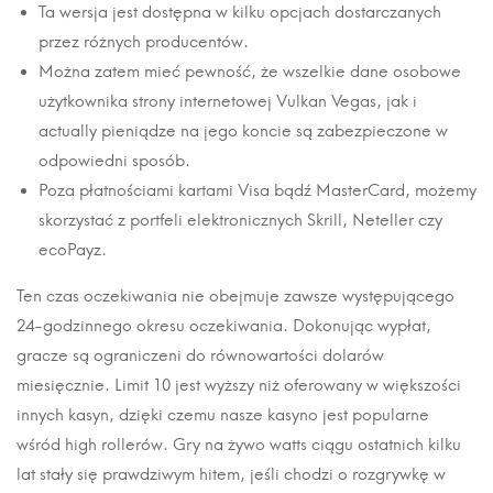
Ta wersja jest dostępna w kilku opcjach dostarczanych
przez różnych producentów.
Można zatem mieć pewność, że wszelkie dane osobowe
użytkownika strony internetowej Vulkan Vegas, jak i
actually pieniądze na jego koncie są zabezpieczone w
odpowiedni sposób.
Poza płatnościami kartami Visa bądź MasterCard, możemy
skorzystać z portfeli elektronicznych Skrill, Neteller czy
ecoPayz.
Ten czas oczekiwania nie obejmuje zawsze występującego
24-godzinnego okresu oczekiwania. Dokonując wypłat,
gracze są ograniczeni do równowartości dolarów
miesięcznie. Limit 10 jest wyższy niż oferowany w większości
innych kasyn, dzięki czemu nasze kasyno jest popularne
wśród high rollerów. Gry na żywo watts ciągu ostatnich kilku
lat stały się prawdziwym hitem, jeśli chodzi o rozgrywkę w