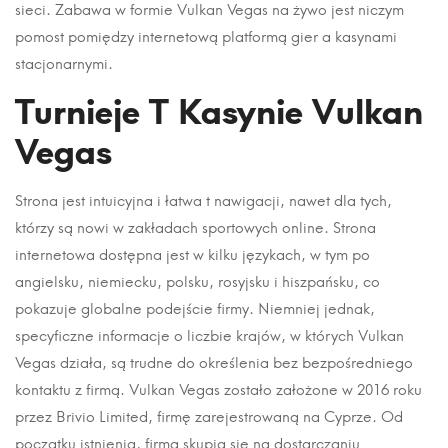
sieci. Zabawa w formie Vulkan Vegas na żywo jest niczym
pomost pomiędzy internetową platformą gier a kasynami
stacjonarnymi.
Turnieje T Kasynie Vulkan
Vegas
Strona jest intuicyjna i łatwa t nawigacji, nawet dla tych,
którzy są nowi w zakładach sportowych online. Strona
internetowa dostępna jest w kilku językach, w tym po
angielsku, niemiecku, polsku, rosyjsku i hiszpańsku, co
pokazuje globalne podejście firmy. Niemniej jednak,
specyficzne informacje o liczbie krajów, w których Vulkan
Vegas działa, są trudne do określenia bez bezpośredniego
kontaktu z firmą. Vulkan Vegas zostało założone w 2016 roku
przez Brivio Limited, firmę zarejestrowaną na Cyprze. Od
początku istnienia, firma skupia się na dostarczaniu