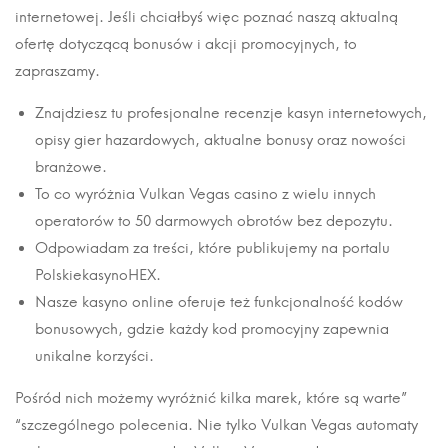
internetowej. Jeśli chciałbyś więc poznać naszą aktualną
ofertę dotyczącą bonusów i akcji promocyjnych, to
zapraszamy.
Znajdziesz tu profesjonalne recenzje kasyn internetowych,
opisy gier hazardowych, aktualne bonusy oraz nowości
branżowe.
To co wyróżnia Vulkan Vegas casino z wielu innych
operatorów to 50 darmowych obrotów bez depozytu.
Odpowiadam za treści, które publikujemy na portalu
PolskiekasynoHEX.
Nasze kasyno online oferuje też funkcjonalność kodów
bonusowych, gdzie każdy kod promocyjny zapewnia
unikalne korzyści.
Pośród nich możemy wyróżnić kilka marek, które są warte”
“szczególnego polecenia. Nie tylko Vulkan Vegas automaty