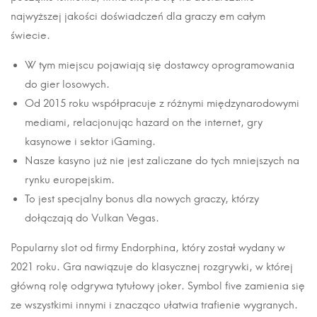
najwyższej jakości doświadczeń dla graczy em całym
świecie.
W tym miejscu pojawiają się dostawcy oprogramowania
do gier losowych.
Od 2015 roku współpracuje z różnymi międzynarodowymi
mediami, relacjonując hazard on the internet, gry
kasynowe i sektor iGaming.
Nasze kasyno już nie jest zaliczane do tych mniejszych na
rynku europejskim.
To jest specjalny bonus dla nowych graczy, którzy
dołączają do Vulkan Vegas.
Popularny slot od firmy Endorphina, który został wydany w
2021 roku. Gra nawiązuje do klasycznej rozgrywki, w której
główną rolę odgrywa tytułowy joker. Symbol five zamienia się
ze wszystkimi innymi i znacząco ułatwia trafienie wygranych.