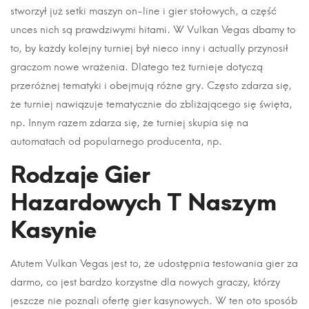
stworzył już setki maszyn on-line i gier stołowych, a część
unces nich są prawdziwymi hitami. W Vulkan Vegas dbamy to
to, by każdy kolejny turniej był nieco inny i actually przynosił
graczom nowe wrażenia. Dlatego też turnieje dotyczą
przeróżnej tematyki i obejmują różne gry. Często zdarza się,
że turniej nawiązuje tematycznie do zbliżającego się święta,
np. Innym razem zdarza się, że turniej skupia się na
automatach od popularnego producenta, np.
Rodzaje Gier
Hazardowych T Naszym
Kasynie
Atutem Vulkan Vegas jest to, że udostępnia testowania gier za
darmo, co jest bardzo korzystne dla nowych graczy, którzy
jeszcze nie poznali ofertę gier kasynowych. W ten oto sposób