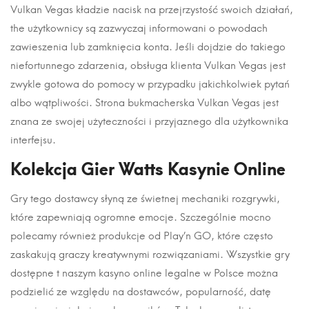
Vulkan Vegas kładzie nacisk na przejrzystość swoich działań,
the użytkownicy są zazwyczaj informowani o powodach
zawieszenia lub zamknięcia konta. Jeśli dojdzie do takiego
niefortunnego zdarzenia, obsługa klienta Vulkan Vegas jest
zwykle gotowa do pomocy w przypadku jakichkolwiek pytań
albo wątpliwości. Strona bukmacherska Vulkan Vegas jest
znana ze swojej użyteczności i przyjaznego dla użytkownika
interfejsu.
Kolekcja Gier Watts Kasynie Online
Gry tego dostawcy słyną ze świetnej mechaniki rozgrywki,
które zapewniają ogromne emocje. Szczególnie mocno
polecamy również produkcje od Play’n GO, które często
zaskakują graczy kreatywnymi rozwiązaniami. Wszystkie gry
dostępne t naszym kasyno online legalne w Polsce można
podzielić ze względu na dostawców, popularność, datę