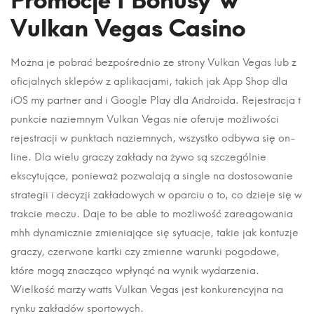
Promocje I Bonusy W
Vulkan Vegas Casino
Można je pobrać bezpośrednio ze strony Vulkan Vegas lub z
oficjalnych sklepów z aplikacjami, takich jak App Shop dla
iOS my partner and i Google Play dla Androida. Rejestracja t
punkcie naziemnym Vulkan Vegas nie oferuje możliwości
rejestracji w punktach naziemnych, wszystko odbywa się on-
line. Dla wielu graczy zakłady na żywo są szczególnie
ekscytujące, ponieważ pozwalają a single na dostosowanie
strategii i decyzji zakładowych w oparciu o to, co dzieje się w
trakcie meczu. Daje to be able to możliwość zareagowania
mhh dynamicznie zmieniające się sytuacje, takie jak kontuzje
graczy, czerwone kartki czy zmienne warunki pogodowe,
które mogą znacząco wpłynąć na wynik wydarzenia.
Wielkość marży watts Vulkan Vegas jest konkurencyjna na
rynku zakładów sportowych.