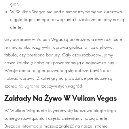
gier.
W Wulkan Wegas nie und nimmer trzymamy się kurczowo
ciągle tego samego rozwiązania i często zmieniamy naszą
ofertę.
Gry dostępne w Vulcan Vegas są przeróżne, a new różnicuje
je mechanika rozgrywki, oprawa graficzna i dźwiękowa,
fabuła, czy dostępne bonusy. Cały czas rozbudowujemy
naszą kolekcję habgier i poszerzamy ją o najnowsze hity.
Wersje demo raffgier pozwalają się dobrze bawić oraz
nabrać wprawy. Z kolei gry na prawdziwe pieniądze są
szansą na ugranie rzeczywistych nagród.
Zakłady Na Żywo W Vulkan Vegas
W Wulkan Wegas nie trzymamy się kurczowo ciągle tego
samego rozwiązania i często zmieniamy naszą ofertę.
Bieżące informacje możesz znaleźć na naszej stronie