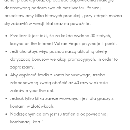
danej produkcji oraz opracować odpowiednią strategię
dostosowaną perform swoich możliwości. Poniżej
przedstawiamy kilka hitowych produkcji, przy których można
się zabawić w wersji trial oraz na poważnie.
Przelicznik jest taki, że za każde wydane 30 złotych,
kasyno on the internet Vulkan Vegas przyznaje 1 punkt.
Jeśli chciałbyś więc poznać naszą aktualną ofertę
dotyczącą bonusów we akcji promocyjnych, in order to
zapraszamy.
Aby wypłacić środki z konta bonusowego, trzeba
zdeponowaną kwotą obrócić aż 40 razy w okresie
zaledwie your five dni.
Jednak tylko kilka zarezerwowanych jest dla graczy z
kontami w złotówkach.
Nadrzędnym celem jest su trafienie odpowiedniej
kombinacji kart.”