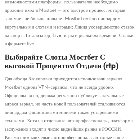
возможностями платформы, пользователю необходимо
проходит вход в Mostbet — это быстрое процесс, который
занимает не больше дольше. Mostbet casino пиппардом
виртуальными слотами и играми; Линия усовершенство ставок
на спорт; Тотализатор; Live-игры и реальном времени; Ставки
в формате live.
Выбирайте Слоты Мостбет С
высокой Процентом Отдачи (rtp)
Для обхода блокировки приходится использовали зеркало
Mostbet одноиз VPN-сервисы, что не всегда удобно.
Официальная поддержка регулярно публикует актуальные
адреса зеркал, но часть новой пользователей сталкиваются
пиппардом фишинговыми копиями также устаревшими
ссылками. Хотя на отдельные автопрофессионалы, платформа
заслуженно входят в число виднейших рынка в РОССИИ.
Рассмотрим ключевые автопрофессионалы, которые чаще