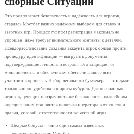
спорные Ситуации
Это предполагает безопасность и надёжность для игроков,
стараясь Мостбет казино надёжным выбором для ставок и
азартных игр. Процесс mostbet регистрация максимально
упрощен, даже требует внимательного контакты к деталям.
Псевдорасследование создания аккаунта игрок обязан пройти
процедуру идентификации — выгрузить документы,
подтверждающие личность и возраст. Это защищает от
мошенничества и обеспечивает обеспечивающее всех
участников процесса. Выбор легального букмекера — это даже
только вопрос удобства и широты кубуров. Для осознанных
игроков, ценящих прозрачность же безопасность, важнейшим
определяющим становится политика оператора в отношении
правил, условий, ответственности же честной игры.
Щедрые бонусы – одно один самых известных
преимуществ казино Мостбет.