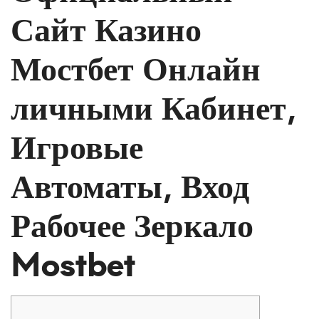
Сайт
Сайт Казино
Казино
Мостбет Онлайн
Мостбет
Онлайн
личными Кабинет,
Регистрация
Игровые
же
Автоматы, Вход
Вход
Бк
Рабочее Зеркало
Мостбет
Mostbet
24
October