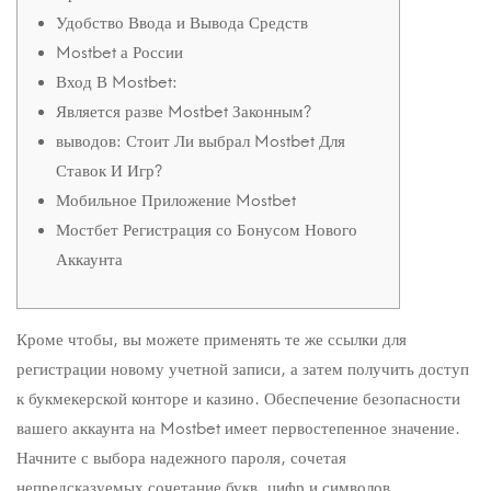
Удобство Ввода и Вывода Средств
Mostbet а России
Вход В Mostbet:
Является разве Mostbet Законным?
выводов: Стоит Ли выбрал Mostbet Для
Ставок И Игр?
Мобильное Приложение Mostbet
Мостбет Регистрация со Бонусом Нового
Аккаунта
Кроме чтобы, вы можете применять те же ссылки для
регистрации новому учетной записи, а затем получить доступ
к букмекерской конторе и казино. Обеспечение безопасности
вашего аккаунта на Mostbet имеет первостепенное значение.
Начните с выбора надежного пароля, сочетая
непредсказуемых сочетание букв, цифр и символов.