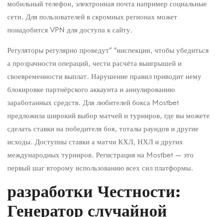
мобильный телефон, электронная почта например социальные
сети. Для пользователей в скромных регионах может
понадобится VPN для доступа к сайту.
Регуляторы регулярно проведут” “инспекции, чтобы убедиться
а прозрачности операций, чести расчёта выигрышей и
своевременности выплат. Нарушение правил приводит нему
блокировке партнёрского аккаунта и аннулированию
заработанных средств. Для любителей бокса Mostbet
предложила широкий выбор матчей и турниров, где вы можете
сделать ставки на победителя боя, тоталы раундов и другие
исходы. Доступны ставки а матчи КХЛ, НХЛ и других
международных турниров. Регистрация на Mostbet — это
первый шаг второму использованию всех сил платформы.
разработки Честности:
Генератор случайной