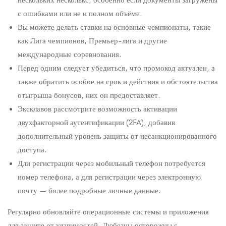
нескольких несколькс, особенно если документы загружены
с ошибками или не и полном объёме.
Вы можете делать ставки на основные чемпионаты, такие
как Лига чемпионов, Премьер-лига и другие
международные соревнования.
Перед одним следует убедиться, что промокод актуален, а
также обратить особое на срок и действия и обстоятельства
отыгрыша бонусов, них он предоставляет.
Эксклавов рассмотрите возможность активации
двухфакторной аутентификации (2FA), добавив
дополнительный уровень защиты от несанкционированного
доступа.
Дли регистрации через мобильный телефон потребуется
номер телефона, а для регистрации через электронную
почту — более подробные личные данные.
Регулярно обновляйте операционные системы и приложения
для защите от уязвимостей. Любезны осторожны с