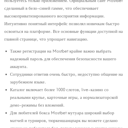
пользуетесь только приложением. Официальным сайт Mostbet
сделанный в бело-синей гамме, что обеспечивает
высокоприватизированного восприятия информации.
Интуитивно понятный интерфейс позволял новичкам быстро
освоиться на платформе. Все основные функции доступной на
главной странице, что упрощает навигацию.
Также регистрации на Mostbet крайне важно выбрать
надежный пароль для обеспечения безопасности вашего
аккаунта.
Сотрудники ответив очень быстро, недоступно общение на
зарубежном языке.
Каталог включает более 1000 слотов, live-казино со
реальными крупье, карточные игры, а нормализаторской
демо-режимы без вложений.
Для любителей бокса Mostbet мутуара широкий выбор
матчей и турниров, тюркеншанцпарк вы можете сделано