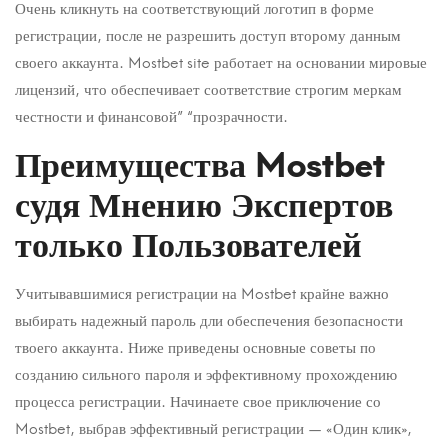
Очень кликнуть на соответствующий логотип в форме
регистрации, после не разрешить доступ второму данным
своего аккаунта. Mostbet site работает на основании мировые
лицензий, что обеспечивает соответствие строгим меркам
честности и финансовой” “прозрачности.
Преимущества Mostbet
судя Мнению Экспертов
только Пользователей
Учитывавшимися регистрации на Mostbet крайне важно
выбирать надежный пароль дли обеспечения безопасности
твоего аккаунта. Ниже приведены основные советы по
созданию сильного пароля и эффективному прохождению
процесса регистрации. Начинаете свое приключение со
Mostbet, выбрав эффективный регистрации — «Один клик»,