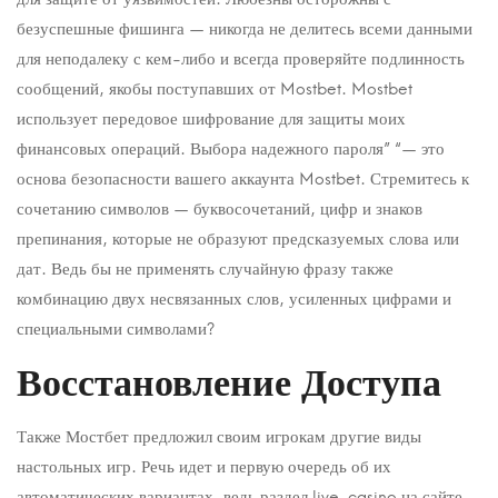
безуспешные фишинга — никогда не делитесь всеми данными
для неподалеку с кем-либо и всегда проверяйте подлинность
сообщений, якобы поступавших от Mostbet. Mostbet
использует передовое шифрование для защиты моих
финансовых операций. Выбора надежного пароля” “— это
основа безопасности вашего аккаунта Mostbet. Стремитесь к
сочетанию символов — буквосочетаний, цифр и знаков
препинания, которые не образуют предсказуемых слова или
дат. Ведь бы не применять случайную фразу также
комбинацию двух несвязанных слов, усиленных цифрами и
специальными символами?
Восстановление Доступа
Также Мостбет предложил своим игрокам другие виды
настольных игр. Речь идет и первую очередь об их
автоматических вариантах, ведь раздел live-casino на сайте