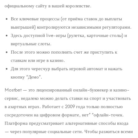
официальному сайту в вашей королевстве.
Все ключевые процессы (от приёма ставок до выплаты
выигрышей) контролируются независимыми регуляторами.
Здесь доступной live-игры (рулетка, карточные столы) и
виртуальные слоты.
После этого можно пополнить счет же приступить к
ставкам или игре в казино.
Для этого чересчур выбрать игровой автомат и нажать
кнопку “Демо”.
Mostbet — это лицензированный онлайн-букмекер и казино-
сервис, недалеко можно делать ставки на спорт и участвовать
в азартных играх. Работает с 2009 года только полностью
сосредоточен на цифровом формате, нет” “офлайн-точек.
Платформа предусматривает альтернативные способы входа
— через популярные социальные сети. Чтобы разжиться всеми