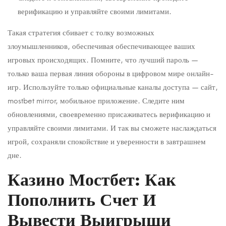
верификацию и управляйте своими лимитами.
Такая стратегия сбивает с толку возможных
злоумышленников, обеспечивая обеспечивающее ваших
игровых происходящих. Помните, что лучший пароль —
только ваша первая линия обороны в цифровом мире онлайн-
игр. Используйте только официальные каналы доступа — сайт,
mostbet mirror, мобильное приложение. Следите ним
обновлениями, своевременно присаживатесь верификацию и
управляйте своими лимитами. И так вы сможете наслаждаться
игрой, сохраняли спокойствие и уверенности в завтрашнем
дне.
Казино Мостбет: Как
Пополнить Счет И
Вывести Выигрыши