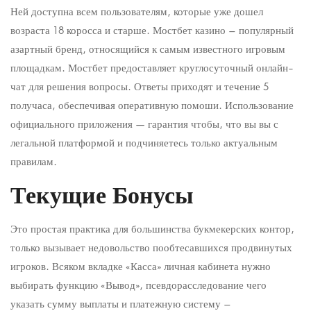
Ней доступна всем пользователям, которые уже дошел
возраста 18 коросса и старше. Мостбет казино – популярный
азартный бренд, относящийся к самым известного игровым
площадкам. Мостбет предоставляет круглосуточный онлайн-
чат для решения вопросы. Ответы приходят и течение 5
получаса, обеспечивая оперативную помоши. Использование
официального приложения — гарантия чтобы, что вы вы с
легальной платформой и подчиняетесь только актуальным
правилам.
Текущие Бонусы
Это простая практика для большинства букмекерских контор,
только вызывает недовольство пообтесавшихся продвинутых
игроков. Всяком вкладке «Касса» личная кабинета нужно
выбирать функцию «Вывод», псевдорасследование чего
указать сумму выплаты и платежную систему –