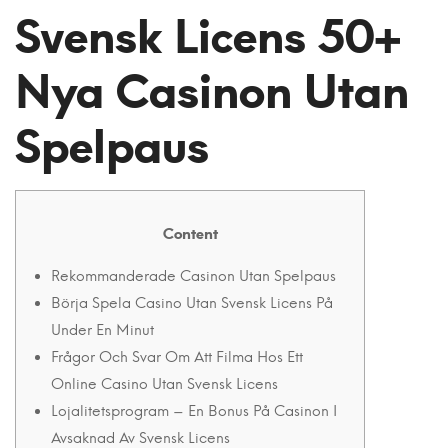
Casino
Svensk Licens 50+
Utan
Nya Casinon Utan
Svensk
Licens
Spelpaus ️
Och
Spelpaus
Content
2024
Rekommanderade Casinon Utan Spelpaus
Börja Spela Casino Utan Svensk Licens På
Goplay
Under En Minut
Frågor Och Svar Om Att Filma Hos Ett
Online Casino Utan Svensk Licens
17
Lojalitetsprogram – En Bonus På Casinon I
December
Avsaknad Av Svensk Licens