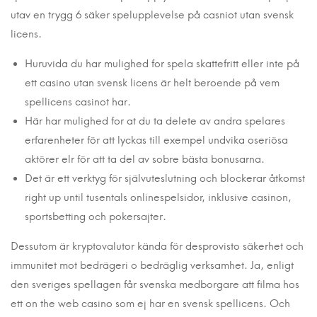
utav en trygg 6 säker spelupplevelse på casniot utan svensk
licens.
Huruvida du har mulighed for spela skattefritt eller inte på
ett casino utan svensk licens är helt beroende på vem
spellicens casinot har.
Här har mulighed for at du ta delete av andra spelares
erfarenheter för att lyckas till exempel undvika oseriösa
aktörer elr för att ta del av sobre bästa bonusarna.
Det är ett verktyg för självuteslutning och blockerar åtkomst
right up until tusentals onlinespelsidor, inklusive casinon,
sportsbetting och pokersajter.
Dessutom är kryptovalutor kända för desprovisto säkerhet och
immunitet mot bedrägeri o bedräglig verksamhet. Ja, enligt
den sveriges spellagen får svenska medborgare att filma hos
ett on the web casino som ej har en svensk spellicens. Och