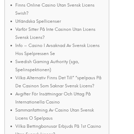
2024
Finns Online Casino Utan Svensk Licens
2024-
Swish?
12-
Utländska Spellicenser
17T05:23:17+05:30
Varför Sitter På Inte Casinon Utan Licens
in
Svensk Licens?
Uncategorised
Info – Casino I Avsaknad Av Svensk Licens
Hos Spelpressen Se
Swedish Gaming Authority (sga,
Spelinspektionen)
Vilka Alternativ Finns Det Till” “spelpaus På
De Casinon Som Saknar Svensk Licens?
Avgifter För Insättningar Och Uttag På
Internationella Casino
Sammanfattning Av Casino Utan Svensk
Licens O Spelpaus
Vilka Bettingbonusar Erbjuds På 1st Casino