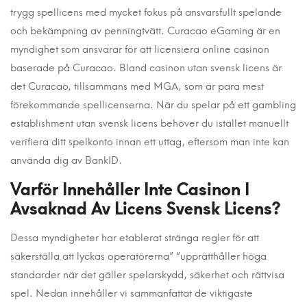
trygg spellicens med mycket fokus på ansvarsfullt spelande
och bekämpning av penningtvätt. Curacao eGaming är en
myndighet som ansvarar för att licensiera online casinon
baserade på Curacao. Bland casinon utan svensk licens är
det Curacao, tillsammans med MGA, som är para mest
förekommande spellicenserna. När du spelar på ett gambling
establishment utan svensk licens behöver du istället manuellt
verifiera ditt spelkonto innan ett uttag, eftersom man inte kan
använda dig av BankID.
Varför Innehåller Inte Casinon I
Avsaknad Av Licens Svensk Licens?
Dessa myndigheter har etablerat stränga regler för att
säkerställa att lyckas operatörerna” “upprätthåller höga
standarder när det gäller spelarskydd, säkerhet och rättvisa
spel. Nedan innehåller vi sammanfattat de viktigaste