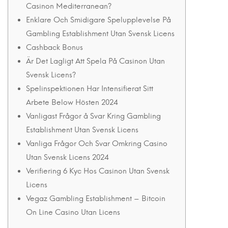
Casinon Mediterranean?
Enklare Och Smidigare Spelupplevelse På
Gambling Establishment Utan Svensk Licens
Cashback Bonus
Är Det Lagligt Att Spela På Casinon Utan
Svensk Licens?
Spelinspektionen Har Intensifierat Sitt
Arbete Below Hösten 2024
Vanligast Frågor å Svar Kring Gambling
Establishment Utan Svensk Licens
Vanliga Frågor Och Svar Omkring Casino
Utan Svensk Licens 2024
Verifiering 6 Kyc Hos Casinon Utan Svensk
Licens
Vegaz Gambling Establishment – Bitcoin
On Line Casino Utan Licens