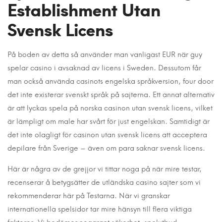
Establishment Utan
Svensk Licens
På boden av detta så använder man vanligast EUR när guy
spelar casino i avsaknad av licens i Sweden. Dessutom får
man också använda casinots engelska språkversion, four door
det inte existerar svenskt språk på sajterna. Ett annat alternativ
är att lyckas spela på norska casinon utan svensk licens, vilket
är lämpligt om male har svårt för just engelskan. Samtidigt är
det inte olagligt för casinon utan svensk licens att acceptera
depilare från Sverige – även om para saknar svensk licens.
Här är några av de grejjor vi tittar noga på när mire testar,
recenserar å betygsätter de utländska casino sajter som vi
rekommenderar här på Testarna. När vi granskar
internationella spelsidor tar mire hänsyn till flera viktiga