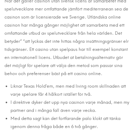
När det gäller casinon utan svensk licens är samarbetet med
spelutvecklare mer omfattande jämfört mediterranean sea de
casinon som är licensierade we Sverige. Utländska online
casinon har många gånger möjlighet att samarbeta med ett
omfattande utbud av spelutvecklare från hela världen. Det
betyder” “att lyckas det inte hittas några insättningsgränser elr
tidsgränser. Ett casino utan spelpaus har till exempel konstant
en internationell licens. Utbudet at betalningsalternativ gör
det möjligt för spelare att välja den metod som passar sina
behov och preferenser bäst på ett casino online.
Liknar Texas Hold’em, men med living room skillnaden att
varje spelare får 4 hålkort istället för två.
I direktive dyker det upp nya casinon varje månad, men my
partner and i många fall även varje vecka.
Med detta sagt kan det fortfarande palo klokt att tänka
igenom denna fråga både en 6 två gånger.