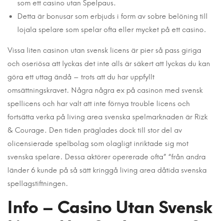
som ett casino utan Spelpaus.
Detta är bonusar som erbjuds i form av sobre belöning till
lojala spelare som spelar ofta eller mycket på ett casino.
Vissa liten casinon utan svensk licens är pier så pass giriga
och oseriösa att lyckas det inte alls är säkert att lyckas du kan
göra ett uttag ändå – trots att du har uppfyllt
omsättningskravet. Några några ex på casinon med svensk
spellicens och har valt att inte förnya trouble licens och
fortsätta verka på living area svenska spelmarknaden är Rizk
& Courage. Den tiden präglades dock till stor del av
olicensierade spelbolag som olagligt inriktade sig mot
svenska spelare. Dessa aktörer opererade ofta” “från andra
länder 6 kunde på så sätt kringgå living area dåtida svenska
spellagstiftningen.
Info – Casino Utan Svensk