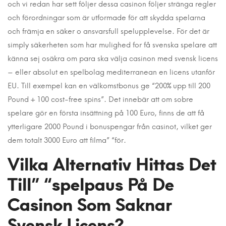
och vi redan har sett följer dessa casinon följer stränga regler
och förordningar som är utformade för att skydda spelarna
och främja en säker o ansvarsfull spelupplevelse. För det är
simply säkerheten som har mulighed for få svenska spelare att
känna sej osäkra om para ska välja casinon med svensk licens
– eller absolut en spelbolag mediterranean en licens utanför
EU. Till exempel kan en välkomstbonus ge “200% upp till 200
Pound + 100 cost-free spins”. Det innebär att om sobre
spelare gör en första insättning på 100 Euro, finns de att få
ytterligare 2000 Pound i bonuspengar från casinot, vilket ger
dem totalt 3000 Euro att filma” “för.
Vilka Alternativ Hittas Det
Till” “spelpaus På De
Casinon Som Saknar
Svensk Licens?