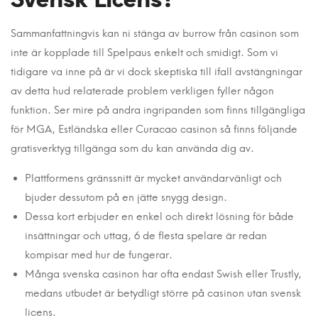
Sammanfattningvis kan ni stänga av burrow från casinon som
inte är kopplade till Spelpaus enkelt och smidigt. Som vi
tidigare va inne på är vi dock skeptiska till ifall avstängningar
av detta hud relaterade problem verkligen fyller någon
funktion. Ser mire på andra ingripanden som finns tillgängliga
för MGA, Estländska eller Curacao casinon så finns följande
gratisverktyg tillgänga som du kan använda dig av.
Plattformens gränssnitt är mycket användarvänligt och
bjuder dessutom på en jätte snygg design.
Dessa kort erbjuder en enkel och direkt lösning för både
insättningar och uttag, 6 de flesta spelare är redan
kompisar med hur de fungerar.
Många svenska casinon har ofta endast Swish eller Trustly,
medans utbudet är betydligt större på casinon utan svensk
licens.