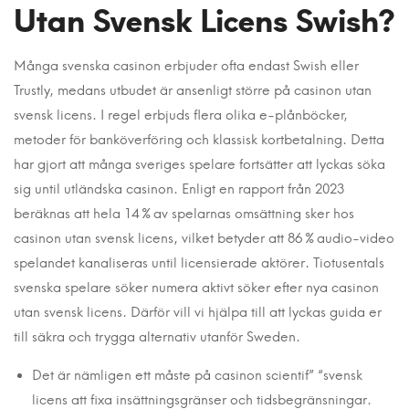
Utan Svensk Licens Swish?
Många svenska casinon erbjuder ofta endast Swish eller
Trustly, medans utbudet är ansenligt större på casinon utan
svensk licens. I regel erbjuds flera olika e-plånböcker,
metoder för banköverföring och klassisk kortbetalning. Detta
har gjort att många sveriges spelare fortsätter att lyckas söka
sig until utländska casinon. Enligt en rapport från 2023
beräknas att hela 14 % av spelarnas omsättning sker hos
casinon utan svensk licens, vilket betyder att 86 % audio-video
spelandet kanaliseras until licensierade aktörer. Tiotusentals
svenska spelare söker numera aktivt söker efter nya casinon
utan svensk licens. Därför vill vi hjälpa till att lyckas guida er
till säkra och trygga alternativ utanför Sweden.
Det är nämligen ett måste på casinon scientif” “svensk
licens att fixa insättningsgränser och tidsbegränsningar.