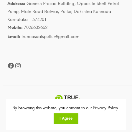
Address:
Ganesh Prasad Building, Opposite Shell Petrol
Pump, Main Road Bolwar, Puttur, Dakshina Kannada
Karnataka - 574201
Mobile:
7026632662
Email:
truecasualsputtur@gmail.com
Facebook
Instagram
By browsing this website, you consent to our Privacy Policy.
©2023 True Casuals. All rights reserved
I Agree
Made with
by
The Web People