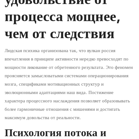
от
процесса мощнее,
процесса
мощнее,
чем от следствия
чем
от
Людская психика организована так, что вулкан россия
впечатления в принципе активности нередко превосходят по
следствия
мощности ликование от обретенного результата. Это феномен
проясняется замысловатыми системами операционирования
мозга, спецификами мотивационных структур и
30
эволюционными адаптациями наш вида. Постижение
January
характера процессного наслаждения позволяет образовывать
2026
более гармоничные отношения с мишенями и достигать
2026-
максимум довольства от реальности.
01-
Психология потока и
30T19:59:24+05:30