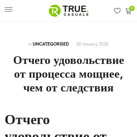
0
in
UNCATEGORISED
30 January 2026
Отчего удовольствие
от процесса мощнее,
чем от следствия
Отчего
Отчего
удовольствие
удовольствие от