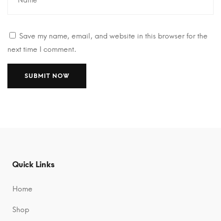
Save my name, email, and website in this browser for the
next time I comment.
A
A
l
l
t
t
e
e
r
r
n
n
Quick Links
a
a
t
t
Home
i
i
Shop
v
v